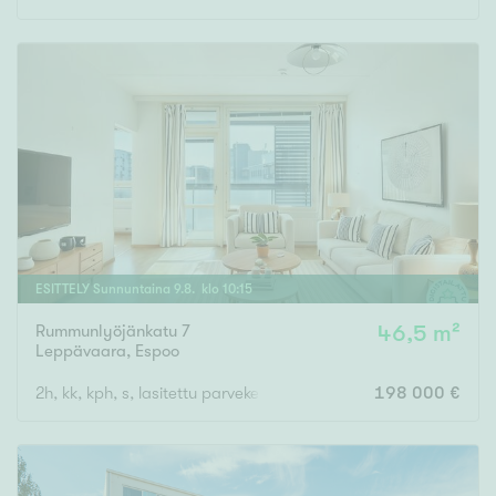
ESITTELY
Sunnuntaina
9
.
8
. klo
10
:
15
Rummunlyöjänkatu 7
46,5 m²
Leppävaara
,
Espoo
2h, kk, kph, s, lasitettu parveke
198 000 €