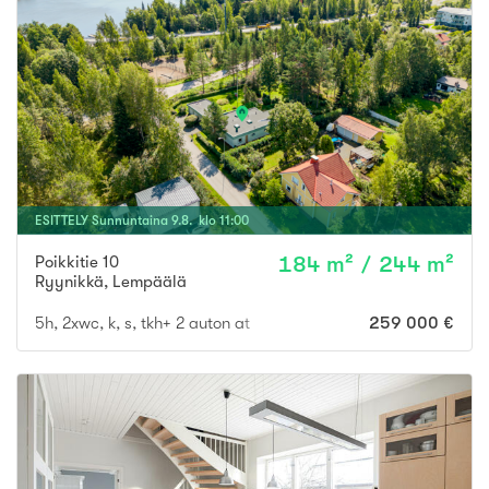
ESITTELY
Sunnuntaina
9
.
8
. klo
11
:
00
Poikkitie 10
184 m² / 244 m²
Ryynikkä
,
Lempäälä
5h, 2xwc, k, s, tkh+ 2 auton at
259 000 €