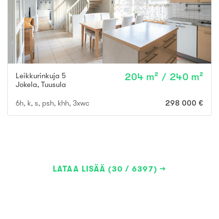
Leikkurinkuja 5
204 m² / 240 m²
Jokela
,
Tuusula
6h, k, s, psh, khh, 3xwc
298 000 €
LATAA LISÄÄ (30 / 6397)