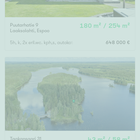
Puutarhatie 9
180 m² / 254 m²
Laaksolahti
,
Espoo
5h, k, 2x eril.wc. kph,s, autokatos
648 000 €
Taakansaari 31
43 m² / 58 m²