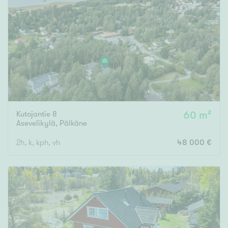
Kutojantie 8
60 m²
Asevelikylä
,
Pälkäne
2h, k, kph, vh
48 000 €