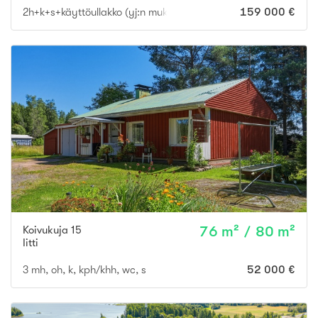
2h+k+s+käyttöullakko (yj:n mukaan 2h+k+s)
159 000 €
Koivukuja 15
76 m² / 80 m²
Iitti
3 mh, oh, k, kph/khh, wc, s
52 000 €