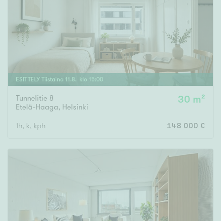
Tyydyttävä
Välttävä
Ominaisuudet
Hissi
ESITTELY
Tiistaina
11
.
8
. klo
15
:
00
Järvi- tai merinäköala
Maalämpö
Tunnelitie 8
30 m²
Etelä-Haaga
,
Helsinki
Oma ranta
1h, k, kph
148 000 €
Oma sauna
Parveke
Senioriasunto