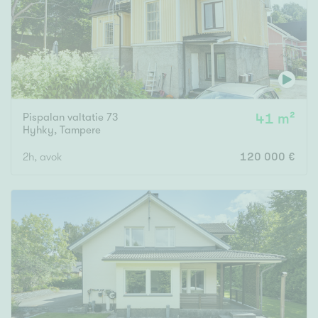
Pispalan valtatie 73
41 m²
Hyhky
,
Tampere
2h, avok
120 000 €