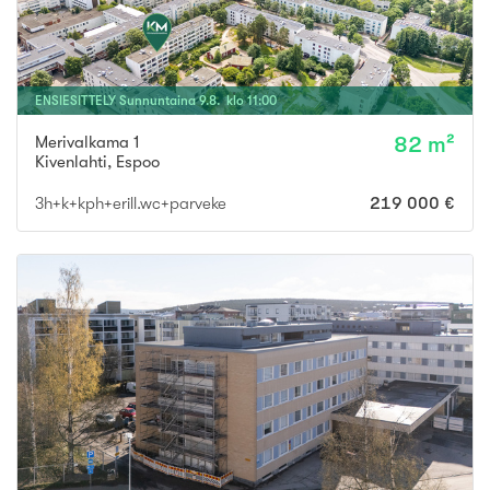
ENSIESITTELY
Sunnuntaina
9
.
8
. klo
11
:
00
Merivalkama 1
82 m²
Kivenlahti
,
Espoo
3h+k+kph+erill.wc+parveke
219 000 €