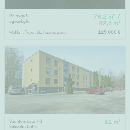
Palavas 4
78,2 m² /
Jyväskylä
82,6 m²
Mökki 1: Tupa, kk, huone, puucee, varasto ja Mökki 2: Tupa, ma
125 000 €
Vaahterakatu 1-3
61 m²
Saksala
,
Lahti