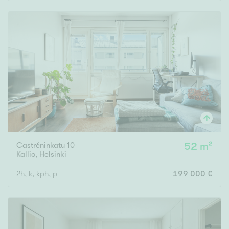
Rakennusvuosi
Uudiskohteet
Vain uudiskohteet
Ei uudiskohteita
Castréninkatu 10
52 m²
Arvokohteet
Kallio
,
Helsinki
Vain arvokohteet
Ei arvokohteita
2h, k, kph, p
199 000 €
Kunto
Hyvä