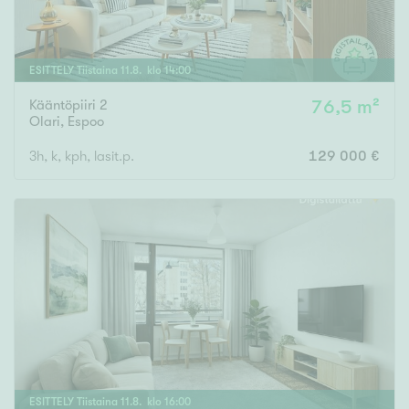
ESITTELY
Tiistaina
11
.
8
. klo
14
:
00
Kääntöpiiri 2
76,5 m²
Olari
,
Espoo
3h, k, kph, lasit.p.
129 000 €
ESITTELY
Tiistaina
11
.
8
. klo
16
:
00