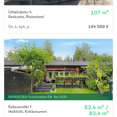
Urheilukatu 4
107 m²
Keskusta
,
Rovaniemi
5h, k, kph, p
164 000 €
ENSIESITTELY
Sunnuntaina
9
.
8
. klo
13
:
00
Kaksosmäki 1
53,4 m² /
Heikkilä
,
Kirkkonummi
83,4 m²