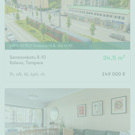
ENSIESITTELY
Torstaina
13
.
8
. klo
12
:
30
Sammonkatu 8-10
34,5 m²
Kaleva
,
Tampere
1h, alk, kk, kph, vh
149 000 €