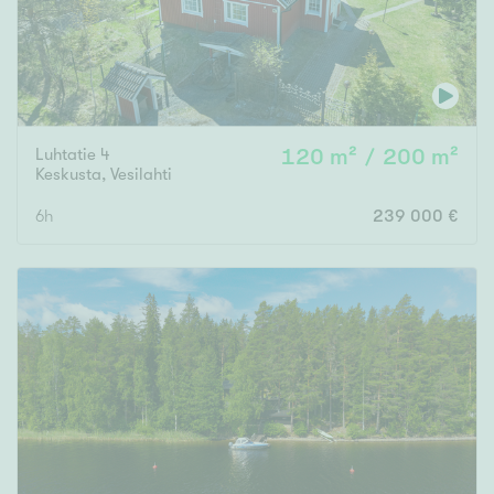
Luhtatie 4
120 m² / 200 m²
Keskusta
,
Vesilahti
6h
239 000 €