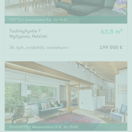
ESITTELY
Sunnuntaina
9
.
8
. klo
14
:
10
Tuulimyllyntie 7
63,5 m²
Myllypuro
,
Helsinki
3h, kph, avokeittiö, vaatehuone, lasitettu parveke
199 000 €
ENSIESITTELY
Maanantaina
10
.
8
. klo
15
:
30