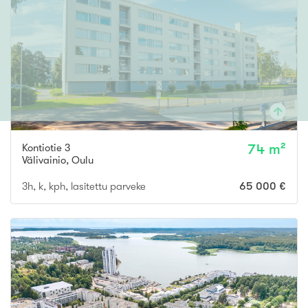
Kontiotie 3
74 m²
Välivainio
,
Oulu
3h, k, kph, lasitettu parveke
65 000 €