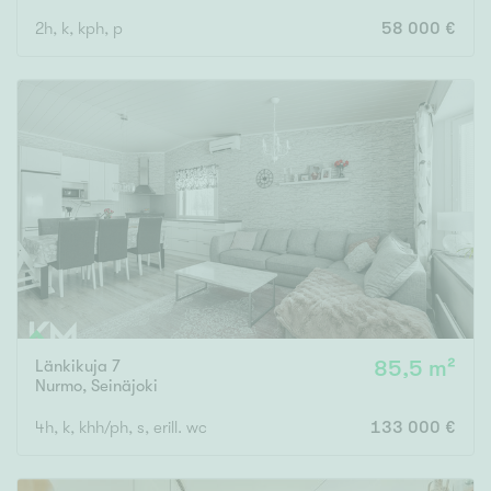
2h, k, kph, p
58 000 €
Länkikuja 7
85,5 m²
Nurmo
,
Seinäjoki
4h, k, khh/ph, s, erill. wc
133 000 €