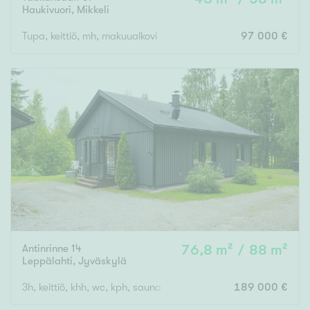
Haukivuori
,
Mikkeli
Tupa, keittiö, mh, makuualkovi + rantasauna + aitta
97 000 €
Antinrinne 14
76,8 m² / 88 m²
Leppälahti
,
Jyväskylä
3h, keittiö, khh, wc, kph, sauna
189 000 €