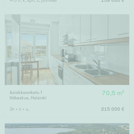
4-5 h, k, kph, s, parveke
158 000 €
Asiakkaankatu 1
70,5 m²
Itäkeskus
,
Helsinki
3h + k + s,
215 000 €