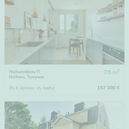
Haiharankatu 11
75 m²
Haihara
,
Tampere
3h, k, kph/wc, vh, lasit.p
157 000 €