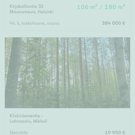
Kirjokalliontie 33
106 m² / 180 m²
Maununneva
,
Helsinki
4h, k, takkahuone, sauna
384 000 €
Kiiskiniementie -
Lahnasalo
,
Mikkeli
Metsätila
19 900 €