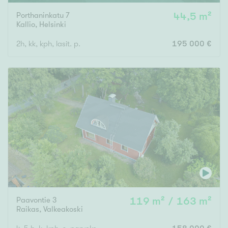
Porthaninkatu 7
44,5 m²
Kallio
,
Helsinki
2h, kk, kph, lasit. p.
195 000 €
Paavontie 3
119 m² / 163 m²
Raikas
,
Valkeakoski