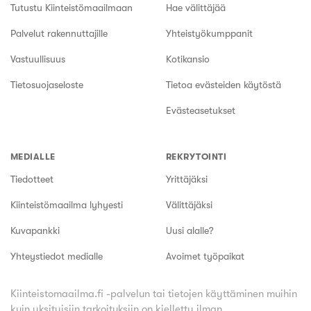
Tutustu Kiinteistömaailmaan
Hae välittäjää
Palvelut rakennuttajille
Yhteistyökumppanit
Vastuullisuus
Kotikansio
Tietosuojaseloste
Tietoa evästeiden käytöstä
Evästeasetukset
MEDIALLE
REKRYTOINTI
Tiedotteet
Yrittäjäksi
Kiinteistömaailma lyhyesti
Välittäjäksi
Kuvapankki
Uusi alalle?
Yhteystiedot medialle
Avoimet työpaikat
Kiinteistomaailma.fi -palvelun tai tietojen käyttäminen muihin
kuin yksityisiin tarkoituksiin on kielletty ilman