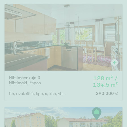
Nihtimäenkuja 3
128 m² /
Nihtimäki
,
Espoo
134,5 m²
5h, avokeittiö, kph, s, khh, vh, erill.wc, autokatos, varasto
290 000 €