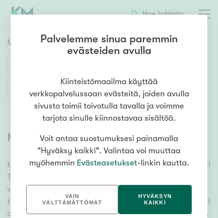
Hae kohteita
Palvelemme sinua paremmin
Myyntikohteet
HAE
evästeiden avulla
Huoneluku
Kiinteistömaailma käyttää
Lisää hakuehtoja
verkkopalvelussaan evästeitä, joiden avulla
1h
2h
3h
4h
5h+
sivusto toimii toivotulla tavalla ja voimme
tarjota sinulle kiinnostavaa sisältöä.
Myytävät asunnot
(
6397
)
Voit antaa suostumuksesi painamalla
Asuntotyyppi
"Hyväksy kaikki". Valintaa voi muuttaa
Kerros-/luhtitalo
myöhemmin
Evästeasetukset
-linkin kautta.
Meiltä löydät myytävät asunnot, oli tarpeesi mikä vain!
Rivitalo/paritalo
Tuhansien kohteiden ja satojen kiinteistönvälittäjien
Omakoti-/erillistalo
verkostomme auttaa sinua kenties elämäsi
VAIN
HYVÄKSYN
tärkeimmässä päätöksessä. Katso alta kaikki myytävät
Maa- tai metsätila
VÄLTTÄMÄTTÖMÄT
KAIKKI
asunnot. Hyödynnä myös kätevää hakutyökaluamme,