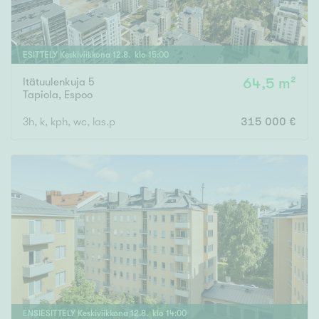
ESITTELY
Keskiviikkona
12
.
8
. klo
15
:
00
Itätuulenkuja 5
64,5 m²
Tapiola
,
Espoo
3h, k, kph, wc, las.p
315 000 €
ENSIESITTELY
Keskiviikkona
12
.
8
. klo
14
:
00