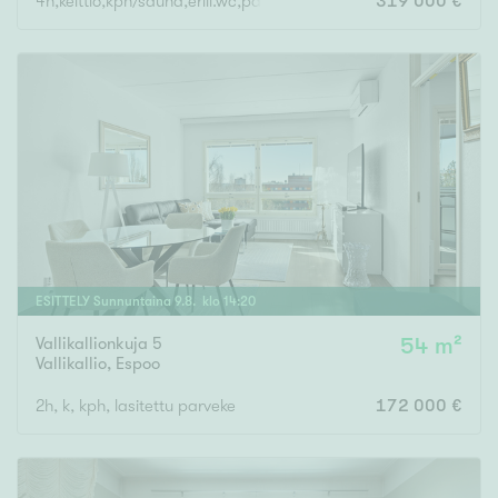
4h,keittiö,kph/sauna,erill.wc,päätypiha
319 000 €
ESITTELY
Sunnuntaina
9
.
8
. klo
14
:
20
Vallikallionkuja 5
54 m²
Vallikallio
,
Espoo
2h, k, kph, lasitettu parveke
172 000 €