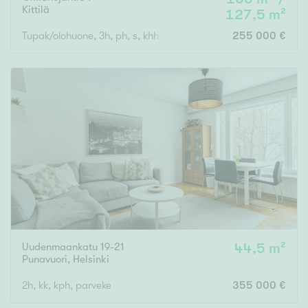
Kittilä
127,5 m²
Tupak/olohuone, 3h, ph, s, khh, et, 2wc
255 000 €
Uudenmaankatu 19-21
44,5 m²
Punavuori
,
Helsinki
2h, kk, kph, parveke
355 000 €