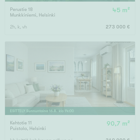
Perustie 18
45 m²
Munkkiniemi
,
Helsinki
2h, k, vh
273 000 €
ESITTELY
Sunnuntaina
16
.
8
. klo
14
:
00
Kehtotie 11
90,7 m²
Puistola
,
Helsinki