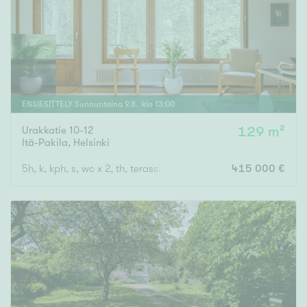
ENSIESITTELY
Sunnuntaina
9
.
8
. klo
13
:
00
Urakkatie 10-12
129 m²
Itä-Pakila
,
Helsinki
5h, k, kph, s, wc x 2, th, terassiparveke, vilpola, piha, autopaikk
415 000 €