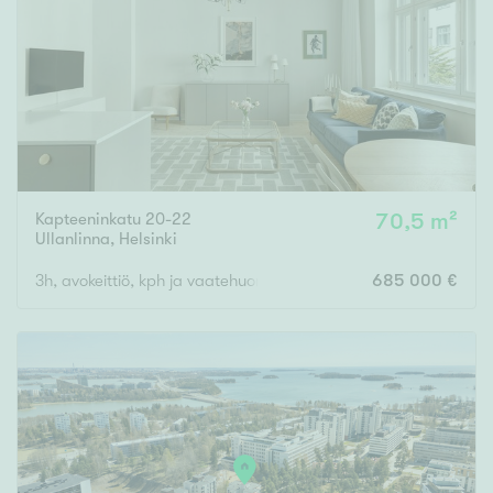
Tyydyttävä
Välttävä
Ominaisuudet
Hissi
Järvi- tai merinäköala
Maalämpö
Kapteeninkatu 20-22
70,5 m²
Ullanlinna
,
Helsinki
Oma ranta
3h, avokeittiö, kph ja vaatehuone
685 000 €
Oma sauna
Parveke
Senioriasunto