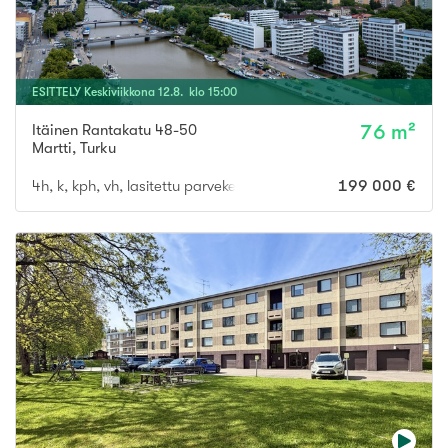
ESITTELY
Keskiviikkona
12
.
8
. klo
15
:
00
Itäinen Rantakatu 48-50
76 m²
Martti
,
Turku
4h, k, kph, vh, lasitettu parveke
199 000 €