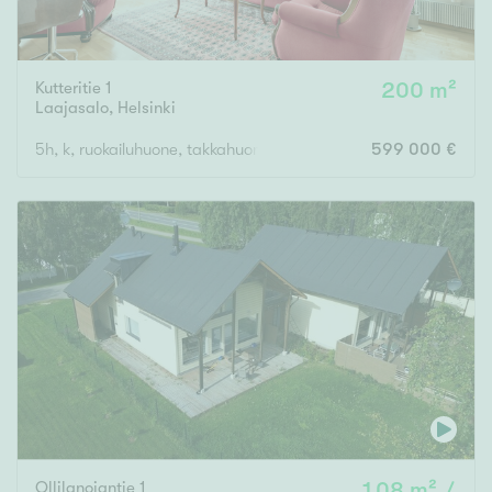
Kutteritie 1
200 m²
Laajasalo
,
Helsinki
5h, k, ruokailuhuone, takkahuone, kph, sauna, 2x wc, khh
599 000 €
Ollilanojantie 1
108 m² /