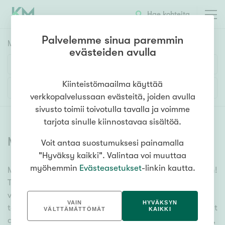
Hae kohteita
Palvelemme sinua paremmin
Myyntikohteet
HAE
evästeiden avulla
Huoneluku
Kiinteistömaailma käyttää
Lisää hakuehtoja
verkkopalvelussaan evästeitä, joiden avulla
1h
2h
3h
4h
5h+
sivusto toimii toivotulla tavalla ja voimme
tarjota sinulle kiinnostavaa sisältöä.
Myytävät asunnot
(
6378
)
Voit antaa suostumuksesi painamalla
Asuntotyyppi
"Hyväksy kaikki". Valintaa voi muuttaa
Kerros-/luhtitalo
myöhemmin
Evästeasetukset
-linkin kautta.
Meiltä löydät myytävät asunnot, oli tarpeesi mikä vain!
Rivitalo/paritalo
Tuhansien kohteiden ja satojen kiinteistönvälittäjien
Omakoti-/erillistalo
verkostomme auttaa sinua kenties elämäsi
VAIN
HYVÄKSYN
tärkeimmässä päätöksessä. Katso alta kaikki myytävät
Maa- tai metsätila
VÄLTTÄMÄTTÖMÄT
KAIKKI
asunnot. Hyödynnä myös kätevää hakutyökaluamme,