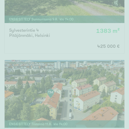
ENSIESITTELY
Sunnuntaina
9
.
8
. klo
14
:
00
Sylvesterintie 4
1383 m²
Pitäjänmäki
,
Helsinki
425 000 €
ENSIESITTELY
Tiistaina
11
.
8
. klo
14
:
00