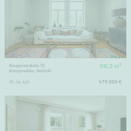
Kauppiaankatu 13
58,3 m²
Katajanokka
,
Helsinki
2h, kk, kph
479 000 €