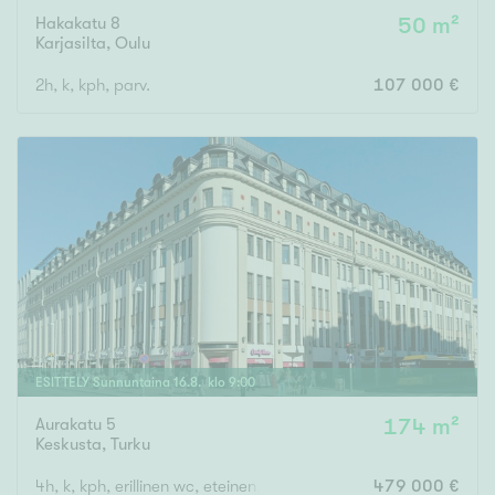
Hakakatu 8
50 m²
Karjasilta
,
Oulu
2h, k, kph, parv.
107 000 €
ESITTELY
Sunnuntaina
16
.
8
. klo
9
:
00
Aurakatu 5
174 m²
Keskusta
,
Turku
4h, k, kph, erillinen wc, eteinen, p
479 000 €