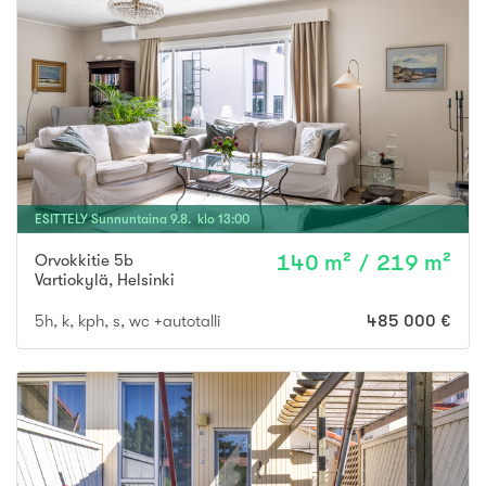
ESITTELY
Sunnuntaina
9
.
8
. klo
13
:
00
Orvokkitie 5b
140 m² / 219 m²
Vartiokylä
,
Helsinki
5h, k, kph, s, wc +autotalli
485 000 €