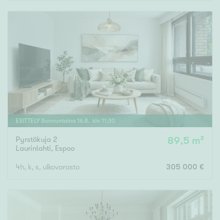
Rakennusvuosi
Uudiskohteet
Vain uudiskohteet
Ei uudiskohteita
ESITTELY
Sunnuntaina
16
.
8
. klo
11
:
30
Pyrstökuja 2
89,5 m²
Arvokohteet
Laurinlahti
,
Espoo
Vain arvokohteet
Ei arvokohteita
4h, k, s, ulkovarasto
305 000 €
Kunto
Hyvä