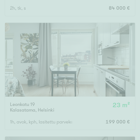
2h, tk, s
84 000 €
Leonkatu 19
23 m²
Kalasatama
,
Helsinki
1h, avok, kph, lasitettu parveke
199 000 €