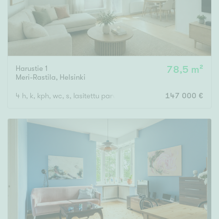
Harustie 1
78,5 m²
Meri-Rastila
,
Helsinki
4 h, k, kph, wc, s, lasitettu parveke
147 000 €