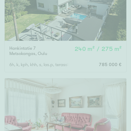
Hankintatie 7
240 m² / 275 m²
Metsokangas
,
Oulu
6h, k, kph, khh, s, las.p, terassi + autotalli
785 000 €