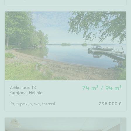
Vehkosaari 18
74 m² / 94 m²
Kutajärvi
,
Hollola
2h, tupak, s, wc, terassi
295 000 €