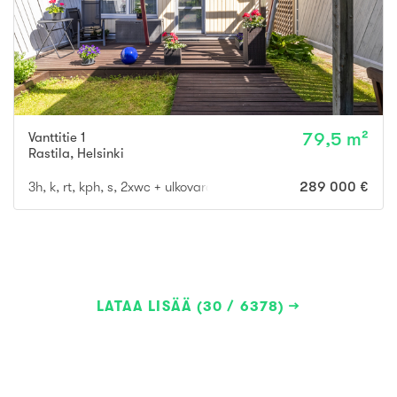
Vanttitie 1
79,5 m²
Rastila
,
Helsinki
3h, k, rt, kph, s, 2xwc + ulkovarasto ja piha
289 000 €
LATAA LISÄÄ (30 / 6378)