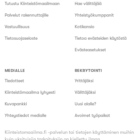
Tutustu Kiinteistömaailmaan
Hae välittäjää
Palvelut rakennuttajille
Yhteistyökumppanit
Vastuullisuus
Kotikansio
Tietosuojaseloste
Tietoa evästeiden käytöstä
Evästeasetukset
MEDIALLE
REKRYTOINTI
Tiedotteet
Yrittäjäksi
Kiinteistömaailma lyhyesti
Välittäjäksi
Kuvapankki
Uusi alalle?
Yhteystiedot medialle
Avoimet työpaikat
Kiinteistomaailma.fi -palvelun tai tietojen käyttäminen muihin
kuin yksityisiin tarkoituksiin on kielletty ilman