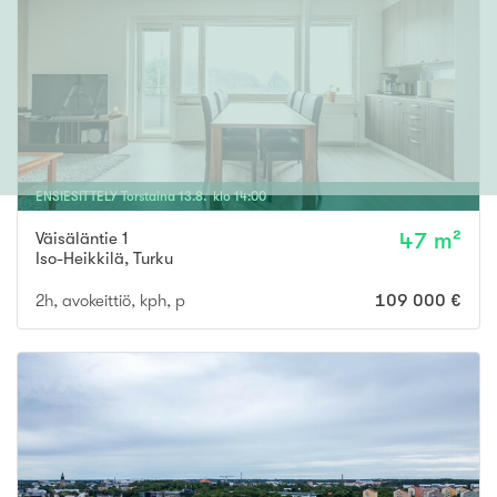
ENSIESITTELY
Torstaina
13
.
8
. klo
14
:
00
Väisäläntie 1
47 m²
Iso-Heikkilä
,
Turku
2h, avokeittiö, kph, p
109 000 €