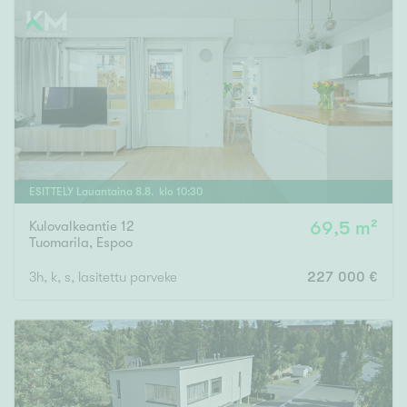
ESITTELY
Lauantaina
8
.
8
. klo
10
:
30
Kulovalkeantie 12
69,5 m²
Tuomarila
,
Espoo
3h, k, s, lasitettu parveke
227 000 €