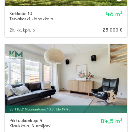
Kirkkotie 10
46 m²
Tervakoski
,
Janakkala
2h, kk, kph, p
25 000 €
ESITTELY
Maanantaina
10
.
8
. klo
14
:
45
Pikkutikankuja 4
84,5 m²
Klaukkala
,
Nurmijärvi