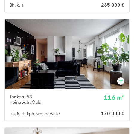
3h, k, s
235 000 €
Torikatu 58
116 m²
Heinäpää
,
Oulu
4h, k, rt, kph, wc, perveke
170 000 €