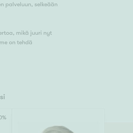
en palveluun, selkeään
ertoa, mikä juuri nyt
emme on tehdä
si
0
%