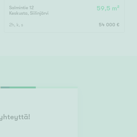
Salmintie 12
59,5 m²
Keskusta
,
Siilinjärvi
2h, k, s
54 000 €
yhteyttä!