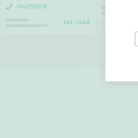
0442798918
paivi.jarvelainen
@
kiinteistomaailma
anssi.kuikka
LUE LISÄÄ
@
kiinteistomaailma.fi