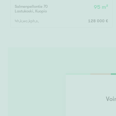
Salmenpellontie 70
95 m²
Lastukoski
,
Kuopio
4h,k,wc,kph,s,
128 000 €
Voi