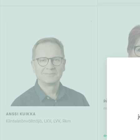
PÄIVI JÄRVELÄIN
myyntineuvottelija
ANSSI KUIKKA
j
Kiinteistönvälittäjä, LKV, LVV, Rkm
04427989