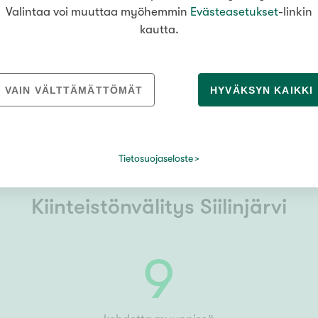
Valintaa voi muuttaa myöhemmin
Evästeasetukset
-linkin
0503544846
LUE LISÄÄ
kautta.
.fi
tiina.savenius
LUE LI
@
kiinteistomaailma.fi
VAIN VÄLTTÄMÄTTÖMÄT
HYVÄKSYN KAIKKI
Tietosuojaseloste
Kiinteistönvälitys Siilinjärvi
9