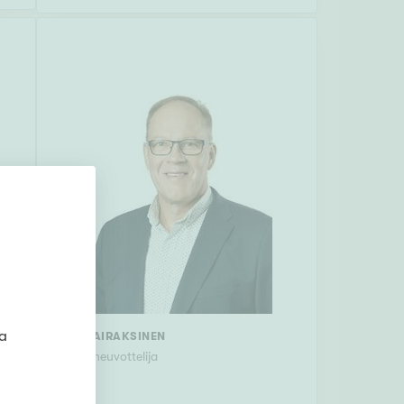
ta
HARRI AIRAKSINEN
myyntineuvottelija