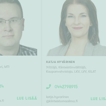
KATJA HYVÄRINEN
ri
,
MTI
Yrittäjä, Kiinteistönvälittäjä,
Kaupanvahvistaja
,
LKV, LVV, KiLAT
14
0442798915
katja.hyvarinen
LUE LISÄÄ
LUE LI
.fi
@
kiinteistomaailma.fi