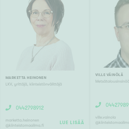
VILLE VÄINÖLÄ
MARKETTA HEINONEN
Metsätalousinsinöö
LKV, yrittäjä, kiinteistönvälittäjä
04427989
0442798912
ville.vainola
marketta.heinonen
LUE LISÄÄ
@
kiinteistomaailma
@
kiinteistomaailma.fi