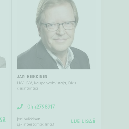
JARI HEIKKINEN
LKV, LVV, Kaupanvahvistaja, Dias
asiantuntija
0442798917
jari.heikkinen
SÄÄ
LUE LISÄÄ
@
kiinteistomaailma.fi