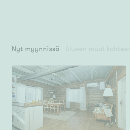
Nyt myynnissä
Alueen muut kohtee