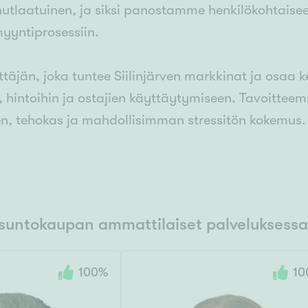
inutlaatuinen, ja siksi panostamme henkilökohtaise
myyntiprosessiin.
ittäjän, joka tuntee Siilinjärven markkinat ja osaa k
, hintoihin ja ostajien käyttäytymiseen. Tavoitte
en, tehokas ja mahdollisimman stressitön kokemus.
suntokaupan ammattilaiset palveluksessa
100
%
10