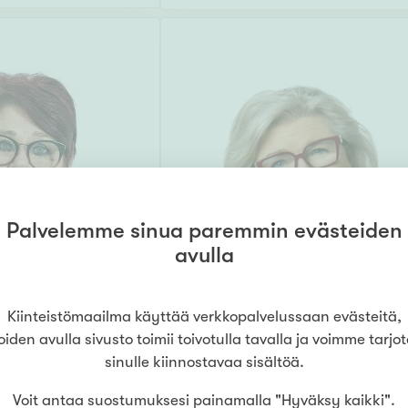
Palvelemme sinua paremmin evästeiden
avulla
EN
Kiinteistömaailma käyttää verkkopalvelussaan evästeitä,
TIINA SAVENIUS
oiden avulla sivusto toimii toivotulla tavalla ja voimme tarjo
Kiinteistönvälittäjä
,
LKV, LVV
sinulle kiinnostavaa sisältöä.
16
Voit antaa suostumuksesi painamalla "Hyväksy kaikki".