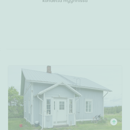
kohdetta myynnissä
t