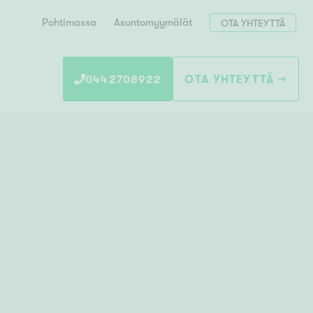
Pohtimassa
Asuntomyymälät
OTA YHTEYTTÄ
0442708922
OTA YHTEYTTÄ
Hae postinumerosi perusteella
unnon ostajille
 liittyvät
T
Tahko
Tampere
Tornio
Turku
totoimeksianto
Tuusula
V
 meidät
Vaasa
Valkeakoski
Vantaa
tys alueellasi
Varkaus
Y
vaniemi