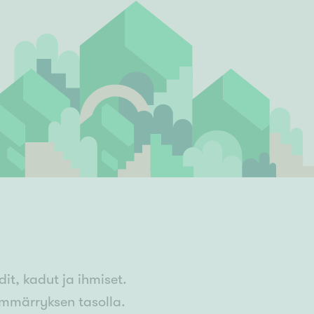
Ylivieska
Ylöjärvi
oki
rkulla
it, kadut ja ihmiset.
ymmärryksen tasolla.