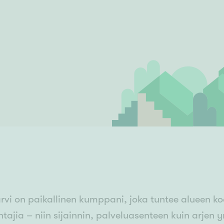
Senioriasuminen
jen hinnat
Valitse kiinteistönvälittäjä
S
stönvälitys alueellasi
Arviointipalvelu
keli
Mänttä
Salo
Savonlinna
Seinäj
Siilinjärvi
Sotkamo
Söde
kia
Nummela
ärvi on paikallinen kumppani, joka tuntee alueen kod
ajia – niin sijainnin, palveluasenteen kuin arjen 