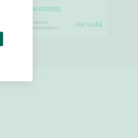
0400292552
SÄÄ
harri.airaksinen
LUE LISÄÄ
@
kiinteistomaailma.fi