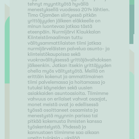
tehnyt myyntityötä hyvällä
menestyksellä vuodessa 2014 lähtien.
Timo Ojamäen siirtyessä pitkän
yrittäjyyden jälkeen eläkkeelle on
minun luontevaa jatkaa tästä
eteenpäin. Nurmijärvi Klaukkalan
Kiinteistömaailman tuttu
välitysammattilaisten tiimi jatkaa
nurmijärveläisten palvelua asunto- ja
kiinteistökaupoissa sekä
vuokravälityksessä yrittäjävaihdoksen
jälkeenkin. Jatkan itsekin yrittäjyyden
ohella myös välitystyötä. Meillä on
erittäin kokenut ja ammattimainen
tiimi palvelemassa ja hoitamassa jo
tutuksi käyneiden sekä uusien
asiakkaiden asuntoasioita. Tiimimme
vahvuus on erilaiset vahvat osaajat,
monet meistä ovat jo edellisessä
työssä osoittaneet osaamista ja
menestystä myynnin parissa tai
pitkää kokemusta ihmisten kanssa
työskentelystä. Yhdessä ja
kannustaen tiimimme saa aikaan
upeita tuloksia - yksilöä