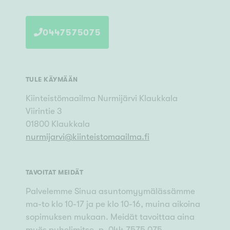
0447575075
TULE KÄYMÄÄN
Kiinteistömaailma
Nurmijärvi Klaukkala
Viirintie 3
01800
Klaukkala
nurmijarvi
@
kiinteistomaailma.fi
TAVOITAT MEIDÄT
Palvelemme Sinua asuntomyymälässämme
ma-to klo 10-17 ja pe klo 10-16, muina aikoina
sopimuksen mukaan. Meidät tavoittaa aina
myös puhelimitse, p. 044 7575 075