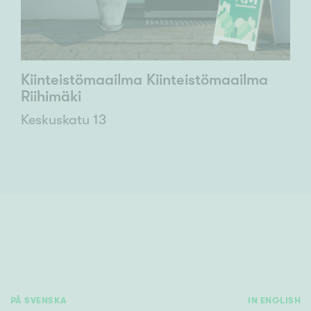
Kiinteistömaailma Kiinteistömaailma
Riihimäki
Keskuskatu 13
PÅ SVENSKA
IN ENGLISH