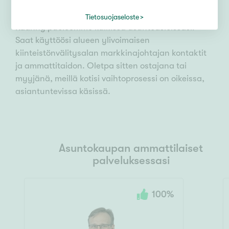
Tietosuojaseloste
Käänny puoleemme kaikissa asuntoasioissasi!
Saat käyttöösi alueen ylivoimaisen
kiinteistönvälitysalan markkinajohtajan kontaktit
ja ammattitaidon. Oletpa sitten ostajana tai
myyjänä, meillä kotisi vaihtoprosessi on oikeissa,
asiantuntevissa käsissä.
Asuntokaupan ammattilaiset
palveluksessasi
100
%