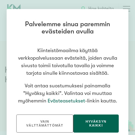
Hae kohteita
Palvelemme sinua paremmin
evästeiden avulla
0447575075
OTA YHTEYTTÄ
Kiinteistömaailma käyttää
verkkopalvelussaan evästeitä, joiden avulla
sivusto toimii toivotulla tavalla ja voimme
Kiinteistömaailma
Nurmijärvi
tarjota sinulle kiinnostavaa sisältöä.
Klaukkala
Voit antaa suostumuksesi painamalla
"Hyväksy kaikki". Valintaa voi muuttaa
myöhemmin
Evästeasetukset
-linkin kautta.
VAIN
HYVÄKSYN
VÄLTTÄMÄTTÖMÄT
KAIKKI