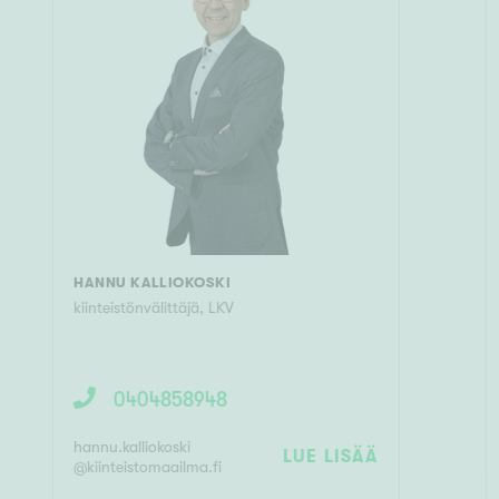
HANNU KALLIOKOSKI
kiinteistönvälittäjä
,
LKV
0404858948
hannu.kalliokoski
LUE LISÄÄ
@
kiinteistomaailma.fi