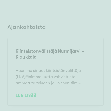
Ajankohtaista
Kiinteistönvälittäjä Nurmijärvi -
Klaukkala
Haemme sinua: kiinteistönvälittäjä
(LKV)Etsimme uutta vahvistusta
ammattitaitoiseen ja iloiseen tiim...
LUE LISÄÄ