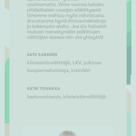
unohtamatta. Viime vuonna kahden
pitkäaikaisen osaajan eläköityessä
tiimimme mahtuu myös vahvistusta.
Arvostamme hyviä ihmissuhdetaitoja
ja kokemusta alalta. Jos siis haluaisit
mukaan menestymään palkittujen
välittäjien kanssa niin ota yhteyttä!
SATU
SARANEN
kiinteistönvälittäjä, LKV, julkinen
kaupanvahvistaja, insinööri
KATRI
TOIVAKKA
laatuvastaava, kiinteistönvälittäjä