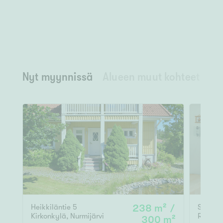
Nyt myynnissä
Alueen muut kohteet
Ny
Heikkiläntie 5
238 m² /
Solttila
Kirkonkylä
,
Nurmijärvi
Rajamä
300 m²