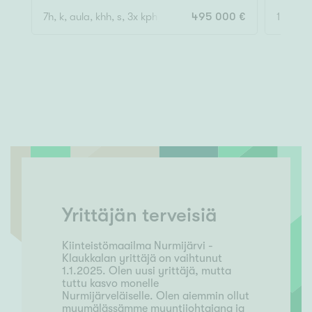
7h, k, aula, khh, s, 3x kph, erillin wc, 2 vh + kellari/autotalli
495 000 €
1h, k, k
Yrittäjän terveisiä
Kiinteistömaailma Nurmijärvi -
Klaukkalan yrittäjä on vaihtunut
1.1.2025. Olen uusi yrittäjä, mutta
tuttu kasvo monelle
Nurmijärveläiselle. Olen aiemmin ollut
myymälässämme myyntijohtajana ja