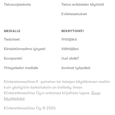
Tietosuojaseloste
Tietoa evästeiden käytöstä
Evästeasetukset
MEDIALLE
REKRYTOINTI
Tiedotteet
Yrittäjäksi
Kiinteistömaailma lyhyesti
Välittäjäksi
Kuvapankki
Uusi alalle?
Yhteystiedot medialle
Avoimet työpaikat
Kiinteistomaailma.fi -palvelun tai tietojen käyttäminen muihin
kuin yksityisiin tarkoituksiin on kielletty ilman
Kiinteistömaailma Oy:n antamaa kirjallista lupaa.
Sivun
käyttöehdot
Kiinteistömaailma Oy ©
2026