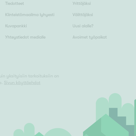
Tiedotteet
Yrittäjäksi
Kiinteistömaailma lyhyesti
Välittäjäksi
Kuvapankki
Uusi alalle?
Yhteystiedot medialle
Avoimet työpaikat
n yksityisiin tarkoituksiin on
a.
Sivun käyttöehdot