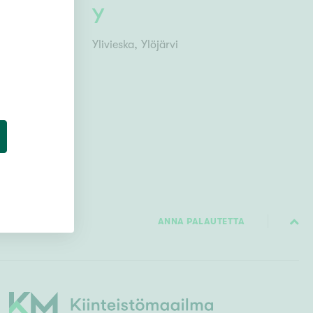
Y
iemi
Ylivieska
Ylöjärvi
ANNA PALAUTETTA