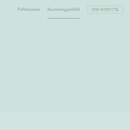
Pohtimassa
Asuntomyymälät
OTA YHTEYTTÄ
Hae postinumerosi perusteella
unnon ostajille
 liittyvät
T
Tahko
Tampere
Tornio
Turku
totoimeksianto
Tuusula
V
 meidät
Vaasa
Valkeakoski
Vantaa
tys alueellasi
Varkaus
Y
vaniemi