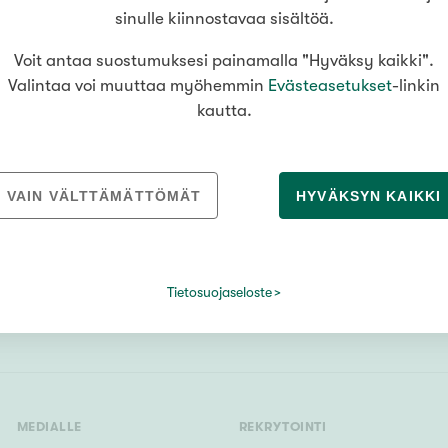
R
sinulle kiinnostavaa sisältöä.
ttä
Raasepori
Riihimäki
Rovan
Voit antaa suostumuksesi painamalla "Hyväksy kaikki".
Valintaa voi muuttaa myöhemmin
Evästeasetukset
-linkin
kautta.
VAIN VÄLTTÄMÄTTÖMÄT
HYVÄKSYN KAIKKI
Tietosuojaseloste
MEDIALLE
REKRYTOINTI