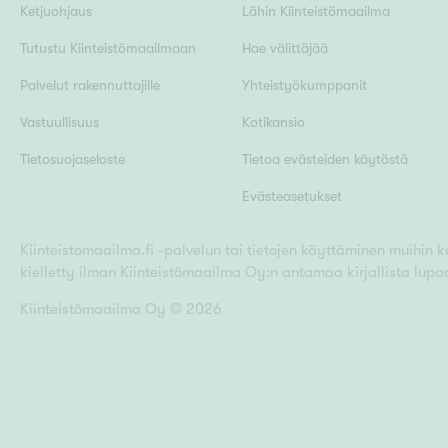
Ketjuohjaus
Lähin Kiinteistömaailma
Tutustu Kiinteistömaailmaan
Hae välittäjää
Palvelut rakennuttajille
Yhteistyökumppanit
Vastuullisuus
Kotikansio
Tietosuojaseloste
Tietoa evästeiden käytöstä
Evästeasetukset
Kiinteistomaailma.fi -palvelun tai tietojen käyttäminen muihin kui
kielletty ilman Kiinteistömaailma Oy:n antamaa kirjallista lupa
Kiinteistömaailma Oy ©
2026