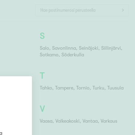
Ylivieska
Ylöjärvi
oki
rkulla
S
Salo
Savonlinna
Seinäjoki
Siilinjärvi
Sotkamo
Söderkulla
T
Tahko
Tampere
Tornio
Turku
Tuusula
V
Vaasa
Valkeakoski
Vantaa
Varkaus
ta