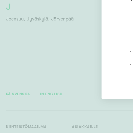
J
Mikkeli
Män
Joensuu
Jyväskylä
Järvenpää
PÅ SVENSKA
IN ENGLISH
KIINTEISTÖMAAILMA
ASIAKKAILLE