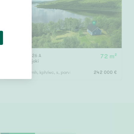
Tenontie 7826 A
72 m²
Utsjoki
,
Utsjoki
Oh, tupak, mh, kph/wc, s, parvi, parveke
242 000 €