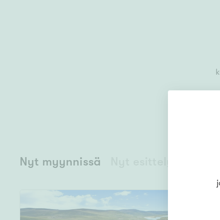
k
Nyt myynnissä
Nyt esittelyssä
j