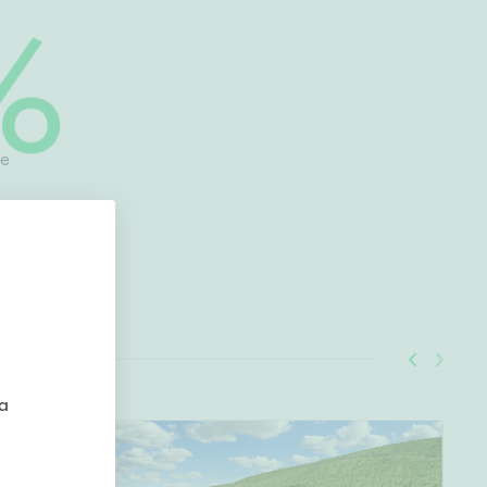
me
ta