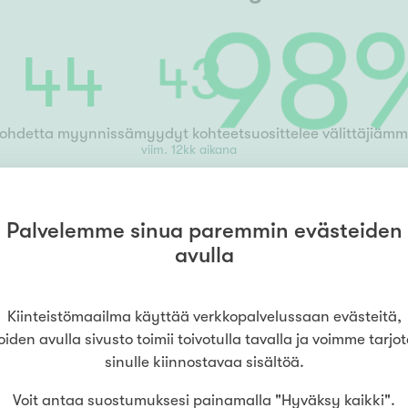
44
43
98
%
ohdetta myynnissä
myydyt kohteet
suosittelee välittäjiäm
viim. 12kk aikana
Palvelemme sinua paremmin evästeiden
avulla
Kiinteistömaailma käyttää verkkopalvelussaan evästeitä,
oiden avulla sivusto toimii toivotulla tavalla ja voimme tarjo
sinulle kiinnostavaa sisältöä.
Voit antaa suostumuksesi painamalla "Hyväksy kaikki".