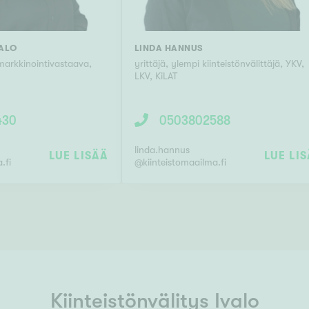
ALO
LINDA HANNUS
 markkinointivastaava,
yrittäjä, ylempi kiinteistönvälittäjä, YKV,
LKV, KiLAT
430
0503802588
linda.hannus
LUE LISÄÄ
LUE LI
.fi
@
kiinteistomaailma.fi
Kiinteistönvälitys Ivalo