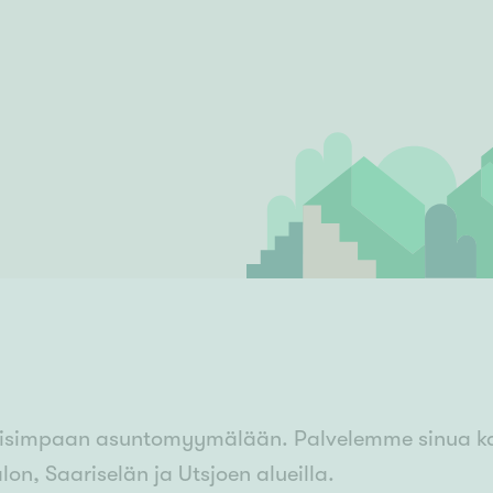
Senioriasuminen
jen hinnat
Valitse kiinteistönvälittäjä
S
stönvälitys alueellasi
Arviointipalvelu
keli
Mänttä
Salo
Savonlinna
Seinäj
Siilinjärvi
Sotkamo
Söde
kia
Nummela
isimpaan asuntomyymälään. Palvelemme sinua kaiki
lon, Saariselän ja Utsjoen alueilla.