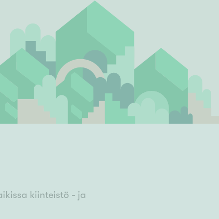
Ylivieska
Ylöjärvi
oki
rkulla
ssa kiinteistö - ja