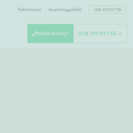
Pohtimassa
Asuntomyymälät
OTA YHTEYTTÄ
0505164647
OTA YHTEYTTÄ
Hae postinumerosi perusteella
unnon ostajille
 liittyvät
T
Tahko
Tampere
Tornio
Turku
totoimeksianto
Tuusula
V
 meidät
Vaasa
Valkeakoski
Vantaa
tys alueellasi
Varkaus
Y
vaniemi