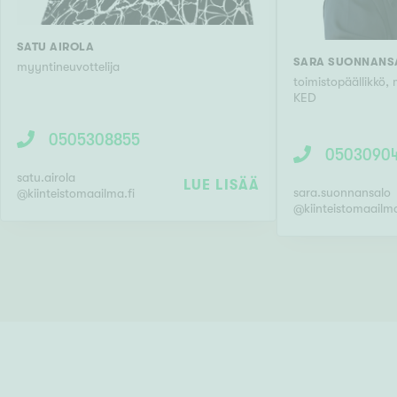
SATU AIROLA
SARA SUONNANS
myyntineuvottelija
toimistopäällikkö,
KED
0505308855
0503090
satu.airola
LUE LISÄÄ
sara.suonnansalo
@
kiinteistomaailma.fi
@
kiinteistomaailma