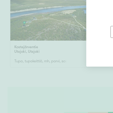
Kostejärventie
49 m²
Utsjoki
,
Utsjoki
Tupa, tupakeittiö, mh, parvi, sauna, ulko-wc
85 000 €