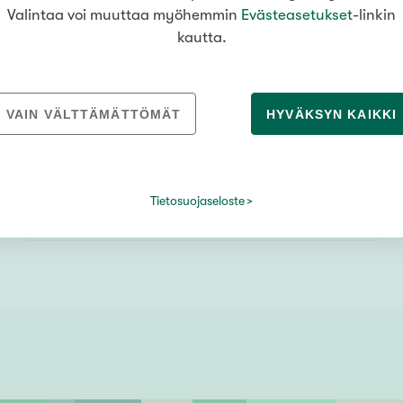
Valintaa voi muuttaa myöhemmin
Evästeasetukset
-linkin
kautta.
VAIN VÄLTTÄMÄTTÖMÄT
HYVÄKSYN KAIKKI
Nuorgamintie 4453
123 m² /
Nuorgam
,
Utsjoki
148 m²
Tietosuojaseloste
Oh, näköalahuone, mh, k, erillinen wc, kph/wc, s, 2x parvi, var
329 000 €