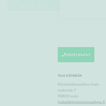
0505164647
TULE KÄYMÄÄN
Kiinteistömaailma
Ivalo
Ivalontie 7
99800
Ivalo
ivalo
@
kiinteistomaailma.fi