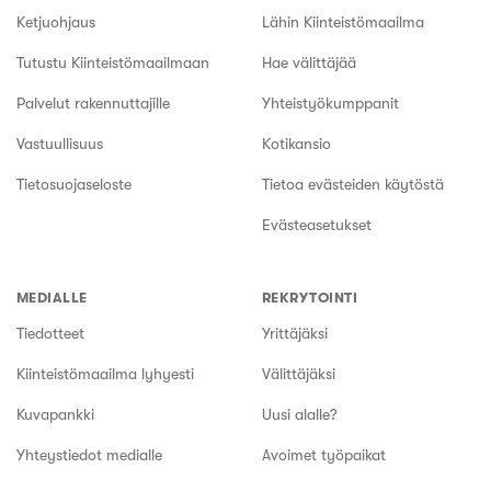
Ketjuohjaus
Lähin Kiinteistömaailma
Tutustu Kiinteistömaailmaan
Hae välittäjää
Palvelut rakennuttajille
Yhteistyökumppanit
Vastuullisuus
Kotikansio
Tietosuojaseloste
Tietoa evästeiden käytöstä
Evästeasetukset
MEDIALLE
REKRYTOINTI
Tiedotteet
Yrittäjäksi
Kiinteistömaailma lyhyesti
Välittäjäksi
Kuvapankki
Uusi alalle?
Yhteystiedot medialle
Avoimet työpaikat