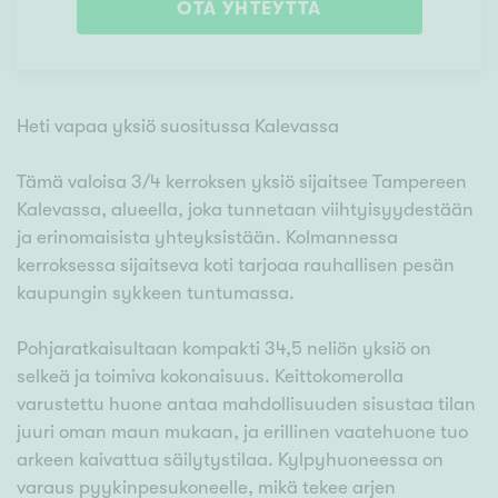
OTA YHTEYTTÄ
Heti vapaa yksiö suositussa Kalevassa
Tämä valoisa 3/4 kerroksen yksiö sijaitsee Tampereen
Kalevassa, alueella, joka tunnetaan viihtyisyydestään
ja erinomaisista yhteyksistään. Kolmannessa
kerroksessa sijaitseva koti tarjoaa rauhallisen pesän
kaupungin sykkeen tuntumassa.
Pohjaratkaisultaan kompakti 34,5 neliön yksiö on
selkeä ja toimiva kokonaisuus. Keittokomerolla
varustettu huone antaa mahdollisuuden sisustaa tilan
juuri oman maun mukaan, ja erillinen vaatehuone tuo
arkeen kaivattua säilytystilaa. Kylpyhuoneessa on
varaus pyykinpesukoneelle, mikä tekee arjen