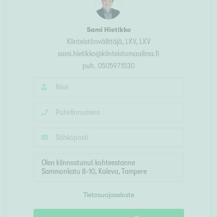
Sami Hietikko
Kiinteistönvälittäjä, LKV
, LKV
sami.hietikko@kiinteistomaailma.fi
puh.
0505971530
Tietosuojaseloste