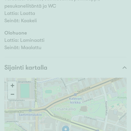
pesukoneliitäntä ja WC
Lattia: Laatta
Seinät: Kaakeli
Olohuone
Lattia: Laminaatti
Seinät: Maalattu
Sijainti kartalla
+
−