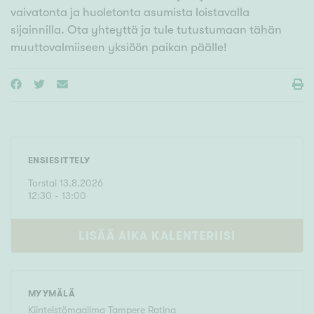
vaivatonta ja huoletonta asumista loistavalla
sijainnilla. Ota yhteyttä ja tule tutustumaan tähän
muuttovalmiiseen yksiöön paikan päälle!
ENSIESITTELY
Torstai
13
.
8
.
2026
12
:
30
- 13:00
LISÄÄ AIKA KALENTERIISI
MYYMÄLÄ
Kiinteistömaailma
Tampere Ratina