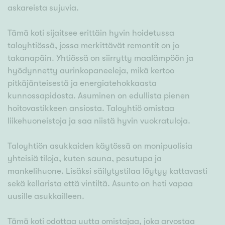
askareista sujuvia.
Tämä koti sijaitsee erittäin hyvin hoidetussa
taloyhtiössä, jossa merkittävät remontit on jo
takanapäin. Yhtiössä on siirrytty maalämpöön ja
hyödynnetty aurinkopaneeleja, mikä kertoo
pitkäjänteisestä ja energiatehokkaasta
kunnossapidosta. Asuminen on edullista pienen
hoitovastikkeen ansiosta. Taloyhtiö omistaa
liikehuoneistoja ja saa niistä hyvin vuokratuloja.
Taloyhtiön asukkaiden käytössä on monipuolisia
yhteisiä tiloja, kuten sauna, pesutupa ja
mankelihuone. Lisäksi säilytystilaa löytyy kattavasti
sekä kellarista että vintiltä. Asunto on heti vapaa
uusille asukkailleen.
Tämä koti odottaa uutta omistajaa, joka arvostaa