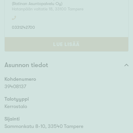
(
Ratinan Asuntopalvelu Oy
)
Hatanpään valtatie 18
,
33100
Tampere
0331242700
LUE LISÄÄ
Asunnon tiedot
Kohdenumero
39408137
Talotyyppi
Kerrostalo
Sijainti
Sammonkatu 8-10, 33540 Tampere