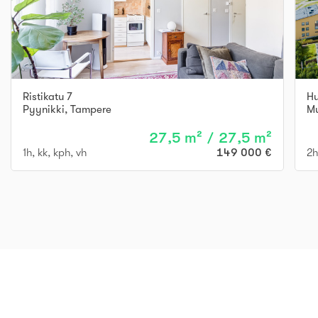
Ristikatu 7
Hu
Pyynikki
,
Tampere
Mu
27,5 m² / 27,5 m²
1h, kk, kph, vh
149 000 €
2h