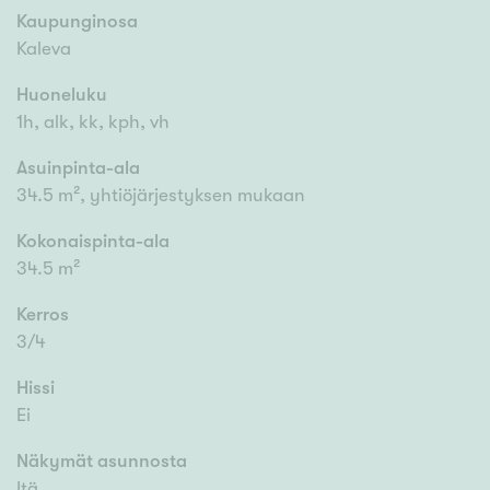
Kaupunginosa
Kaleva
Huoneluku
1h, alk, kk, kph, vh
Asuinpinta-ala
34.5 m², yhtiöjärjestyksen mukaan
Kokonaispinta-ala
34.5 m²
Kerros
3/4
Hissi
Ei
Näkymät asunnosta
Itä