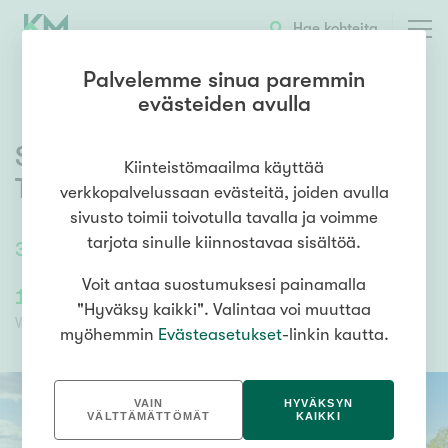
OTA YHTEYTTÄ
ESITTELY
KOHTEEN TIEDOT
Hae kohteita
Palvelemme sinua paremmin
evästeiden avulla
Sammonkatu 8-10
,
Kaleva
,
Kiinteistömaailma käyttää
Tampere
verkkopalvelussaan evästeitä, joiden avulla
sivusto toimii toivotulla tavalla ja voimme
tarjota sinulle kiinnostavaa sisältöä.
34,5
m²
/
34,5
m²
1h, alk, kk, kph, vh
Voit antaa suostumuksesi painamalla
149 000,00 €
145 494,87 €
"Hyväksy kaikki". Valintaa voi muuttaa
Velaton hinta
Myyntihinta
myöhemmin
Evästeasetukset
-linkin kautta.
VAIN
HYVÄKSYN
VÄLTTÄMÄTTÖMÄT
KAIKKI