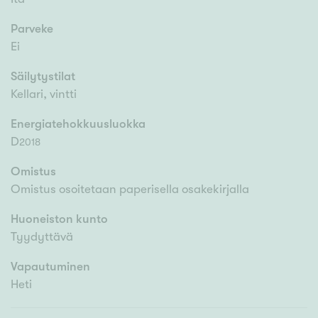
Parveke
Ei
Säilytystilat
Kellari, vintti
Energiatehokkuusluokka
D
2018
Omistus
Omistus osoitetaan paperisella osakekirjalla
Huoneiston kunto
Tyydyttävä
Vapautuminen
Heti