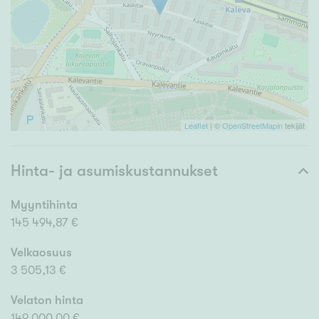
Leaflet
| ©
OpenStreetMapin
tekijät
Hinta- ja asumiskustannukset
Myyntihinta
145 494,87 €
Velkaosuus
3 505,13 €
Velaton hinta
149 000,00 €