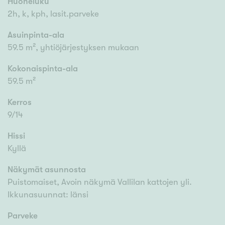
Huoneluku
2h, k, kph, lasit.parveke
Asuinpinta-ala
59.5 m², yhtiöjärjestyksen mukaan
Kokonaispinta-ala
59.5 m²
Kerros
9/14
Hissi
Kyllä
Näkymät asunnosta
Puistomaiset, Avoin näkymä Vallilan kattojen yli.
Ikkunasuunnat: länsi
Parveke