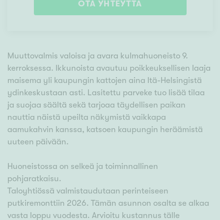
OTA YHTEYTTÄ
Muuttovalmis valoisa ja avara kulmahuoneisto 9.
kerroksessa. Ikkunoista avautuu poikkeuksellisen laaja
maisema yli kaupungin kattojen aina Itä-Helsingistä
ydinkeskustaan asti. Lasitettu parveke tuo lisää tilaa
ja suojaa säältä sekä tarjoaa täydellisen paikan
nauttia näistä upeilta näkymistä vaikkapa
aamukahvin kanssa, katsoen kaupungin heräämistä
uuteen päivään.
Huoneistossa on selkeä ja toiminnallinen
pohjaratkaisu.
Taloyhtiössä valmistaudutaan perinteiseen
putkiremonttiin 2026. Tämän asunnon osalta se alkaa
vasta loppu vuodesta. Arvioitu kustannus tälle