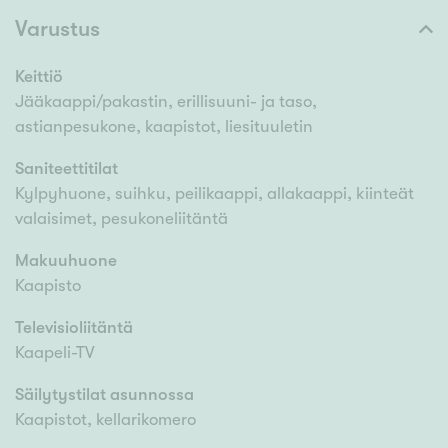
Varustus
Keittiö
Jääkaappi/pakastin, erillisuuni- ja taso,
astianpesukone, kaapistot, liesituuletin
Saniteettitilat
Kylpyhuone, suihku, peilikaappi, allakaappi, kiinteät
valaisimet, pesukoneliitäntä
Makuuhuone
Kaapisto
Televisioliitäntä
Kaapeli-TV
Säilytystilat asunnossa
Kaapistot, kellarikomero