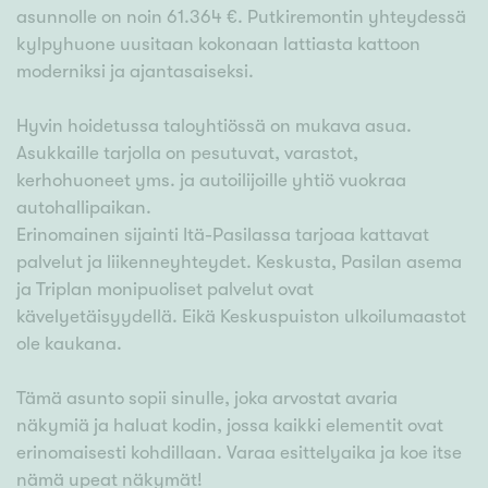
asunnolle on noin 61.364 €. Putkiremontin yhteydessä
kylpyhuone uusitaan kokonaan lattiasta kattoon
moderniksi ja ajantasaiseksi.
Hyvin hoidetussa taloyhtiössä on mukava asua.
Asukkaille tarjolla on pesutuvat, varastot,
kerhohuoneet yms. ja autoilijoille yhtiö vuokraa
autohallipaikan.
Erinomainen sijainti Itä-Pasilassa tarjoaa kattavat
palvelut ja liikenneyhteydet. Keskusta, Pasilan asema
ja Triplan monipuoliset palvelut ovat
kävelyetäisyydellä. Eikä Keskuspuiston ulkoilumaastot
ole kaukana.
Tämä asunto sopii sinulle, joka arvostat avaria
näkymiä ja haluat kodin, jossa kaikki elementit ovat
erinomaisesti kohdillaan. Varaa esittelyaika ja koe itse
nämä upeat näkymät!