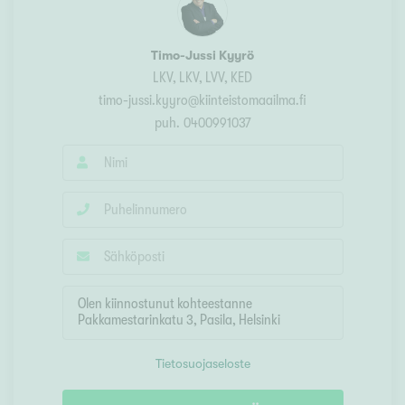
Timo-Jussi Kyyrö
LKV
, LKV, LVV, KED
timo-jussi.kyyro@kiinteistomaailma.fi
puh.
0400991037
Tietosuojaseloste