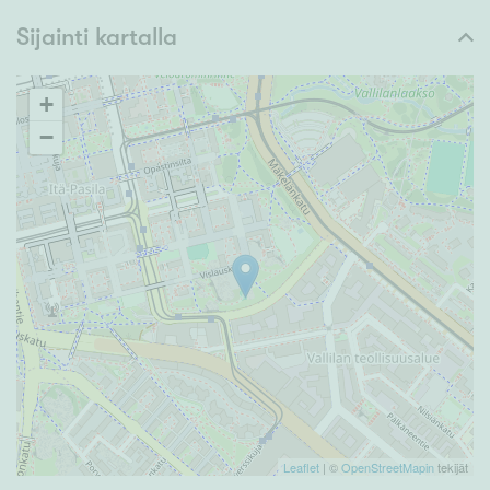
Sijainti kartalla
+
−
Leaflet
| ©
OpenStreetMapin
tekijät