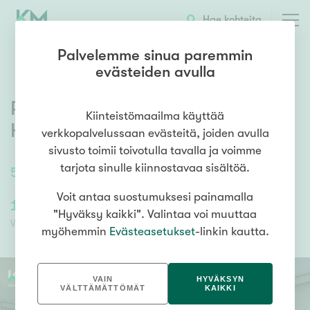
OTA YHTEYTTÄ
ESITTELY
KOHTEEN TIEDOT
Hae kohteita
Palvelemme sinua paremmin
evästeiden avulla
Pakkamestarinkatu 3
,
Pasila
,
Kiinteistömaailma käyttää
Helsinki
verkkopalvelussaan evästeitä, joiden avulla
sivusto toimii toivotulla tavalla ja voimme
tarjota sinulle kiinnostavaa sisältöä.
59,5
m²
/
59,5
m²
2h, k, kph, lasit.parveke
Voit antaa suostumuksesi painamalla
189 000,00 €
189 000,00 €
"Hyväksy kaikki". Valintaa voi muuttaa
Velaton hinta
Myyntihinta
myöhemmin
Evästeasetukset
-linkin kautta.
VAIN
HYVÄKSYN
VÄLTTÄMÄTTÖMÄT
KAIKKI