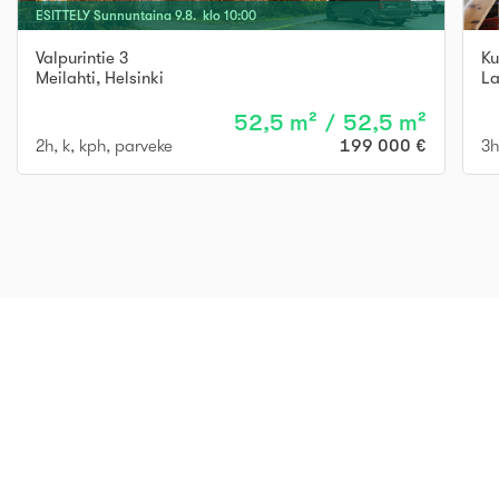
ESITTELY
Sunnuntaina
9
.
8
. klo
10
:
00
Valpurintie 3
Ku
Meilahti
,
Helsinki
La
52,5 m² / 52,5 m²
2h, k, kph, parveke
199 000 €
3h