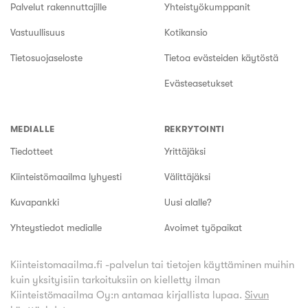
Palvelut rakennuttajille
Yhteistyökumppanit
Vastuullisuus
Kotikansio
Tietosuojaseloste
Tietoa evästeiden käytöstä
Evästeasetukset
MEDIALLE
REKRYTOINTI
Tiedotteet
Yrittäjäksi
Kiinteistömaailma lyhyesti
Välittäjäksi
Kuvapankki
Uusi alalle?
Yhteystiedot medialle
Avoimet työpaikat
Kiinteistomaailma.fi -palvelun tai tietojen käyttäminen muihin
kuin yksityisiin tarkoituksiin on kielletty ilman
Kiinteistömaailma Oy:n antamaa kirjallista lupaa.
Sivun