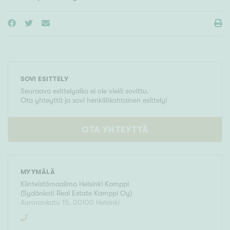
SOVI ESITTELY
Seuraava esittelyaika ei ole vielä sovittu.
Ota yhteyttä ja sovi henkilökohtainen esittely!
OTA YHTEYTTÄ
MYYMÄLÄ
Kiinteistömaailma
Helsinki Kamppi
(
Sydänkoti Real Estate Kamppi Oy
)
Aurorankatu 15
,
00100
Helsinki