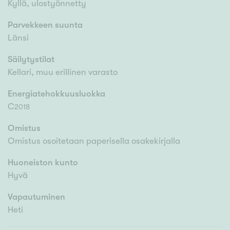
Kyllä, ulostyönnetty
Parvekkeen suunta
Länsi
Säilytystilat
Kellari, muu erillinen varasto
Energiatehokkuusluokka
C
2018
Omistus
Omistus osoitetaan paperisella osakekirjalla
Huoneiston kunto
Hyvä
Vapautuminen
Heti