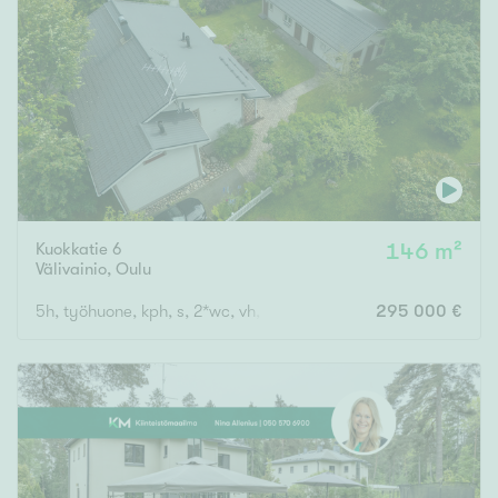
Kuokkatie 6
146 m²
Välivainio
,
Oulu
5h, työhuone, kph, s, 2*wc, vh, khh, aula
295 000 €