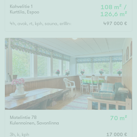
Kahvelitie 1
108 m² /
Kurttila
,
Espoo
126,6 m²
4h, avok, rt, kph, sauna, erillinen wc, khh, autotalli ja autopaikk
497 000 €
Matelintie 78
70 m²
Kulennoinen
,
Savonlinna
3h, k, kph
17 000 €