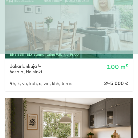
ENSIESITTELY
Sunnuntaina
9
.
8
. klo
14
:
00
Jäkärlänkuja 4
100 m²
Vesala
,
Helsinki
4h, k, vh, kph, s, wc, khh, terassi, var
245 000 €