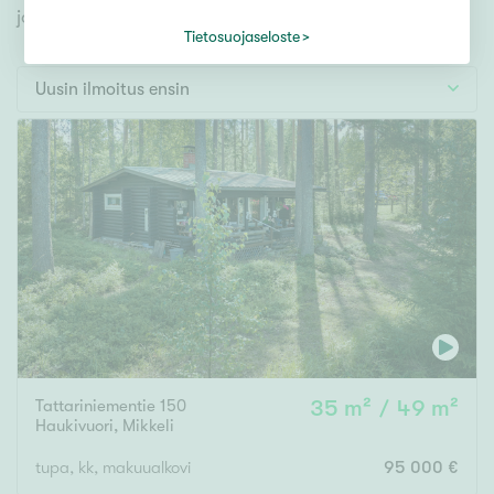
Tontti
jonka avulla löydät omien toiveidesi mukaisen kodin.
Vapaa-ajan asunto
Tietosuojaseloste
Toimitila
Uusin ilmoitus ensin
Autotalli
Muut
Hinta
000
000 €
Pinta-ala
Tattariniementie 150
35 m² / 49 m²
Asuinpinta-ala
Kokonaispinta-ala
Haukivuori
,
Mikkeli
m²
tupa, kk, makuualkovi
95 000 €