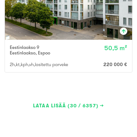
Eestinlaakso 9
50,5 m²
Eestinlaakso
,
Espoo
2h,kt,kph,vh,lasitettu parveke
220 000 €
LATAA LISÄÄ (30 / 6357)