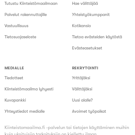
Tutustu Kiinteistömaailmaan
Hae välittäjää
Palvelut rakennuttajille
Yhteistyökumppanit
Vastuullisuus
Kotikansio
Tietosuojaseloste
Tietoa evästeiden käytöstä
Evästeasetukset
MEDIALLE
REKRYTOINTI
Tiedotteet
Yrittäjäksi
Kiinteistömaailma lyhyesti
Välittäjäksi
Kuvapankki
Uusi alalle?
Yhteystiedot medialle
Avoimet työpaikat
Kiinteistomaailma.fi -palvelun tai tietojen käyttäminen muihin
kuin yksityisiin tarkoituksiin on kielletty ilman