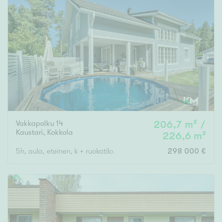
Vakkapolku 14
206,7 m² /
Kaustari
,
Kokkola
226,6 m²
5h, aula, eteinen, k + ruokatila, 3 wc , s, kph, 2 vaatehuonetta, 
298 000 €