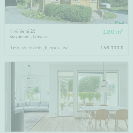
Hirviniemi 23
180 m²
Koivuniemi
,
Orivesi
3 mh, oh, takkah., k, apuk., wc, kph, s, eteinen x 2, kuisti
168 000 €