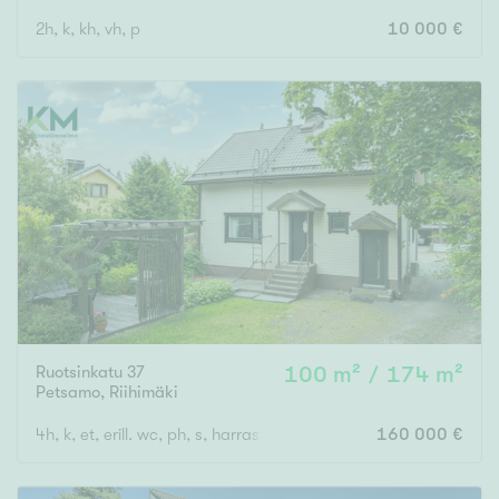
2h, k, kh, vh, p
10 000 €
Ruotsinkatu 37
100 m² / 174 m²
Petsamo
,
Riihimäki
4h, k, et, erill. wc, ph, s, harrastetila, erillinen autotalli + varasto
160 000 €