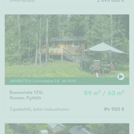
5h+k+terassi
1 095 000 €
ENSIESITTELY
Sunnuntaina
9
.
8
. klo
12
:
15
Roonesintie 121b
59 m² / 63 m²
Roones
,
Pyhtää
Tupakeittiö, kaksi makuuhuonetta, sauna, pukuhuone, terassi
84 900 €