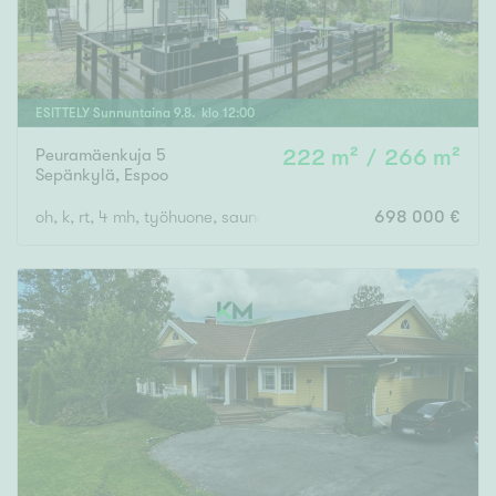
ESITTELY
Sunnuntaina
9
.
8
. klo
12
:
00
Peuramäenkuja 5
222 m² / 266 m²
Sepänkylä
,
Espoo
oh, k, rt, 4 mh, työhuone, saunaosasto, th, varasto, at/varas
698 000 €