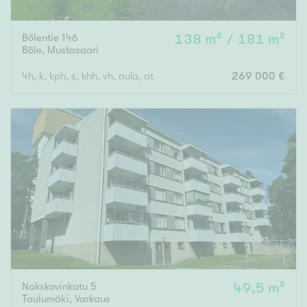
Bölentie 146
138 m² / 181 m²
Böle
,
Mustasaari
4h, k, kph, s, khh, vh, aula, at
269 000 €
Nakskovinkatu 5
49,5 m²
Taulumäki
,
Varkaus