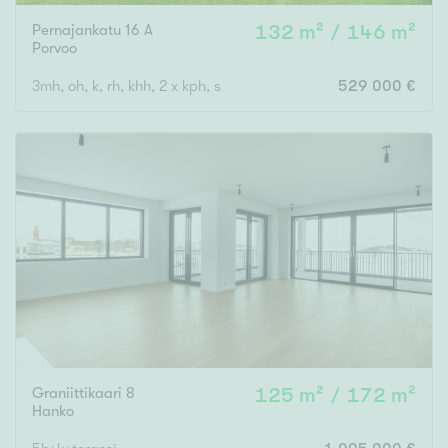
Pernajankatu 16 A
132 m² / 146 m²
Porvoo
3mh, oh, k, rh, khh, 2 x kph, s
529 000 €
Graniittikaari 8
125 m² / 172 m²
Hanko