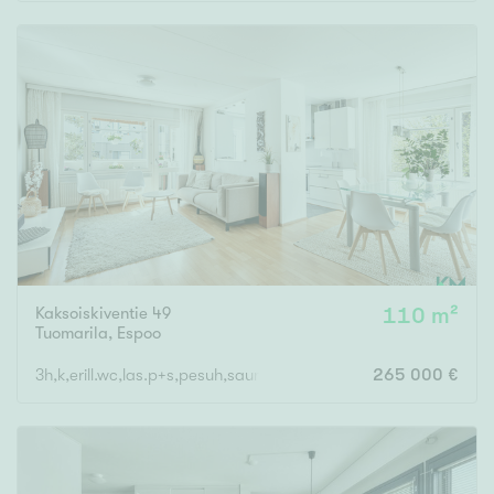
Rakennusvuosi
Uudiskohteet
Vain uudiskohteet
Ei uudiskohteita
Kaksoiskiventie 49
110 m²
Arvokohteet
Tuomarila
,
Espoo
Vain arvokohteet
Ei arvokohteita
3h,k,erill.wc,las.p+s,pesuh,saunatupa,erill.wc
265 000 €
Kunto
Hyvä