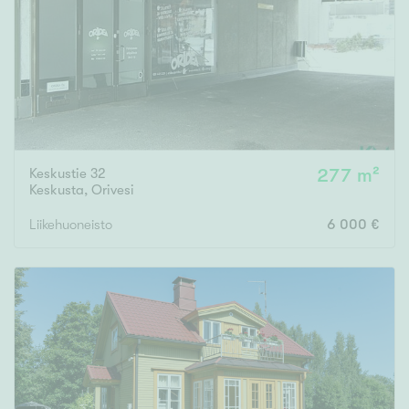
Keskustie 32
277 m²
Keskusta
,
Orivesi
Liikehuoneisto
6 000 €