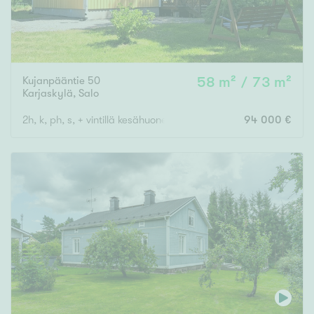
Kujanpääntie 50
58 m² / 73 m²
Karjaskylä
,
Salo
2h, k, ph, s, + vintillä kesähuone + 23 m2:n huone tal.rakennuks
94 000 €