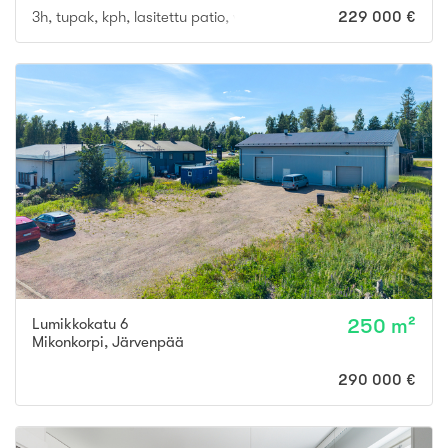
3h, tupak, kph, lasitettu patio, varasto
229 000 €
Lumikkokatu 6
250 m²
Mikonkorpi
,
Järvenpää
290 000 €