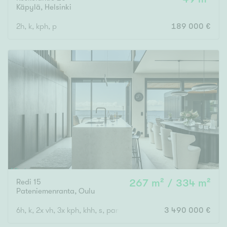
Käpylä
,
Helsinki
2h, k, kph, p
189 000 €
Redi 15
267 m² / 334 m²
Pateniemenranta
,
Oulu
6h, k, 2x vh, 3x kph, khh, s, parveke, terassi + ulkosauna
3 490 000 €