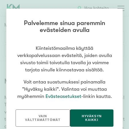
Hae kohteita
Palvelemme sinua paremmin
Myyntikohteet
HAE
evästeiden avulla
Huoneluku
Kiinteistömaailma käyttää
Lisää hakuehtoja
verkkopalvelussaan evästeitä, joiden avulla
1h
2h
3h
4h
5h+
sivusto toimii toivotulla tavalla ja voimme
tarjota sinulle kiinnostavaa sisältöä.
Myytävät asunnot
(
6357
)
Voit antaa suostumuksesi painamalla
Asuntotyyppi
"Hyväksy kaikki". Valintaa voi muuttaa
Kerros-/luhtitalo
myöhemmin
Evästeasetukset
-linkin kautta.
Meiltä löydät myytävät asunnot, oli tarpeesi mikä vain!
Rivitalo/paritalo
Tuhansien kohteiden ja satojen kiinteistönvälittäjien
Omakoti-/erillistalo
verkostomme auttaa sinua kenties elämäsi
VAIN
HYVÄKSYN
tärkeimmässä päätöksessä. Katso alta kaikki myytävät
Maa- tai metsätila
VÄLTTÄMÄTTÖMÄT
KAIKKI
asunnot. Hyödynnä myös kätevää hakutyökaluamme,