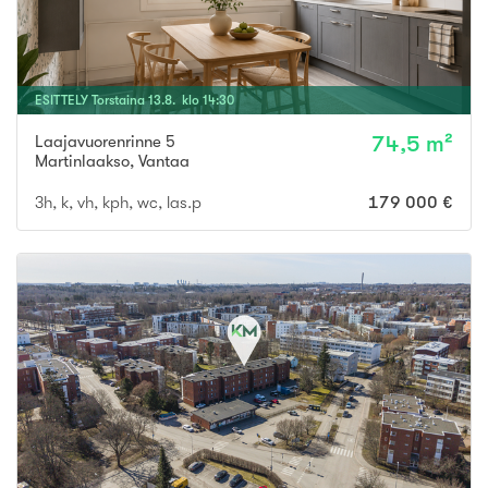
ESITTELY
Torstaina
13
.
8
. klo
14
:
30
Laajavuorenrinne 5
74,5 m²
Martinlaakso
,
Vantaa
3h, k, vh, kph, wc, las.p
179 000 €