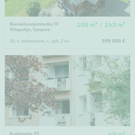
Niemelännokanmutka 19
100 m² / 143 m²
Viitapohja
,
Tampere
3h, k, takkahuone, s, kph, 2 erillis wc, khh, varastohuone, autotal
395 000 €
Koskelantie 25
49 m²