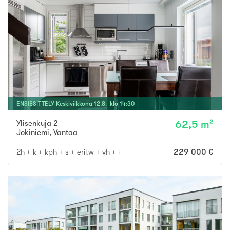
ENSIESITTELY
Keskiviikkona
12
.
8
. klo
14
:
30
Ylisenkuja 2
62,5 m²
Jokiniemi
,
Vantaa
2h + k + kph + s + eril.w + vh + kat.ter.
229 000 €