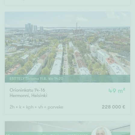
ESITTELY
Tiistaina
11
.
8
. klo
14
:
20
Orioninkatu 14-16
49 m²
Hermanni
,
Helsinki
2h + k + kph + vh + parveke
228 000 €