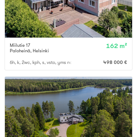
Miilutie 17
162 m²
Paloheinä
,
Helsinki
6h, k, 2wc, kph, s, vsto, yms noin 162 m2 + kellaritilat + ulkovaras
498 000 €