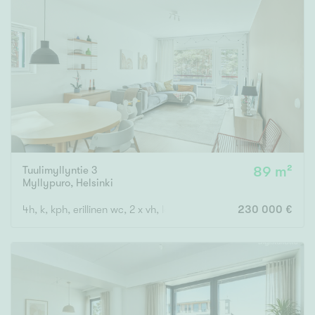
Tuulimyllyntie 3
89 m²
Myllypuro
,
Helsinki
4h, k, kph, erillinen wc, 2 x vh, lasitettu parveke
230 000 €