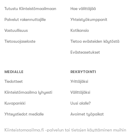
Tutustu Kiinteistömaailmaan
Hae välittäjää
Palvelut rakennuttajille
Yhteistyökumppanit
Vastuullisuus
Kotikansio
Tietosuojaseloste
Tietoa evästeiden käytöstä
Evästeasetukset
MEDIALLE
REKRYTOINTI
Tiedotteet
Yrittäjäksi
Kiinteistömaailma lyhyesti
Välittäjäksi
Kuvapankki
Uusi alalle?
Yhteystiedot medialle
Avoimet työpaikat
Kiinteistomaailma.fi -palvelun tai tietojen käyttäminen muihin