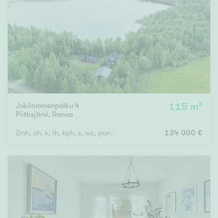
Tyydyttävä
Välttävä
Ominaisuudet
Hissi
Järvi- tai merinäköala
Maalämpö
Jokilammenpolku 4
115 m²
Oma ranta
Piittisjärvi
,
Ranua
Oma sauna
2mh, oh, k, th, kph, s, wc, parvi
134 000 €
Parveke
Senioriasunto