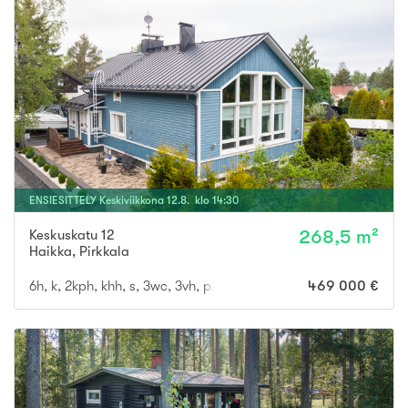
ENSIESITTELY
Keskiviikkona
12
.
8
. klo
14
:
30
Keskuskatu 12
268,5 m²
Haikka
,
Pirkkala
6h, k, 2kph, khh, s, 3wc, 3vh, p, terassi, läm.var, ak
469 000 €