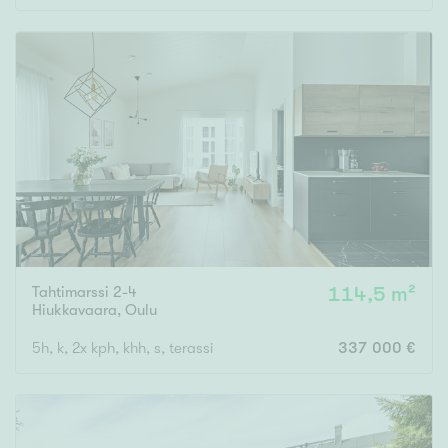
Tahtimarssi 2-4
114,5 m²
Hiukkavaara
,
Oulu
5h, k, 2x kph, khh, s, terassi
337 000 €