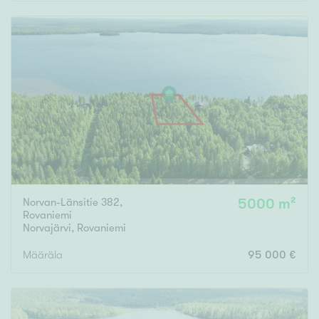
Rakennusvuosi
Uudiskohteet
Vain uudiskohteet
Ei uudiskohteita
Norvan-Länsitie 382,
5000 m²
Arvokohteet
Rovaniemi
Norvajärvi
,
Rovaniemi
Vain arvokohteet
Ei arvokohteita
Määräla
95 000 €
Kunto
Hyvä