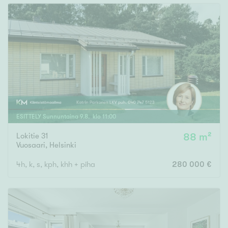
ESITTELY
Sunnuntaina
9
.
8
. klo
11
:
00
Lokitie 31
88 m²
Vuosaari
,
Helsinki
4h, k, s, kph, khh + piha
280 000 €