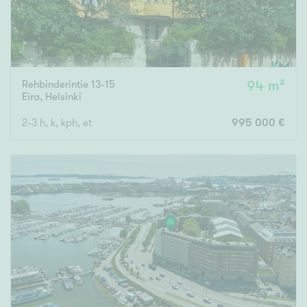
Rehbinderintie 13-15
94 m²
Eira
,
Helsinki
2-3 h, k, kph, et
995 000 €