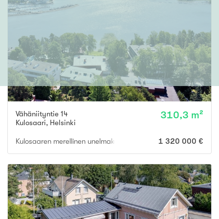
Vähäniityntie 14
310,3 m²
Kulosaari
,
Helsinki
Kulosaaren merellinen unelmakoti | Oma uima-allas | Hissi | Autota
1 320 000 €