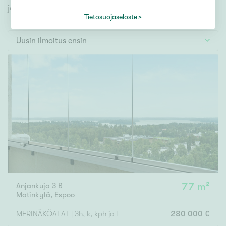
Tontti
jonka avulla löydät omien toiveidesi mukaisen kodin.
Vapaa-ajan asunto
Tietosuojaseloste
Toimitila
Uusin ilmoitus ensin
Autotalli
Muut
Hinta
000
000 €
Pinta-ala
Anjankuja 3 B
77 m²
Asuinpinta-ala
Kokonaispinta-ala
Matinkylä
,
Espoo
m²
MERINÄKÖALAT | 3h, k, kph ja las. parveke
280 000 €