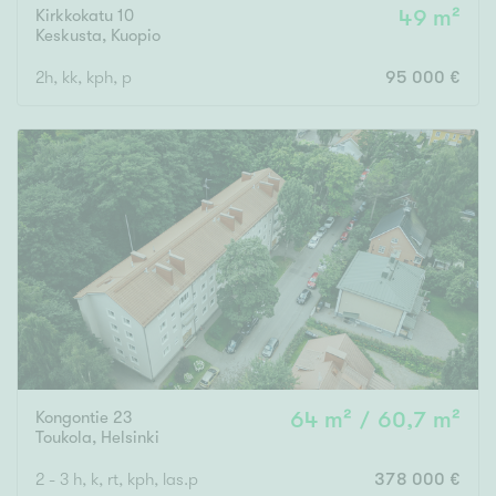
Kirkkokatu 10
49 m²
Keskusta
,
Kuopio
2h, kk, kph, p
95 000 €
Kongontie 23
64 m² / 60,7 m²
Toukola
,
Helsinki
2 - 3 h, k, rt, kph, las.p
378 000 €