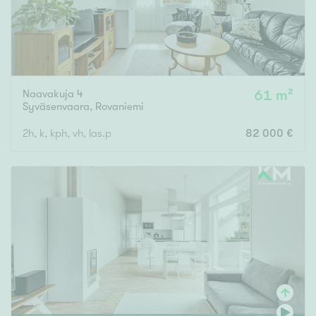
Naavakuja 4
61 m²
Syväsenvaara
,
Rovaniemi
2h, k, kph, vh, las.p
82 000 €