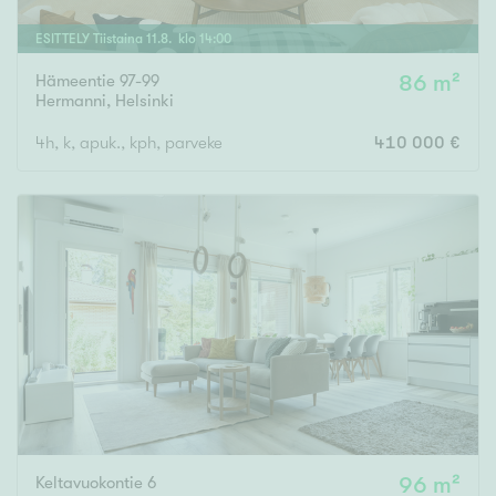
ESITTELY
Tiistaina
11
.
8
. klo
14
:
00
Hämeentie 97-99
86 m²
Hermanni
,
Helsinki
4h, k, apuk., kph, parveke
410 000 €
Keltavuokontie 6
96 m²