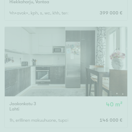
Hiekkaharju
,
Vantaa
4h+avok+, kph, s, wc, khh, terassi, var
399 000 €
Jaakonkatu 3
40 m²
Lahti
1h, erillinen makuuhuone, tupakeittiö, s, p
146 000 €