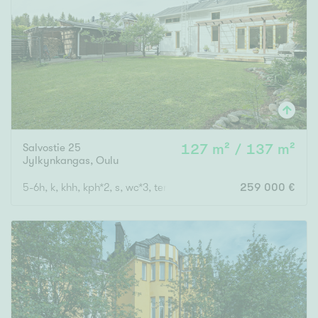
Salvostie 25
127 m² / 137 m²
Jylkynkangas
,
Oulu
5-6h, k, khh, kph*2, s, wc*3, terassi, parveke, ak
259 000 €