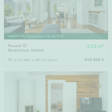
ENSIESITTELY
Sunnuntaina
9
.
8
. klo
14
:
00
Perustie 12
133 m²
Munkkiniemi
,
Helsinki
5h, k, 2 x kph, s, kht, 2 x parveke
915 000 €