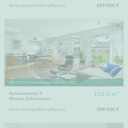
3h+k+pesuh+s+khh+erill.wc+vh+var.
229 000 €
ENSIESITTELY
Keskiviikkona
12
.
8
. klo
14
:
00
Ratsumiehentie 5
101,5 m²
Masala
,
Kirkkonummi
4h+k+rt+s+kph/khh+erill.wc+vh+et+ tk
358 000 €