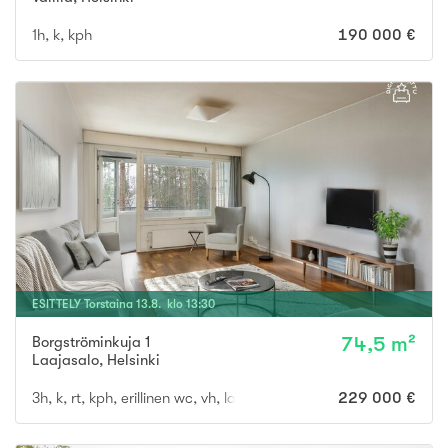
1h, k, kph
190 000 €
ESITTELY
Torstaina
13
.
8
. klo
13
:
30
Borgströminkuja 1
74,5 m²
Laajasalo
,
Helsinki
3h, k, rt, kph, erillinen wc, vh, lasitettu parveke
229 000 €