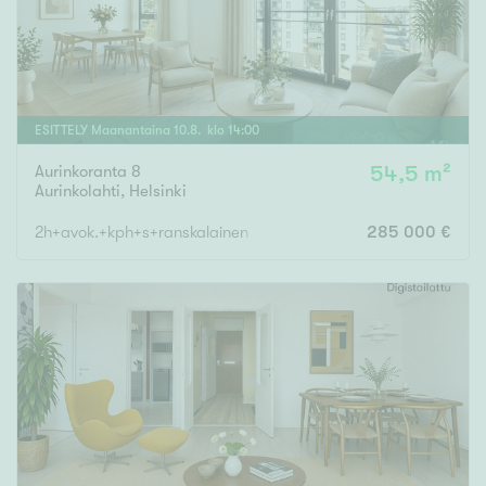
ESITTELY
Maanantaina
10
.
8
. klo
14
:
00
Aurinkoranta 8
54,5 m²
Aurinkolahti
,
Helsinki
2h+avok.+kph+s+ranskalainen parv.
285 000 €