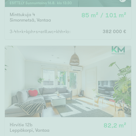
ESITTELY
Sunnuntaina
16
.
8
. klo
13
:
30
Minttukuja 4
85 m² / 101 m²
Simonmetsä
,
Vantaa
3-4h+k+kph+s+erill.wc+khh+lasitettu terassi+autokatos
382 000 €
Hirvitie 12b
82,2 m²
Leppäkorpi
,
Vantaa