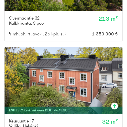
Sivermaantie 32
213 m²
Kalkkiranta
,
Sipoo
4 mh, oh, rt, avok., 2 x kph, s, khh, 3 x wc, terassi
1 350 000 €
ESITTELY
Keskiviikkona
12
.
8
. klo
13
:
30
Keuruuntie 17
32 m²
Vallila
,
Helsinki