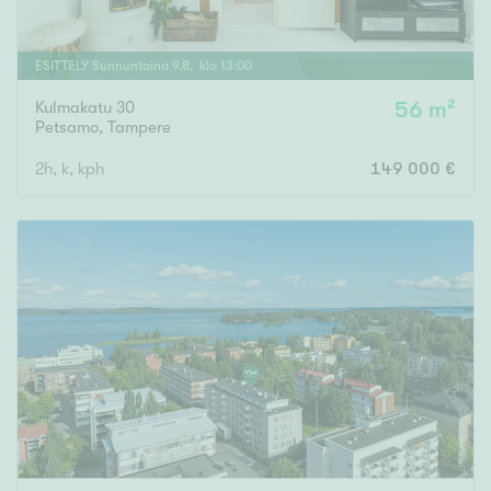
ESITTELY
Sunnuntaina
9
.
8
. klo
13
:
00
Kulmakatu 30
56 m²
Petsamo
,
Tampere
2h, k, kph
149 000 €