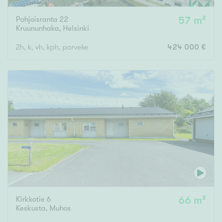
Pohjoisranta 22
57 m²
Kruununhaka
,
Helsinki
2h, k, vh, kph, parveke
424 000 €
Kirkkotie 6
66 m²
Keskusta
,
Muhos