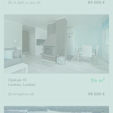
2h, k, kph, s, wc, vh
89 000 €
Ojakuja 10
54 m²
Laukaa
,
Laukaa
2h+k+kph+s+ak
98 000 €