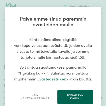
Hae kohteita
Palvelemme sinua paremmin
Myyntikohteet
HAE
evästeiden avulla
Huoneluku
Kiinteistömaailma käyttää
Lisää hakuehtoja
verkkopalvelussaan evästeitä, joiden avulla
1h
2h
3h
4h
5h+
sivusto toimii toivotulla tavalla ja voimme
tarjota sinulle kiinnostavaa sisältöä.
Myytävät asunnot
(
6360
)
Voit antaa suostumuksesi painamalla
Asuntotyyppi
"Hyväksy kaikki". Valintaa voi muuttaa
Kerros-/luhtitalo
myöhemmin
Evästeasetukset
-linkin kautta.
Meiltä löydät myytävät asunnot, oli tarpeesi mikä vain!
Rivitalo/paritalo
Tuhansien kohteiden ja satojen kiinteistönvälittäjien
Omakoti-/erillistalo
verkostomme auttaa sinua kenties elämäsi
VAIN
HYVÄKSYN
tärkeimmässä päätöksessä. Katso alta kaikki myytävät
Maa- tai metsätila
VÄLTTÄMÄTTÖMÄT
KAIKKI
asunnot. Hyödynnä myös kätevää hakutyökaluamme,