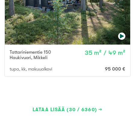
Tattariniementie 150
35 m² / 49 m²
Haukivuori
,
Mikkeli
tupa, kk, makuualkovi
95 000 €
LATAA LISÄÄ (30 / 6360)