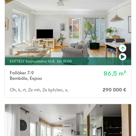
ESITTELY
Sunnuntaina
16
.
8
. klo
15
:
00
Fallåker 7-9
86,5 m²
Bemböle
,
Espoo
Oh, k, rt, 2x mh, 2x kph/wc, s, vh, aula, parv., piha-alue, ulkovar
290 000 €