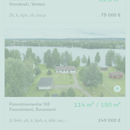
Havukoski
,
Vantaa
2h, k, kph, vh, las.p
75 000 €
Paavalniementie 168
114 m² / 150 m²
Paavalniemi
,
Rovaniemi
2-3mh, oh, k, kph, s, khh, wc, vh
149 000 €