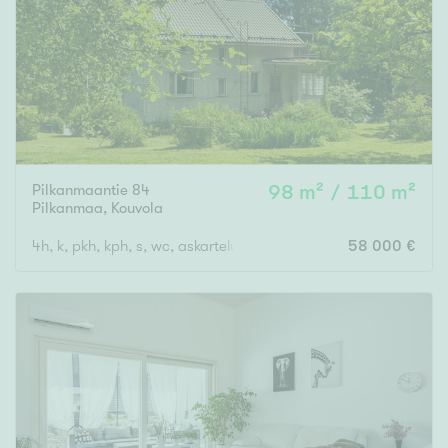
Pilkanmaantie 84
98 m² / 110 m²
Pilkanmaa
,
Kouvola
4h, k, pkh, kph, s, wc, askarteluhuone
58 000 €