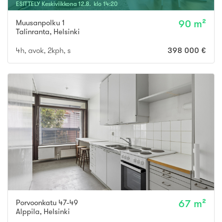
ESITTELY
Keskiviikkona
12
.
8
. klo
14
:
20
Muusanpolku 1
90 m²
Talinranta
,
Helsinki
4h, avok, 2kph, s
398 000 €
Porvoonkatu 47-49
67 m²
Alppila
,
Helsinki