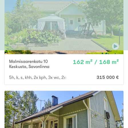
Malmisaarenkatu 10
162 m² / 168 m²
Keskusta
,
Savonlinna
5h, k, s, khh, 2x kph, 3x wc, 2xvar, kuntosali, askarteluhuone, tek
315 000 €