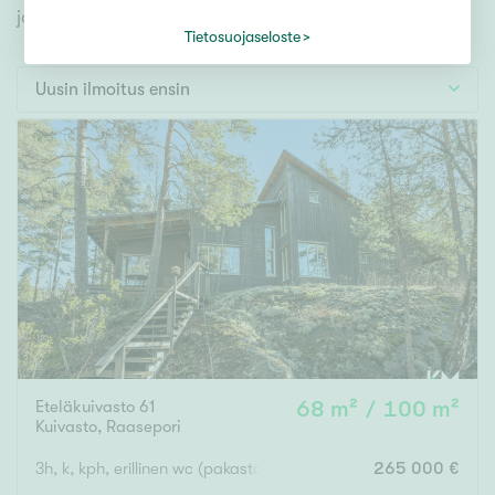
Tontti
jonka avulla löydät omien toiveidesi mukaisen kodin.
Vapaa-ajan asunto
Tietosuojaseloste
Toimitila
Uusin ilmoitus ensin
Autotalli
Muut
Hinta
000
000 €
Pinta-ala
Eteläkuivasto 61
68 m² / 100 m²
Asuinpinta-ala
Kokonaispinta-ala
Kuivasto
,
Raasepori
m²
3h, k, kph, erillinen wc (pakastava wc) + käyttöullakko
265 000 €