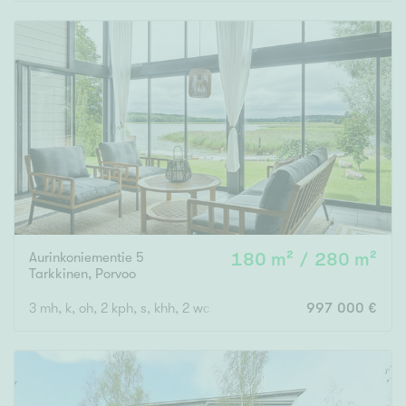
Rakennusvuosi
Uudiskohteet
Vain uudiskohteet
Ei uudiskohteita
Aurinkoniementie 5
180 m² / 280 m²
Arvokohteet
Tarkkinen
,
Porvoo
Vain arvokohteet
Ei arvokohteita
3 mh, k, oh, 2 kph, s, khh, 2 wc, saunatupa, et, at, kellari, lasite
997 000 €
Kunto
Hyvä