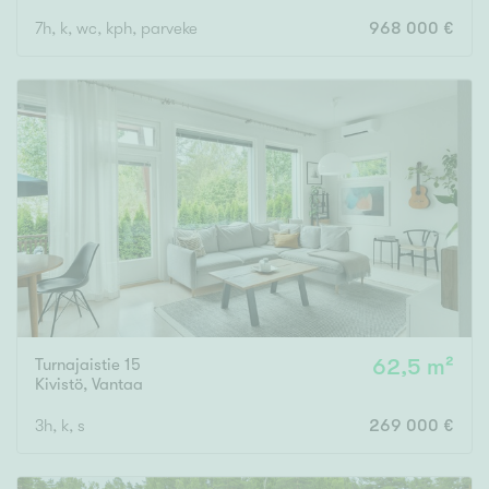
7h, k, wc, kph, parveke
968 000 €
Turnajaistie 15
62,5 m²
Kivistö
,
Vantaa
3h, k, s
269 000 €