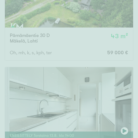
Pärnämäentie 30 D
43 m²
Mäkelä
,
Lahti
Oh, mh, k, s, kph, ter
59 000 €
ENSIESITTELY
Torstaina
13
.
8
. klo
14
:
00