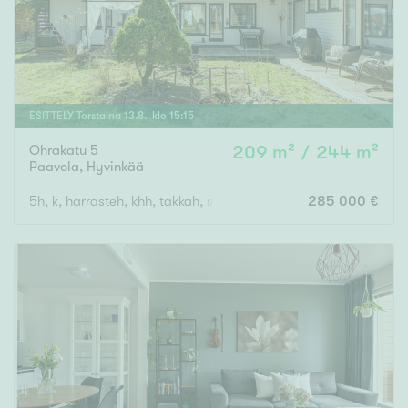
ESITTELY
Torstaina
13
.
8
. klo
15
:
15
Ohrakatu 5
209 m² / 244 m²
Paavola
,
Hyvinkää
5h, k, harrasteh, khh, takkah, s, uima-allas, 3xwc
285 000 €