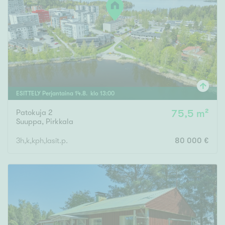
ESITTELY
Perjantaina
14
.
8
. klo
13
:
00
Patokuja 2
75,5 m²
Suuppa
,
Pirkkala
3h,k,kph,lasit.p.
80 000 €