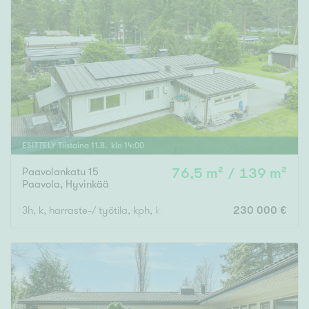
ESITTELY
Tiistaina
11
.
8
. klo
14
:
00
Paavolankatu 15
76,5 m² / 139 m²
Paavola
,
Hyvinkää
3h, k, harraste-/ työtila, kph, khh, s, wc, vh, eteinen, varasto, a
230 000 €