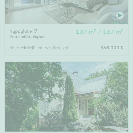
Nyppylätie 17
137 m² / 167 m²
Perusmäki
,
Espoo
5h, avokeittiö, erill.wc, khh, kph, s, tekn.tila, autokatos, varasto
568 000 €