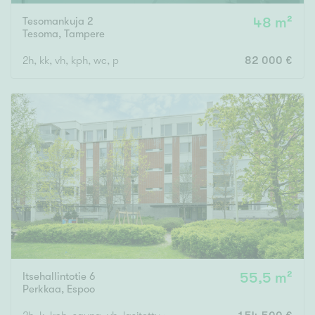
Tesomankuja 2
48 m²
Tesoma
,
Tampere
2h, kk, vh, kph, wc, p
82 000 €
Itsehallintotie 6
55,5 m²
Perkkaa
,
Espoo