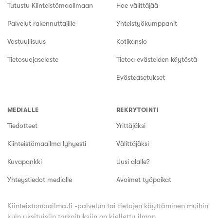
Tutustu Kiinteistömaailmaan
Hae välittäjää
Palvelut rakennuttajille
Yhteistyökumppanit
Vastuullisuus
Kotikansio
Tietosuojaseloste
Tietoa evästeiden käytöstä
Evästeasetukset
MEDIALLE
REKRYTOINTI
Tiedotteet
Yrittäjäksi
Kiinteistömaailma lyhyesti
Välittäjäksi
Kuvapankki
Uusi alalle?
Yhteystiedot medialle
Avoimet työpaikat
Kiinteistomaailma.fi -palvelun tai tietojen käyttäminen muihin
kuin yksityisiin tarkoituksiin on kielletty ilman