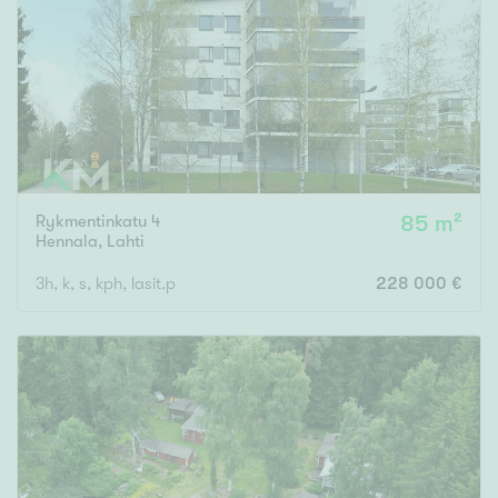
Tyydyttävä
Välttävä
Ominaisuudet
Hissi
Järvi- tai merinäköala
Maalämpö
Rykmentinkatu 4
85 m²
Hennala
,
Lahti
Oma ranta
3h, k, s, kph, lasit.p
228 000 €
Oma sauna
Parveke
Senioriasunto