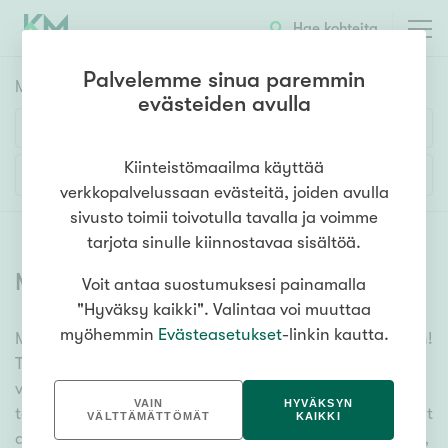
Hae kohteita
Palvelemme sinua paremmin
Myyntikohteet
HAE
evästeiden avulla
Huoneluku
Kiinteistömaailma käyttää
Lisää hakuehtoja
verkkopalvelussaan evästeitä, joiden avulla
1h
2h
3h
4h
5h+
sivusto toimii toivotulla tavalla ja voimme
tarjota sinulle kiinnostavaa sisältöä.
Myytävät asunnot
(
6324
)
Voit antaa suostumuksesi painamalla
Asuntotyyppi
"Hyväksy kaikki". Valintaa voi muuttaa
Kerros-/luhtitalo
myöhemmin
Evästeasetukset
-linkin kautta.
Meiltä löydät myytävät asunnot, oli tarpeesi mikä vain!
Rivitalo/paritalo
Tuhansien kohteiden ja satojen kiinteistönvälittäjien
Omakoti-/erillistalo
verkostomme auttaa sinua kenties elämäsi
VAIN
HYVÄKSYN
tärkeimmässä päätöksessä. Katso alta kaikki myytävät
Maa- tai metsätila
VÄLTTÄMÄTTÖMÄT
KAIKKI
asunnot. Hyödynnä myös kätevää hakutyökaluamme,