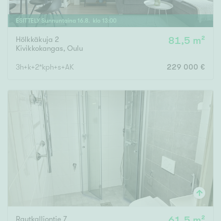
ESITTELY
Sunnuntaina
16
.
8
. klo
13
:
00
Hölkkäkuja 2
81,5 m²
Kivikkokangas
,
Oulu
3h+k+2*kph+s+AK
229 000 €
Rautkalliontie 7
61,5 m²