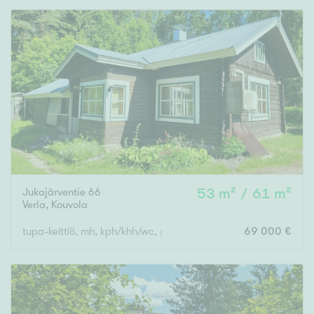
Jukajärventie 66
53 m² / 61 m²
Verla
,
Kouvola
tupa-keittiö, mh, kph/khh/wc, parvi, katettu kuisti
69 000 €