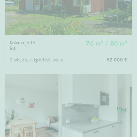
Koivukuja 15
76 m² / 80 m²
Iitti
3 mh, oh, k, kph/khh, wc, s
52 000 €