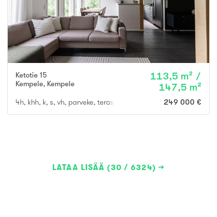
Ketotie 15
113,5 m² /
Kempele
,
Kempele
147,5 m²
4h, khh, k, s, vh, parveke, terassi
249 000 €
LATAA LISÄÄ (30 / 6324)