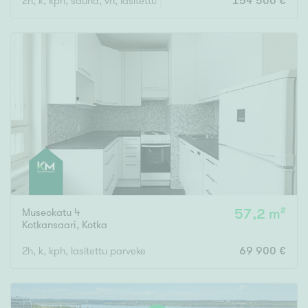
2h, k, kph, sauna, vh, lasitettu parveke
154 500 €
Museokatu 4
57,2 m²
Kotkansaari
,
Kotka
2h, k, kph, lasitettu parveke
69 900 €