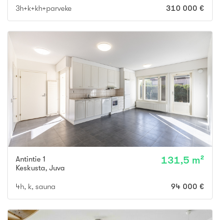
3h+k+kh+parveke
310 000 €
Antintie 1
131,5 m²
Keskusta
,
Juva
4h, k, sauna
94 000 €