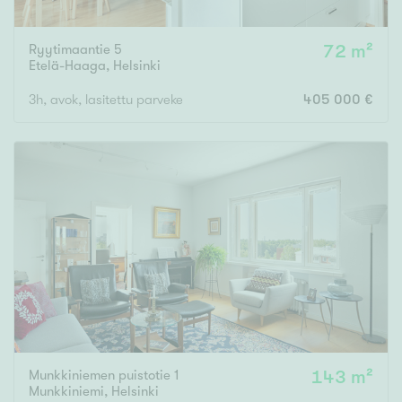
Ryytimaantie 5
72 m²
Etelä-Haaga
,
Helsinki
3h, avok, lasitettu parveke
405 000 €
Munkkiniemen puistotie 1
143 m²
Munkkiniemi
,
Helsinki