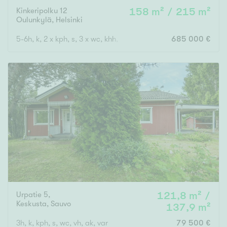
Kinkeripolku 12
158 m² / 215 m²
Oulunkylä
,
Helsinki
5-6h, k, 2 x kph, s, 3 x wc, khh, p, terassi, var, vh.
685 000 €
Urpatie 5,
121,8 m² /
Keskusta
,
Sauvo
137,9 m²
3h, k, kph, s, wc, vh, ak, var
79 500 €