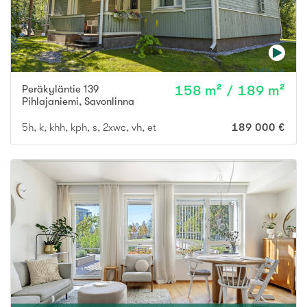
Peräkyläntie 139
158 m² / 189 m²
Pihlajaniemi
,
Savonlinna
5h, k, khh, kph, s, 2xwc, vh, et
189 000 €