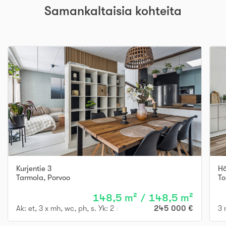
Samankaltaisia kohteita
Kurjentie 3
Hö
Tarmola
,
Porvoo
To
148,5 m² / 148,5 m²
Ak: et, 3 x mh, wc, ph, s. Yk: 2 x mh, oh, rt, k, kph, parv.
245 000 €
3 