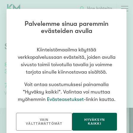
OTA YHTEYTTÄ
ESITTELY
KOHTEEN TIEDOT
Hae kohteita
Palvelemme sinua paremmin
evästeiden avulla
Siitosentie 2
,
Summa
,
Hamina
Kiinteistömaailma käyttää
verkkopalvelussaan evästeitä, joiden avulla
80,5
m²
/
80,5
m²
sivusto toimii toivotulla tavalla ja voimme
3h, k, kph, s, wc, autokatos ja varasto
tarjota sinulle kiinnostavaa sisältöä.
75 000,00 €
Voit antaa suostumuksesi painamalla
75 000,00 €
"Hyväksy kaikki". Valintaa voi muuttaa
Velaton hinta
Myyntihinta
myöhemmin
Evästeasetukset
-linkin kautta.
VAIN
HYVÄKSYN
VÄLTTÄMÄTTÖMÄT
KAIKKI