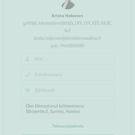
Krista Hakonen
yrittäjä, kiinteistönvälittäjä
, LKV, LVV, KED, KiLAT,
VuT
krista.hakonen@kiinteistomaailma.fi
puh.
0440355589
Tietosuojaseloste