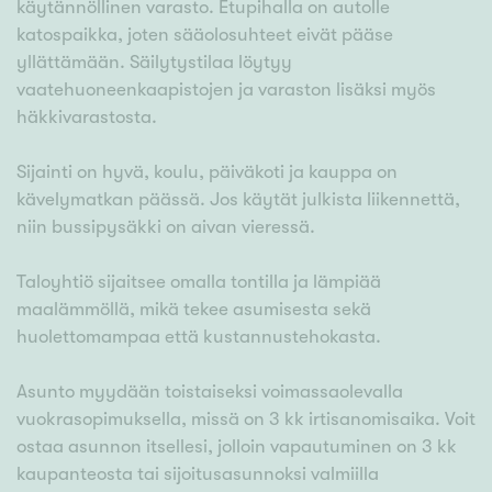
käytännöllinen varasto. Etupihalla on autolle
katospaikka, joten sääolosuhteet eivät pääse
yllättämään. Säilytystilaa löytyy
vaatehuoneenkaapistojen ja varaston lisäksi myös
häkkivarastosta.
Sijainti on hyvä, koulu, päiväkoti ja kauppa on
kävelymatkan päässä. Jos käytät julkista liikennettä,
niin bussipysäkki on aivan vieressä.
Taloyhtiö sijaitsee omalla tontilla ja lämpiää
maalämmöllä, mikä tekee asumisesta sekä
huolettomampaa että kustannustehokasta.
Asunto myydään toistaiseksi voimassaolevalla
vuokrasopimuksella, missä on 3 kk irtisanomisaika. Voit
ostaa asunnon itsellesi, jolloin vapautuminen on 3 kk
kaupanteosta tai sijoitusasunnoksi valmiilla