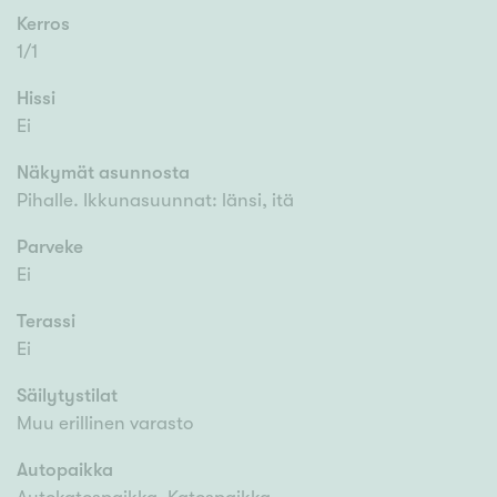
Kerros
1/1
Hissi
Ei
Näkymät asunnosta
Pihalle. Ikkunasuunnat: länsi, itä
Parveke
Ei
Terassi
Ei
Säilytystilat
Muu erillinen varasto
Autopaikka