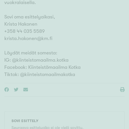
vuokralaisella.
Sovi oma esittelyaikasi,
Krista Hakonen
+358 44 035 5589
krista.hakonen@km.fi
Löydät meidät somesta:
IG: @kiinteistomaailma.kotka
Facebook: Kiinteistömaailma Kotka
Tiktok: @kiinteistomaailmakotka
SOVI ESITTELY
Seuraava esittelyaika ei ole vielä sovittu.