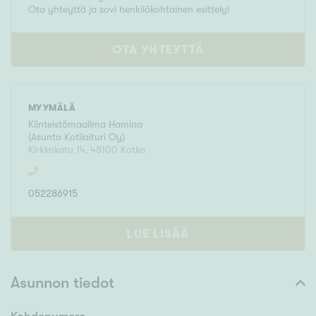
Ota yhteyttä ja sovi henkilökohtainen esittely!
OTA YHTEYTTÄ
MYYMÄLÄ
Kiinteistömaailma
Hamina
(
Asunto Kotilaituri Oy
)
Kirkkokatu 14
,
48100
Kotka
052286915
LUE LISÄÄ
Asunnon tiedot