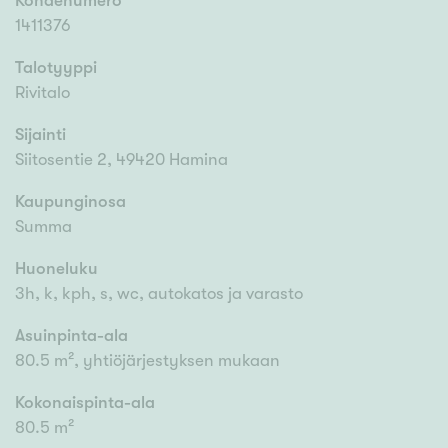
Kohdenumero
1411376
Talotyyppi
Rivitalo
Sijainti
Siitosentie 2, 49420 Hamina
Kaupunginosa
Summa
Huoneluku
3h, k, kph, s, wc, autokatos ja varasto
Asuinpinta-ala
80.5 m², yhtiöjärjestyksen mukaan
Kokonaispinta-ala
80.5 m²