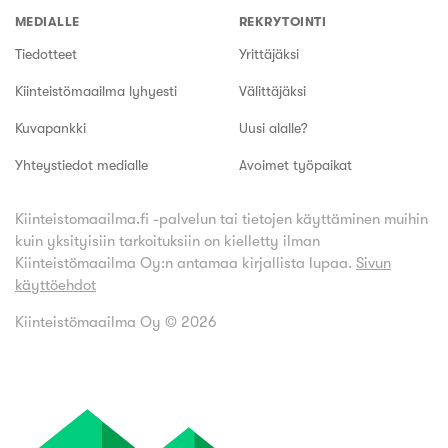
MEDIALLE
REKRYTOINTI
Tiedotteet
Yrittäjäksi
Kiinteistömaailma lyhyesti
Välittäjäksi
Kuvapankki
Uusi alalle?
Yhteystiedot medialle
Avoimet työpaikat
Kiinteistomaailma.fi -palvelun tai tietojen käyttäminen muihin
kuin yksityisiin tarkoituksiin on kielletty ilman
Kiinteistömaailma Oy:n antamaa kirjallista lupaa.
Sivun
käyttöehdot
Kiinteistömaailma Oy ©
2026