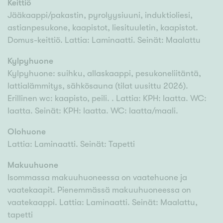
Keittiö
Jääkaappi/pakastin, pyrolyysiuuni, induktioliesi,
astianpesukone, kaapistot, liesituuletin, kaapistot.
Domus-keittiö. Lattia: Laminaatti. Seinät: Maalattu
Kylpyhuone
Kylpyhuone: suihku, allaskaappi, pesukoneliitäntä,
lattialämmitys, sähkösauna (tilat uusittu 2026).
Erillinen wc: kaapisto, peili. . Lattia: KPH: laatta. WC:
laatta. Seinät: KPH: laatta. WC: laatta/maali.
Olohuone
Lattia: Laminaatti. Seinät: Tapetti
Makuuhuone
Isommassa makuuhuoneessa on vaatehuone ja
vaatekaapit. Pienemmässä makuuhuoneessa on
vaatekaappi. Lattia: Laminaatti. Seinät: Maalattu,
tapetti