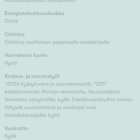
Autokatospaikka, Katospaikka
Energiatehokkuusluokka
D
2018
Omistus
Omistus osoitetaan paperisella osakekirjalla
Huoneiston kunto
Hyvä
Korjaus- ja muutostyöt
*2026 kylpyhuone ja saunaremontti. *2017
keittiöremontti. Pintoja remontoitu. Muutostöistä
ilmoitettu taloyhtiölle: kyllä. Edellämainittuihin toimiin
liittyvät suunnitelmat ja asiakirjat ovat
toimeksiantajalla: kyllä
Vuokrattu
Kyllä