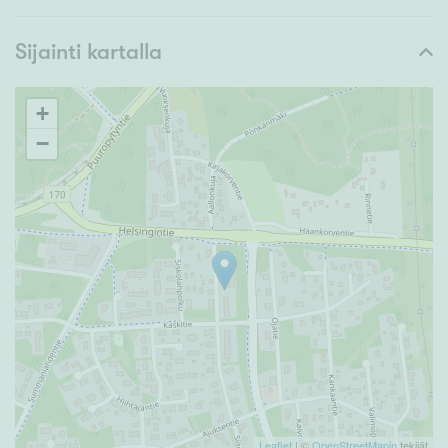
Sijainti kartalla
+
−
Leaflet
| ©
OpenStreetMapin
tekijät