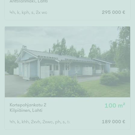
Anttilanmäki
,
Lahti
4h, k, kph, s, 2x wc
295 000 €
Kortepohjankatu 2
100 m²
Kilpiäinen
,
Lahti
4h, k, khh, 2xvh, 2xwc, ph, s, terassi, autokatos.
189 000 €