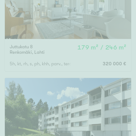
Juttukatu 8
179 m² / 246 m²
Renkomäki
,
Lahti
5h, kt, rh, s, ph, khh, parv., terassi, var, at
320 000 €