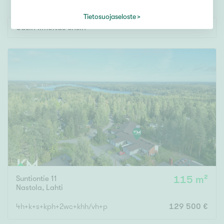
Tontti
Vapaa-ajan asunto
Tietosuojaseloste
Uusin ilmoitus ensin
Toimitila
Autotalli
Muut
Hinta
000
000 €
Pinta-ala
Suntiontie 11
115 m²
Asuinpinta-ala
Kokonaispinta-ala
Nastola
,
Lahti
4h+k+s+kph+2wc+khh/vh+p
129 500 €
m²