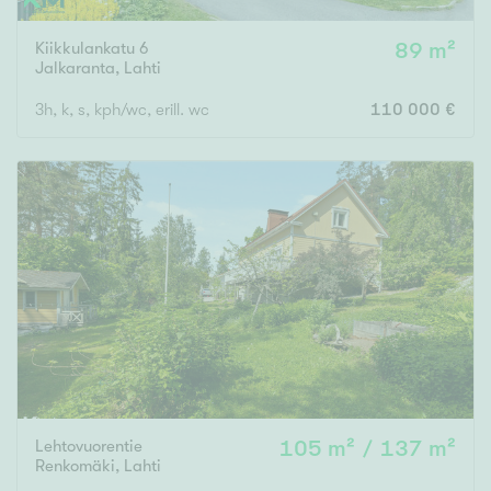
Kiikkulankatu 6
89 m²
Jalkaranta
,
Lahti
3h, k, s, kph/wc, erill. wc
110 000 €
Lehtovuorentie
105 m² / 137 m²
Renkomäki
,
Lahti