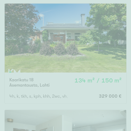
Rakennusvuosi
Uudiskohteet
Vain uudiskohteet
Ei uudiskohteita
Kaarikatu 18
134 m² / 150 m²
Asemantausta
,
Lahti
Arvokohteet
4h, k, tkh, s, kph, khh, 2wc, vh, var, at
329 000 €
Vain arvokohteet
Ei arvokohteita
Kunto
Hyvä