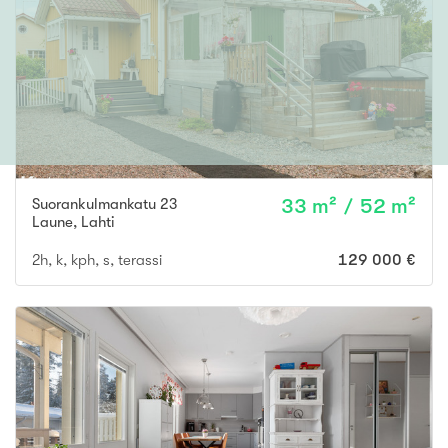
Suorankulmankatu 23
33 m² / 52 m²
Laune
,
Lahti
2h, k, kph, s, terassi
129 000 €