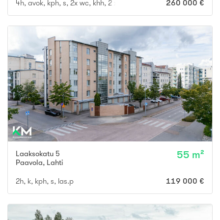
4h, avok, kph, s, 2x wc, khh, 2 x vh, terassi, ulkovarasto, autoka
260 000 €
Laaksokatu 5
55 m²
Paavola
,
Lahti
2h, k, kph, s, las.p
119 000 €