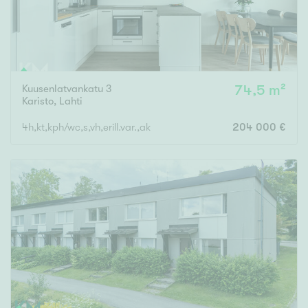
Kuusenlatvankatu 3
74,5 m²
Karisto
,
Lahti
4h,kt,kph/wc,s,vh,erill.var.,ak
204 000 €