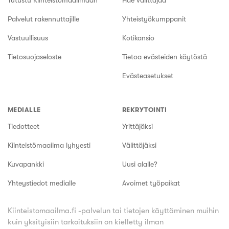
Tutustu Kiinteistömaailmaan
Hae välittäjää
Palvelut rakennuttajille
Yhteistyökumppanit
Vastuullisuus
Kotikansio
Tietosuojaseloste
Tietoa evästeiden käytöstä
Evästeasetukset
MEDIALLE
REKRYTOINTI
Tiedotteet
Yrittäjäksi
Kiinteistömaailma lyhyesti
Välittäjäksi
Kuvapankki
Uusi alalle?
Yhteystiedot medialle
Avoimet työpaikat
Kiinteistomaailma.fi -palvelun tai tietojen käyttäminen muihin
kuin yksityisiin tarkoituksiin on kielletty ilman