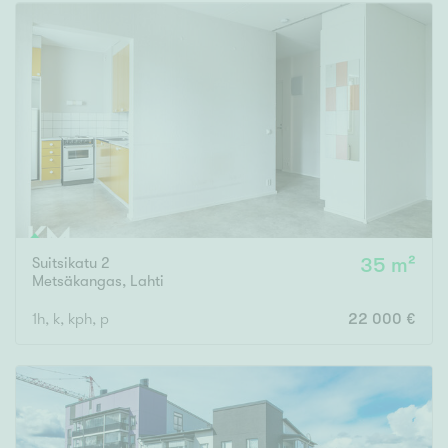
Suitsikatu 2
35 m²
Metsäkangas
,
Lahti
1h, k, kph, p
22 000 €