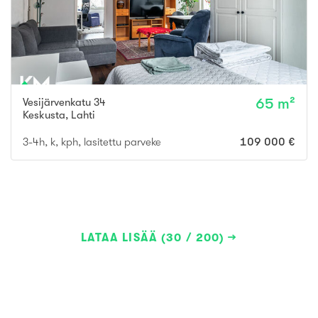
Vesijärvenkatu 34
65 m²
Keskusta
,
Lahti
3-4h, k, kph, lasitettu parveke
109 000 €
LATAA LISÄÄ (30 / 200)