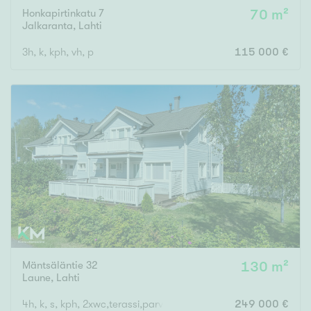
Honkapirtinkatu 7
70 m²
Jalkaranta
,
Lahti
3h, k, kph, vh, p
115 000 €
Mäntsäläntie 32
130 m²
Laune
,
Lahti
4h, k, s, kph, 2xwc,terassi,parveke
249 000 €