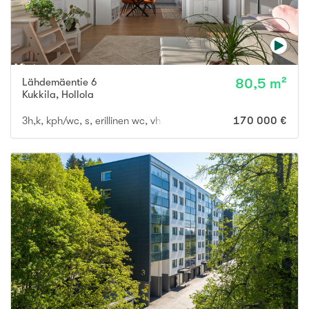
Lähdemäentie 6
80,5 m²
Kukkila
,
Hollola
3h,k, kph/wc, s, erillinen wc, vh,terassi
170 000 €