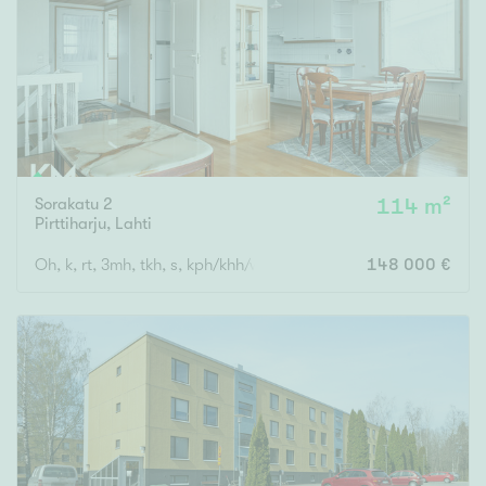
Tyydyttävä
Välttävä
Ominaisuudet
Hissi
Järvi- tai merinäköala
Sorakatu 2
114 m²
Maalämpö
Pirttiharju
,
Lahti
Oma ranta
Oh, k, rt, 3mh, tkh, s, kph/khh/wc, wc, vh, p
148 000 €
Oma sauna
Parveke
Senioriasunto