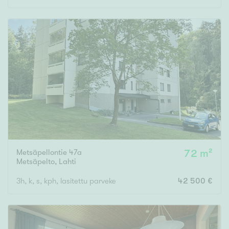
Metsäpellontie 47a
72 m²
Metsäpelto
,
Lahti
3h, k, s, kph, lasitettu parveke
42 500 €