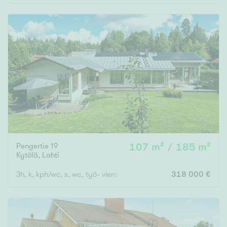
Pengertie 19
107 m² / 185 m²
Kytölä
,
Lahti
3h, k, kph/wc, s, wc, työ- vierashuone, harrastehuone ja autotal
318 000 €