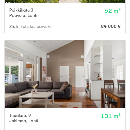
Poikkikatu 3
52 m²
Paavola
,
Lahti
2h, k, kph, las.parveke
84 000 €
Tupakatu 9
131 m²
Jokimaa
,
Lahti