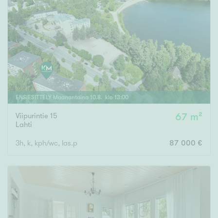
ENSIESITTELY
Maanantaina
10
.
8
. klo
13
:
00
Viipurintie 15
67 m²
Lahti
3h, k, kph/wc, las.p
87 000 €