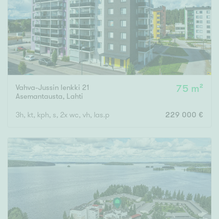
Vahva-Jussin lenkki 21
75 m²
Asemantausta
,
Lahti
3h, kt, kph, s, 2x wc, vh, las.p
229 000 €