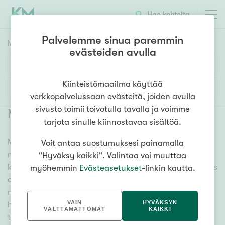
Hae kohteita
Palvelemme sinua paremmin
Myyntikohteet
HAE
evästeiden avulla
Huoneluku
Kiinteistömaailma käyttää
Lisää hakuehtoja
verkkopalvelussaan evästeitä, joiden avulla
1h
2h
3h
4h
5h+
sivusto toimii toivotulla tavalla ja voimme
Myytävät asunnot Lahti
(
200
)
tarjota sinulle kiinnostavaa sisältöä.
Meiltä löydät myytävät asunnot Lahti, oli tarpeesi
Voit antaa suostumuksesi painamalla
Asuntotyyppi
mikä vain! Tuhansien kohteiden ja satojen
"Hyväksy kaikki". Valintaa voi muuttaa
Kerros-/luhtitalo
kiinteistönvälittäjien verkostomme auttaa sinua kenties
myöhemmin
Evästeasetukset
-linkin kautta.
Rivitalo/paritalo
elämäsi tärkeimmässä päätöksessä. Katso alta kaikki
myytävät asunnot Lahti. Hyödynnä myös kätevää
Omakoti-/erillistalo
VAIN
HYVÄKSYN
hakutyökaluamme, jonka avulla löydät omien
Maa- tai metsätila
VÄLTTÄMÄTTÖMÄT
KAIKKI
toiveidesi mukaisen kodin.