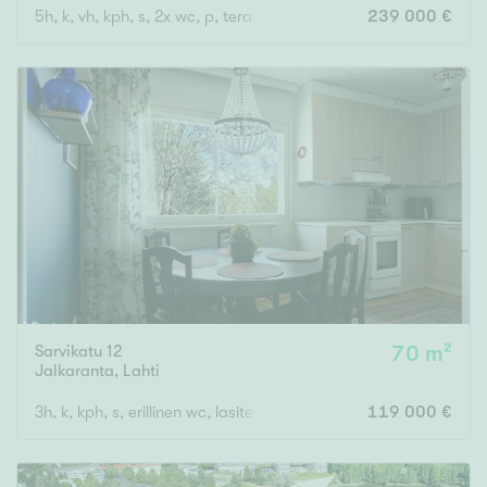
5h, k, vh, kph, s, 2x wc, p, terassi, var, ak,
239 000 €
Sarvikatu 12
70 m²
Jalkaranta
,
Lahti
3h, k, kph, s, erillinen wc, lasitettu parveke
119 000 €