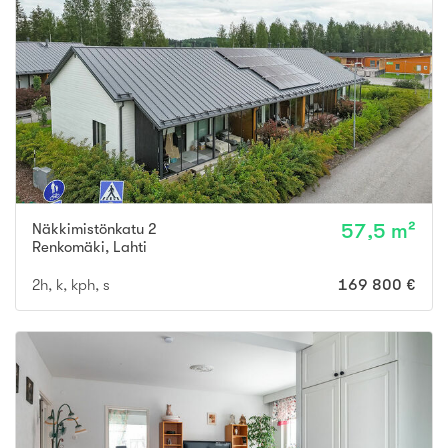
Näkkimistönkatu 2
57,5 m²
Renkomäki
,
Lahti
2h, k, kph, s
169 800 €