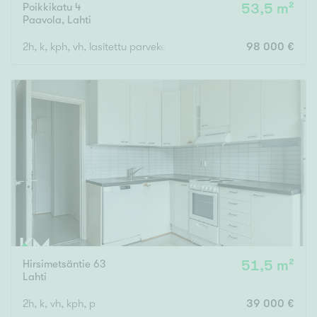
Poikkikatu 4
53,5 m²
Paavola
,
Lahti
2h, k, kph, vh, lasitettu parveke
98 000 €
Hirsimetsäntie 63
51,5 m²
Lahti
2h, k, vh, kph, p
39 000 €