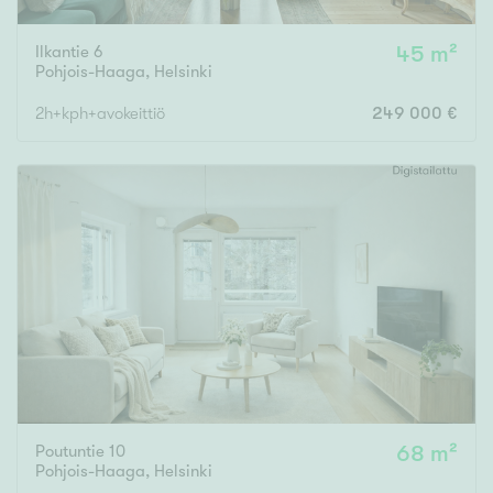
Ilkantie 6
45 m²
Pohjois-Haaga
,
Helsinki
2h+kph+avokeittiö
249 000 €
Poutuntie 10
68 m²
Pohjois-Haaga
,
Helsinki