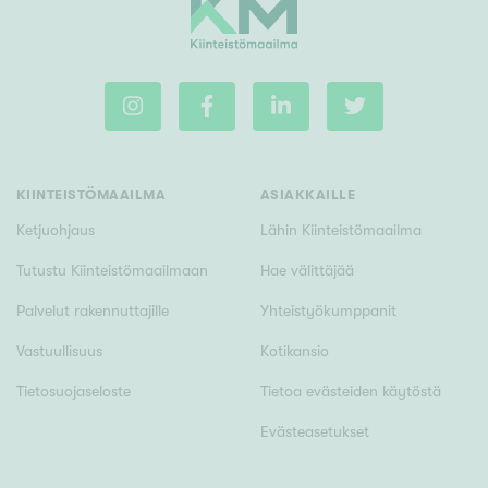
KIINTEISTÖMAAILMA
ASIAKKAILLE
Ketjuohjaus
Lähin Kiinteistömaailma
Tutustu Kiinteistömaailmaan
Hae välittäjää
Palvelut rakennuttajille
Yhteistyökumppanit
Vastuullisuus
Kotikansio
Tietosuojaseloste
Tietoa evästeiden käytöstä
Evästeasetukset