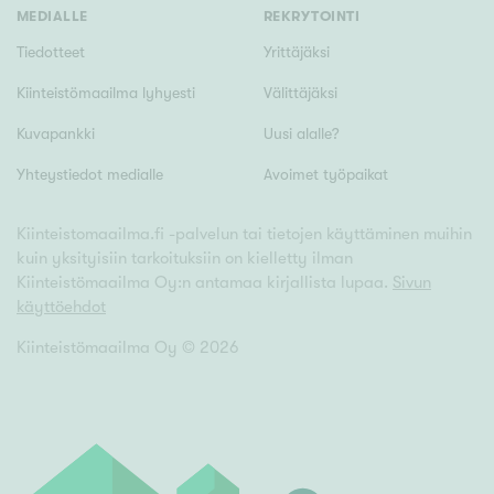
MEDIALLE
REKRYTOINTI
Tiedotteet
Yrittäjäksi
Kiinteistömaailma lyhyesti
Välittäjäksi
Kuvapankki
Uusi alalle?
Yhteystiedot medialle
Avoimet työpaikat
Kiinteistomaailma.fi -palvelun tai tietojen käyttäminen muihin
kuin yksityisiin tarkoituksiin on kielletty ilman
Kiinteistömaailma Oy:n antamaa kirjallista lupaa.
Sivun
käyttöehdot
Kiinteistömaailma Oy ©
2026