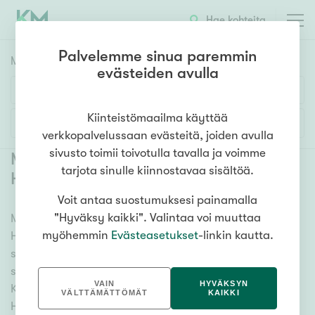
Hae kohteita
Palvelemme sinua paremmin
Myyntikohteet
HAE
evästeiden avulla
Huoneluku
Kiinteistömaailma käyttää
Lisää hakuehtoja
verkkopalvelussaan evästeitä, joiden avulla
1h
2h
3h
4h
5h+
sivusto toimii toivotulla tavalla ja voimme
Myytävät asunnot Helsinki Pohjois-
tarjota sinulle kiinnostavaa sisältöä.
Haaga
(
10
)
Voit antaa suostumuksesi painamalla
Asuntotyyppi
"Hyväksy kaikki". Valintaa voi muuttaa
Meiltä löydät myytävät asunnot Helsinki Pohjois-
Kerros-/luhtitalo
myöhemmin
Evästeasetukset
-linkin kautta.
Haaga, oli tarpeesi mikä vain! Tuhansien kohteiden ja
Rivitalo/paritalo
satojen kiinteistönvälittäjien verkostomme auttaa
Omakoti-/erillistalo
sinua kenties elämäsi tärkeimmässä päätöksessä.
VAIN
HYVÄKSYN
Katso alta kaikki myytävät asunnot Helsinki Pohjois-
Maa- tai metsätila
VÄLTTÄMÄTTÖMÄT
KAIKKI
Haaga. Hyödynnä myös kätevää hakutyökaluamme,