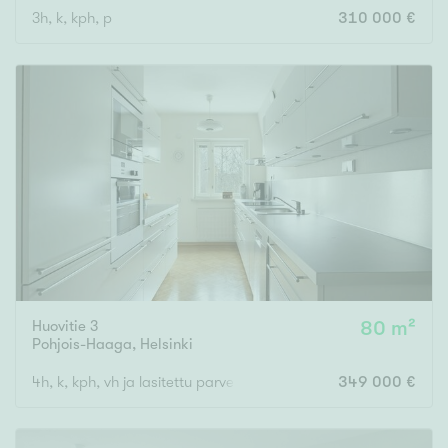
3h, k, kph, p
310 000 €
Huovitie 3
80 m²
Pohjois-Haaga
,
Helsinki
4h, k, kph, vh ja lasitettu parveke
349 000 €