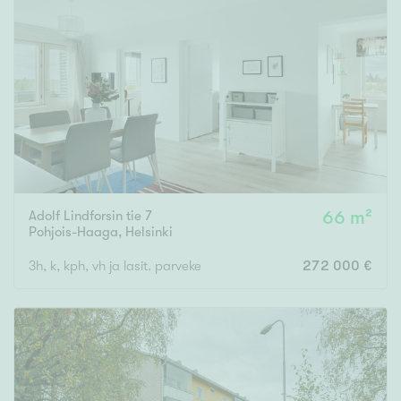
Adolf Lindforsin tie 7
66 m²
Pohjois-Haaga
,
Helsinki
3h, k, kph, vh ja lasit. parveke
272 000 €