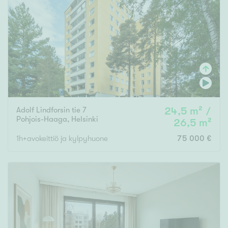
Tyydyttävä
Välttävä
Ominaisuudet
Hissi
Järvi- tai merinäköala
Maalämpö
Adolf Lindforsin tie 7
24,5 m² /
Oma ranta
Pohjois-Haaga
,
Helsinki
26,5 m²
Oma sauna
1h+avokeittiö ja kylpyhuone
75 000 €
Parveke
Senioriasunto