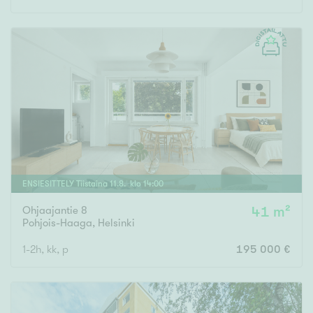
Rakennusvuosi
Uudiskohteet
Vain uudiskohteet
Ei uudiskohteita
ENSIESITTELY
Tiistaina
11
.
8
. klo
14
:
00
Arvokohteet
Ohjaajantie 8
41 m²
Pohjois-Haaga
,
Helsinki
Vain arvokohteet
Ei arvokohteita
1-2h, kk, p
195 000 €
Kunto
Hyvä