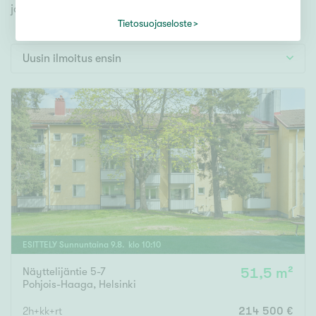
Tontti
jonka avulla löydät omien toiveidesi mukaisen kodin.
Vapaa-ajan asunto
Tietosuojaseloste
Toimitila
Uusin ilmoitus ensin
Autotalli
Muut
Hinta
000
000 €
Pinta-ala
ESITTELY
Sunnuntaina
9
.
8
. klo
10
:
10
Asuinpinta-ala
Kokonaispinta-ala
Näyttelijäntie 5-7
51,5 m²
Pohjois-Haaga
,
Helsinki
m²
2h+kk+rt
214 500 €