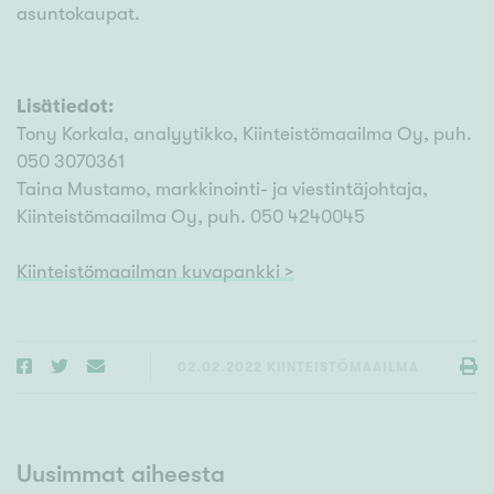
asuntokaupat.
Lisätiedot:
Tony Korkala, analyytikko, Kiinteistömaailma Oy, puh.
050 3070361
Taina Mustamo, markkinointi- ja viestintäjohtaja,
Kiinteistömaailma Oy, puh. 050 4240045
Kiinteistömaailman kuvapankki >
02.02.2022
KIINTEISTÖMAAILMA
Uusimmat aiheesta