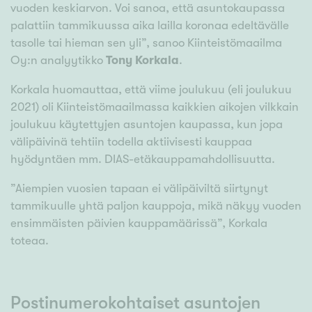
vuoden keskiarvon. Voi sanoa, että asuntokaupassa
palattiin tammikuussa aika lailla koronaa edeltävälle
tasolle tai hieman sen yli”, sanoo Kiinteistömaailma
Oy:n analyytikko
Tony Korkala
.
Korkala huomauttaa, että viime joulukuu (eli joulukuu
2021) oli Kiinteistömaailmassa kaikkien aikojen vilkkain
joulukuu käytettyjen asuntojen kaupassa, kun jopa
välipäivinä tehtiin todella aktiivisesti kauppaa
hyödyntäen mm. DIAS-etäkauppamahdollisuutta.
”Aiempien vuosien tapaan ei välipäiviltä siirtynyt
tammikuulle yhtä paljon kauppoja, mikä näkyy vuoden
ensimmäisten päivien kauppamäärissä”, Korkala
toteaa.
Postinumerokohtaiset asuntojen