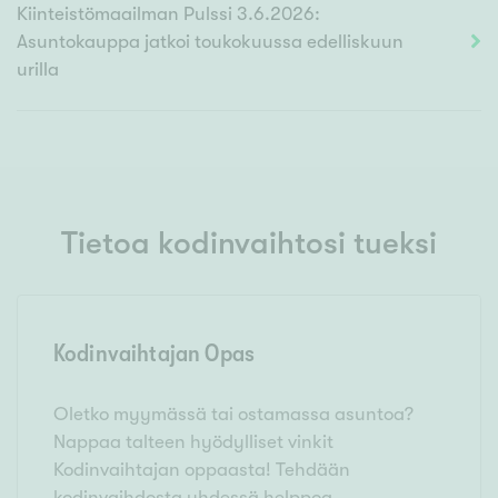
Kiinteistömaailman Pulssi 3.6.2026:
Asuntokauppa jatkoi toukokuussa edelliskuun
urilla
Tietoa kodinvaihtosi tueksi
Kodinvaihtajan Opas
Oletko myymässä tai ostamassa asuntoa?
Nappaa talteen hyödylliset vinkit
Kodinvaihtajan oppaasta! Tehdään
kodinvaihdosta yhdessä helppoa.