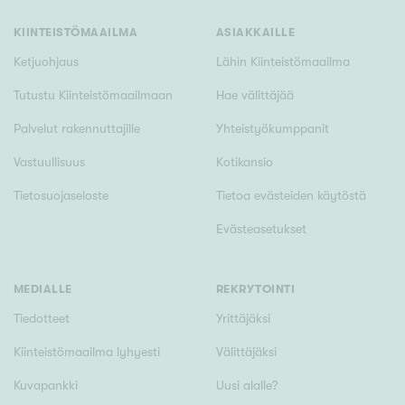
KIINTEISTÖMAAILMA
ASIAKKAILLE
Ketjuohjaus
Lähin Kiinteistömaailma
Tutustu Kiinteistömaailmaan
Hae välittäjää
Palvelut rakennuttajille
Yhteistyökumppanit
Vastuullisuus
Kotikansio
Tietosuojaseloste
Tietoa evästeiden käytöstä
Evästeasetukset
MEDIALLE
REKRYTOINTI
Tiedotteet
Yrittäjäksi
Kiinteistömaailma lyhyesti
Välittäjäksi
Kuvapankki
Uusi alalle?