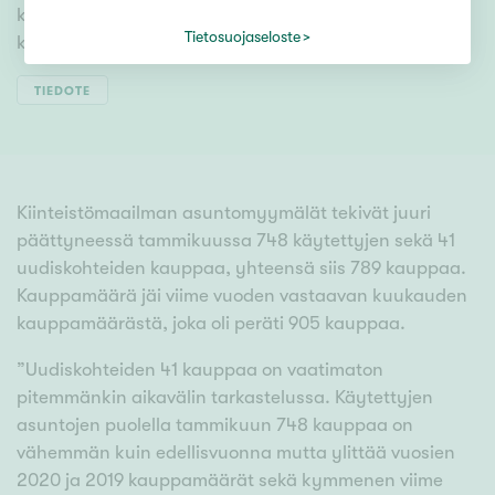
kauppamäärät sekä kymmenen viime vuoden
Tietosuojaseloste
keskiarvo.
TIEDOTE
Kiinteistömaailman asuntomyymälät tekivät juuri
päättyneessä tammikuussa 748 käytettyjen sekä 41
uudiskohteiden kauppaa, yhteensä siis 789 kauppaa.
Kauppamäärä jäi viime vuoden vastaavan kuukauden
kauppamäärästä, joka oli peräti 905 kauppaa.
”Uudiskohteiden 41 kauppaa on vaatimaton
pitemmänkin aikavälin tarkastelussa. Käytettyjen
asuntojen puolella tammikuun 748 kauppaa on
vähemmän kuin edellisvuonna mutta ylittää vuosien
2020 ja 2019 kauppamäärät sekä kymmenen viime