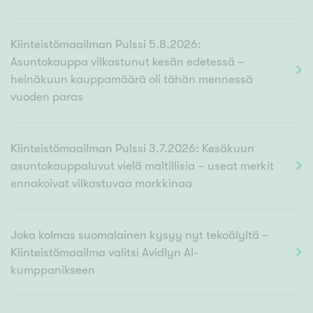
Kiinteistömaailman Pulssi 5.8.2026:
Asuntokauppa vilkastunut kesän edetessä –
heinäkuun kauppamäärä oli tähän mennessä
vuoden paras
Kiinteistömaailman Pulssi 3.7.2026: Kesäkuun
asuntokauppaluvut vielä maltillisia – useat merkit
ennakoivat vilkastuvaa markkinaa
Joka kolmas suomalainen kysyy nyt tekoälyltä –
Kiinteistömaailma valitsi Avidlyn AI-
kumppanikseen