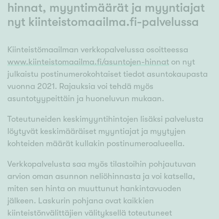
hinnat, myyntimäärät ja myyntiajat
nyt kiinteistomaailma.fi-palvelussa
Kiinteistömaailman verkkopalvelussa osoitteessa
www.kiinteistomaailma.fi/asuntojen-hinnat
on nyt
julkaistu postinumerokohtaiset tiedot asuntokaupasta
vuonna 2021. Rajauksia voi tehdä myös
asuntotyypeittäin ja huoneluvun mukaan.
Toteutuneiden keskimyyntihintojen lisäksi palvelusta
löytyvät keskimääräiset myyntiajat ja myytyjen
kohteiden määrät kullakin postinumeroalueella.
Verkkopalvelusta saa myös tilastoihin pohjautuvan
arvion oman asunnon neliöhinnasta ja voi katsella,
miten sen hinta on muuttunut hankintavuoden
jälkeen. Laskurin pohjana ovat kaikkien
kiinteistönvälittäjien välityksellä toteutuneet