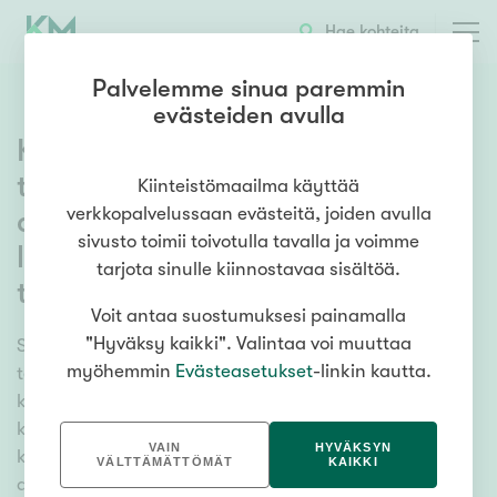
Hae kohteita
Palvelemme sinua paremmin
evästeiden avulla
Kiinteistömaailman Pulssi
tammikuu 2022: Käytettyjen
Kiinteistömaailma käyttää
verkkopalvelussaan evästeitä, joiden avulla
asuntojen kauppamäärät
sivusto toimii toivotulla tavalla ja voimme
liikkuvat koronaa edeltävällä
tarjota sinulle kiinnostavaa sisältöä.
tasolla
Voit antaa suostumuksesi painamalla
"Hyväksy kaikki". Valintaa voi muuttaa
Suomen suurin kiinteistönvälittäjä Kiinteistömaailma
myöhemmin
Evästeasetukset
-linkin kautta.
teki vuoden 2022 tammikuussa yhteensä 789
käytettyjen ja uusien asuntojen sekä kiinteistöjen
kauppaa. Kauppoja ei tehty yhtä kiivaaseen tahtiin
VAIN
HYVÄKSYN
kuin vuosi sitten tammikuussa, mutta käytettyjen
VÄLTTÄMÄTTÖMÄT
KAIKKI
asuntojen kaupassa ylitettiin vuosien 2020 ja 2019