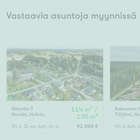
Vastaavia asuntoja myynnissä
Mikontie 3
114 m² /
Kalevantie 
Herrala
,
Hollola
Tiilijärvi
,
Ho
135 m²
5h, k, 2x wc, kph, vh, ph, s, ak, var
91 000 €
4h, k, kph, 