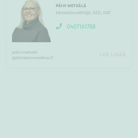
PÄIVI METSÄLÄ
kiinteistönvälittäjä
,
KED, KiAT
0407161788
paivi.metsala
LUE LISÄÄ
@
kiinteistomaailma.fi