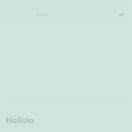
m²
Hollola