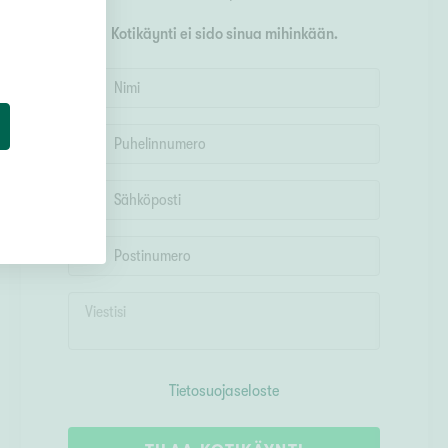
Kotikäynti ei sido sinua mihinkään.
Tietosuojaseloste