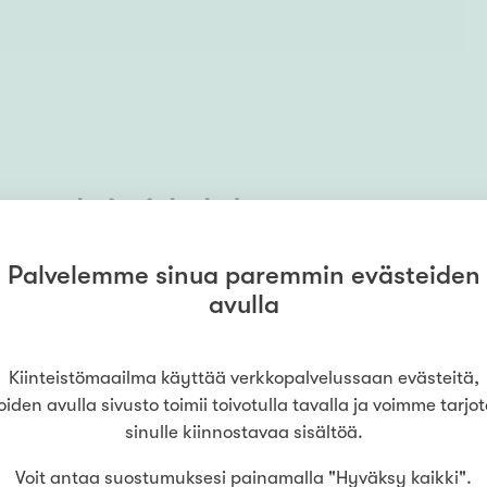
ta yksityiskohdasta
Palvelemme sinua paremmin evästeiden
la asuntosi keskineliöhinta viime vuonna olisi
avulla
ä huomioida, että alueella on tehty viime
Kiinteistömaailma käyttää verkkopalvelussaan evästeitä,
oiden avulla sivusto toimii toivotulla tavalla ja voimme tarjo
sinulle kiinnostavaa sisältöä.
Voit antaa suostumuksesi painamalla "Hyväksy kaikki".