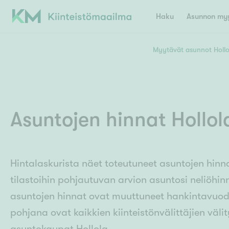
Haku
Asunnon myy
Myytävät asunnot Hollo
Valitse lähin myymäläpaikkakunta
Asun
E
K
Kiint
Asuntojen hinnat Hollol
Tarj
Espoo
Ka
Ka
Ki
Kiint
Ko
H
Digi
Hintalaskurista näet toteutuneet asuntojen hinn
Hamina
Helsinki
Hyvinkää
tilastoihin pohjautuvan arvion asuntosi neliöhin
Avoi
L
Hämeenlinna
asuntojen hinnat ovat muuttuneet hankintavuod
Lah
Lev
pohjana ovat kaikkien kiinteistönvälittäjien väli
I
Päätök
asuntokaupat
Hollola
.