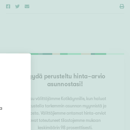
Pyydä perusteltu hinta-arvio
asunnostasi!
Kutsu välittäjämme Kotikäynnille, kun haluat
keskustella tarkemmin asunnon myynnistä ja
ta
arvosta. Välittäjiemme antamat hinta-arviot
ovat toteutuneet tilastojemme mukaan
keskimäärin 98 prosenttisesti.