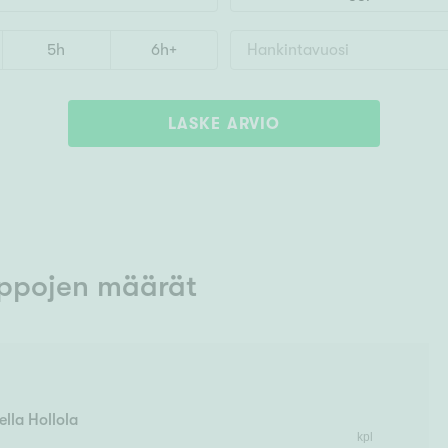
5h
6h+
LASKE ARVIO
ppojen määrät
ella Hollola
kpl