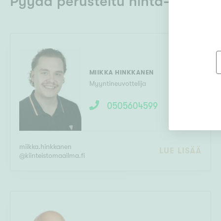
Pyydä perusteltu hinta-arvio al
MIIKKA HINKKANEN
Myyntineuvottelija
0505604599
miikka.hinkkanen
LUE LISÄÄ
@
kiinteistomaailma.fi