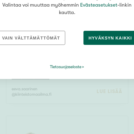
ueesi asiantuntijalta
Valintaa voi muuttaa myöhemmin
Evästeasetukset
-linkin
kautta.
VAIN VÄLTTÄMÄTTÖMÄT
HYVÄKSYN KAIKKI
EEVA SAARINEN
Myynnin tuki, KISI
,
Kiinteistösihteeri
0504329981
Tietosuojaseloste
eeva.saarinen
LUE LISÄÄ
@
kiinteistomaailma.fi