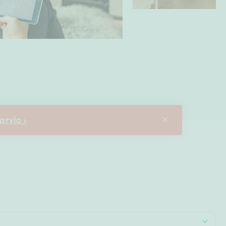
Ylivieska
Ylöjärvi
oki
rkulla
arvio ›