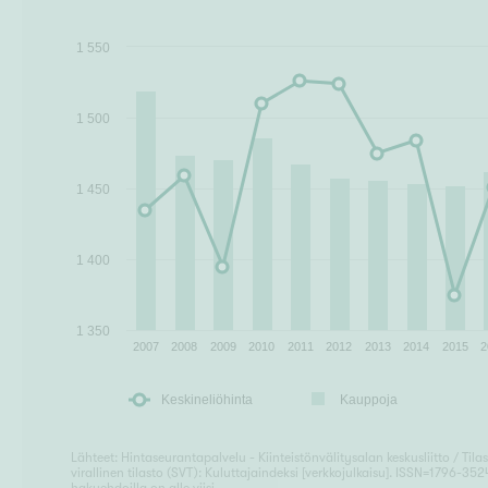
1 550
1 500
1 450
1 400
1 350
2007
2008
2009
2010
2011
2012
2013
2014
2015
2
Keskineliöhinta
Kauppoja
Lähteet: Hintaseurantapalvelu - Kiinteistönvälitysalan keskusliitto / Ti
virallinen tilasto (SVT): Kuluttajaindeksi [verkkojulkaisu]. ISSN=1796-3524.