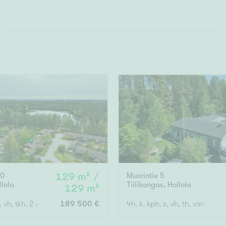
10
129 m² /
Muorintie 5
llola
Tiilikangas
,
Hollola
129 m²
s, vh, tkh, 2 wc, parveke ja autokatos
189 500 €
4h, k, kph, s, vh, th, varasto