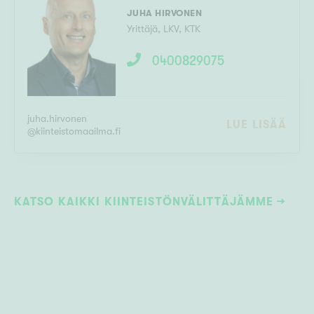
JUHA HIRVONEN
Yrittäjä
,
LKV, KTK
0400829075
juha.hirvonen
LUE LISÄÄ
@
kiinteistomaailma.fi
KATSO KAIKKI KIINTEISTÖNVÄLITTÄJÄMME