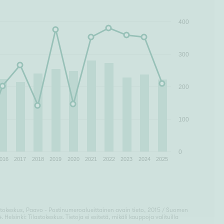
400
300
200
100
0
016
2017
2018
2019
2020
2021
2022
2023
2024
2025
lastokeskus, Paavo - Postinumeroalueittainen avain tieto, 2015 / Suomen
 Helsinki: Tilastokeskus. Tietoja ei esitetä, mikäli kauppoja valituilla