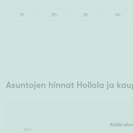
1h
2h
3h
4h
Asuntojen hinnat Hollola
ja kau
Kaikki alue
€/m²