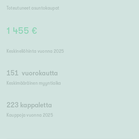
Toteutuneet asuntokaupat
1 455 €
Keskineliöhinta vuonna
2025
151
vuorokautta
Keskimääräinen myyntiaika
223 kappaletta
Kauppoja vuonna
2025