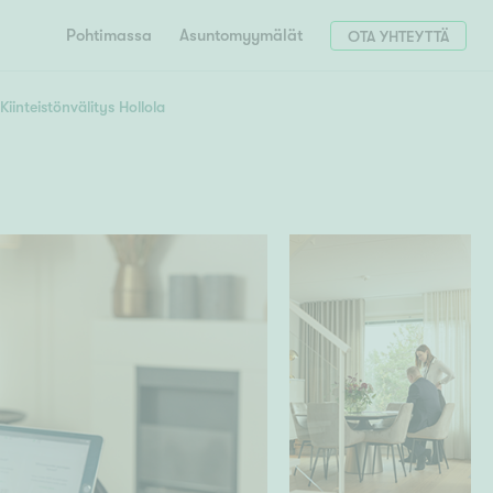
Pohtimassa
Asuntomyymälät
OTA YHTEYTTÄ
Kiinteistönvälitys Hollola
Hae postinumerosi perusteella
unnon ostajille
 liittyvät
T
Tahko
Tampere
Tornio
Turku
totoimeksianto
Tuusula
V
 meidät
Vaasa
Valkeakoski
Vantaa
tys alueellasi
Varkaus
Y
vaniemi