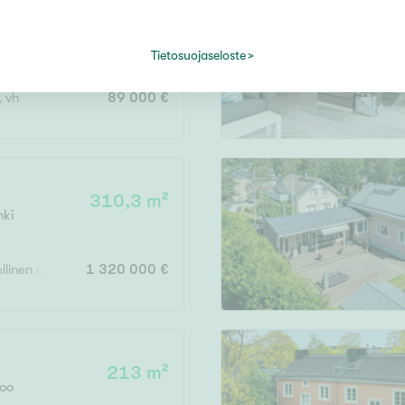
66 m²
s
Tietosuojaseloste
, vh
89 000 €
4
310,3 m²
nki
inen unelmakoti | Oma uima-allas | Hissi | Autotalli autoille
1 320 000 €
2
213 m²
poo