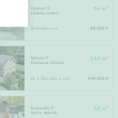
Ojakuja 10
54 m²
Laukaa
,
Laukaa
2h+k+kph+s+ak
98 000 €
Miilutie 17
162 m²
Paloheinä
,
Helsinki
6h, k, 2wc, kph, s, vsto, yms noin 162 m2 + kellaritil
498 000 €
Keuruuntie 17
32 m²
Vallila
,
Helsinki