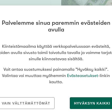
Palvelemme sinua paremmin evästeiden
114,5 m²
avulla
ulu
h, s, terassi
337 000 €
Kiinteistömaailma käyttää verkkopalvelussaan evästeitä,
oiden avulla sivusto toimii toivotulla tavalla ja voimme tarjo
sinulle kiinnostavaa sisältöä.
Voit antaa suostumuksesi painamalla "Hyväksy kaikki".
13-15
94 m²
Valintaa voi muuttaa myöhemmin
Evästeasetukset
-linkin
kautta.
995 000 €
VAIN VÄLTTÄMÄTTÖMÄT
HYVÄKSYN KAIKKI