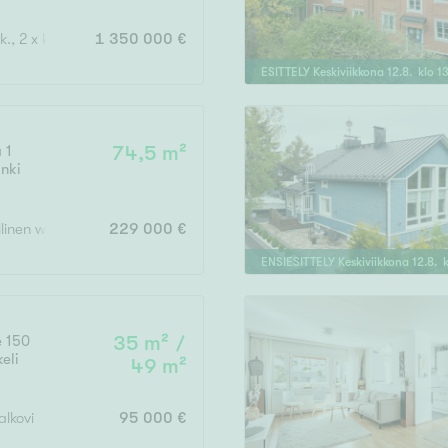
k., 2 x kph, s, khh, 3 x wc, terassi
1 350 000 €
ESITTELY
Keskiviikkona
12
.
8
. klo
1
 1
74,5 m²
inki
illinen wc, vh, lasitettu parveke
229 000 €
ENSIESITTELY
Keskiviikkona
12
.
8
. 
e 150
35 m² /
eli
49 m²
alkovi
95 000 €