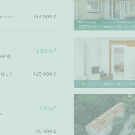
Järvi- tai merinäköala
Maalämpö
uuhuone, tupakeittiö, s, p
146 000 €
Oma ranta
ESITTELY
Sunnuntaina
9
.
8
. klo
11
:
Oma sauna
Parveke
133 m²
Senioriasunto
lsinki
, kht, 2 x parveke
915 000 €
ESITTELY
Sunnuntaina
9
.
8
. klo
13
:
49 m²
o
95 000 €