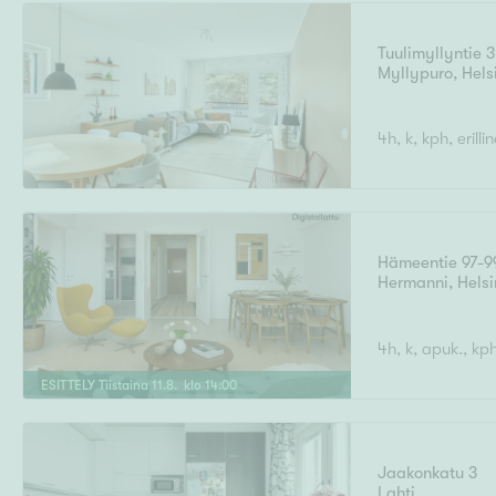
Tuulimyllyntie 3
Myllypuro
,
Hels
Uudiskohteet
4h, k, kph, erill
Arvokohteet
Hämeentie 97-9
Hermanni
,
Helsi
Kunto
4h, k, apuk., kp
ESITTELY
Tiistaina
11
.
8
. klo
14
:
00
Ominaisuudet
H
Jaakonkatu 3
Lahti