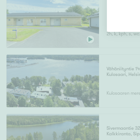
Kirkkotie 6
Keskusta
,
Muho
2h, k, kph, s, wc
Vähäniityntie 1
Kulosaari
,
Helsi
Kulosaaren merell
Sivermaantie 3
Kalkkiranta
,
Si