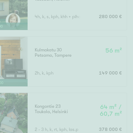
4h, k, s, kph, khh + piha
280 000 €
00
Kulmakatu 30
56 m²
Petsamo
,
Tampere
2h, k, kph
149 000 €
00
Kongontie 23
64 m² /
Toukola
,
Helsinki
60,7 m²
2 - 3 h, k, rt, kph, las.p
378 000 €