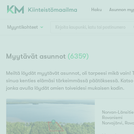
Haku
Asunnon myy
Myyntikohteet
Valitse lähin myymäläpaikkakunta
Asun
Huoneluku
Myytävät asunnot
(
6359
)
E
K
Kiint
Tarj
Espoo
Ka
Meiltä löydät myytävät asunnot, oli tarpeesi mikä vain! 
Ka
sinua kenties elämäsi tärkeimmässä päätöksessä. Kats
Asuntotyyppi
Ki
Kiint
Ko
jonka avulla löydät omien toiveidesi mukaisen kodin.
H
R
Digi
Hamina
Helsinki
Hyvinkää
Avoi
L
Hämeenlinna
Norvan-Länsitie
Lah
Rovaniemi
T
Lev
Norvajärvi
,
Rova
I
Päätök