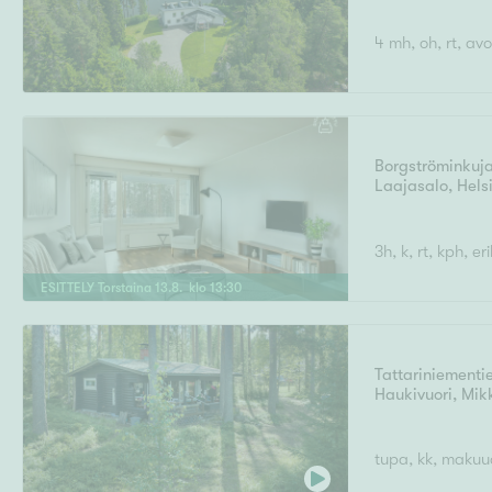
4 mh, oh, rt, avo
Borgströminkuja
Laajasalo
,
Hels
3h, k, rt, kph, er
ESITTELY
Torstaina
13
.
8
. klo
13
:
30
Tattariniementi
Haukivuori
,
Mikk
tupa, kk, makuu