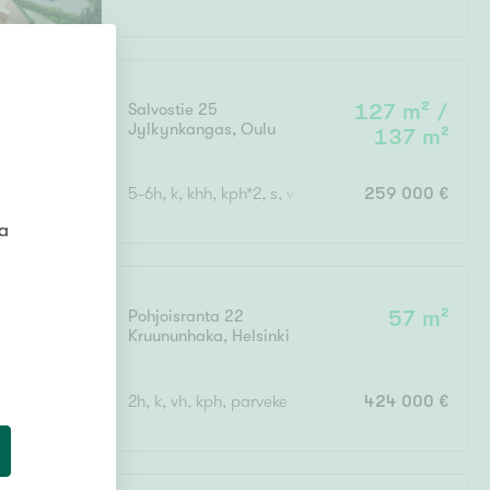
Salvostie 25
127 m² /
Jylkynkangas
,
Oulu
137 m²
5-6h, k, khh, kph*2, s, wc*3, terassi, parveke, ak
259 000 €
ta
Pohjoisranta 22
57 m²
Kruununhaka
,
Helsinki
2h, k, vh, kph, parveke
424 000 €