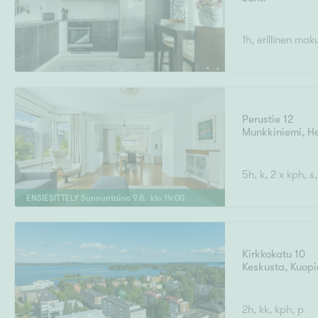
1h, erillinen mak
Perustie 12
Munkkiniemi
,
He
5h, k, 2 x kph, s
ENSIESITTELY
Sunnuntaina
9
.
8
. klo
14
:
00
Kirkkokatu 10
Keskusta
,
Kuopi
2h, kk, kph, p