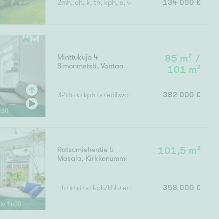
2mh, oh, k, th, kph, s, wc, parvi
134 000 €
Ylivieska
Ylöjärvi
oki
rkulla
Minttukuja 4
85 m² /
Simonmetsä
,
Vantaa
101 m²
3-4h+k+kph+s+erill.wc+khh+lasitettu terassi+auto
382 000 €
:
30
Kokonaispinta-ala
Ratsumiehentie 5
101,5 m²
Masala
,
Kirkkonummi
4h+k+rt+s+kph/khh+erill.wc+vh+et+ tk
358 000 €
klo
14
:
00