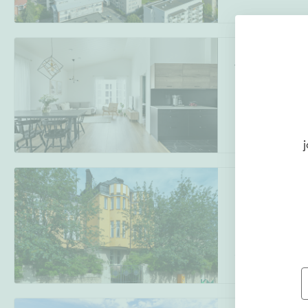
Tahtimarssi 2-4
Hiukkavaara
,
O
5h, k, 2x kph, kh
j
Rehbinderintie 
Eira
,
Helsinki
2-3 h, k, kph, et