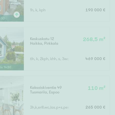
1h, k, kph
190 000 €
3
:
30
Keskuskatu 12
268,5 m²
Haikka
,
Pirkkala
6h, k, 2kph, khh, s, 3wc, 3vh, p, terassi, läm.var, a
469 000 €
klo
14
:
30
Kaksoiskiventie 49
110 m²
Tuomarila
,
Espoo
3h,k,erill.wc,las.p+s,pesuh,saunatupa,erill.wc
265 000 €