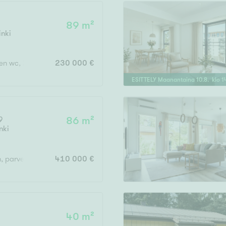
89 m²
inki
Vain uudiskohteet
inen wc, 2 x vh, lasitettu parveke
230 000 €
ESITTELY
Maanantaina
10
.
8
. klo
1
Vain arvokohteet
9
86 m²
nki
Hyvä
Tyydyttävä
h, parveke
410 000 €
Välttävä
issi
40 m²