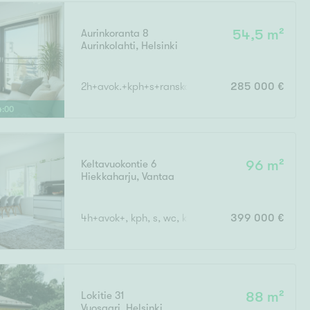
Aurinkoranta 8
54,5 m²
Aurinkolahti
,
Helsinki
Ei uudiskohteita
2h+avok.+kph+s+ranskalainen parv.
285 000 €
4
:
00
Ei arvokohteita
Keltavuokontie 6
96 m²
Hiekkaharju
,
Vantaa
4h+avok+, kph, s, wc, khh, terassi, var
399 000 €
Lokitie 31
88 m²
Vuosaari
,
Helsinki