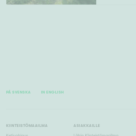
PÅ SVENSKA
IN ENGLISH
KIINTEISTÖMAAILMA
ASIAKKAILLE
Ketjuohjaus
Lähin Kiinteistömaailma