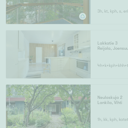
3h, kt, kph, s, er
Lakkatie 3
Reijola
,
Joensu
4h+k+kph+khh+t
Neulaskuja 2
Lankila
,
Vihti
1h, kk, kph, kate