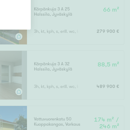
Kärpänkuja 3 A 25
66 m²
Halssila
,
Jyväskylä
3h, kt, kph, s, erill. wc, lasit. parveke
279 900 €
Kärpänkuja 3 A 32
88,5 m²
Halssila
,
Jyväskylä
3h, kt, kph, s, erill. wc, kattoterassi
489 900 €
Vattuvuorenkatu 50
174 m² /
Kuoppakangas
,
Varkaus
246 m²