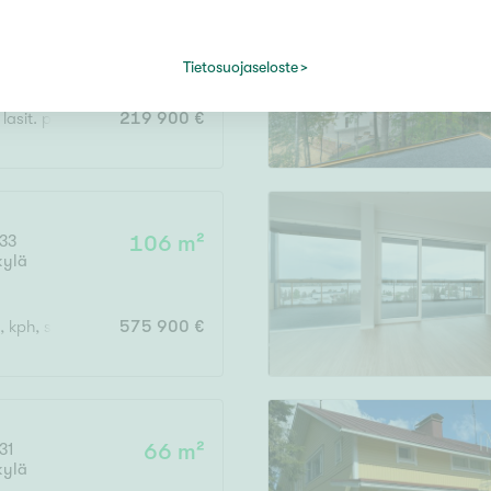
 23
49 m²
kylä
Tietosuojaseloste
h lasit. parveke
219 900 €
 33
106 m²
kylä
, kph, s, khh,/vh, erill. wc, kattoterassi
575 900 €
31
66 m²
kylä