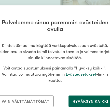
Palvelemme sinua paremmin evästeiden
 27
66,5 m²
avulla
kylä
ill. wc, lasit. parveke
319 200 €
Kiinteistömaailma käyttää verkkopalvelussaan evästeitä,
oiden avulla sivusto toimii toivotulla tavalla ja voimme tarjo
sinulle kiinnostavaa sisältöä.
Voit antaa suostumuksesi painamalla "Hyväksy kaikki".
 8
62 m²
Valintaa voi muuttaa myöhemmin
Evästeasetukset
-linkin
kylä
kautta.
ill. wc, lasit. parveke
249 900 €
VAIN VÄLTTÄMÄTTÖMÄT
HYVÄKSYN KAIKKI