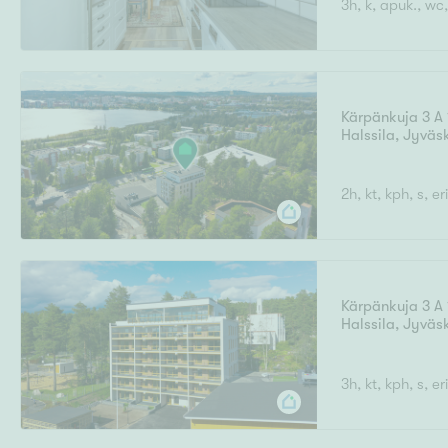
3h, k, apuk., wc,
Ilmajoki
Ivalo
Asunto
M
T
Kiintei
A
Mik
J
Joensuu
Jyväskylä
Järvenpää
Kärpänkuja 3 A 
N
Halssila
,
Jyväs
No
Hinta
2h, kt, kph, s, er
Pinta-ala
Kärpänkuja 3 A 
Halssila
,
Jyväs
3h, kt, kph, s, er
Rakennusvuosi