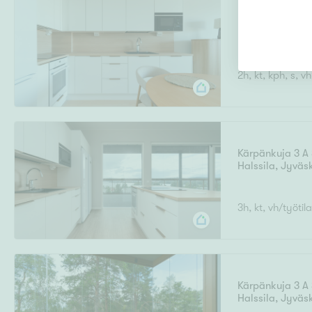
Kärpänkuja 3 A
Halssila
,
Jyväs
2h, kt, kph, s, v
Kärpänkuja 3 A
Halssila
,
Jyväs
3h, kt, vh/työtila
Kärpänkuja 3 A 
Halssila
,
Jyväs