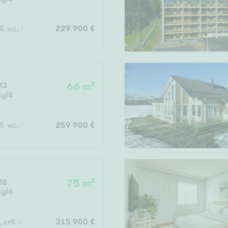
Järvi- tai merinäköala
Maalämpö
ill. wc, lasit. terassi, asuntopiha
229 900 €
Oma ranta
Oma sauna
Parveke
13
66 m²
Senioriasunto
kylä
ill. wc, lasit. parveke
259 900 €
18
75 m²
kylä
, erill. wc, lasit. parveke
315 900 €