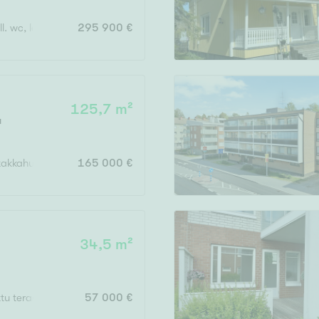
ill. wc, lasit. parveke
295 900 €
125,7 m²
u
akkahuone+autotalli ja pihasauna
165 000 €
34,5 m²
ttu terassi
57 000 €