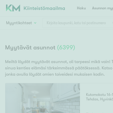
Haku
Asunnon myy
Myyntikohteet
Valitse lähin myymäläpaikkakunta
Asun
Huoneluku
Myytävät asunnot
(
6399
)
E
K
Kiint
Tarj
Espoo
Ka
Meiltä löydät myytävät asunnot, oli tarpeesi mikä vain! 
Ka
sinua kenties elämäsi tärkeimmässä päätöksessä. Kats
Asuntotyyppi
Ki
Kiint
Ko
jonka avulla löydät omien toiveidesi mukaisen kodin.
H
R
Digi
Hamina
Helsinki
Hyvinkää
Avoi
L
Hämeenlinna
Kutomokatu 16-
Lah
Tehdas
,
Hyvink
T
Lev
I
Päätök