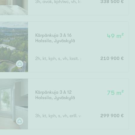
3h, avok, kph/wc, vh, las.parv.
338 500 €
Ylivieska
Ylöjärvi
oki
rkulla
Kärpänkuja 3 A 16
49 m²
Halssila
,
Jyväskylä
2h, kt, kph, s, vh, lasit. parveke
210 900 €
Kokonaispinta-ala
Kärpänkuja 3 A 12
75 m²
Halssila
,
Jyväskylä
3h, kt, kph, s, vh, erill. wc, lasit. parveke
299 900 €