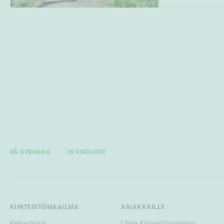
PÅ SVENSKA
IN ENGLISH
KIINTEISTÖMAAILMA
ASIAKKAILLE
Ketjuohjaus
Lähin Kiinteistömaailma