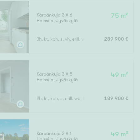
Kärpänkuja 3 A 6
75 m²
Halssila
,
Jyväskylä
Ei uudiskohteita
3h, kt, kph, s, vh, erill. wc, lasit. parveke
289 900 €
Ei arvokohteita
Kärpänkuja 3 A 5
49 m²
Halssila
,
Jyväskylä
2h, kt, kph, s, erill. wc, lasit. parveke
189 900 €
Kärpänkuja 3 A 1
49 m²
Halssila
,
Jyväskylä