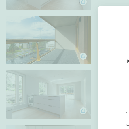
Kärpänkuja 3 A
Halssila
,
Jyväs
3h, kt, kph, s, er
j
Kärpänkuja 3 A
Halssila
,
Jyväs
3h, kt, kph, s, er