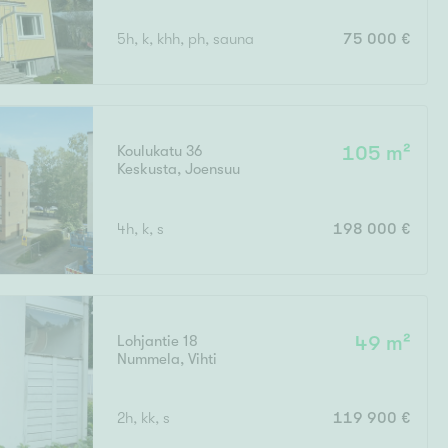
5h, k, khh, ph, sauna
75 000 €
Koulukatu 36
105 m²
Keskusta
,
Joensuu
4h, k, s
198 000 €
Lohjantie 18
49 m²
Nummela
,
Vihti
2h, kk, s
119 900 €