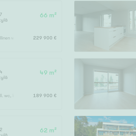
7
66 m²
kylä
Vain uudiskohteet
rillinen wc, lasit. parveke
229 900 €
Vain arvokohteet
 4
49 m²
kylä
Hyvä
Tyydyttävä
ill. wc, lasit. parveke
189 900 €
Välttävä
issi
 2
62 m²
kylä