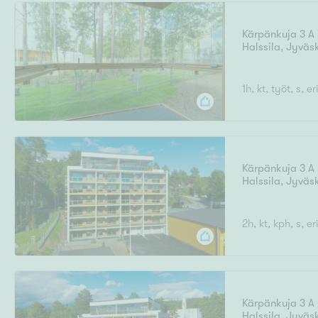
Kärpänkuja 3 A 
Halssila
,
Jyväs
Uudiskohteet
1h, kt, työt, s, e
Arvokohteet
Kärpänkuja 3 A
Halssila
,
Jyväs
Kunto
2h, kt, kph, s, er
Ominaisuudet
H
Kärpänkuja 3 A
Halssila
,
Jyväs