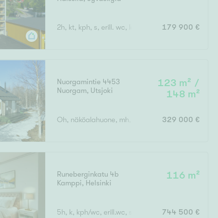
2h, kt, kph, s, erill. wc, lasit. terassi, asuntopiha
179 900 €
Nuorgamintie 4453
123 m² /
Nuorgam
,
Utsjoki
148 m²
Oh, näköalahuone, mh, k, erillinen wc, kph/wc, s, 2
329 000 €
Runeberginkatu 4b
116 m²
Kamppi
,
Helsinki
5h, k, kph/wc, erill.wc, s, 2 x las.parv.
744 500 €