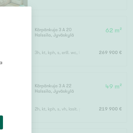
Kärpänkuja 3 A 20
62 m²
Halssila
,
Jyväskylä
3h, kt, kph, s, erill. wc, lasit. parveke
269 900 €
ta
Kärpänkuja 3 A 22
49 m²
Halssila
,
Jyväskylä
2h, kt, kph, s, vh, lasit. parveke
219 900 €