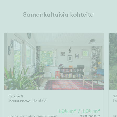
Samankaltaisia kohteita
Estetie 4
Si
Maununneva
,
Helsinki
Lo
104 m² / 104 m²
4h+k+wc+kph+s+wc+terassi
278 000 €
4h