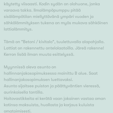
käytetty viisaasti. Kodin sydän on olohuone, jonka
varaava takka. Ilmalämpöpumppu pitää
sisälämpötilan miellyttävänä ympäri vuoden ja
sähkölämmityksen tukena on myös mukava sähköinen
lattialämmitys.
Tämä on "Betoni / kivitalo", tuulettuvalla alapohjalla.
Lattiat on rakennettu ontelolaatoilla. Järeä rakenne!
Kerron lisää ilman muuta esittelyssä.
Myynnissä oleva asunto on
hallinnanjakosopimuksessa mainittu B alue. Saat
hallinanjakosopimuksen luettavaksi.
Asunto sijaitsee puiston ja päättyväntien vieressä,
aurinkoisella tontilla.
Hoitovastikkeita ei kerätä vaan jokainen vastaa oman
kotinsa maksuista, huollosta ja korjaus kuluista
omatoimisesti.