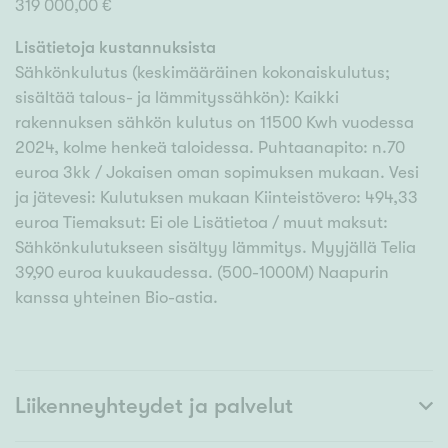
319 000,00 €
Lisätietoja kustannuksista
Sähkönkulutus (keskimääräinen kokonaiskulutus;
sisältää talous- ja lämmityssähkön): Kaikki
rakennuksen sähkön kulutus on 11500 Kwh vuodessa
2024, kolme henkeä taloidessa. Puhtaanapito: n.70
euroa 3kk / Jokaisen oman sopimuksen mukaan. Vesi
ja jätevesi: Kulutuksen mukaan Kiinteistövero: 494,33
euroa Tiemaksut: Ei ole Lisätietoa / muut maksut:
Sähkönkulutukseen sisältyy lämmitys. Myyjällä Telia
39,90 euroa kuukaudessa. (500-1000M) Naapurin
kanssa yhteinen Bio-astia.
Liikenneyhteydet ja palvelut