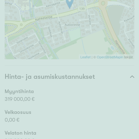
Leaflet
| ©
OpenStreetMapin
tekijät
Hinta- ja asumiskustannukset
Myyntihinta
319 000,00 €
Velkaosuus
0,00 €
Velaton hinta