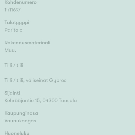
Kohdenumero
1411697
Talotyyppi
Paritalo
Rakennusmateriaali
Muu.
Tiili / tiili
Tiili / tiili, väliseinät Gybroc
Sijainti
Kehrääjäntie 15, 04300 Tuusula
Kaupunginosa
Vaunukangas
Huoneluku