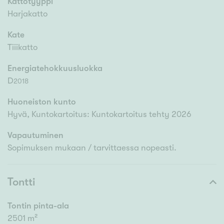
Kattotyyppi
Harjakatto
Kate
Tiiikatto
Energiatehokkuusluokka
D
2018
Huoneiston kunto
Hyvä, Kuntokartoitus: Kuntokartoitus tehty 2026
Vapautuminen
Sopimuksen mukaan / tarvittaessa nopeasti.
Tontti
Tontin pinta-ala
2501 m²