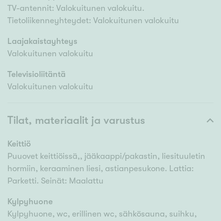
TV-antennit: Valokuitunen valokuitu.
Tietoliikenneyhteydet: Valokuitunen valokuitu
Laajakaistayhteys
Valokuitunen valokuitu
Televisioliitäntä
Valokuitunen valokuitu
Tilat, materiaalit ja varustus
Keittiö
Puuovet keittiöissä,, jääkaappi/pakastin, liesituuletin
hormiin, keraaminen liesi, astianpesukone. Lattia:
Parketti. Seinät: Maalattu
Kylpyhuone
Kylpyhuone, wc, erillinen wc, sähkösauna, suihku,