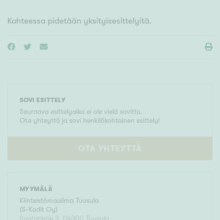
Kohteessa pidetään yksityisesittelyitä.
SOVI ESITTELY
Seuraava esittelyaika ei ole vielä sovittu.
Ota yhteyttä ja sovi henkilökohtainen esittely!
OTA YHTEYTTÄ
MYYMÄLÄ
Kiinteistömaailma
Tuusula
(
S-Kodit Oy
)
Suutarintie 3
,
04300
Tuusula