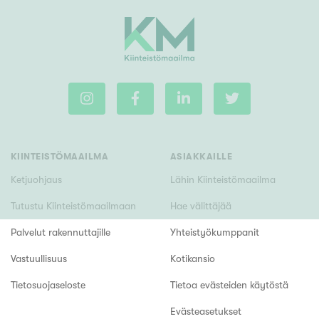
KIINTEISTÖMAAILMA
ASIAKKAILLE
Ketjuohjaus
Lähin Kiinteistömaailma
Tutustu Kiinteistömaailmaan
Hae välittäjää
Palvelut rakennuttajille
Yhteistyökumppanit
Vastuullisuus
Kotikansio
Tietosuojaseloste
Tietoa evästeiden käytöstä
Evästeasetukset