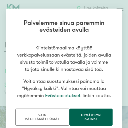
OTA YHTEYTTÄ
ESITTELY
KOHTEEN TIEDOT
Hae kohteita
Palvelemme sinua paremmin
evästeiden avulla
Kehrääjäntie 15
,
Vaunukangas
,
Kiinteistömaailma käyttää
Tuusula
verkkopalvelussaan evästeitä, joiden avulla
sivusto toimii toivotulla tavalla ja voimme
tarjota sinulle kiinnostavaa sisältöä.
103
m²
/
103
m²
4h k s terassi autokatos
Voit antaa suostumuksesi painamalla
319 000,00 €
319 000,00 €
"Hyväksy kaikki". Valintaa voi muuttaa
Velaton hinta
Myyntihinta
myöhemmin
Evästeasetukset
-linkin kautta.
VAIN
HYVÄKSYN
VÄLTTÄMÄTTÖMÄT
KAIKKI