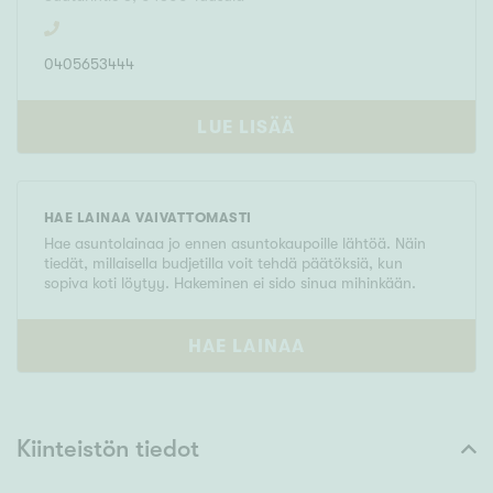
0405653444
LUE LISÄÄ
HAE LAINAA VAIVATTOMASTI
Hae asuntolainaa jo ennen asuntokaupoille lähtöä. Näin
tiedät, millaisella budjetilla voit tehdä päätöksiä, kun
sopiva koti löytyy. Hakeminen ei sido sinua mihinkään.
HAE LAINAA
Kiinteistön tiedot