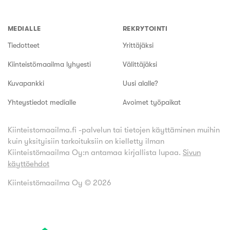
MEDIALLE
REKRYTOINTI
Tiedotteet
Yrittäjäksi
Kiinteistömaailma lyhyesti
Välittäjäksi
Kuvapankki
Uusi alalle?
Yhteystiedot medialle
Avoimet työpaikat
Kiinteistomaailma.fi -palvelun tai tietojen käyttäminen muihin
kuin yksityisiin tarkoituksiin on kielletty ilman
Kiinteistömaailma Oy:n antamaa kirjallista lupaa.
Sivun
käyttöehdot
Kiinteistömaailma Oy ©
2026