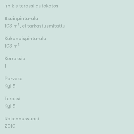
4h k s terassi autokatos
Asuinpinta-ala
103 m², ei tarkastusmitattu
Kokonaispinta-ala
103 m²
Kerroksia
1
Parveke
Kyllä
Terassi
Kyllä
Rakennusvuosi
2010