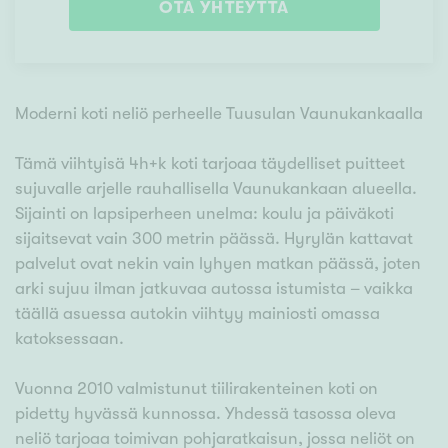
OTA YHTEYTTÄ
Moderni koti neliö perheelle Tuusulan Vaunukankaalla
Tämä viihtyisä 4h+k koti tarjoaa täydelliset puitteet
sujuvalle arjelle rauhallisella Vaunukankaan alueella.
Sijainti on lapsiperheen unelma: koulu ja päiväkoti
sijaitsevat vain 300 metrin päässä. Hyrylän kattavat
palvelut ovat nekin vain lyhyen matkan päässä, joten
arki sujuu ilman jatkuvaa autossa istumista – vaikka
täällä asuessa autokin viihtyy mainiosti omassa
katoksessaan.
Vuonna 2010 valmistunut tiilirakenteinen koti on
pidetty hyvässä kunnossa. Yhdessä tasossa oleva
neliö tarjoaa toimivan pohjaratkaisun, jossa neliöt on