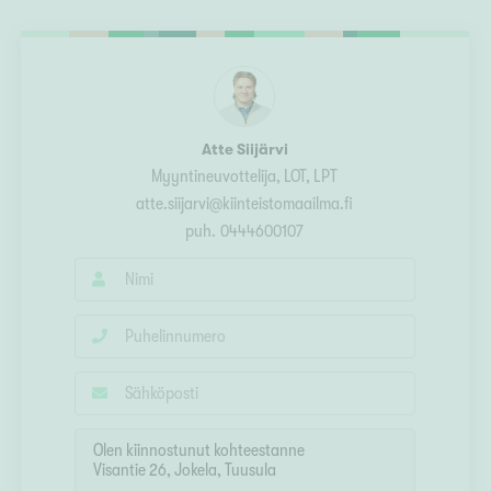
Ylivieska
Ylöjärvi
oki
rkulla
Atte Siijärvi
Myyntineuvottelija
, LOT, LPT
atte.siijarvi@kiinteistomaailma.fi
puh.
0444600107