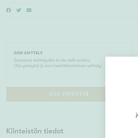
SOVI ESITTELY
Seuraava esittelyaika ei ole vielä sovittu.
Ota yhteyttä ja sovi henkilökohtainen esittely!
OTA YHTEYTTÄ
j
Kiinteistön tiedot