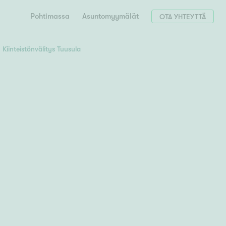
Pohtimassa
Asuntomyymälät
OTA YHTEYTTÄ
Kiinteistönvälitys Tuusula
Hae postinumerosi perusteella
unnon ostajille
 liittyvät
T
Tahko
Tampere
Tornio
Turku
totoimeksianto
Tuusula
V
 meidät
Vaasa
Valkeakoski
Vantaa
tys alueellasi
Varkaus
Y
vaniemi