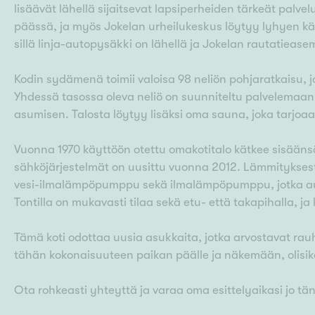
lisäävät lähellä sijaitsevat lapsiperheiden tärkeät palvel
päässä, ja myös Jokelan urheilukeskus löytyy lyhyen k
sillä linja-autopysäkki on lähellä ja Jokelan rautatiease
Kodin sydämenä toimii valoisa 98 neliön pohjaratkaisu, j
Yhdessä tasossa oleva neliö on suunniteltu palvelemaan 
asumisen. Talosta löytyy lisäksi oma sauna, joka tarjoaa
Vuonna 1970 käyttöön otettu omakotitalo kätkee sisäänsä
sähköjärjestelmät on uusittu vuonna 2012. Lämmityksest
vesi-ilmalämpöpumppu sekä ilmalämpöpumppu, jotka au
Tontilla on mukavasti tilaa sekä etu- että takapihalla, ja
Tämä koti odottaa uusia asukkaita, jotka arvostavat rau
tähän kokonaisuuteen paikan päälle ja näkemään, olisiko
Ota rohkeasti yhteyttä ja varaa oma esittelyaikasi jo t