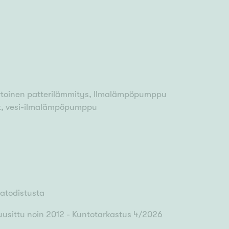
rtoinen patterilämmitys, Ilmalämpöpumppu
et, vesi-ilmalämpöpumppu
iatodistusta
uusittu noin 2012 - Kuntotarkastus 4/2026