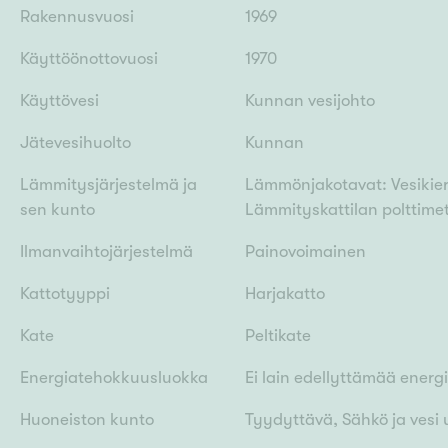
Rakennusvuosi
1969
Käyttöönottovuosi
1970
Käyttövesi
Kunnan vesijohto
Jätevesihuolto
Kunnan
Lämmitysjärjestelmä ja
Lämmönjakotavat: Vesikie
sen kunto
Lämmityskattilan polttim
Ilmanvaihtojärjestelmä
Painovoimainen
Kattotyyppi
Harjakatto
Kate
Peltikate
Energiatehokkuusluokka
Ei lain edellyttämää energ
Huoneiston kunto
Tyydyttävä, Sähkö ja vesi 