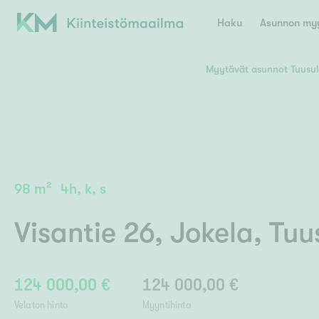
Haku
Asunnon myy
Myytävät asunnot Tuusul
Valitse lähin myymäläpaikkakunta
Asun
E
K
Kiint
Tarj
Espoo
Ka
Ka
98
m²
4h, k, s
Ki
Kiint
Ko
H
Digi
Visantie 26
,
Jokela
,
Tuu
Hamina
Helsinki
Hyvinkää
Avoi
L
Hämeenlinna
Lah
124 000,00 €
124 000,00 €
Lev
I
Päätök
Velaton hinta
Myyntihinta