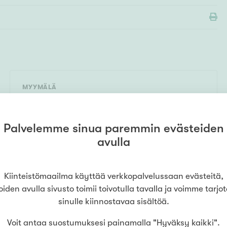
MYYMÄLÄ
Kiinteistömaailma
Hyvinkää
(
Asuntoahjo Uusimaa Oy
)
0290049944
Ahjonkatu 1 C LH 3
,
05800
Palvelemme sinua paremmin evästeiden
Hyvinkää
avulla
LUE LISÄÄ
Kiinteistömaailma käyttää verkkopalvelussaan evästeitä,
oiden avulla sivusto toimii toivotulla tavalla ja voimme tarjo
sinulle kiinnostavaa sisältöä.
Voit antaa suostumuksesi painamalla "Hyväksy kaikki".