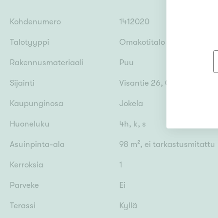
Kohdenumero
1412020
Talotyyppi
Omakotitalo
Rakennusmateriaali
Puu
Sijainti
Visantie 26, 05400 Tuusul
Kaupunginosa
Jokela
Huoneluku
4h, k, s
Asuinpinta-ala
98 m², ei tarkastusmitattu
Kerroksia
1
Parveke
Ei
Terassi
Kyllä