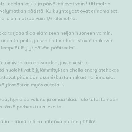
ut: Lepolan koulu ja päiväkoti ovat vain 400 metrin
ävelymatkan päästä. Kulkuyhteydet ovat erinomaiset,
malle on matkaa vain 1,4 kilometriä.
oka tarjoaa tilaa elämiseen neljän huoneen voimin.
arjen tarpeita, ja sen tilat mahdollistavat mukavan
 lempeät löylyt päivän päätteeksi.
 toimivan kokonaisuuden, jossa vesi- ja
ä huolehtivat öljylämmityksen ohella energiatehokas
ttavat pitämään asumiskustannukset hallinnassa.
 käytössäsi on myös autotalli.
haa, hyviä palveluita ja omaa tilaa. Tule tutustumaan
 tässä perheesi uusi osoite.
änään – tämä koti on nähtävä paikan päällä!