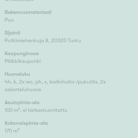
Rakennusmateriaali
Puu
Sijainti
Putkimiehenkuja 8, 20320 Turku
Kaupunginosa
Pläkkikaupunki
Huoneluku
4h, k, 2x wc, ph, s, kodinhoito-/pukutila, 2x
askarteluhuone
Asuinpinta-ala
100 m², ei tarkastusmitattu
Kokonaispinta-ala
170 m²