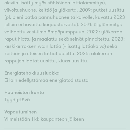
oleviin lisätty myös sähköinen lattialämmitys),
vilvoitushuone, keittiö ja yläkerta. 2009: putket uusittu
(pl. pieni pätkä pannuhuoneelta kaivolle, kuvattu 2023
jolloin ei havaittu korjaustarvetta). 2021: öljylämmitys
vaihdettu vesi-ilmalämpöpumppuun. 2022: yläkerran
raput hiottu ja maalattu sekä seinät pinnoitettu. 2023:
keskikerroksen wc:n lattia (+lisätty lattiakaivo) sekä
keittiön ja eteisen lattiat uusittu. 2026: alakerran
rappujen laatat uusittu, kiuas uusittu.
Energiatehokkuusluokka
Ei lain edellyttämää energiatodistusta
Huoneiston kunto
Tyydyttävä
Vapautuminen
Viimeistään 1 kk kaupanteon jälkeen