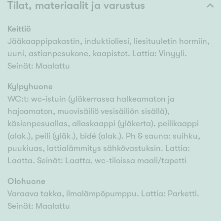
Tilat, materiaalit ja varustus
Keittiö
Jääkaappipakastin, induktioliesi, liesituuletin hormiin,
uuni, astianpesukone, kaapistot. Lattia: Vinyyli.
Seinät: Maalattu
Kylpyhuone
WC:t: wc-istuin (yläkerrassa halkeamaton ja
hajoamaton, muovisäiliö vesisäiliön sisällä),
käsienpesuallas, allaskaappi (yläkerta), peilikaappi
(alak.), peili (yläk.), bidé (alak.). Ph & sauna: suihku,
puukiuas, lattialämmitys sähkövastuksin. Lattia:
Laatta. Seinät: Laatta, wc-tiloissa maali/tapetti
Olohuone
Varaava takka, ilmalämpöpumppu. Lattia: Parketti.
Seinät: Maalattu