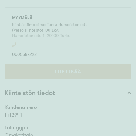
MYYMÄLÄ
Kiinteistömaailma
Turku Humalistonkatu
(
Verso Kiinteistöt Oy Lkv
)
Humalistonkatu 1
,
20100
Turku
0505587222
LUE LISÄÄ
Kiinteistön tiedot
Kohdenumero
1412941
Talotyyppi
Omakotitalo