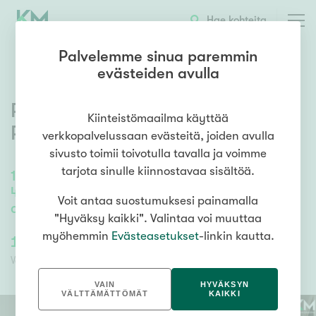
OTA YHTEYTTÄ
ESITTELY
KOHTEEN TIEDOT
Hae kohteita
Palvelemme sinua paremmin
evästeiden avulla
Putkimiehenkuja 8
,
Kiinteistömaailma käyttää
Pläkkikaupunki
,
Turku
verkkopalvelussaan evästeitä, joiden avulla
sivusto toimii toivotulla tavalla ja voimme
tarjota sinulle kiinnostavaa sisältöä.
100
m²
/
170
m²
4h, k, 2x wc, ph, s, kodinhoito-/pukutila, 2x
Voit antaa suostumuksesi painamalla
askarteluhuone
"Hyväksy kaikki". Valintaa voi muuttaa
myöhemmin
Evästeasetukset
-linkin kautta.
179 000,00 €
179 000,00 €
Velaton hinta
Myyntihinta
VAIN
HYVÄKSYN
VÄLTTÄMÄTTÖMÄT
KAIKKI