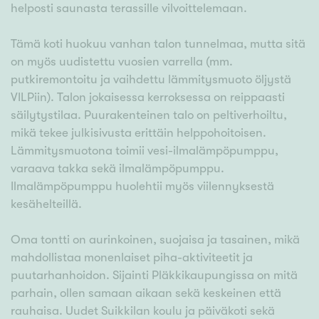
helposti saunasta terassille vilvoittelemaan.
Tämä koti huokuu vanhan talon tunnelmaa, mutta sitä
on myös uudistettu vuosien varrella (mm.
putkiremontoitu ja vaihdettu lämmitysmuoto öljystä
VILPiin). Talon jokaisessa kerroksessa on reippaasti
säilytystilaa. Puurakenteinen talo on peltiverhoiltu,
mikä tekee julkisivusta erittäin helppohoitoisen.
Lämmitysmuotona toimii vesi-ilmalämpöpumppu,
varaava takka sekä ilmalämpöpumppu.
Ilmalämpöpumppu huolehtii myös viilennyksestä
kesähelteillä.
Oma tontti on aurinkoinen, suojaisa ja tasainen, mikä
mahdollistaa monenlaiset piha-aktiviteetit ja
puutarhanhoidon. Sijainti Pläkkikaupungissa on mitä
parhain, ollen samaan aikaan sekä keskeinen että
rauhaisa. Uudet Suikkilan koulu ja päiväkoti sekä