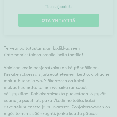
Tietosuojaseloste
OTA YHTEYTTÄ
Tervetuloa tutustumaan kodikkaaseen
rintamamiestaloon omalla isolla tontilla!
Valoisan kodin pohjaratkaisu on käytännöllinen.
Keskikerroksessa sijaitsevat eteinen, keittiö, olohuone,
makuuhuone ja wc. Yläkerrassa on kaksi
makuuhuonetta, toinen wc sekä runsaasti
säilytystilaa. Pohjakerroksesta puolestaan löytyvät
sauna ja pesutilat, puku-/kodinhoitotila, kaksi
askarteluhuonetta ja puuvarasto. Pohjakerrokseen on
myös toinen sisäänkäynti, jonka kautta pääsee