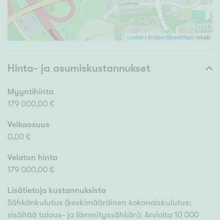
Leaflet
| ©
OpenStreetMapin
tekijät
Hinta- ja asumiskustannukset
Myyntihinta
179 000,00 €
Velkaosuus
0,00 €
Velaton hinta
179 000,00 €
Lisätietoja kustannuksista
Sähkönkulutus (keskimääräinen kokonaiskulutus;
sisältää talous- ja lämmityssähkön): Arviolta 10 000