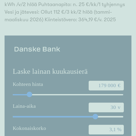
kWh /v/2 hlöä Puhtaanapito: n. 25 €/kk/1 tyhjennys
Vesi ja jätevesi: Ollut 112 €/3 kk/2 hlöä (tammi-
maaliskuu 2026) Kiinteistövero: 364,19 €/v. 2025