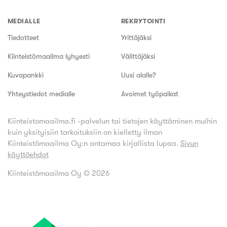
MEDIALLE
REKRYTOINTI
Tiedotteet
Yrittäjäksi
Kiinteistömaailma lyhyesti
Välittäjäksi
Kuvapankki
Uusi alalle?
Yhteystiedot medialle
Avoimet työpaikat
Kiinteistomaailma.fi -palvelun tai tietojen käyttäminen muihin
kuin yksityisiin tarkoituksiin on kielletty ilman
Kiinteistömaailma Oy:n antamaa kirjallista lupaa.
Sivun
käyttöehdot
Kiinteistömaailma Oy ©
2026