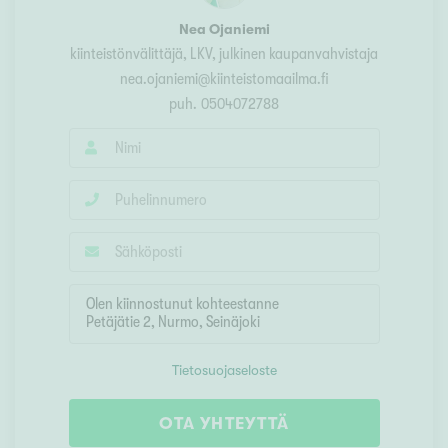
Nea Ojaniemi
kiinteistönvälittäjä, LKV, julkinen kaupanvahvistaja
nea.ojaniemi@kiinteistomaailma.fi
puh.
0504072788
Tietosuojaseloste
OTA YHTEYTTÄ