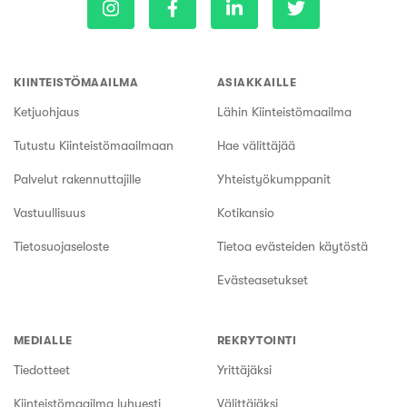
KIINTEISTÖMAAILMA
ASIAKKAILLE
Ketjuohjaus
Lähin Kiinteistömaailma
Tutustu Kiinteistömaailmaan
Hae välittäjää
Palvelut rakennuttajille
Yhteistyökumppanit
Vastuullisuus
Kotikansio
Tietosuojaseloste
Tietoa evästeiden käytöstä
Evästeasetukset
MEDIALLE
REKRYTOINTI
Tiedotteet
Yrittäjäksi
Kiinteistömaailma lyhyesti
Välittäjäksi