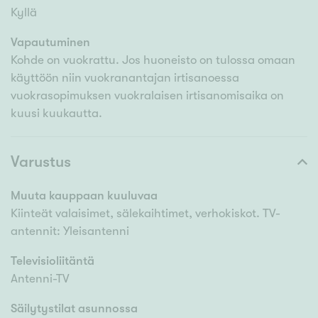
Kyllä
Vapautuminen
Kohde on vuokrattu. Jos huoneisto on tulossa omaan
käyttöön niin vuokranantajan irtisanoessa
vuokrasopimuksen vuokralaisen irtisanomisaika on
kuusi kuukautta.
Varustus
Muuta kauppaan kuuluvaa
Kiinteät valaisimet, sälekaihtimet, verhokiskot. TV-
antennit: Yleisantenni
Televisioliitäntä
Antenni-TV
Säilytystilat asunnossa