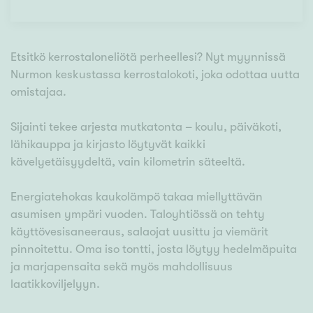
Etsitkö kerrostaloneliötä perheellesi? Nyt myynnissä
Nurmon keskustassa kerrostalokoti, joka odottaa uutta
omistajaa.
Sijainti tekee arjesta mutkatonta – koulu, päiväkoti,
lähikauppa ja kirjasto löytyvät kaikki
kävelyetäisyydeltä, vain kilometrin säteeltä.
Energiatehokas kaukolämpö takaa miellyttävän
asumisen ympäri vuoden. Taloyhtiössä on tehty
käyttövesisaneeraus, salaojat uusittu ja viemärit
pinnoitettu. Oma iso tontti, josta löytyy hedelmäpuita
ja marjapensaita sekä myös mahdollisuus
laatikkoviljelyyn.