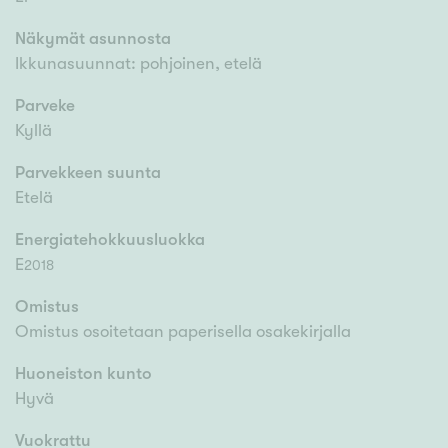
Näkymät asunnosta
Ikkunasuunnat: pohjoinen, etelä
Parveke
Kyllä
Parvekkeen suunta
Etelä
Energiatehokkuusluokka
E
2018
Omistus
Omistus osoitetaan paperisella osakekirjalla
Huoneiston kunto
Hyvä
Vuokrattu