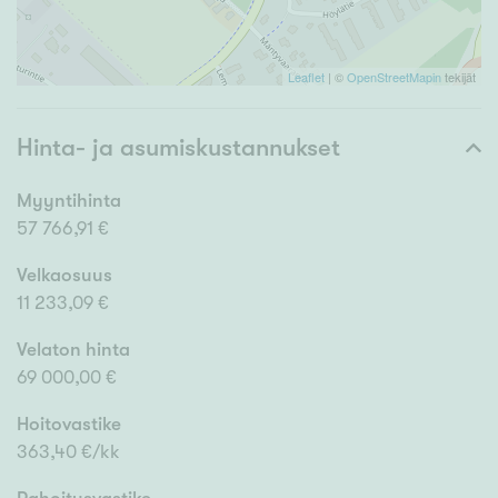
Leaflet
| ©
OpenStreetMapin
tekijät
Hinta- ja asumiskustannukset
Myyntihinta
57 766,91 €
Velkaosuus
11 233,09 €
Velaton hinta
69 000,00 €
Hoitovastike
363,40 €/kk