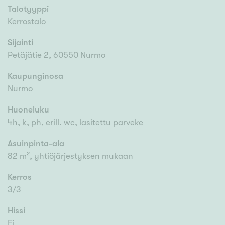
Talotyyppi
Kerrostalo
Sijainti
Petäjätie 2, 60550 Nurmo
Kaupunginosa
Nurmo
Huoneluku
4h, k, ph, erill. wc, lasitettu parveke
Asuinpinta-ala
82 m², yhtiöjärjestyksen mukaan
Kerros
3/3
Hissi
Ei