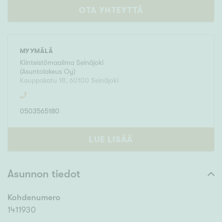
OTA YHTEYTTÄ
MYYMÄLÄ
Kiinteistömaailma
Seinäjoki
(
Asuntolakeus Oy
)
Kauppakatu 18
,
60100
Seinäjoki
0503565180
LUE LISÄÄ
Asunnon tiedot
Kohdenumero
1411930