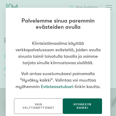
OTA YHTEYTTÄ
ESITTELY
KOHTEEN TIEDOT
Hae kohteita
Palvelemme sinua paremmin
evästeiden avulla
Petäjätie 2
,
Nurmo
,
Seinäjoki
Kiinteistömaailma käyttää
verkkopalvelussaan evästeitä, joiden avulla
82
m²
4h, k, ph, erill. wc, lasitettu parveke
sivusto toimii toivotulla tavalla ja voimme
tarjota sinulle kiinnostavaa sisältöä.
69 000,00 €
57 766,91 €
Voit antaa suostumuksesi painamalla
Velaton hinta
Myyntihinta
"Hyväksy kaikki". Valintaa voi muuttaa
myöhemmin
Evästeasetukset
-linkin kautta.
VAIN
HYVÄKSYN
VÄLTTÄMÄTTÖMÄT
KAIKKI