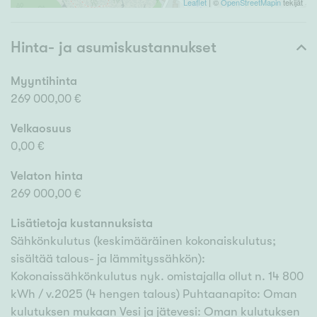
Leaflet
| ©
OpenStreetMapin
tekijät
Hinta- ja asumiskustannukset
Myyntihinta
269 000,00 €
Velkaosuus
0,00 €
Velaton hinta
269 000,00 €
Lisätietoja kustannuksista
Sähkönkulutus (keskimääräinen kokonaiskulutus;
sisältää talous- ja lämmityssähkön):
Kokonaissähkönkulutus nyk. omistajalla ollut n. 14 800
kWh / v.2025 (4 hengen talous) Puhtaanapito: Oman
kulutuksen mukaan Vesi ja jätevesi: Oman kulutuksen