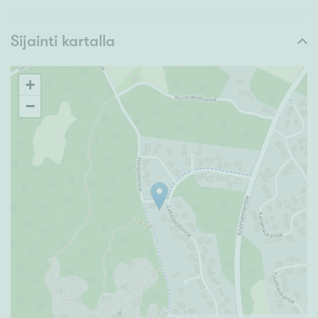
Sijainti kartalla
+
−