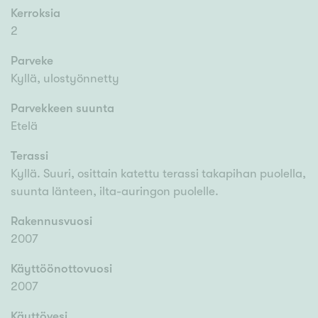
Kerroksia
2
Parveke
Kyllä, ulostyönnetty
Parvekkeen suunta
Etelä
Terassi
Kyllä. Suuri, osittain katettu terassi takapihan puolella,
suunta länteen, ilta-auringon puolelle.
Rakennusvuosi
2007
Käyttöönottovuosi
2007
Käyttövesi