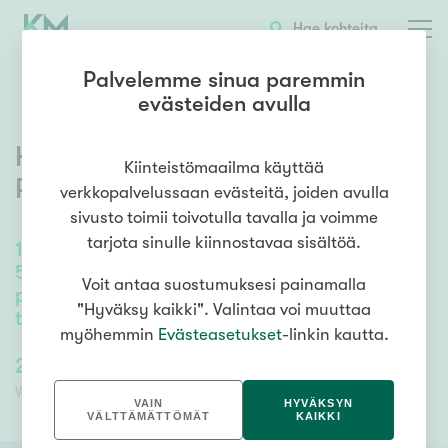
OTA YHTEYTTÄ
ESITTELY
KOHTEEN TIEDOT
Hae kohteita
Palvelemme sinua paremmin
evästeiden avulla
Hiiripöllöntie 13
,
Siltakylä
,
Kiinteistömaailma käyttää
Pyhtää
verkkopalvelussaan evästeitä, joiden avulla
sivusto toimii toivotulla tavalla ja voimme
tarjota sinulle kiinnostavaa sisältöä.
150
m²
/
187
m²
5mh, oh, kirjasto, keittiö, 2 x erill.wc, sauna,
Voit antaa suostumuksesi painamalla
psh, khh, vh, parveke ja osittain katettu
"Hyväksy kaikki". Valintaa voi muuttaa
terassi
myöhemmin
Evästeasetukset
-linkin kautta.
269 000,00 €
269 000,00 €
Velaton hinta
Myyntihinta
VAIN
HYVÄKSYN
VÄLTTÄMÄTTÖMÄT
KAIKKI