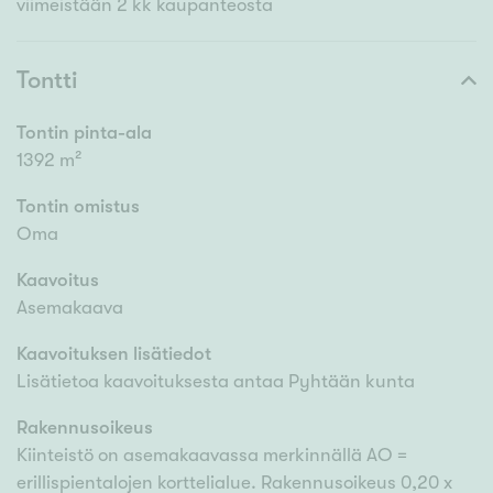
viimeistään 2 kk kaupanteosta
Tontti
Tontin pinta-ala
1392 m²
Tontin omistus
Oma
Kaavoitus
Asemakaava
Kaavoituksen lisätiedot
Lisätietoa kaavoituksesta antaa Pyhtään kunta
Rakennusoikeus
Kiinteistö on asemakaavassa merkinnällä AO =
erillispientalojen korttelialue. Rakennusoikeus 0,20 x