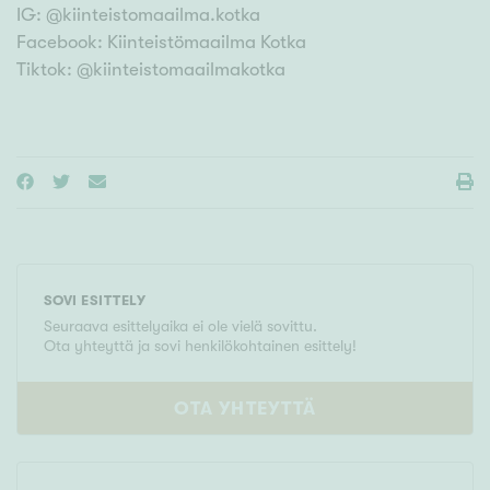
IG: @kiinteistomaailma.kotka
Facebook: Kiinteistömaailma Kotka
Tiktok: @kiinteistomaailmakotka
SOVI ESITTELY
Seuraava esittelyaika ei ole vielä sovittu.
Ota yhteyttä ja sovi henkilökohtainen esittely!
OTA YHTEYTTÄ