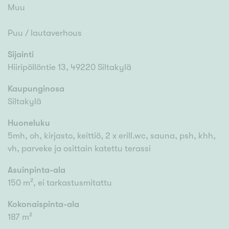
Muu
Puu / lautaverhous
Sijainti
Hiiripöllöntie 13, 49220 Siltakylä
Kaupunginosa
Siltakylä
Huoneluku
5mh, oh, kirjasto, keittiö, 2 x erill.wc, sauna, psh, khh,
vh, parveke ja osittain katettu terassi
Asuinpinta-ala
150 m², ei tarkastusmitattu
Kokonaispinta-ala
187 m²