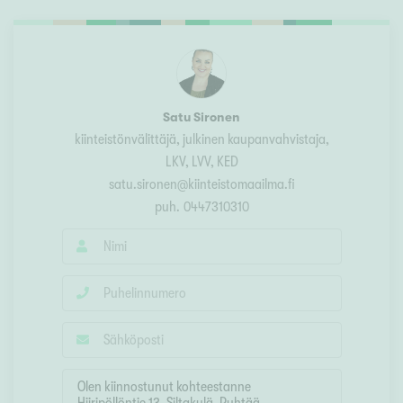
Satu Sironen
kiinteistönvälittäjä, julkinen kaupanvahvistaja
,
LKV, LVV, KED
satu.sironen@kiinteistomaailma.fi
puh.
0447310310