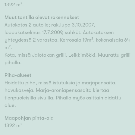
1392 m².
Muut tontilla olevat rakennukset
Autokatos 2 autolle; rak.lupa 3.10.2007,
loppukatselmus 17.7.2009, sähköt. Autokatoksen
yhteydessä 2 varastoa. Kerrosala 19m², kokonaisala 64
m².
Kota, missä Jalotakan grilli. Leikkimökki. Muurattu grilli
pihalla.
Piha-alueet
Hoidettu piha, missä istutuksia ja marjapensaita,
havukasveja. Marja-aroniapensasaita kiertää
tienpuoleisilla sivuilla. Pihalla myös osittain aidattu
alue.
Maapohjan pinta-ala
1392 m²