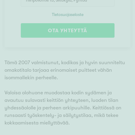
Tietosuojaseloste
OTA YHTEYTTÄ
Tämä 2007 valmistunut, kodikas ja hyvin suunniteltu
omakotitalo tarjoaa erinomaiset puitteet vähän
isommallekin perheelle.
Valoisa olohuone muodostaa kodin sydämen ja
avautuu sulavasti keittiön yhteyteen, luoden tilan
yhdessäololle ja perheen arkipuuhille. Keittiössä on
runsaasti työskentely- ja säilytystilaa, mikä tekee
kokkaamisesta miellyttävää.