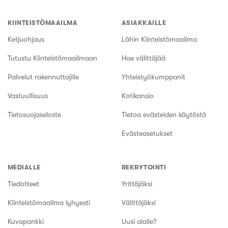
KIINTEISTÖMAAILMA
ASIAKKAILLE
Ketjuohjaus
Lähin Kiinteistömaailma
Tutustu Kiinteistömaailmaan
Hae välittäjää
Palvelut rakennuttajille
Yhteistyökumppanit
Vastuullisuus
Kotikansio
Tietosuojaseloste
Tietoa evästeiden käytöstä
Evästeasetukset
MEDIALLE
REKRYTOINTI
Tiedotteet
Yrittäjäksi
Kiinteistömaailma lyhyesti
Välittäjäksi
Kuvapankki
Uusi alalle?