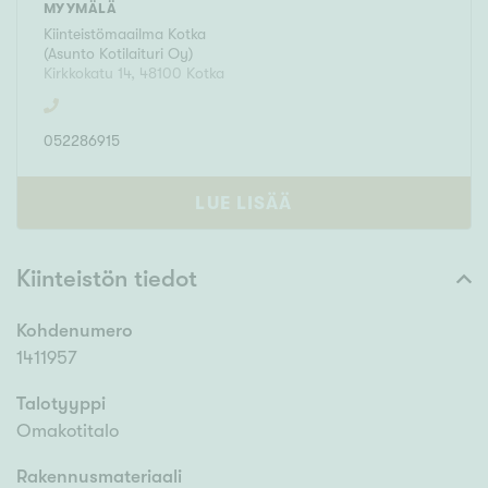
MYYMÄLÄ
Kiinteistömaailma
Kotka
(
Asunto Kotilaituri Oy
)
Kirkkokatu 14
,
48100
Kotka
052286915
LUE LISÄÄ
Kiinteistön tiedot
Kohdenumero
1411957
Talotyyppi
Omakotitalo
Rakennusmateriaali