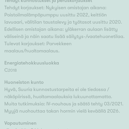
Tehdyt kunnostukset ja peruskorjaukset
Tehdyt korjaukset: Nykyisen omistajan aikana:
Poistoilmalämpöpumppu uusittu 2022, keittiön
lavuaari, välitilan taustalevy ja työtasot uusittu 2020.
Edellisen omistajan aikana: yläkerran aulaan lisätty
väliseinä ja näin saatu lisää säilytys-/vaatehuonetilaa.
Tulevat korjaukset: Parvekkeen
maalaus/huoltomaalaus.
Energiatehokkuusluokka
C
2018
Huoneiston kunto
Hyvä, Suuria kunnostustarpeita ei ole tiedossa /
näköpiirissä, huoltomaalauksia lukuunottamatta.
Muita tutkimuksia: IV-nouhous ja säätö tehty 03/2021.
Myyjä nuohouttaa takan hormin vielä keväällä 2026.
Vapautuminen