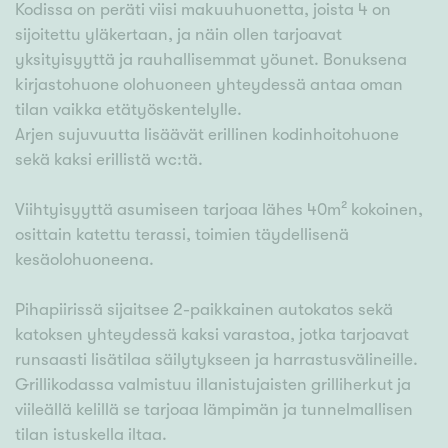
Kodissa on peräti viisi makuuhuonetta, joista 4 on
sijoitettu yläkertaan, ja näin ollen tarjoavat
yksityisyyttä ja rauhallisemmat yöunet. Bonuksena
kirjastohuone olohuoneen yhteydessä antaa oman
tilan vaikka etätyöskentelylle.
Arjen sujuvuutta lisäävät erillinen kodinhoitohuone
sekä kaksi erillistä wc:tä.
Viihtyisyyttä asumiseen tarjoaa lähes 40m² kokoinen,
osittain katettu terassi, toimien täydellisenä
kesäolohuoneena.
Pihapiirissä sijaitsee 2-paikkainen autokatos sekä
katoksen yhteydessä kaksi varastoa, jotka tarjoavat
runsaasti lisätilaa säilytykseen ja harrastusvälineille.
Grillikodassa valmistuu illanistujaisten grilliherkut ja
viileällä kelillä se tarjoaa lämpimän ja tunnelmallisen
tilan istuskella iltaa.