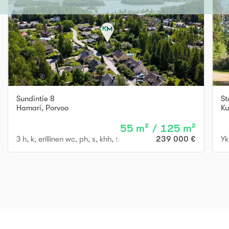
Sundintie 8
St
Hamari
,
Porvoo
Ku
55 m² / 125 m²
3 h, k, erillinen wc, ph, s, khh, takkahuone, varastohuone, lasiv
239 000 €
Yk