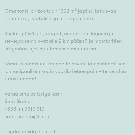
Oma tontti on kooltaan 1392 m² ja pihalla kasvaa
perennoja, istutuksia ja marjapensaita.
Koulut, päiväkoti, kaupat, uimaranta, kirjasto ja
terveysasema ovat alle 2 km päässä ja moottoritien
liittymään ajat muutamassa minuutissa.
Tämä kokonaisuus tarjoaa toimivan, lämminhenkisen
ja monipuolisen kodin vuosiksi eteenpäin – tervetuloa
tutustumaan!
Varaa oma esittelyaikasi:
Satu Sironen
+358 44 7310 310
satu.sironen@km.fi
Löydät meidät somesta: