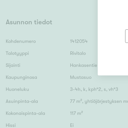
Asunnon tiedot
Kohdenumero
1412054
Talotyyppi
Rivitalo
Sijainti
Hankasentie 1, 90560 Oul
Kaupunginosa
Mustasuo
Huoneluku
3-4h, k, kph*2, s, vh*3
Asuinpinta-ala
77 m², yhtiöjärjestyksen 
Kokonaispinta-ala
117 m²
Hissi
Ei