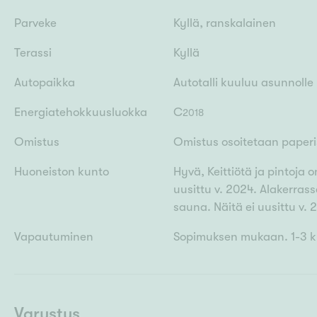
Parveke
Kyllä, ranskalainen
Terassi
Kyllä
Autopaikka
Autotalli kuuluu asunnolle
Energiatehokkuusluokka
C
2018
Omistus
Omistus osoitetaan paperis
Huoneiston kunto
Hyvä, Keittiötä ja pintoja
uusittu v. 2024. Alakerras
sauna. Näitä ei uusittu v. 
Vapautuminen
Sopimuksen mukaan. 1-3 kk
Varustus