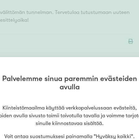
en välittömän tunnelman. Tervetuloa tutustumaan uuteen
 esittelyaika!
Palvelemme sinua paremmin evästeiden
MYYMÄLÄ
avulla
Kiinteistömaailma
Oulu Rotuaari
(
Rotuaarin Kodit Oy
)
0106338800
Pakkahuoneenkatu 18 B 28
,
90100
Kiinteistömaailma käyttää verkkopalvelussaan evästeitä,
Oulu
oiden avulla sivusto toimii toivotulla tavalla ja voimme tarjo
sinulle kiinnostavaa sisältöä.
LUE LISÄÄ
Voit antaa suostumuksesi painamalla "Hyväksy kaikki".