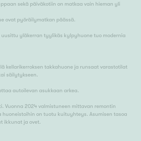
auppaan sekä päiväkotiin on matkaa vain hieman yli
lue ovat pyöräilymatkan päässä.
 uusittu yläkerran tyylikäs kylpyhuone tuo modernia
lä kellarikerroksen takkahuone ja runsaat varastotilat
ai säilytykseen.
pottaa autoilevan asukkaan arkea.
sesti. Vuonna 2024 valmistuneen mittavan remontin
ja huoneistoihin on tuotu kuituyhteys. Asumisen tasoa
t ikkunat ja ovet.