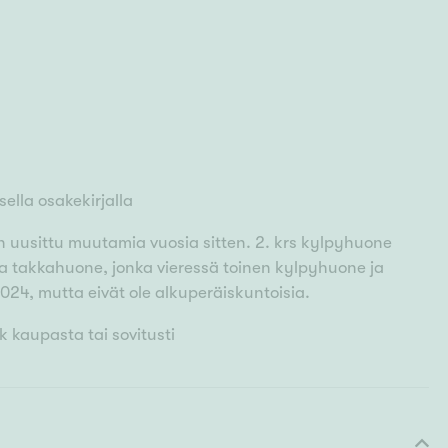
ella osakekirjalla
 on uusittu muutamia vuosia sitten. 2. krs kylpyhuone
sa takkahuone, jonka vieressä toinen kylpyhuone ja
2024, mutta eivät ole alkuperäiskuntoisia.
 kaupasta tai sovitusti