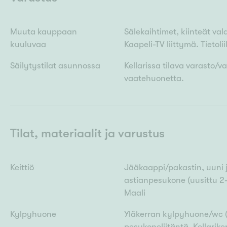
Muuta kauppaan
Sälekaihtimet, kiinteät val
kuuluvaa
Kaapeli-TV liittymä. Tietol
Säilytystilat asunnossa
Kellarissa tilava varasto/v
vaatehuonetta.
Tilat, materiaalit ja varustus
Keittiö
Jääkaappi/pakastin, uuni ja
astianpesukone (uusittu 2-3 
Maali
Kylpyhuone
Yläkerran kylpyhuone/wc (u
pesukoneliitäntä. Kellari