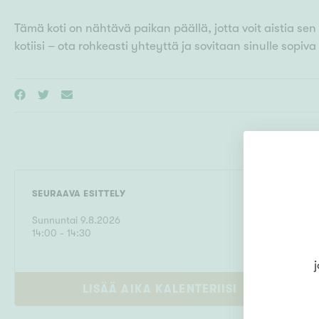
Tämä koti on nähtävä paikan päällä, jotta voit aistia s
kotiisi – ota rohkeasti yhteyttä ja sovitaan sinulle sopiva
SEURAAVA ESITTELY
Sunnuntai
9
.
8
.
2026
14
:
00
- 14:30
j
LISÄÄ AIKA KALENTERIISI