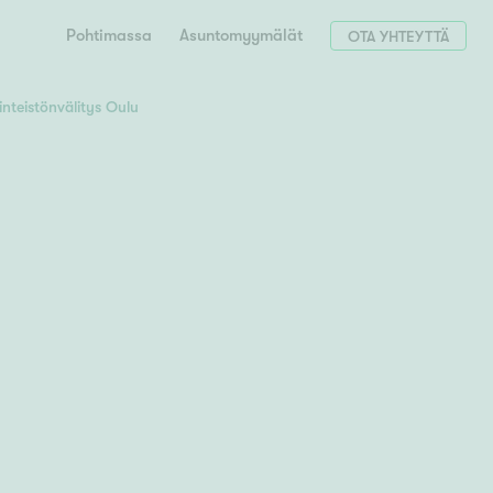
Pohtimassa
Asuntomyymälät
OTA YHTEYTTÄ
inteistönvälitys Oulu
Hae postinumerosi perusteella
unnon ostajille
 liittyvät
T
Tahko
Tampere
Tornio
Turku
totoimeksianto
Tuusula
V
 meidät
Vaasa
Valkeakoski
Vantaa
tys alueellasi
Varkaus
Y
vaniemi