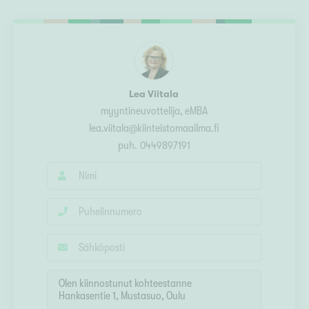
Ylivieska
Ylöjärvi
oki
rkulla
Lea Viitala
myyntineuvottelija
, eMBA
lea.viitala@kiinteistomaailma.fi
puh.
0449897191