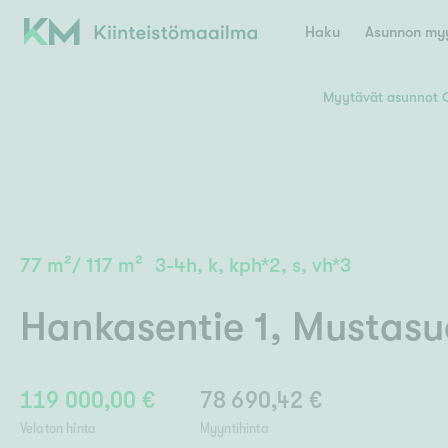
Haku
Asunnon myy
Myytävät asunnot 
Valitse lähin myymäläpaikkakunta
Asun
E
K
Kiint
Tarj
Espoo
Ka
Ka
77
m²
/
117
m²
3-4h, k, kph*2, s, vh*3
Ki
Kiint
Ko
H
Digi
Hankasentie 1
,
Mustasu
Hamina
Helsinki
Hyvinkää
Avoi
L
Hämeenlinna
Lah
119 000,00 €
78 690,42 €
Lev
I
Päätök
Velaton hinta
Myyntihinta