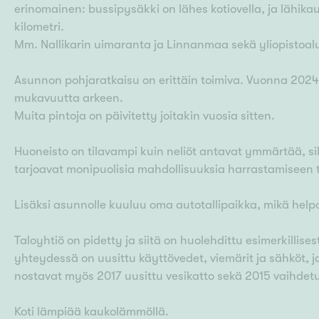
erinomainen: bussipysäkki on lähes kotiovella, ja lähik
kilometri.
Mm. Nallikarin uimaranta ja Linnanmaa sekä yliopistoa
Asunnon pohjaratkaisu on erittäin toimiva. Vuonna 2024
mukavuutta arkeen.
Muita pintoja on päivitetty joitakin vuosia sitten.
Huoneisto on tilavampi kuin neliöt antavat ymmärtää, sil
tarjoavat monipuolisia mahdollisuuksia harrastamiseen t
Lisäksi asunnolle kuuluu oma autotallipaikka, mikä hel
Taloyhtiö on pidetty ja siitä on huolehdittu esimerkilli
yhteydessä on uusittu käyttövedet, viemärit ja sähköt, 
nostavat myös 2017 uusittu vesikatto sekä 2015 vaihdetu
Koti lämpiää kaukolämmöllä.