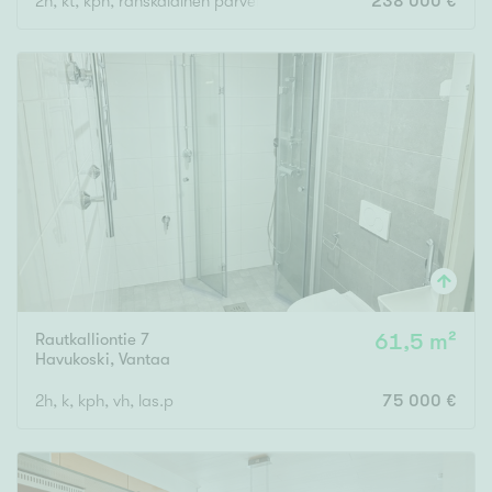
2h, kt, kph, ranskalainen parveke
238 000 €
Rautkalliontie 7
61,5 m²
Havukoski
,
Vantaa
2h, k, kph, vh, las.p
75 000 €