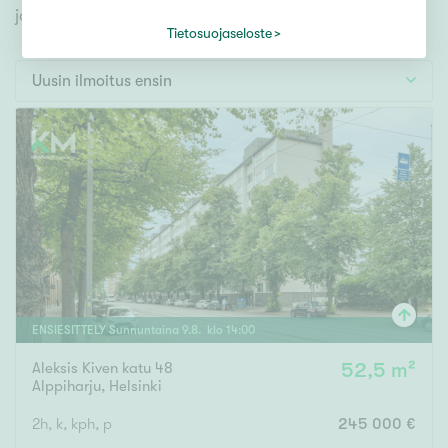
Tontti
jonka avulla löydät omien toiveidesi mukaisen kodin.
Vapaa-ajan asunto
Tietosuojaseloste
Toimitila
Uusin ilmoitus ensin
Autotalli
Muut
Hinta
000
000 €
Pinta-ala
ENSIESITTELY
Sunnuntaina
9
.
8
. klo
14
:
00
Aleksis Kiven katu 48
52,5 m²
Asuinpinta-ala
Kokonaispinta-ala
Alppiharju
,
Helsinki
m²
2h, k, kph, p
245 000 €