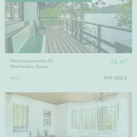
Tyydyttävä
Välttävä
Ominaisuudet
Hissi
Järvi- tai merinäköala
Maalämpö
Viherlaaksonranta 10
91 m²
Viherlaakso
,
Espoo
Oma ranta
4h+k
399 000 €
Oma sauna
Parveke
Senioriasunto