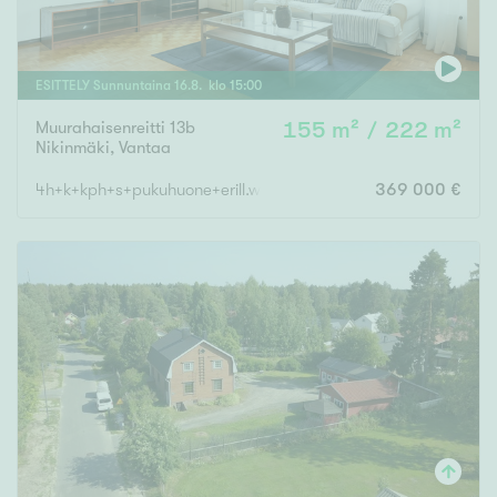
ESITTELY
Sunnuntaina
16
.
8
. klo
15
:
00
Muurahaisenreitti 13b
155 m² / 222 m²
Nikinmäki
,
Vantaa
4h+k+kph+s+pukuhuone+erill.wc+takkah+vh+khh+autotalli
369 000 €