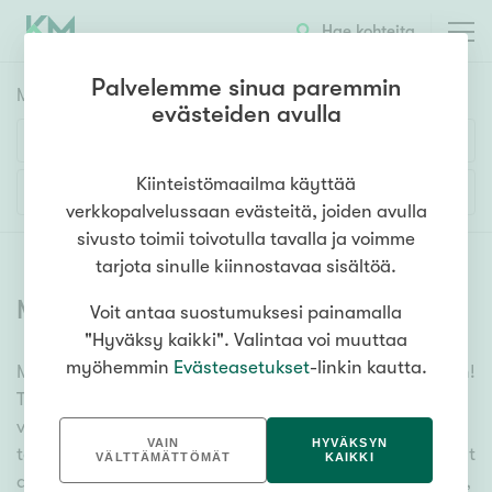
Hae kohteita
Palvelemme sinua paremmin
Myyntikohteet
HAE
evästeiden avulla
Huoneluku
Kiinteistömaailma käyttää
Lisää hakuehtoja
verkkopalvelussaan evästeitä, joiden avulla
1h
2h
3h
4h
5h+
sivusto toimii toivotulla tavalla ja voimme
tarjota sinulle kiinnostavaa sisältöä.
Myytävät asunnot
(
6338
)
Voit antaa suostumuksesi painamalla
Asuntotyyppi
"Hyväksy kaikki". Valintaa voi muuttaa
Kerros-/luhtitalo
myöhemmin
Evästeasetukset
-linkin kautta.
Meiltä löydät myytävät asunnot, oli tarpeesi mikä vain!
Rivitalo/paritalo
Tuhansien kohteiden ja satojen kiinteistönvälittäjien
Omakoti-/erillistalo
verkostomme auttaa sinua kenties elämäsi
VAIN
HYVÄKSYN
tärkeimmässä päätöksessä. Katso alta kaikki myytävät
Maa- tai metsätila
VÄLTTÄMÄTTÖMÄT
KAIKKI
asunnot. Hyödynnä myös kätevää hakutyökaluamme,