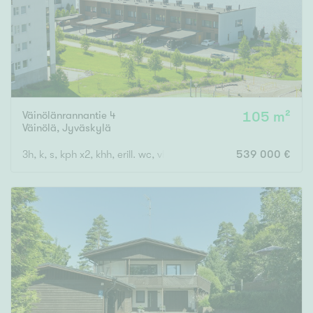
Väinölänrannantie 4
105 m²
Väinölä
,
Jyväskylä
3h, k, s, kph x2, khh, erill. wc, vh, las.p, ter
539 000 €