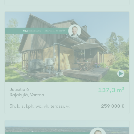
Jousitie 6
137,3 m²
Rajakylä
,
Vantaa
5h, k, s, kph, wc, vh, terassi, var, ak
259 000 €