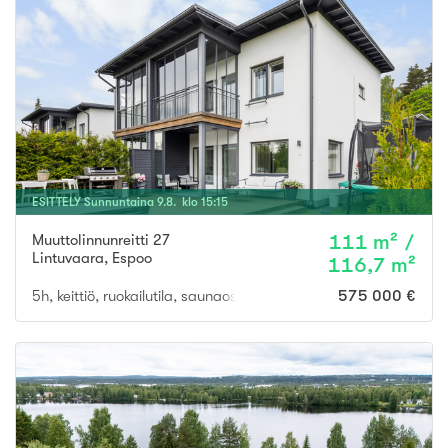
ESITTELY
Sunnuntaina
9
.
8
. klo
15
:
15
Muuttolinnunreitti 27
111 m² /
Lintuvaara
,
Espoo
116,7 m²
5h, keittiö, ruokailutila, saunaosasto, kylpyhuone, varasto, aut
575 000 €