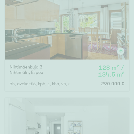
Nihtimäenkuja 3
128 m² /
Nihtimäki
,
Espoo
134,5 m²
5h, avokeittiö, kph, s, khh, vh, erill.wc, autokatos, varasto
290 000 €