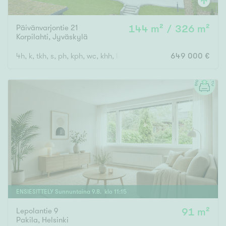
Päivänvarjontie 21
144 m² / 326 m²
Korpilahti
,
Jyväskylä
4h, k, tkh, s, ph, kph, wc, khh, las.ter, las.p, varastot, 2 auton au
649 000 €
ENSIESITTELY
Sunnuntaina
9
.
8
. klo
11
:
15
Lepolantie 9
91 m²
Pakila
,
Helsinki