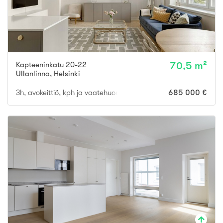
Kapteeninkatu 20-22
70,5 m²
Ullanlinna
,
Helsinki
3h, avokeittiö, kph ja vaatehuone
685 000 €