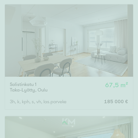
Solistinkatu 1
67,5 m²
Taka-Lyötty
,
Oulu
3h, k, kph, s, vh, las.parveke
185 000 €