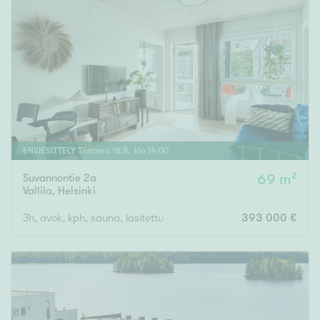
ENSIESITTELY
Tiistaina
18
.
8
. klo
14
:
00
Suvannontie 2a
69 m²
Vallila
,
Helsinki
3h, avok, kph, sauna, lasitettu parveke
393 000 €