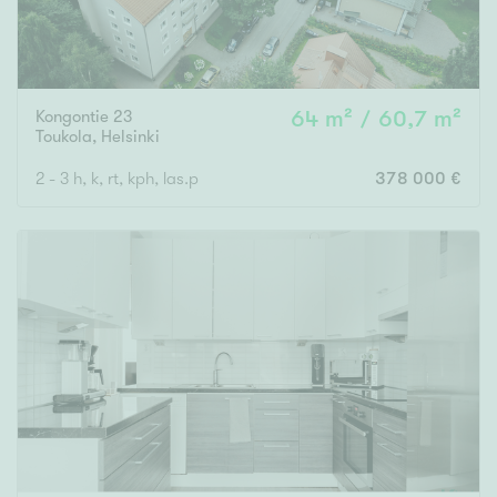
Kongontie 23
64 m² / 60,7 m²
Toukola
,
Helsinki
2 - 3 h, k, rt, kph, las.p
378 000 €