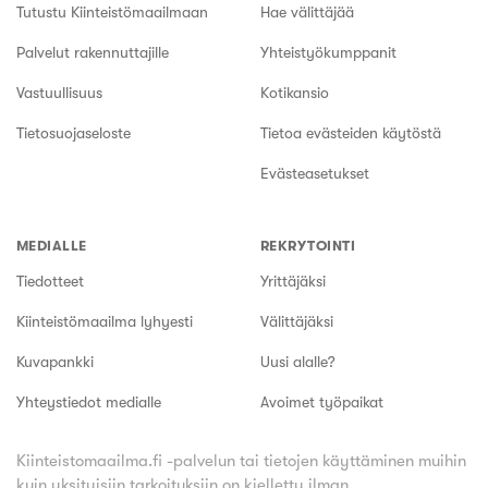
Tutustu Kiinteistömaailmaan
Hae välittäjää
Palvelut rakennuttajille
Yhteistyökumppanit
Vastuullisuus
Kotikansio
Tietosuojaseloste
Tietoa evästeiden käytöstä
Evästeasetukset
MEDIALLE
REKRYTOINTI
Tiedotteet
Yrittäjäksi
Kiinteistömaailma lyhyesti
Välittäjäksi
Kuvapankki
Uusi alalle?
Yhteystiedot medialle
Avoimet työpaikat
Kiinteistomaailma.fi -palvelun tai tietojen käyttäminen muihin
kuin yksityisiin tarkoituksiin on kielletty ilman