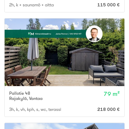
2h, k + saunamö + aitta
115 000 €
Pallotie 48
79 m²
Rajakylä
,
Vantaa
3h, k, vh, kph, s, wc, terassi
218 000 €