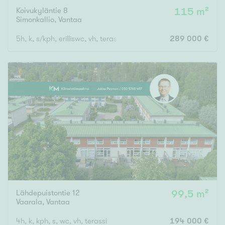
Koivukyläntie 8
115 m²
Simonkallio
,
Vantaa
5h, k, s/kph, erilliswc, vh, terassi
289 000 €
Lähdepuistontie 12
99,5 m²
Vaarala
,
Vantaa
4h, k, kph, s, wc, vh, terassi
194 000 €