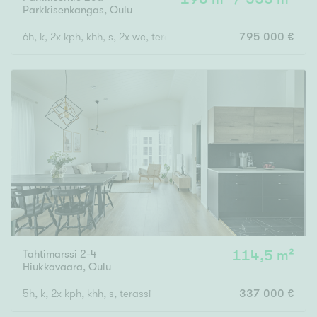
Parkkisenkangas
,
Oulu
6h, k, 2x kph, khh, s, 2x wc, terassi + uima-allas
795 000 €
Tahtimarssi 2-4
114,5 m²
Hiukkavaara
,
Oulu
5h, k, 2x kph, khh, s, terassi
337 000 €