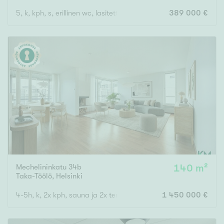
5, k, kph, s, erillinen wc, lasitettu parveke, piha, autotalli
389 000 €
Mechelininkatu 34b
140 m²
Taka-Töölö
,
Helsinki
4-5h, k, 2x kph, sauna ja 2x terassi.
1 450 000 €