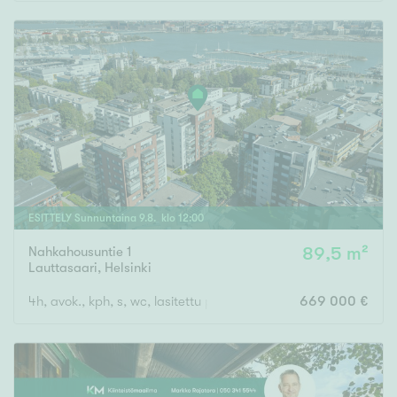
Rakennusvuosi
Uudiskohteet
Vain uudiskohteet
Ei uudiskohteita
ESITTELY
Sunnuntaina
9
.
8
. klo
12
:
00
Nahkahousuntie 1
89,5 m²
Arvokohteet
Lauttasaari
,
Helsinki
Vain arvokohteet
Ei arvokohteita
4h, avok., kph, s, wc, lasitettu parveke
669 000 €
Kunto
Hyvä