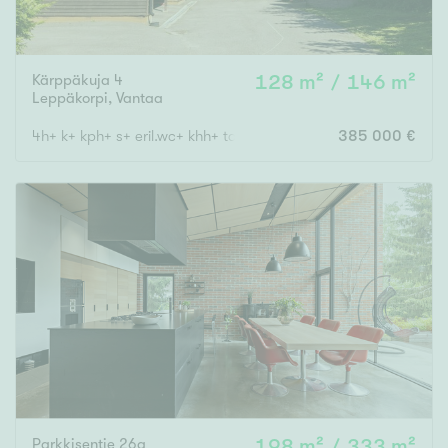
Kärppäkuja 4
128 m² / 146 m²
Leppäkorpi
,
Vantaa
4h+ k+ kph+ s+ eril.wc+ khh+ takkah.+ ask.h./th+ vh+ autokatos
385 000 €
Parkkisentie 26a
198 m² / 333 m²