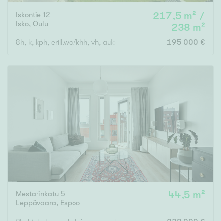
Iskontie 12
217,5 m² /
Isko
,
Oulu
238 m²
8h, k, kph, erill.wc/khh, vh, aula, Kellaritilat (runsaasti säilytyst
195 000 €
Mestarinkatu 5
44,5 m²
Leppävaara
,
Espoo