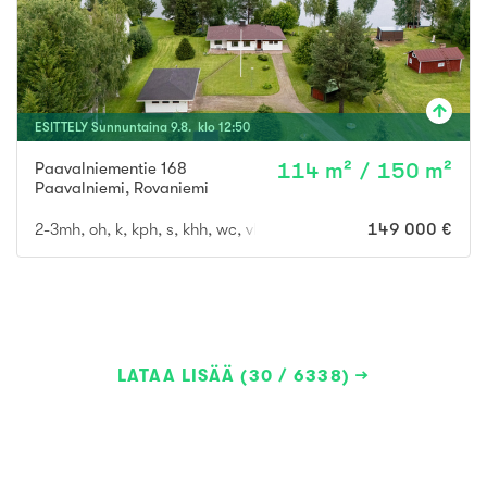
ESITTELY
Sunnuntaina
9
.
8
. klo
12
:
50
Paavalniementie 168
114 m² / 150 m²
Paavalniemi
,
Rovaniemi
2-3mh, oh, k, kph, s, khh, wc, vh
149 000 €
LATAA LISÄÄ (30 / 6338)