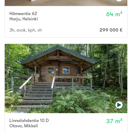
Hämeentie 62
64 m²
Harju
,
Helsinki
3h, avok, kph, vh
299 000 €
Linnalahdentie 10 D
37 m²
Otava
,
Mikkeli