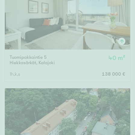
Tuomipakkaintie 5
40 m²
Hiekkasärkät
,
Kalajoki
1h,k,s
138 000 €