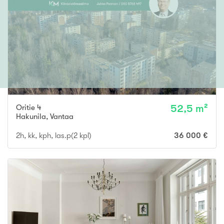
Oritie 4
52,5 m²
Hakunila
,
Vantaa
2h, kk, kph, las.p(2 kpl)
36 000 €