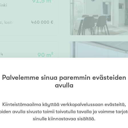
91,5 m²
Senioriasuminen
jen hinnat
inki
Valitse kiinteistönvälittäjä
oimitila
S
stönvälitys alueellasi
Arviointipalvelu
utotalli
keli
Mänttä
c, lasitettu parveke
460 000 €
Salo
Savonlinna
Seinäj
Muut
Siilinjärvi
Sotkamo
Söde
kia
Nummela
000
000 €
 4
90 m²
inki
Palvelemme sinua paremmin evästeiden
, las.p
518 000 €
Asuinpinta-ala
avulla
m²
Kiinteistömaailma käyttää verkkopalvelussaan evästeitä,
 6
74,5 m²
oiden avulla sivusto toimii toivotulla tavalla ja voimme tarjo
inki
sinulle kiinnostavaa sisältöä.