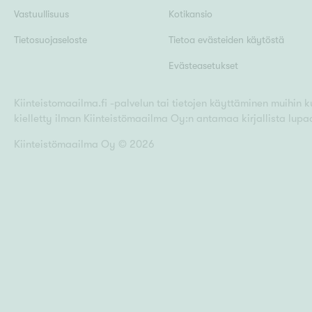
Vastuullisuus
Kotikansio
Tietosuojaseloste
Tietoa evästeiden käytöstä
Evästeasetukset
Kiinteistomaailma.fi -palvelun tai tietojen käyttäminen muihin kui
kielletty ilman Kiinteistömaailma Oy:n antamaa kirjallista lupa
Kiinteistömaailma Oy ©
2026