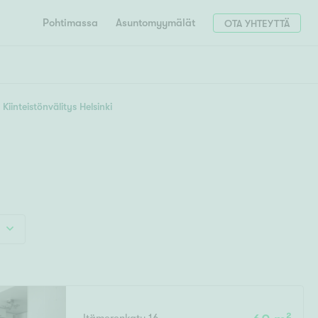
Pohtimassa
Asuntomyymälät
OTA YHTEYTTÄ
HAE
Hae postinumerosi perusteella
Kiinteistönvälitys Helsinki
unnon ostajille
4h
5h+
 liittyvät
T
Tahko
Tampere
Tornio
Turku
totoimeksianto
Tuusula
V
 meidät
Vaasa
Valkeakoski
Vantaa
tys alueellasi
Varkaus
Y
vaniemi