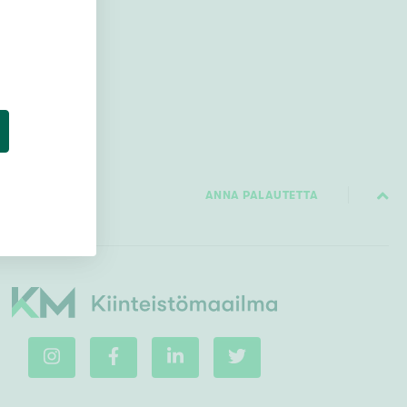
Ei uudiskohteita
Ei arvokohteita
ANNA PALAUTETTA