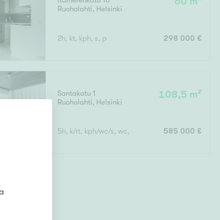
Itämerenkatu 16
60 m²
Ruoholahti
,
Helsinki
Ylivieska
Ylöjärvi
2h, kt, kph, s, p
298 000 €
oki
rkulla
Santakatu 1
108,5 m²
Ruoholahti
,
Helsinki
5h, k/rt, kph/wc/s, wc, eteinen, terassiparveke
585 000 €
Kokonaispinta-ala
ta