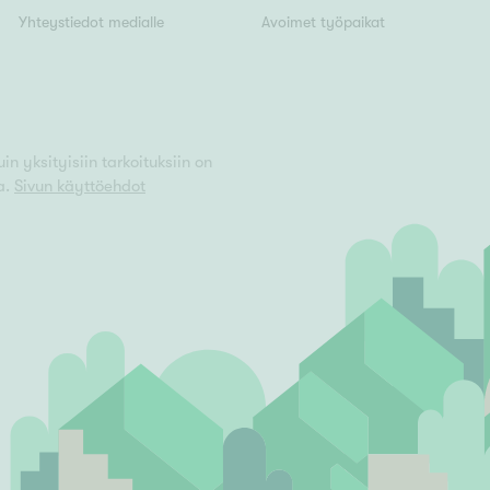
Järvi- tai merinäköala
Yhteystiedot medialle
Avoimet työpaikat
Maalämpö
Oma ranta
Oma sauna
Parveke
n yksityisiin tarkoituksiin on
a.
Sivun käyttöehdot
Senioriasunto