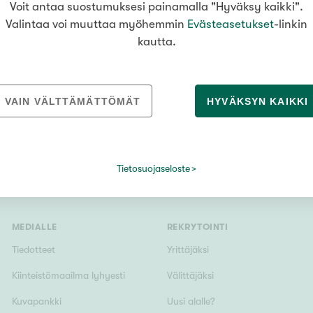
Voit antaa suostumuksesi painamalla "Hyväksy kaikki".
pyhuone, löylyhuone, lasitettu parveke
375 000 €
Valintaa voi muuttaa myöhemmin
Evästeasetukset
-linkin
kautta.
Vain uudiskohteet
VAIN VÄLTTÄMÄTTÖMÄT
HYVÄKSYN KAIKKI
Vain arvokohteet
Tietosuojaseloste
Hyvä
Tyydyttävä
MEDIALLE
REKRYTOINTI
Välttävä
Tiedotteet
Yrittäjäksi
Kiinteistömaailma lyhyesti
Välittäjäksi
issi
Kuvapankki
Uusi alalle?