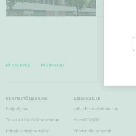
3h, keittiö, kyl
Uudiskohteet
Arvokohteet
PÅ SVENSKA
IN ENGLISH
Kunto
KIINTEISTÖMAAILMA
ASIAKKAILLE
Ketjuohjaus
Lähin Kiinteistömaailma
Tutustu Kiinteistömaailmaan
Hae välittäjää
Ominaisuudet
H
Palvelut rakennuttajille
Yhteistyökumppanit