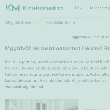
Haku
Asunnon myy
Myyntikohteet
Valitse lähin myymäläpaikkakunta
Myytävät asunnot Helsin
Asun
Huoneluku
Myytävät kerrostaloasunnot Helsinki R
E
K
Kiint
Tarj
Espoo
Ka
Meiltä löydät myytävät kerrostaloasunnot Helsinki Ruoho
Ka
Asuntotyyppi
Ki
helposti. Kätevän hakutyökalumme avulla löydät unelmiesi
Kiint
Ko
H
tähtäimessä sauna, parveke tai merinäköala. Katso alta
R
Digi
kerrostaloasunnot Helsinki Ruoholahti ja valitse itselles
Hamina
Helsinki
Hyvinkää
Avoi
videoesittelyihimme!
L
Hämeenlinna
Lah
T
Lev
I
Päätök