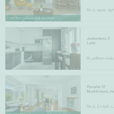
4h, k, apuk., kp
ESITTELY
Tiistaina
11
.
8
. klo
14
:
00
Jaakonkatu 3
Lahti
1h, erillinen mak
Perustie 12
Munkkiniemi
,
He
5h, k, 2 x kph, s