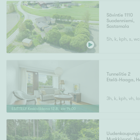
Sävintie 1110
Suodenniemi
,
Uudiskohteet
Sastamala
5h, k, kph, s, wc
Arvokohteet
Tunnelitie 2
Etelä-Haaga
,
H
Kunto
3h, k, kph, vh, l
ESITTELY
Keskiviikkona
12
.
8
. klo
14
:
00
Ominaisuudet
H
Uudenkaupungin
Munkkivuori
,
He