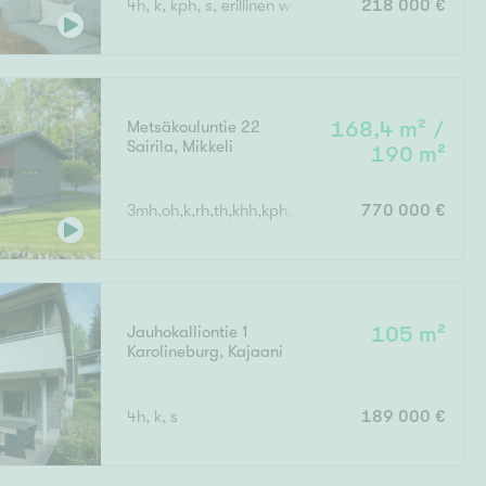
4h, k, kph, s, erillinen wc, terassi
218 000 €
Ylivieska
Ylöjärvi
oki
rkulla
Metsäkouluntie 22
168,4 m² /
Sairila
,
Mikkeli
190 m²
3mh,oh,k,rh,th,khh,kph,s,2xwc,parvi
770 000 €
Kokonaispinta-ala
Jauhokalliontie 1
105 m²
Karolineburg
,
Kajaani
4h, k, s
189 000 €