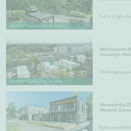
5-6 h, k, kph, 2
ESITTELY
Tiistaina
11
.
8
. klo
14
:
00
Mäkitorpantie 
Oulunkylä
,
Hels
2h+kk+kph+par
ESITTELY
Tiistaina
11
.
8
. klo
15
:
00
Westendintie 2
Westend
,
Espoo
Kaksi omakotita