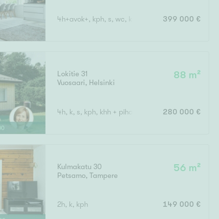
4h+avok+, kph, s, wc, khh, terassi, var
399 000 €
Lokitie 31
88 m²
Vuosaari
,
Helsinki
4h, k, s, kph, khh + piha
280 000 €
00
Kulmakatu 30
56 m²
Petsamo
,
Tampere
2h, k, kph
149 000 €