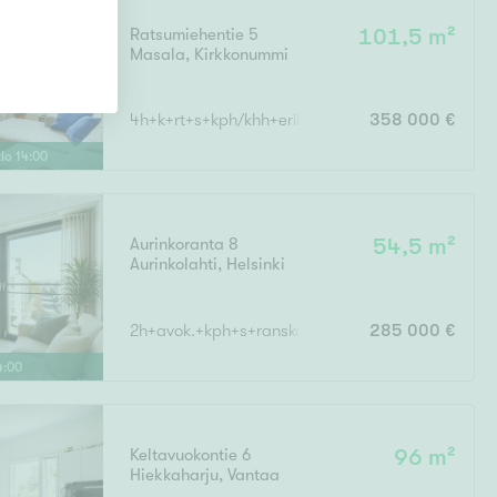
Ratsumiehentie 5
101,5 m²
Masala
,
Kirkkonummi
4h+k+rt+s+kph/khh+erill.wc+vh+et+ tk
358 000 €
klo
14
:
00
Aurinkoranta 8
54,5 m²
Aurinkolahti
,
Helsinki
2h+avok.+kph+s+ranskalainen parv.
285 000 €
4
:
00
Keltavuokontie 6
96 m²
Hiekkaharju
,
Vantaa