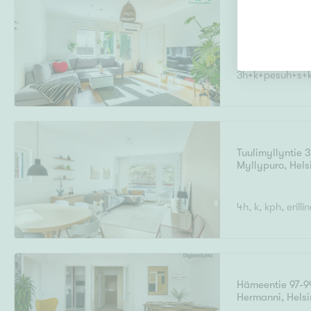
Hirvitie 12b
Leppäkorpi
,
Va
3h+k+pesuh+s+kh
Tuulimyllyntie 3
Myllypuro
,
Hels
4h, k, kph, erill
Hämeentie 97-9
Hermanni
,
Helsi