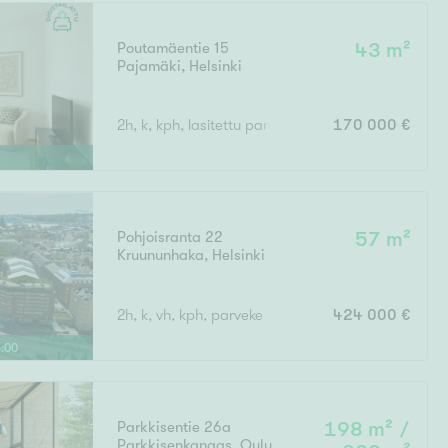
Poutamäentie 15
43 m²
Pajamäki
,
Helsinki
Ei uudiskohteita
2h, k, kph, lasitettu parveke
170 000 €
Ei arvokohteita
Pohjoisranta 22
57 m²
Kruununhaka
,
Helsinki
2h, k, vh, kph, parveke
424 000 €
5
:
00
Parkkisentie 26a
198 m² /
Parkkisenkangas
,
Oulu