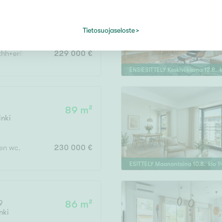
82,2 m²
ntaa
Tietosuojaseloste
h+erill.wc+vh+var.
229 000 €
ENSIESITTELY
Keskiviikkona
12
.
8
. 
89 m²
inki
inen wc, 2 x vh, lasitettu parveke
230 000 €
ESITTELY
Maanantaina
10
.
8
. klo
1
9
86 m²
nki