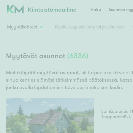
Haku
Asunnon myy
Myyntikohteet
Valitse lähin myymäläpaikkakunta
Asun
Huoneluku
Myytävät asunnot
(
6336
)
E
K
Kiint
Tarj
Espoo
Ka
Meiltä löydät myytävät asunnot, oli tarpeesi mikä vain! 
Ka
sinua kenties elämäsi tärkeimmässä päätöksessä. Kats
Asuntotyyppi
Ki
Kiint
Ko
jonka avulla löydät omien toiveidesi mukaisen kodin.
H
R
Digi
Hamina
Helsinki
Hyvinkää
Avoi
L
Hämeenlinna
Lainkaarentie 1
Lah
Torpparinmäki
,
T
Lev
I
Päätök