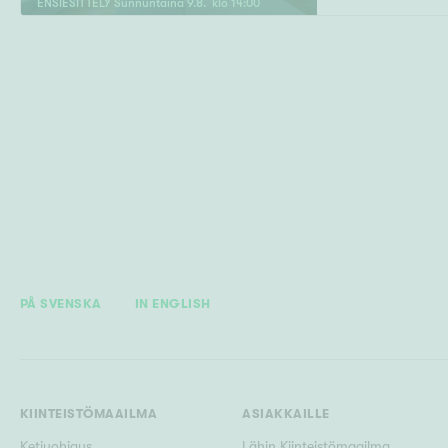
ENSIESITTELY
Sunnuntaina
9
.
8
. klo
14
:
00
PÅ SVENSKA
IN ENGLISH
KIINTEISTÖMAAILMA
ASIAKKAILLE
Ketjuohjaus
Lähin Kiinteistömaailma