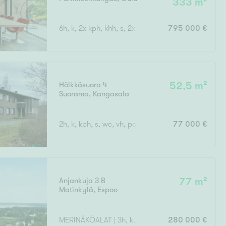
333 m²
6h, k, 2x kph, khh, s, 2x wc, terassi + uima-allas
795 000 €
Hölkkäsuora 4
52,5 m²
Suorama
,
Kangasala
2h, k, kph, s, wc, vh, parveke
77 000 €
Anjankuja 3 B
77 m²
Matinkylä
,
Espoo
MERINÄKÖALAT | 3h, k, kph ja las. parveke
280 000 €