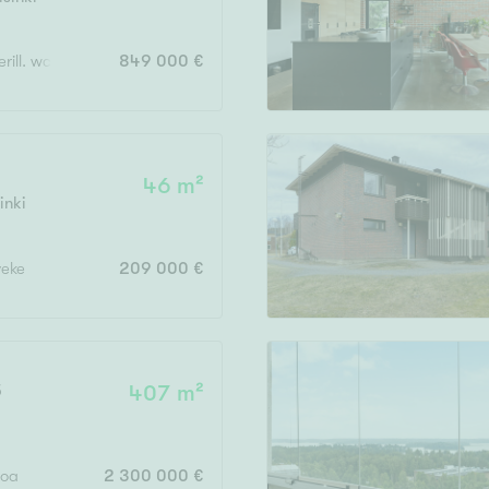
Järvi- tai merinäköala
Maalämpö
xerill. wc, saunaos. Piha, parveke, ransk.parveke sekä autotalli
849 000 €
Oma ranta
Oma sauna
Parveke
8
46 m²
Senioriasunto
inki
veke
209 000 €
5
407 m²
loa
2 300 000 €