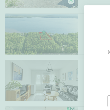
Norvan-Länsitie
Rovaniemi
Norvajärvi
,
Rova
Määräla
j
Naavakuja 4
Syväsenvaara
,
Rovaniemi
2h, k, kph, vh, l