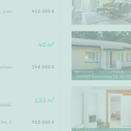
h, parveke
410 000 €
40 m²
uuhuone, tupakeittiö, s, p
146 000 €
ESITTELY
Sunnuntaina
9
.
8
. klo
11
:
133 m²
lsinki
, kht, 2 x parveke
915 000 €