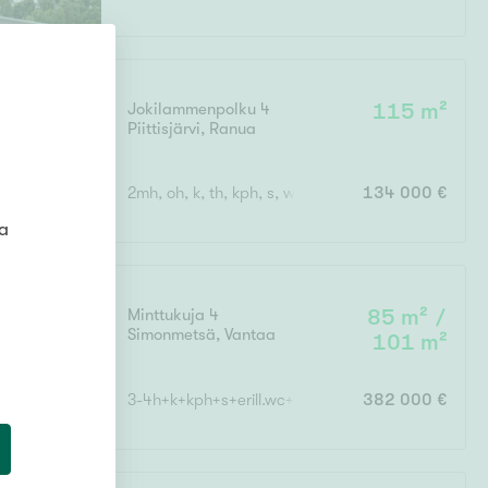
Jokilammenpolku 4
115 m²
Piittisjärvi
,
Ranua
2mh, oh, k, th, kph, s, wc, parvi
134 000 €
ta
Minttukuja 4
85 m² /
Simonmetsä
,
Vantaa
101 m²
3-4h+k+kph+s+erill.wc+khh+lasitettu terassi+auto
382 000 €
:
30