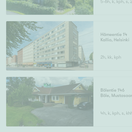
5-6h, k, kph, s,
Ilmajoki
Ivalo
Asunto
M
T
Kiintei
A
Mik
J
Joensuu
Jyväskylä
Järvenpää
Hämeentie 14
N
Kallio
,
Helsinki
No
Hinta
2h, kk, kph
Pinta-ala
Bölentie 146
Böle
,
Mustasaar
4h, k, kph, s, kh
Rakennusvuosi