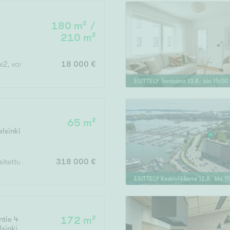
180 m² /
210 m²
Vain uudiskohteet
x2, var
18 000 €
ESITTELY
Torstaina
13
.
8
. klo
15
:
00
Vain arvokohteet
65 m²
elsinki
Hyvä
Tyydyttävä
asitettu parveke
318 000 €
Välttävä
ESITTELY
Keskiviikkona
12
.
8
. klo
1
issi
tie 4
172 m²
lsinki