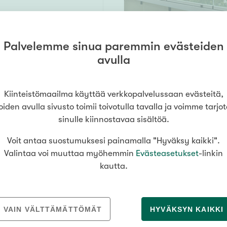
Palvelemme sinua paremmin evästeiden
 382,
5000 m²
avulla
niemi
95 000 €
Kiinteistömaailma käyttää verkkopalvelussaan evästeitä,
oiden avulla sivusto toimii toivotulla tavalla ja voimme tarjo
sinulle kiinnostavaa sisältöä.
Voit antaa suostumuksesi painamalla "Hyväksy kaikki".
61 m²
Valintaa voi muuttaa myöhemmin
Evästeasetukset
-linkin
kautta.
as.p
82 000 €
ESITTELY
Sunnuntaina
16
.
8
. klo
13
VAIN VÄLTTÄMÄTTÖMÄT
HYVÄKSYN KAIKKI