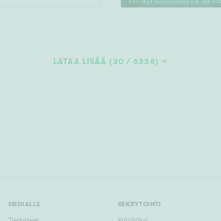
ESITTELY
Sunnuntaina
9
.
8
. klo
13
:
LATAA LISÄÄ (30 / 6336)
MEDIALLE
REKRYTOINTI
Tiedotteet
Yrittäjäksi