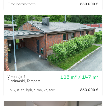
Omakotitalo tontti
230 000 €
Vihtakuja 2
105 m² / 147 m²
Finninmäki
,
Tampere
4h, k, rt, th, kph, s, wc, vh, terassi, var, ak
263 000 €