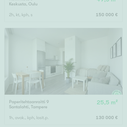
Keskusta
,
Oulu
2h, kt, kph, s
150 000 €
Paperitehtaanraitti 9
25,5 m²
Santalahti
,
Tampere
1h, avok., kph, lasit.p.
130 000 €