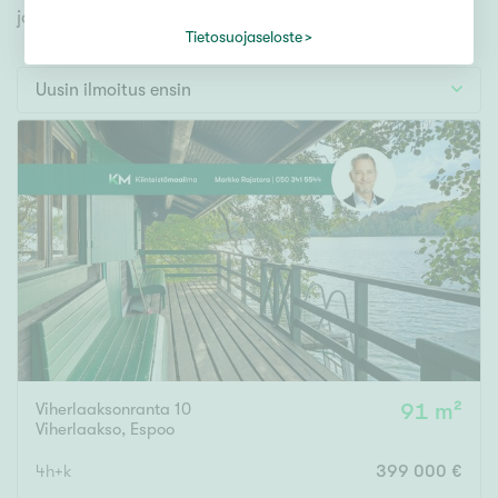
Tontti
jonka avulla löydät omien toiveidesi mukaisen kodin.
Vapaa-ajan asunto
Tietosuojaseloste
Toimitila
Uusin ilmoitus ensin
Autotalli
Muut
Hinta
000
000 €
Pinta-ala
Viherlaaksonranta 10
91 m²
Asuinpinta-ala
Kokonaispinta-ala
Viherlaakso
,
Espoo
m²
4h+k
399 000 €