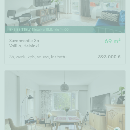
ENSIESITTELY
Tiistaina
18
.
8
. klo
14
:
00
Suvannontie 2a
69 m²
Vallila
,
Helsinki
3h, avok, kph, sauna, lasitettu parveke
393 000 €