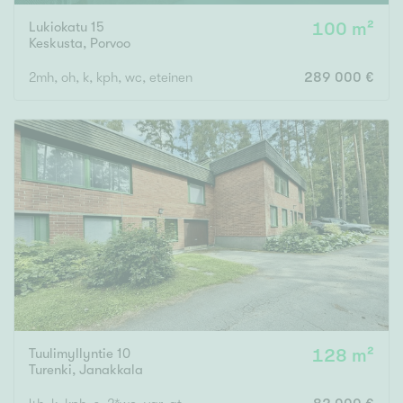
Lukiokatu 15
100 m²
Keskusta
,
Porvoo
2mh, oh, k, kph, wc, eteinen
289 000 €
Tuulimyllyntie 10
128 m²
Turenki
,
Janakkala