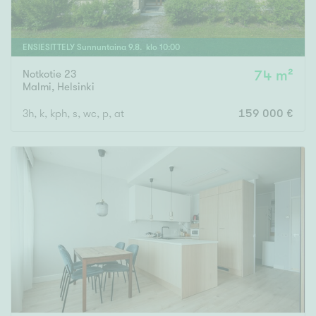
ENSIESITTELY
Sunnuntaina
9
.
8
. klo
10
:
00
Notkotie 23
74 m²
Malmi
,
Helsinki
3h, k, kph, s, wc, p, at
159 000 €