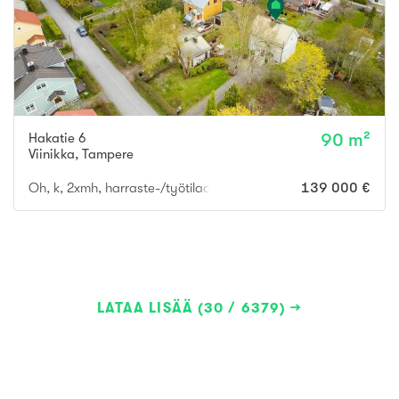
Hakatie 6
90 m²
Viinikka
,
Tampere
Oh, k, 2xmh, harraste-/työtilaa, pihasauna
139 000 €
LATAA LISÄÄ (30 / 6379)