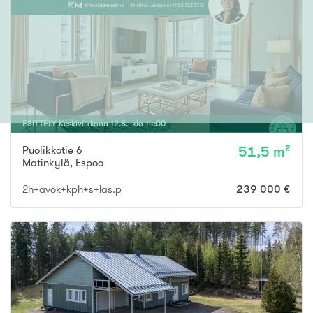
ESITTELY
Keskiviikkona
12
.
8
. klo
14
:
00
Puolikkotie 6
51,5 m²
Matinkylä
,
Espoo
2h+avok+kph+s+las.p
239 000 €