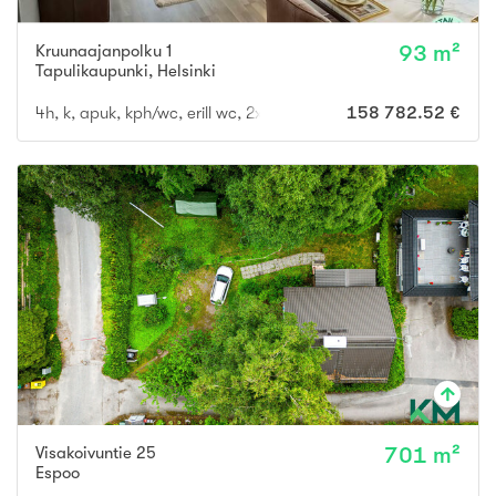
Kruunaajanpolku 1
93 m²
Tapulikaupunki
,
Helsinki
4h, k, apuk, kph/wc, erill wc, 2xvh, las. parv
158 782.52 €
Visakoivuntie 25
701 m²
Espoo