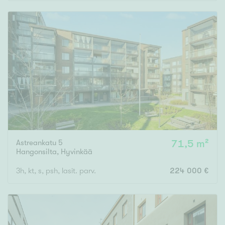
Rakennusvuosi
Uudiskohteet
Vain uudiskohteet
Ei uudiskohteita
Astreankatu 5
71,5 m²
Arvokohteet
Hangonsilta
,
Hyvinkää
Vain arvokohteet
Ei arvokohteita
3h, kt, s, psh, lasit. parv.
224 000 €
Kunto
Hyvä