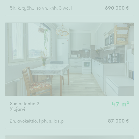
5h, k, työh., iso vh, khh, 3 wc, kph, s, iso autotalli, var., pihasa
690 000 €
Suojastentie 2
47 m²
Ylöjärvi
2h, avokeittiö, kph, s, las.p
87 000 €