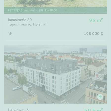
ESITTELY
Sunnuntaina
9
.
8
. klo
10
:
00
Immolantie 20
92 m²
Tapaninvainio
,
Helsinki
4h
198 000 €
Heikinkatu 6
49,5 m²