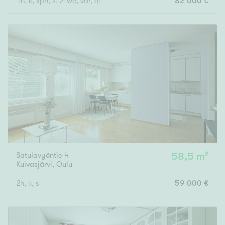
4h, k, kph, s, 2*wc, var, at
82 000 €
Satulavyöntie 4
58,5 m²
Kuivasjärvi
,
Oulu
2h, k, s
59 000 €