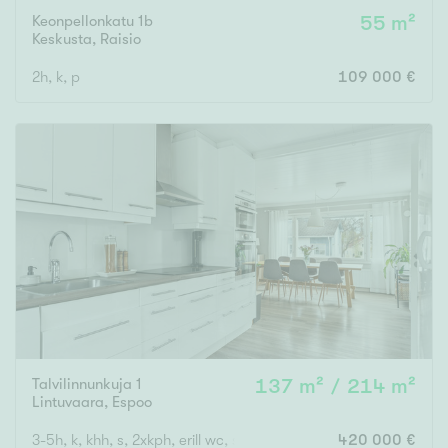
Keonpellonkatu 1b
55 m²
Keskusta
,
Raisio
2h, k, p
109 000 €
Talvilinnunkuja 1
137 m² / 214 m²
Lintuvaara
,
Espoo
3-5h, k, khh, s, 2xkph, erill wc, säilytystilat, 5h
420 000 €