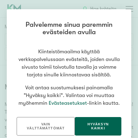
Hae kohteita
Palvelemme sinua paremmin
Myyntikohteet
HAE
evästeiden avulla
Huoneluku
Kiinteistömaailma käyttää
Lisää hakuehtoja
verkkopalvelussaan evästeitä, joiden avulla
1h
2h
3h
4h
5h+
sivusto toimii toivotulla tavalla ja voimme
tarjota sinulle kiinnostavaa sisältöä.
Myytävät asunnot
(
6379
)
Voit antaa suostumuksesi painamalla
Asuntotyyppi
"Hyväksy kaikki". Valintaa voi muuttaa
Kerros-/luhtitalo
myöhemmin
Evästeasetukset
-linkin kautta.
Meiltä löydät myytävät asunnot, oli tarpeesi mikä vain!
Rivitalo/paritalo
Tuhansien kohteiden ja satojen kiinteistönvälittäjien
Omakoti-/erillistalo
verkostomme auttaa sinua kenties elämäsi
VAIN
HYVÄKSYN
tärkeimmässä päätöksessä. Katso alta kaikki myytävät
Maa- tai metsätila
VÄLTTÄMÄTTÖMÄT
KAIKKI
asunnot. Hyödynnä myös kätevää hakutyökaluamme,