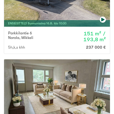
ENSIESITTELY
Sunnuntaina
16
.
8
. klo
10
:
00
Parkkilantie 6
151 m² /
Norola
,
Mikkeli
193,8 m²
5h,k,s khh
237 000 €