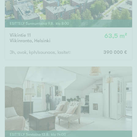
ESITTELY
Sunnuntaina
9
.
8
. klo
8
:
00
Viikintie 11
63,5 m²
Viikinranta
,
Helsinki
3h, avok, kph/saunaos, lasitettu parveke
390 000 €
ESITTELY
Torstaina
13
.
8
. klo
14
:
00