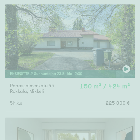
ENSIESITTELY
Sunnuntaina
23
.
8
. klo
12
:
00
Porrassalmenkatu 44
150 m² / 424 m²
Rokkala
,
Mikkeli
5h,k,s
225 000 €