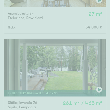
Asemieskatu 34
27 m²
Etelärinne
,
Rovaniemi
1h,kk
54 000 €
ENSIESITTELY
Tiistaina
11
.
8
. klo
14
:
30
Sääksjärventie 26
261 m² / 465 m²
Sipilä
,
Lempäälä