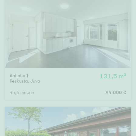
Antintie 1
131,5 m²
Keskusta
,
Juva
4h, k, sauna
94 000 €