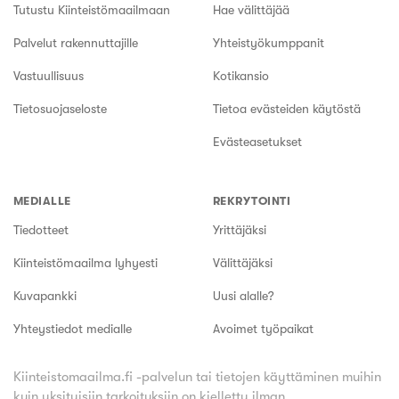
Tutustu Kiinteistömaailmaan
Hae välittäjää
Palvelut rakennuttajille
Yhteistyökumppanit
Vastuullisuus
Kotikansio
Tietosuojaseloste
Tietoa evästeiden käytöstä
Evästeasetukset
MEDIALLE
REKRYTOINTI
Tiedotteet
Yrittäjäksi
Kiinteistömaailma lyhyesti
Välittäjäksi
Kuvapankki
Uusi alalle?
Yhteystiedot medialle
Avoimet työpaikat
Kiinteistomaailma.fi -palvelun tai tietojen käyttäminen muihin
kuin yksityisiin tarkoituksiin on kielletty ilman