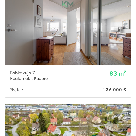
Pahkakuja 7
83 m²
Neulamäki
,
Kuopio
3h, k, s
136 000 €