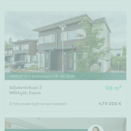
ENSIESITTELY
Sunnuntaina
9
.
8
. klo
12
:
00
Adjutantinkuja 3
98 m²
Mäkkylä
,
Espoo
3-4h+avok+kph+s+wc+vaatehuone+las. p+terassi+varasto
479 000 €