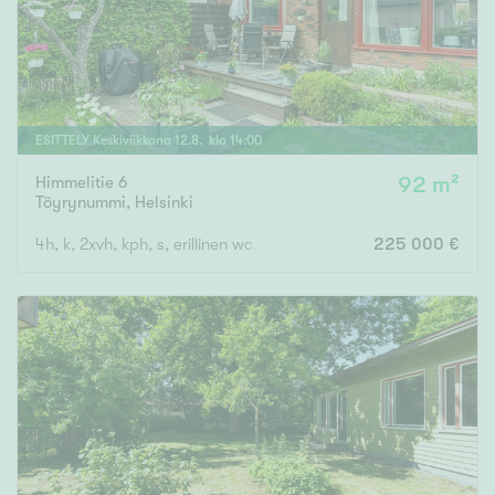
ESITTELY
Keskiviikkona
12
.
8
. klo
14
:
00
Himmelitie 6
92 m²
Töyrynummi
,
Helsinki
4h, k, 2xvh, kph, s, erillinen wc, terassi, var, at
225 000 €