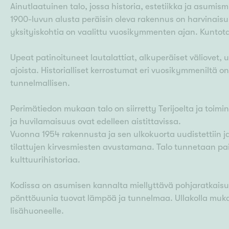
Ainutlaatuinen talo, jossa historia, estetiikka ja asumi
1900-luvun alusta peräisin oleva rakennus on harvinaisu
yksityiskohtia on vaalittu vuosikymmenten ajan. Kuntot
Upeat patinoituneet lautalattiat, alkuperäiset väliovet, u
ajoista. Historialliset kerrostumat eri vuosikymmeniltä on 
tunnelmallisen.
Perimätiedon mukaan talo on siirretty Terijoelta ja toim
ja huvilamaisuus ovat edelleen aistittavissa.
Vuonna 1954 rakennusta ja sen ulkokuorta uudistettiin ja
tilattujen kirvesmiesten avustamana. Talo tunnetaan paik
kulttuurihistoriaa.
Kodissa on asumisen kannalta miellyttävä pohjaratkais
pönttöuunia tuovat lämpöä ja tunnelmaa. Ullakolla mukav
lisähuoneelle.