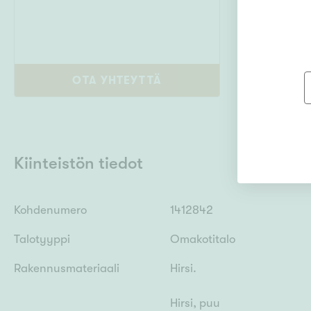
OTA YHTEYTTÄ
Kiinteistön tiedot
Kohdenumero
1412842
Talotyyppi
Omakotitalo
Rakennusmateriaali
Hirsi.
Hirsi, puu