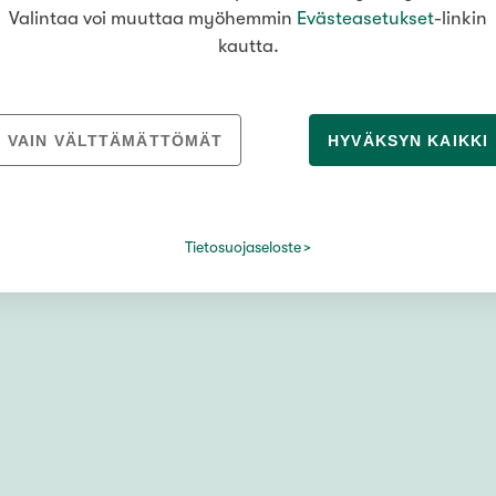
voit tehdä päätöksiä,
Valintaa voi muuttaa myöhemmin
Evästeasetukset
-linkin
kun sopiva koti
kautta.
löytyy. Hakeminen ei
sido sinua mihinkään.
LUE LISÄÄ
HAE LAINAA
VAIN VÄLTTÄMÄTTÖMÄT
HYVÄKSYN KAIKKI
Tietosuojaseloste