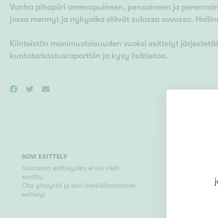
Vanha pihapiiri omenapuineen, pensaineen ja perennoin
jossa mennyt ja nykyaika elävät sulassa sovussa. Halli
Kiinteistön monimuotoisuuden vuoksi esittelyt järjestet
SOVI ESITTELY
MYYMÄLÄ
Seuraava esittelyaika ei ole vielä
Kiinteistö
sovittu.
Hakaniemi
j
Ota yhteyttä ja sovi henkilökohtainen
Paasivuor
esittely!
05054321