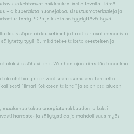
smukavuus kohtaavat poikkeuksellisella tavalla. Tämä
us – alkuperäistä huonejakoa, sisustusmateriaaleja ja
arkastus tehty 2025 ja kunto on tyydyttävä-hyvä.
llakko, sisäportaikko, vetimet ja lukot kertovat menneistä
säilytetty tyylillä, mikä tekee talosta seesteisen ja
inut aluksi kesähuvilana. Wanhan ajan kiireetön tunnelma
 talo otettiin ympärivuotiseen asumiseen Terijoelta
allisesti ”Ilmari Kokkosen talona” ja se on osa alueen
u, maalämpö takaa energiatehokkuuden ja kaksi
asti harraste- ja säilytystilaa ja mahdollisuus myös