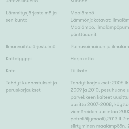
Jätevesihuolto
Kunnan
Lämmitysjärjestelmä ja
Maalämpö
sen kunto
Lämmönjakotavat: Ilmaläm
Maalämpö, ilmalämpöpumppu
pönttöuunit
Ilmanvaihtojärjestelmä
Painovoimainen ja ilmal
Kattotyyppi
Harjakatto
Kate
Tiilikate
Tehdyt kunnostukset ja
Tehdyt korjaukset: 2005 ik
peruskorjaukset
2009 ja 2010, pesuhuone uu
parvekkeen kaiteet uusittu
uusittu 2007-2008, käyttö
viemäreiden uusintaa 2002
petroliöljymaali),2013 ILP:
siirtyminen maalämpöön, 2