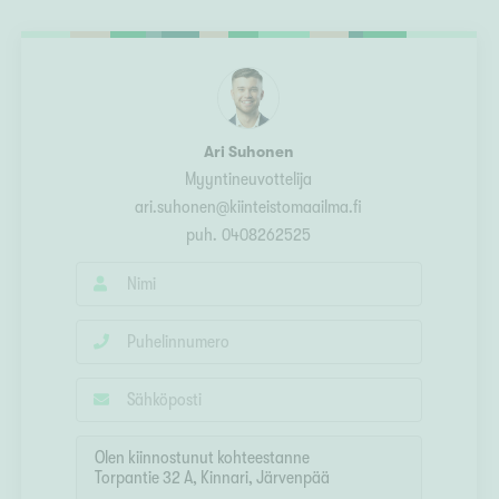
Ylivieska
Ylöjärvi
oki
rkulla
Ari Suhonen
Myyntineuvottelija
ari.suhonen@kiinteistomaailma.fi
puh.
0408262525