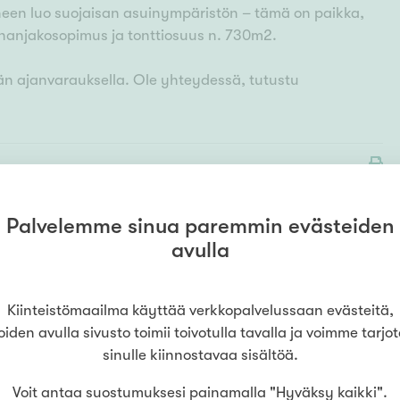
een luo suojaisan asuinympäristön – tämä on paikka,
nnanjakosopimus ja tonttiosuus n. 730m2.
ään ajanvarauksella. Ole yhteydessä, tutustu
Palvelemme sinua paremmin evästeiden
avulla
HAE LAINAA
VAIVATTOMASTI
maailma
Helsinki
Kiinteistömaailma käyttää verkkopalvelussaan evästeitä,
(
Asuntovirta Oy
)
Hae asuntolainaa jo
oiden avulla sivusto toimii toivotulla tavalla ja voimme tarjo
enkatu 8
,
00530
Helsinki
ennen
sinulle kiinnostavaa sisältöä.
asuntokaupoille
lähtöä. Näin tiedät,
millaisella budjetilla
Voit antaa suostumuksesi painamalla "Hyväksy kaikki".
75