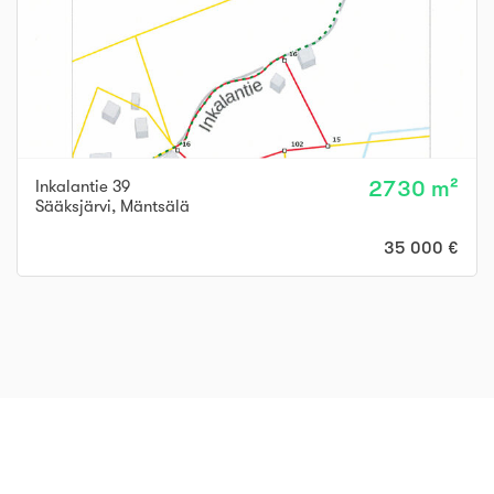
Inkalantie 39
2730 m²
Sääksjärvi
,
Mäntsälä
35 000 €