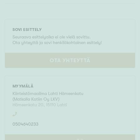
SOVI ESITTELY
Seuraava esittelyaika ei ole vielä sovittu.
Ota yhteyttä ja sovi henkilökohtainen esittely!
OTA YHTEYTTÄ
MYYMÄLÄ
Kiinteistömaailma
Lahti Hämeenkatu
(
Matkalla Kotiin Oy LKV
)
Hämeenkatu 20
,
15110
Lahti
0504640233