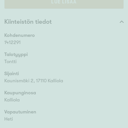
LUE LISÄÄ
Kiinteistön tiedot
Kohdenumero
1412291
Talotyyppi
Tontti
Sijainti
Kaunismäki 2, 17110 Kalliola
Kaupunginosa
Kalliola
Vapautuminen
Heti