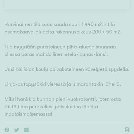
Harvinainen tilaisuus saada suuri 1 440 m2:n tila
asemakaava-alueelta rakennusoikeus 200 + 50 m2.
Tila myydään puustoineen piha-alueen suunnan
ollessa paras mahdollinen etelä-lounas-länsi.
Uusi Kalliolan koulu päiväkoteineen kävelyetäisyydellä.
Linja-autopysäkki vieressä ja uimarantakin lähellä.
Miksi hankkia kunnan pieni vuokratontti, joten osta
tästä tilaa perheellesi palveluiden läheltä
maalaismaisemassa!