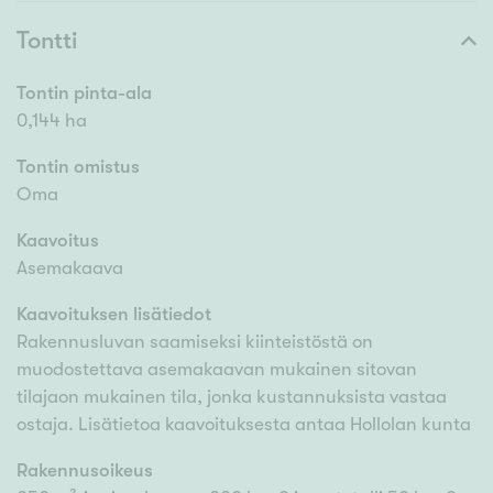
Tontti
Tontin pinta-ala
0,144 ha
Tontin omistus
Oma
Kaavoitus
Asemakaava
Kaavoituksen lisätiedot
Rakennusluvan saamiseksi kiinteistöstä on
muodostettava asemakaavan mukainen sitovan
tilajaon mukainen tila, jonka kustannuksista vastaa
ostaja. Lisätietoa kaavoituksesta antaa Hollolan kunta
Rakennusoikeus