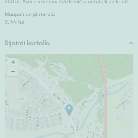
250 m² Asuinrakennus 200 k-m2 ja autotalli 50 k-m2
Maapohjan pinta-ala
0,144 ha
Sijainti kartalla
+
−