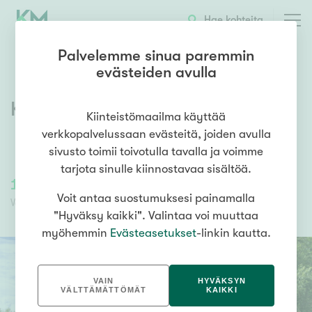
Hae kohteita
Palvelemme sinua paremmin
evästeiden avulla
Kaunismäki 2
,
Kalliola
,
Hollola
Kiinteistömaailma käyttää
verkkopalvelussaan evästeitä, joiden avulla
sivusto toimii toivotulla tavalla ja voimme
tarjota sinulle kiinnostavaa sisältöä.
19 000,00 €
19 000,00 €
Voit antaa suostumuksesi painamalla
Velaton hinta
Myyntihinta
"Hyväksy kaikki". Valintaa voi muuttaa
myöhemmin
Evästeasetukset
-linkin kautta.
VAIN
HYVÄKSYN
VÄLTTÄMÄTTÖMÄT
KAIKKI