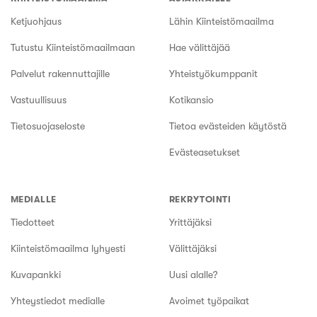
Ketjuohjaus
Lähin Kiinteistömaailma
Tutustu Kiinteistömaailmaan
Hae välittäjää
Palvelut rakennuttajille
Yhteistyökumppanit
Vastuullisuus
Kotikansio
Tietosuojaseloste
Tietoa evästeiden käytöstä
Evästeasetukset
MEDIALLE
REKRYTOINTI
Tiedotteet
Yrittäjäksi
Kiinteistömaailma lyhyesti
Välittäjäksi
Kuvapankki
Uusi alalle?
Yhteystiedot medialle
Avoimet työpaikat