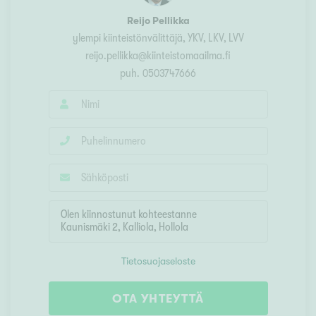
Reijo Pellikka
ylempi kiinteistönvälittäjä
, YKV, LKV, LVV
reijo.pellikka@kiinteistomaailma.fi
puh.
0503747666
Tietosuojaseloste
OTA YHTEYTTÄ