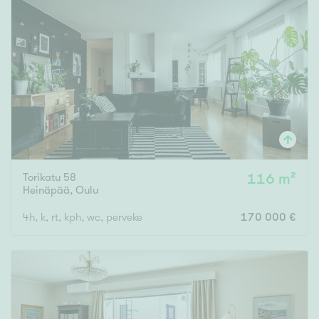
Torikatu 58
116 m²
Heinäpää
,
Oulu
4h, k, rt, kph, wc, perveke
170 000 €