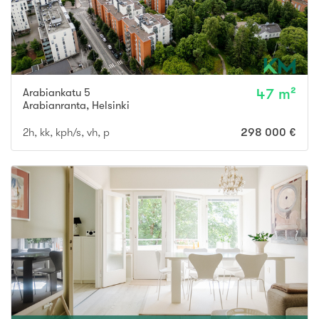
Arabiankatu 5
47 m²
Arabianranta
,
Helsinki
2h, kk, kph/s, vh, p
298 000 €