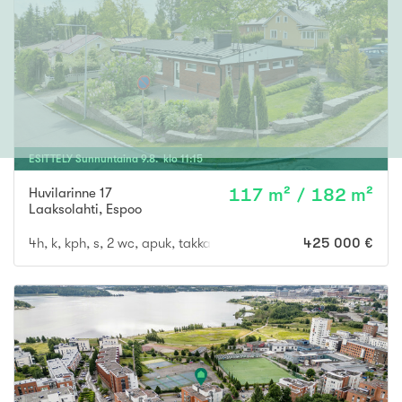
ESITTELY
Sunnuntaina
9
.
8
. klo
11
:
15
Huvilarinne 17
117 m² / 182 m²
Laaksolahti
,
Espoo
4h, k, kph, s, 2 wc, apuk, takkah/askartelut, var, at
425 000 €