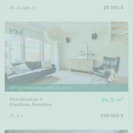
2h, kk, kph, p
25 000 €
ESITTELY
Maanantaina
10
.
8
. klo
14
:
45
Pikkutikankuja 4
84,5 m²
Klaukkala
,
Nurmijärvi
3h, k, s
235 000 €