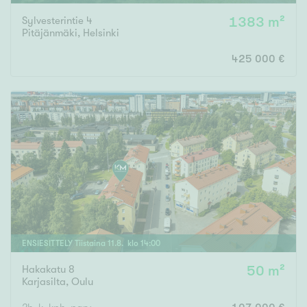
Sylvesterintie 4
1383 m²
Pitäjänmäki
,
Helsinki
425 000 €
ENSIESITTELY
Tiistaina
11
.
8
. klo
14
:
00
Hakakatu 8
50 m²
Karjasilta
,
Oulu