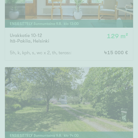
ENSIESITTELY
Sunnuntaina
9
.
8
. klo
13
:
00
Urakkatie 10-12
129 m²
Itä-Pakila
,
Helsinki
5h, k, kph, s, wc x 2, th, terassiparveke, vilpola, piha, autopaikk
415 000 €
ENSIESITTELY
Sunnuntaina
9
.
8
. klo
14
:
00