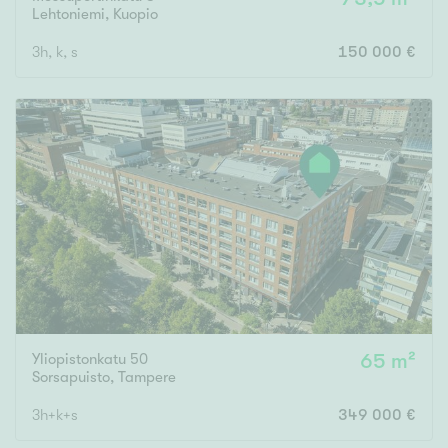
Lehtoniemi
,
Kuopio
3h, k, s
150 000 €
Yliopistonkatu 50
65 m²
Sorsapuisto
,
Tampere
3h+k+s
349 000 €