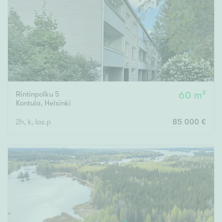
Rintinpolku 5
60 m²
Kontula
,
Helsinki
2h, k, las.p
85 000 €