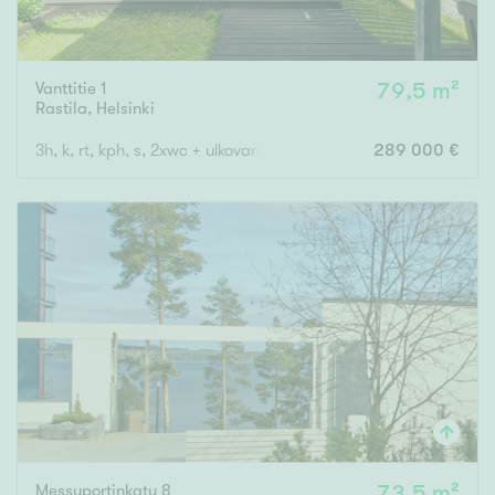
Vanttitie 1
79,5 m²
Rastila
,
Helsinki
3h, k, rt, kph, s, 2xwc + ulkovarasto ja piha
289 000 €
Messuportinkatu 8
73,5 m²