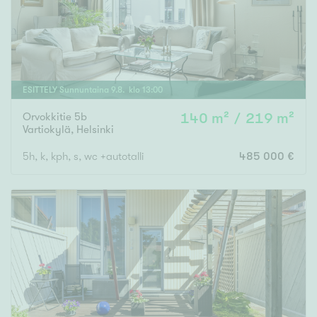
ESITTELY
Sunnuntaina
9
.
8
. klo
13
:
00
Orvokkitie 5b
140 m² / 219 m²
Vartiokylä
,
Helsinki
5h, k, kph, s, wc +autotalli
485 000 €