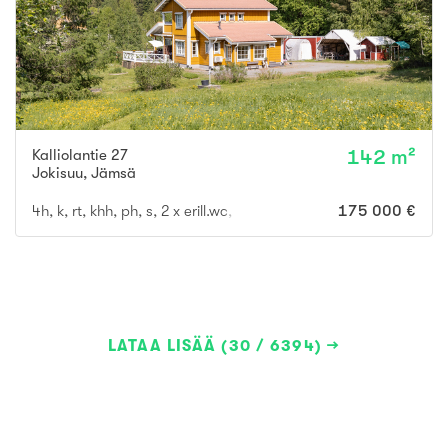
Kalliolantie 27
142 m²
Jokisuu
,
Jämsä
4h, k, rt, khh, ph, s, 2 x erill.wc, vh, lasikuisti, ter., parv.
175 000 €
LATAA LISÄÄ (30 / 6394)