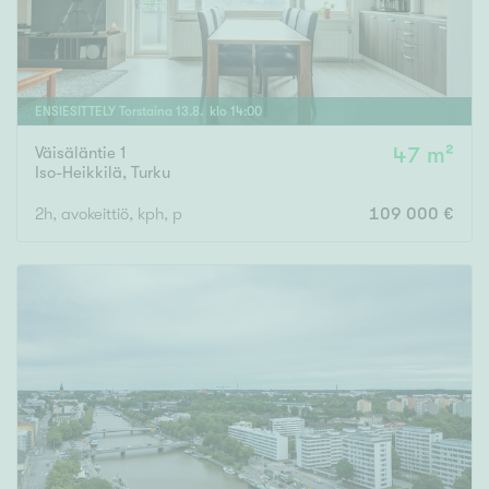
ENSIESITTELY
Torstaina
13
.
8
. klo
14
:
00
Väisäläntie 1
47 m²
Iso-Heikkilä
,
Turku
2h, avokeittiö, kph, p
109 000 €