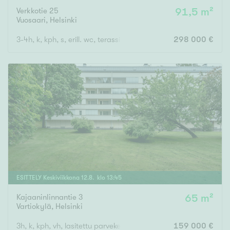
Verkkotie 25
91,5 m²
Vuosaari
,
Helsinki
3-4h, k, kph, s, erill. wc, terassi, piha ja varasto
298 000 €
ESITTELY
Keskiviikkona
12
.
8
. klo
13
:
45
Kajaaninlinnantie 3
65 m²
Vartiokylä
,
Helsinki
3h, k, kph, vh, lasitettu parveke
159 000 €