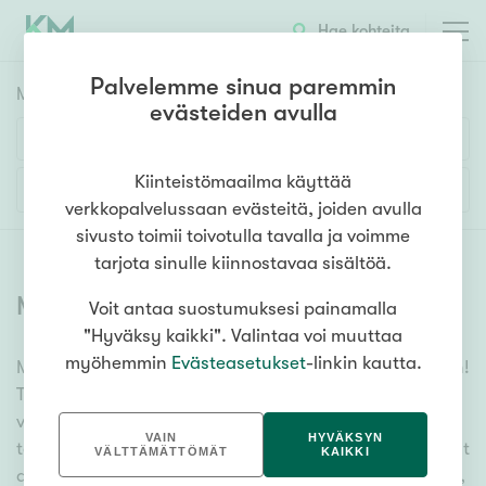
Hae kohteita
Palvelemme sinua paremmin
Myyntikohteet
HAE
evästeiden avulla
Huoneluku
Kiinteistömaailma käyttää
Lisää hakuehtoja
verkkopalvelussaan evästeitä, joiden avulla
1h
2h
3h
4h
5h+
sivusto toimii toivotulla tavalla ja voimme
tarjota sinulle kiinnostavaa sisältöä.
Myytävät asunnot
(
6394
)
Voit antaa suostumuksesi painamalla
Asuntotyyppi
"Hyväksy kaikki". Valintaa voi muuttaa
Kerros-/luhtitalo
myöhemmin
Evästeasetukset
-linkin kautta.
Meiltä löydät myytävät asunnot, oli tarpeesi mikä vain!
Rivitalo/paritalo
Tuhansien kohteiden ja satojen kiinteistönvälittäjien
Omakoti-/erillistalo
verkostomme auttaa sinua kenties elämäsi
VAIN
HYVÄKSYN
tärkeimmässä päätöksessä. Katso alta kaikki myytävät
Maa- tai metsätila
VÄLTTÄMÄTTÖMÄT
KAIKKI
asunnot. Hyödynnä myös kätevää hakutyökaluamme,