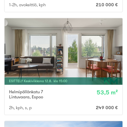
1-2h, avokeittiö, kph
210 000 €
ESITTELY
Keskiviikkona
12
.
8
. klo
15
:
00
Helmipöllönkatu 7
53,5 m²
Lintuvaara
,
Espoo
2h, kph, s, p
249 000 €