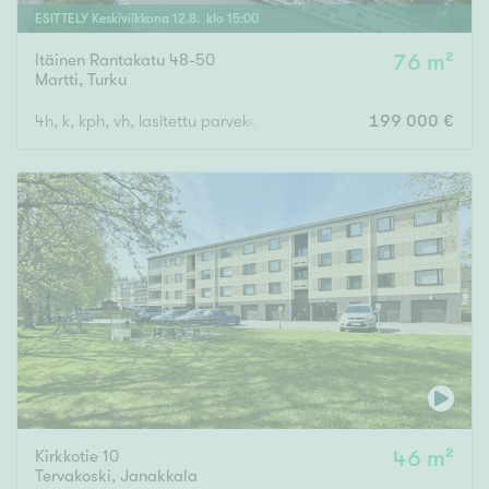
ESITTELY
Keskiviikkona
12
.
8
. klo
15
:
00
Itäinen Rantakatu 48-50
76 m²
Martti
,
Turku
4h, k, kph, vh, lasitettu parveke
199 000 €
Kirkkotie 10
46 m²
Tervakoski
,
Janakkala