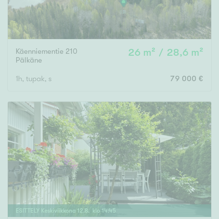
Käenniementie 210
26 m² / 28,6 m²
Pälkäne
1h, tupak, s
79 000 €
ESITTELY
Keskiviikkona
12
.
8
. klo
14
:
45