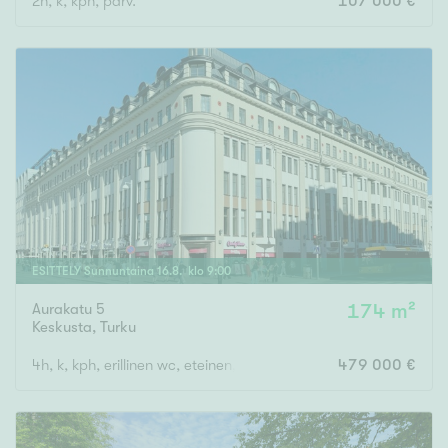
2h, k, kph, parv.
107 000 €
ESITTELY
Sunnuntaina
16
.
8
. klo
9
:
00
Aurakatu 5
174 m²
Keskusta
,
Turku
4h, k, kph, erillinen wc, eteinen, p
479 000 €