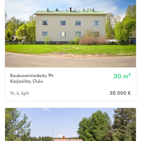
Kaukovainionkatu 94
30 m²
Karjasilta
,
Oulu
1h, k, kph
35 000 €