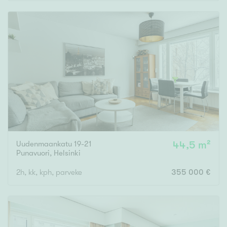
Rakennusvuosi
Uudiskohteet
Vain uudiskohteet
Ei uudiskohteita
Uudenmaankatu 19-21
44,5 m²
Arvokohteet
Punavuori
,
Helsinki
Vain arvokohteet
Ei arvokohteita
2h, kk, kph, parveke
355 000 €
Kunto
Hyvä