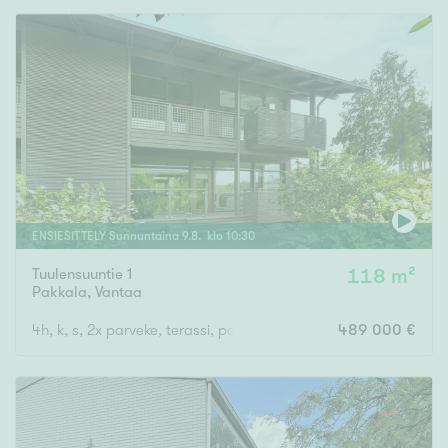
ENSIESITTELY
Sunnuntaina
9
.
8
. klo
10
:
30
Tuulensuuntie 1
118 m²
Pakkala
,
Vantaa
4h, k, s, 2x parveke, terassi, parvi, ulkovarasto
489 000 €