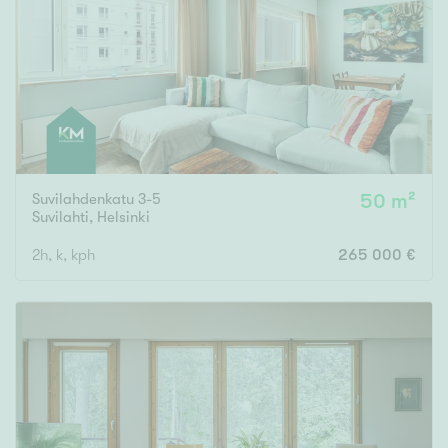
Tyydyttävä
Välttävä
Ominaisuudet
Hissi
Järvi- tai merinäköala
Maalämpö
Suvilahdenkatu 3-5
50 m²
Suvilahti
,
Helsinki
Oma ranta
2h, k, kph
265 000 €
Oma sauna
Parveke
Senioriasunto