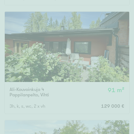
Ali-Kouvoinkuja 4
91 m²
Pappilanpelto
,
Vihti
3h, k, s, wc, 2 x vh
129 000 €