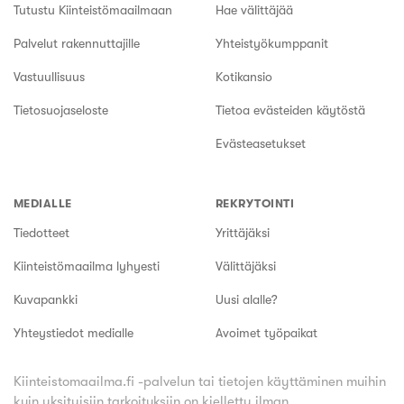
Tutustu Kiinteistömaailmaan
Hae välittäjää
Palvelut rakennuttajille
Yhteistyökumppanit
Vastuullisuus
Kotikansio
Tietosuojaseloste
Tietoa evästeiden käytöstä
Evästeasetukset
MEDIALLE
REKRYTOINTI
Tiedotteet
Yrittäjäksi
Kiinteistömaailma lyhyesti
Välittäjäksi
Kuvapankki
Uusi alalle?
Yhteystiedot medialle
Avoimet työpaikat
Kiinteistomaailma.fi -palvelun tai tietojen käyttäminen muihin
kuin yksityisiin tarkoituksiin on kielletty ilman