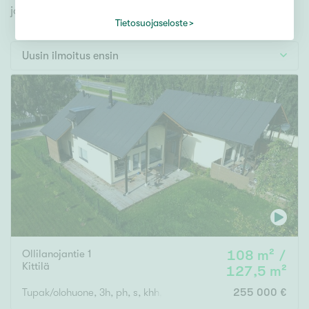
Tontti
jonka avulla löydät omien toiveidesi mukaisen kodin.
Vapaa-ajan asunto
Tietosuojaseloste
Toimitila
Uusin ilmoitus ensin
Autotalli
Muut
Hinta
000
000 €
Pinta-ala
Ollilanojantie 1
108 m² /
Asuinpinta-ala
Kokonaispinta-ala
Kittilä
127,5 m²
m²
Tupak/olohuone, 3h, ph, s, khh, et, 2wc
255 000 €