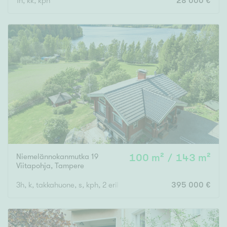
1h, kk, kph
28 000 €
Niemelännokanmutka 19
100 m² / 143 m²
Viitapohja
,
Tampere
3h, k, takkahuone, s, kph, 2 erillis wc, khh, varastohuone, autotal
395 000 €