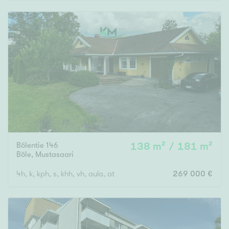
Rakennusvuosi
Uudiskohteet
Vain uudiskohteet
Ei uudiskohteita
Bölentie 146
138 m² / 181 m²
Arvokohteet
Böle
,
Mustasaari
Vain arvokohteet
Ei arvokohteita
4h, k, kph, s, khh, vh, aula, at
269 000 €
Kunto
Hyvä