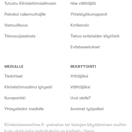
Tutustu Kiinteistömaailmaan
Hae välittäjää
Palvelut rakennuttajille
Yhteistyökumppanit
Vastuullisuus
Kotikansio
Tietosuojaseloste
Tietoa evästeiden käytöstä
Evästeasetukset
MEDIALLE
REKRYTOINTI
Tiedotteet
Yrittäjäksi
Kiinteistömaailma lyhyesti
Välittäjäksi
Kuvapankki
Uusi alalle?
Yhteystiedot medialle
Avoimet työpaikat
Kiinteistomaailma.fi -palvelun tai tietojen käyttäminen muihin
kuin yksityisiin tarkoituksiin on kielletty ilman