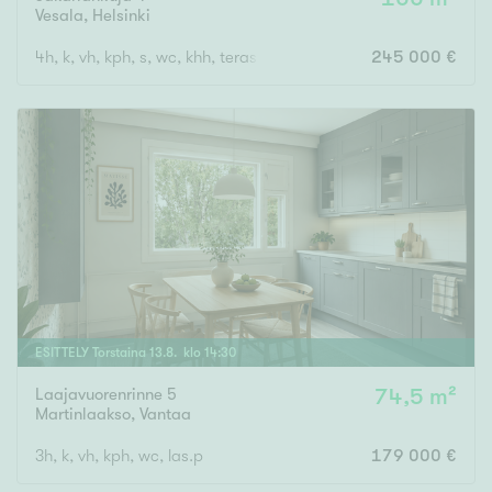
Vesala
,
Helsinki
4h, k, vh, kph, s, wc, khh, terassi, var
245 000 €
ESITTELY
Torstaina
13
.
8
. klo
14
:
30
Laajavuorenrinne 5
74,5 m²
Martinlaakso
,
Vantaa
3h, k, vh, kph, wc, las.p
179 000 €