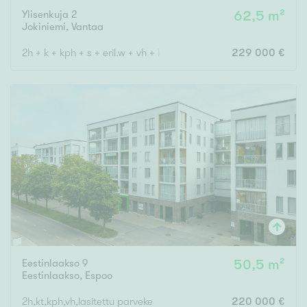
Ylisenkuja 2
62,5 m²
Jokiniemi
,
Vantaa
2h + k + kph + s + eril.w + vh + kat.ter.
229 000 €
Eestinlaakso 9
50,5 m²
Eestinlaakso
,
Espoo
2h,kt,kph,vh,lasitettu parveke
220 000 €