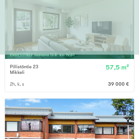
ENSIESITTELY
Torstaina
13
.
8
. klo
14
:
30
Pillistöntie 23
57,5 m²
Mikkeli
2h, k, s
39 000 €