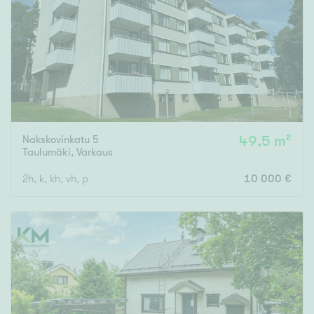
Tyydyttävä
Välttävä
Ominaisuudet
Hissi
Järvi- tai merinäköala
Maalämpö
Nakskovinkatu 5
49,5 m²
Taulumäki
,
Varkaus
Oma ranta
2h, k, kh, vh, p
10 000 €
Oma sauna
Parveke
Senioriasunto