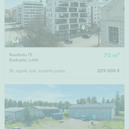
Vuorikatu 15
70 m²
Keskusta
,
Lahti
3h, tupak, kph, lasitettu patio, varasto
229 000 €