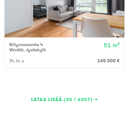
Niitynrannantie 4
51 m²
Väinölä
,
Jyväskylä
3h, kt, s
165 000 €
LATAA LISÄÄ (30 / 6357)