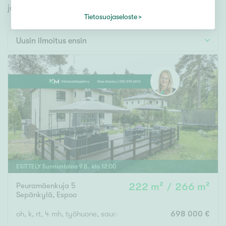
Tontti
jonka avulla löydät omien toiveidesi mukaisen kodin.
Vapaa-ajan asunto
Tietosuojaseloste
Toimitila
Uusin ilmoitus ensin
Autotalli
Muut
Hinta
000
000 €
Pinta-ala
ESITTELY
Sunnuntaina
9
.
8
. klo
12
:
00
Peuramäenkuja 5
222 m² / 266 m²
Asuinpinta-ala
Kokonaispinta-ala
Sepänkylä
,
Espoo
m²
oh, k, rt, 4 mh, työhuone, saunaosasto, th, varasto, at/varas
698 000 €