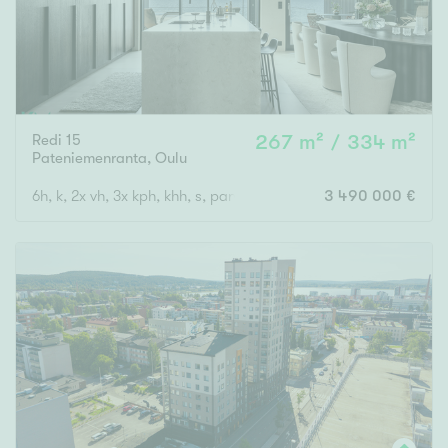
Redi 15
267 m² / 334 m²
Pateniemenranta
,
Oulu
6h, k, 2x vh, 3x kph, khh, s, parveke, terassi + ulkosauna
3 490 000 €