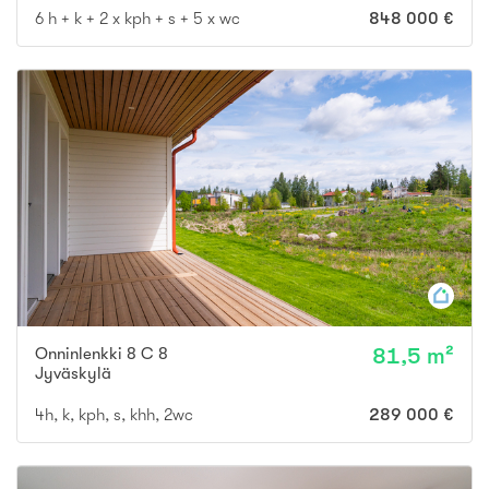
6 h + k + 2 x kph + s + 5 x wc
848 000 €
Onninlenkki 8 C 8
81,5 m²
Jyväskylä
4h, k, kph, s, khh, 2wc
289 000 €