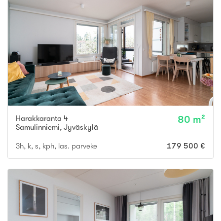
Harakkaranta 4
80 m²
Samulinniemi
,
Jyväskylä
3h, k, s, kph, las. parveke
179 500 €