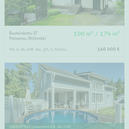
Ruotsinkatu 37
100 m² / 174 m²
Petsamo
,
Riihimäki
4h, k, et, erill. wc, ph, s, harrastetila, erillinen autotalli + varasto
160 000 €
ENSIESITTELY
Lauantaina
8
.
8
. klo
11
:
00