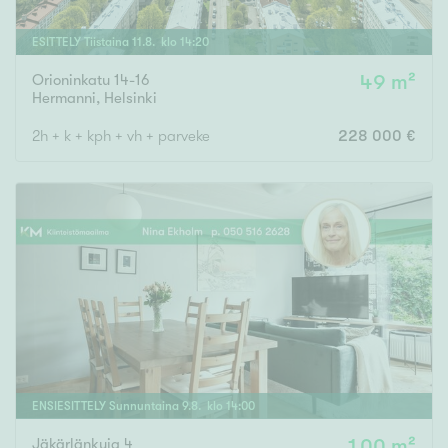
ESITTELY
Tiistaina
11
.
8
. klo
14
:
20
Orioninkatu 14-16
49 m²
Hermanni
,
Helsinki
2h + k + kph + vh + parveke
228 000 €
ENSIESITTELY
Sunnuntaina
9
.
8
. klo
14
:
00
Jäkärlänkuja 4
100 m²