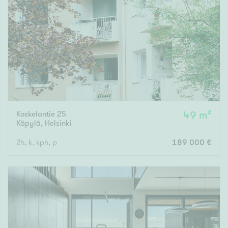
Koskelantie 25
49 m²
Käpylä
,
Helsinki
2h, k, kph, p
189 000 €