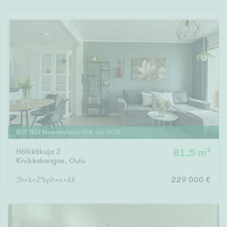
ESITTELY
Maanantaina
10
.
8
. klo
15
:
15
Hölkkäkuja 2
81,5 m²
Kivikkokangas
,
Oulu
3h+k+2*kph+s+AK
229 000 €