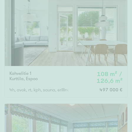
Kahvelitie 1
108 m² /
Kurttila
,
Espoo
126,6 m²
4h, avok, rt, kph, sauna, erillinen wc, khh, autotalli ja autopaikk
497 000 €