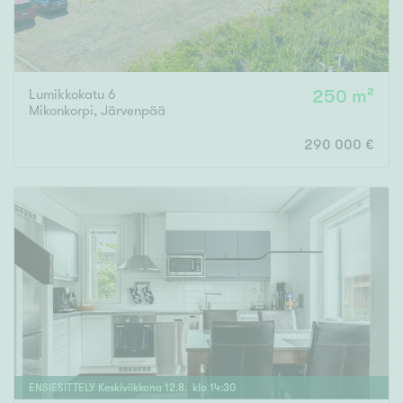
Lumikkokatu 6
250 m²
Mikonkorpi
,
Järvenpää
290 000 €
ENSIESITTELY
Keskiviikkona
12
.
8
. klo
14
:
30