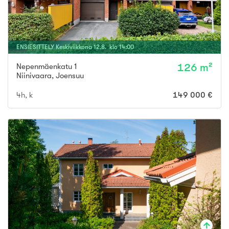
ENSIESITTELY
Keskiviikkona
12
.
8
. klo
14
:
00
Nepenmäenkatu 1
126 m²
Niinivaara
,
Joensuu
4h, k
149 000 €