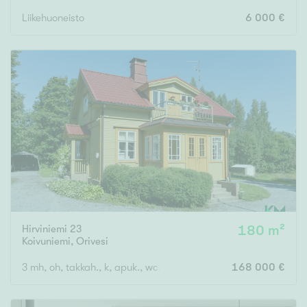
Liikehuoneisto
6 000 €
Hirviniemi 23
180 m²
Koivuniemi
,
Orivesi
3 mh, oh, takkah., k, apuk., wc, kph, s, eteinen x 2, kuisti
168 000 €