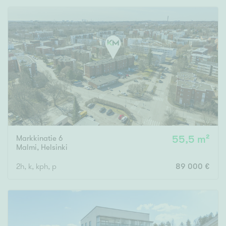
Markkinatie 6
55,5 m²
Malmi
,
Helsinki
2h, k, kph, p
89 000 €