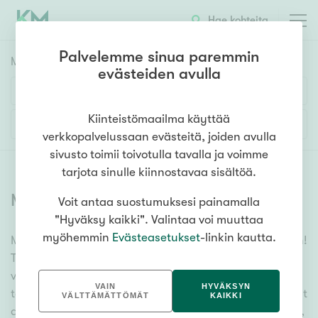
Hae kohteita
Palvelemme sinua paremmin
Myyntikohteet
HAE
evästeiden avulla
Huoneluku
Kiinteistömaailma käyttää
Lisää hakuehtoja
verkkopalvelussaan evästeitä, joiden avulla
1h
2h
3h
4h
5h+
sivusto toimii toivotulla tavalla ja voimme
tarjota sinulle kiinnostavaa sisältöä.
Myytävät asunnot
(
6357
)
Voit antaa suostumuksesi painamalla
Asuntotyyppi
"Hyväksy kaikki". Valintaa voi muuttaa
Kerros-/luhtitalo
myöhemmin
Evästeasetukset
-linkin kautta.
Meiltä löydät myytävät asunnot, oli tarpeesi mikä vain!
Rivitalo/paritalo
Tuhansien kohteiden ja satojen kiinteistönvälittäjien
Omakoti-/erillistalo
verkostomme auttaa sinua kenties elämäsi
VAIN
HYVÄKSYN
tärkeimmässä päätöksessä. Katso alta kaikki myytävät
Maa- tai metsätila
VÄLTTÄMÄTTÖMÄT
KAIKKI
asunnot. Hyödynnä myös kätevää hakutyökaluamme,