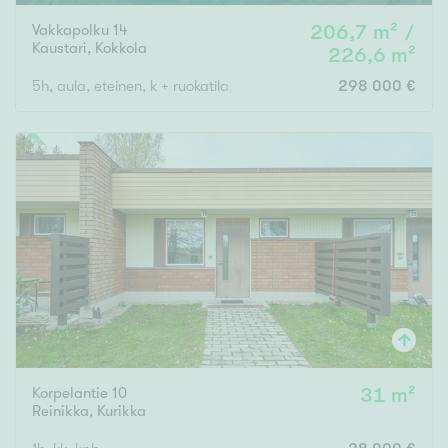
Vakkapolku 14
206,7 m² /
Kaustari
,
Kokkola
226,6 m²
5h, aula, eteinen, k + ruokatila, 3 wc , s, kph, 2 vaatehuonetta, 
298 000 €
Korpelantie 10
31 m²
Reinikka
,
Kurikka