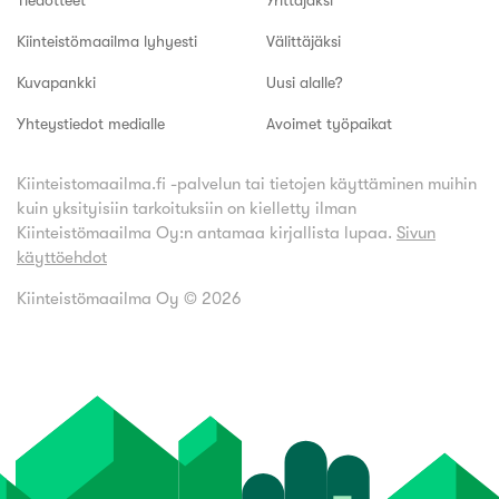
Tiedotteet
Yrittäjäksi
Kiinteistömaailma lyhyesti
Välittäjäksi
Kuvapankki
Uusi alalle?
Yhteystiedot medialle
Avoimet työpaikat
Kiinteistomaailma.fi -palvelun tai tietojen käyttäminen muihin
kuin yksityisiin tarkoituksiin on kielletty ilman
Kiinteistömaailma Oy:n antamaa kirjallista lupaa.
Sivun
käyttöehdot
Kiinteistömaailma Oy ©
2026