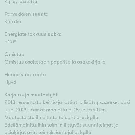
Kyllä, lasitettu
Parvekkeen suunta
Kaakko
Energiatehokkuusluokka
E
2018
Omistus
Omistus osoitetaan paperisella osakekirjalla
Huoneiston kunto
Hyvä
Korjaus- ja muutostyöt
2018 remontoitu keittiö ja lattiat ja lisätty saareke. Uusi
uuni 2024. Seinät maalattu n. 2vuotta sitten.
Muutostöistä ilmoitettu taloyhtiölle: kyllä.
Edellämainittuihin toimiin liittyvät suunnitelmat ja
asiakirjat ovat toimeksiantajalla: kyllä