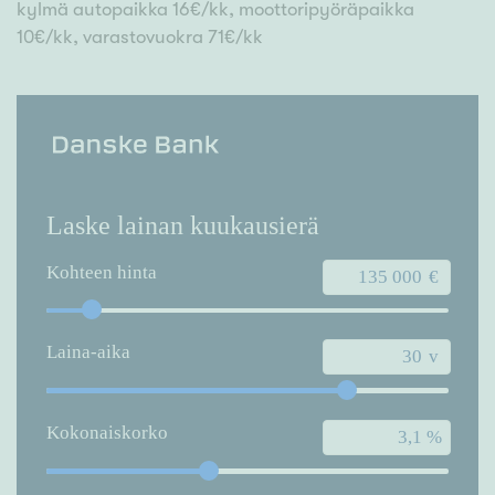
kylmä autopaikka 16€/kk, moottoripyöräpaikka
10€/kk, varastovuokra 71€/kk