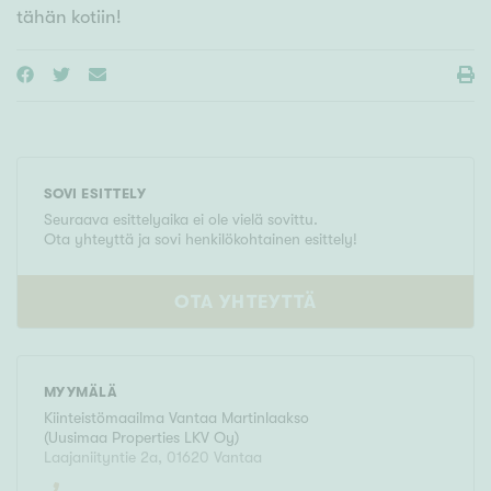
tähän kotiin!
SOVI ESITTELY
Seuraava esittelyaika ei ole vielä sovittu.
Ota yhteyttä ja sovi henkilökohtainen esittely!
OTA YHTEYTTÄ
MYYMÄLÄ
Kiinteistömaailma
Vantaa Martinlaakso
(
Uusimaa Properties LKV Oy
)
Laajaniityntie 2a
,
01620
Vantaa