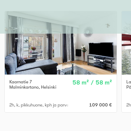
Kaarnatie 7
58 m² / 58 m²
La
Malminkartano
,
Helsinki
Pä
2h, k, pikkuhuone, kph ja parveke
109 000 €
2h