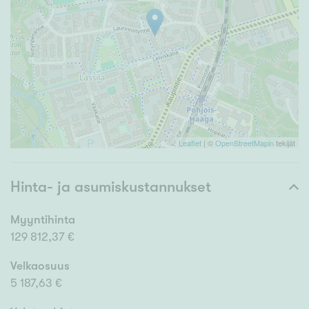
Leaflet
| ©
OpenStreetMapin
tekijät
Hinta- ja asumiskustannukset
Myyntihinta
129 812,37 €
Velkaosuus
5 187,63 €