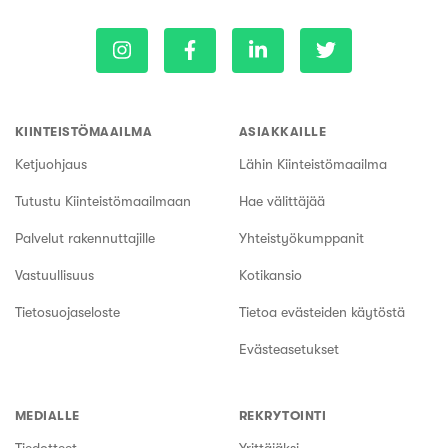
KIINTEISTÖMAAILMA
ASIAKKAILLE
Ketjuohjaus
Lähin Kiinteistömaailma
Tutustu Kiinteistömaailmaan
Hae välittäjää
Palvelut rakennuttajille
Yhteistyökumppanit
Vastuullisuus
Kotikansio
Tietosuojaseloste
Tietoa evästeiden käytöstä
Evästeasetukset
MEDIALLE
REKRYTOINTI