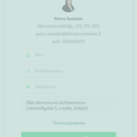
Petra Sankelo
Kiinteistönvälittäjä
, LKV, LVV, KED
petra.sankelo@kiinteistomaailma.fi
puh.
0503283211
Tietosuojaseloste