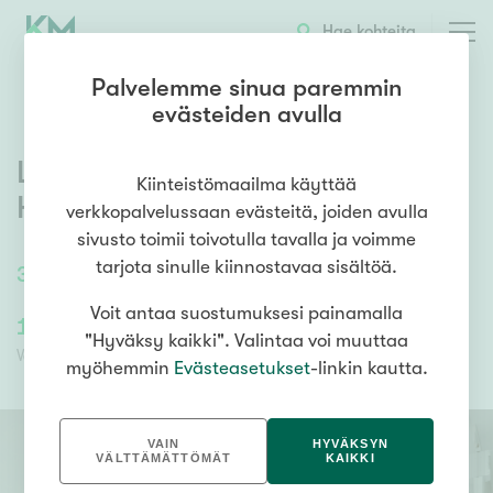
OTA YHTEYTTÄ
ESITTELY
KOHTEEN TIEDOT
Hae kohteita
Palvelemme sinua paremmin
evästeiden avulla
Laurinniityntie 5
,
Lassila
,
Kiinteistömaailma käyttää
Helsinki
verkkopalvelussaan evästeitä, joiden avulla
sivusto toimii toivotulla tavalla ja voimme
tarjota sinulle kiinnostavaa sisältöä.
31
m²
/
31
m²
1h, k
Voit antaa suostumuksesi painamalla
135 000,00 €
129 812,37 €
"Hyväksy kaikki". Valintaa voi muuttaa
Velaton hinta
Myyntihinta
myöhemmin
Evästeasetukset
-linkin kautta.
VAIN
HYVÄKSYN
VÄLTTÄMÄTTÖMÄT
KAIKKI