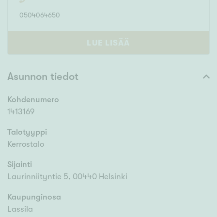
0504064650
LUE LISÄÄ
Asunnon tiedot
Kohdenumero
1413169
Talotyyppi
Kerrostalo
Sijainti
Laurinniityntie 5, 00440 Helsinki
Kaupunginosa
Lassila