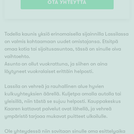
OTA YHTEYTTÄ
Todella kaunis yksiö erinomaisella sijainnilla Lassilassa
on valmis kohtaamaan uudet omistajansa. Etsitpä
omaa kotia tai sijoitusasuntoa, tässä on sinulle oiva
vaihtoehto.
Asunto on ollut vuokrattuna, ja siihen on aina
löytyneet vuokralaiset erittäin helposti.
Lassila on vehreä ja rauhallinen alue hyvien
kulkuyhteyksien äärellä. Kuljetpa omalla autolla tai
yleisillä, niin tästä se sujuu helposti. Kauppakeskus
Kaaren kattavat palvelut ovat lähellä, ja vehreä
ympäristö tarjoaa mukavat puitteet ulkoilulle.
Ole yhteydessä niin sovitaan sinulle oma esittelyaika