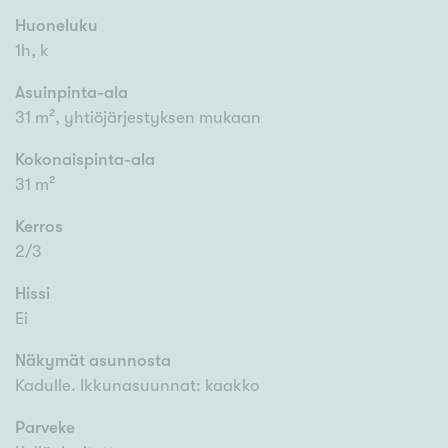
Huoneluku
1h, k
Asuinpinta-ala
31 m², yhtiöjärjestyksen mukaan
Kokonaispinta-ala
31 m²
Kerros
2/3
Hissi
Ei
Näkymät asunnosta
Kadulle. Ikkunasuunnat: kaakko
Parveke