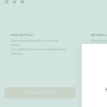
SOVI ESITTELY
MYYMÄLÄ
Seuraava esittelyaika ei ole vielä
Kiinteistö
sovittu.
Munkkinie
Ota yhteyttä ja sovi henkilökohtainen
Munkkiniem
esittely!
Helsinki
09436350
j
OTA YHTEYTTÄ