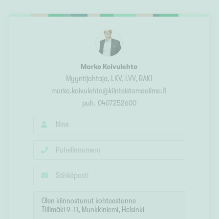
Ylivieska
Ylöjärvi
oki
rkulla
Marko Koivulehto
Myyntijohtaja
, LKV, LVV, RAKI
marko.koivulehto@kiinteistomaailma.fi
puh.
0407252600