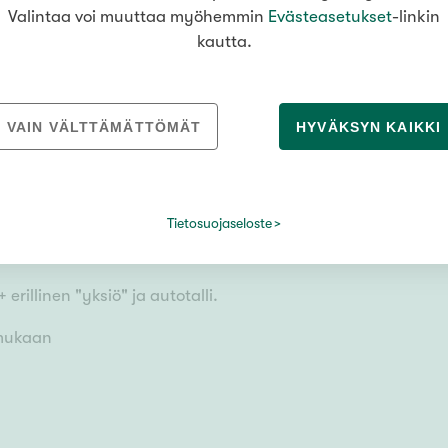
Valintaa voi muuttaa myöhemmin
Evästeasetukset
-linkin
kautta.
VAIN VÄLTTÄMÄTTÖMÄT
HYVÄKSYN KAIKKI
ki
Tietosuojaseloste
+ erillinen "yksiö" ja autotalli.
 mukaan