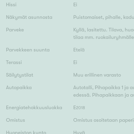
Hissi
Ei
Näkymät asunnosta
Puistomaiset, pihalle, kad
Parveke
Kyllä, lasitettu. Tilava, hu
tilaa mm. ruokailuryhmälle
Parvekkeen suunta
Etelä
Terassi
Ei
Säilytystilat
Muu erillinen varasto
Autopaikka
Autotalli, Pihapaikka 1 ja a
edessä. Pihapaikkaan ja au
Energiatehokkuusluokka
E
2018
Omistus
Omistus osoitetaan paperis
Huoneiston kunto
Hyvä