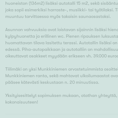
huoneiston (136m2) lisäksi autotalli 15 m2, sekä sisääntul
joka sopii esimerkiksi harraste-, musiikki- tai työtilaksi. 
muuntuu tarvittaessa myös takaisin saunaosastoksi.
Asunnon vahvuuksia ovat loistavan sijainnin lisäksi hieno
kylpyhuonetta ja erillinen wc. Pienen ripauksen luksusta
huomattavan tilava lasitettu terassi. Autotallin lisäksi 
edessä. Piha-autopaikkaan ja autotalliin on mahdollisuus
oikeuttavat osakkeet myydään erikseen vh. 39.000 euro
Tiilimäki on yksi Munkkiniemen arvostetuimmista osoitteis
Munkkiniemen ranta, sekä mahtavat ulkoilumaastot ovat
pääsee kätevästi keskustaan n. 20 minuutissa.
Yksityisesittelyt sopimuksen mukaan, otathan yhteyttä
kokonaisuuteen!