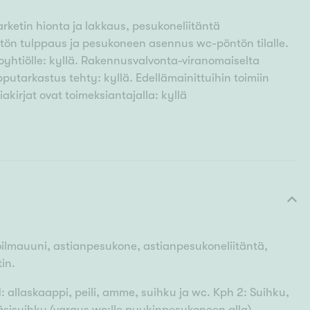
rketin hionta ja lakkaus, pesukoneliitäntä
ön tulppaus ja pesukoneen asennus wc-pöntön tilalle.
loyhtiölle: kyllä. Rakennusvalvonta-viranomaiselta
pputarkastus tehty: kyllä. Edellämainittuihin toimiin
iakirjat ovat toimeksiantajalla: kyllä
oilmauuni, astianpesukone, astianpesukoneliitäntä,
tin.
: allaskaappi, peili, amme, suihku ja wc. Kph 2: Suihku,
 käsisuihku (varaus wc:lle pyykinpesukoneen alla).