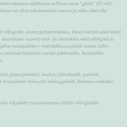
okerroksessa sijaitseva erillinen oma "yksiö" (31 m2),
Tilassa on ollut aikaisemmin sauna ja näin ollen tila
t näkymät, avara pohjaratkaisu, tilava keittiö sekä kaksi
 asumiseen tuovat sisä- ja ulkotakka sekä viihtyisä ja
on piha-autopaikka + mahdollisuus pitää autoa tallin
 asentaa latausta varten päätelaite. Autotalliin
a.
ta, jossa palvelut, koulut, päiväkodit, puistot,
 muutaman minuutin etäisyydellä. Nelosen ratikalla
, niin käydään tutustumassa tähän viihtyisään