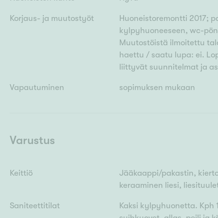
Korjaus- ja muutostyöt
Huoneistoremontti 2017; pa
kylpyhuoneeseen, wc-pönt
Muutostöistä ilmoitettu ta
haettu / saatu lupa: ei. Lo
liittyvät suunnitelmat ja as
Vapautuminen
sopimuksen mukaan
Varustus
Keittiö
Jääkaappi/pakastin, kiert
keraaminen liesi, liesituule
Saniteettitilat
Kaksi kylpyhuonetta. Kph 1
suihkuovet, allas, peili ja