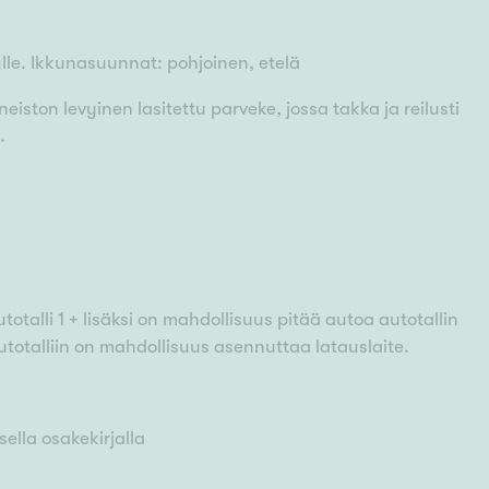
ulle. Ikkunasuunnat: pohjoinen, etelä
oneiston levyinen lasitettu parveke, jossa takka ja reilusti
.
utotalli 1 + lisäksi on mahdollisuus pitää autoa autotallin
totalliin on mahdollisuus asennuttaa latauslaite.
ella osakekirjalla