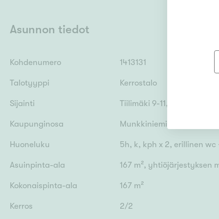
Asunnon tiedot
Kohdenumero
1413131
Talotyyppi
Kerrostalo
Sijainti
Tiilimäki 9-11, 00330 Helsin
Kaupunginosa
Munkkiniemi
Huoneluku
5h, k, kph x 2, erillinen wc 
Asuinpinta-ala
167 m², yhtiöjärjestyksen
Kokonaispinta-ala
167 m²
Kerros
2/2