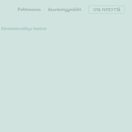
Pohtimassa
Asuntomyymälät
OTA YHTEYTTÄ
Kiinteistönvälitys Helsinki
Hae postinumerosi perusteella
unnon ostajille
 liittyvät
T
Tahko
Tampere
Tornio
Turku
totoimeksianto
Tuusula
V
 meidät
Vaasa
Valkeakoski
Vantaa
tys alueellasi
Varkaus
Y
vaniemi