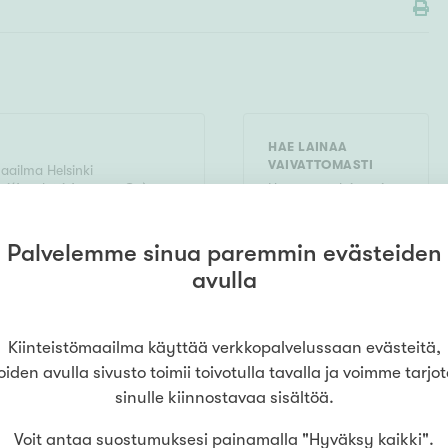
HAE LAINAA
VAIVATTOMASTI
maailma
Helsinki
mi
(
Amuletti Asunnot Oy
)
Hae asuntolainaa jo
en puistotie 15
,
00330
ennen
asuntokaupoille
lähtöä. Näin tiedät,
Palvelemme sinua paremmin evästeiden
millaisella budjetilla
avulla
voit tehdä päätöksiä,
0
kun sopiva koti
löytyy. Hakeminen ei
sido sinua mihinkään.
Kiinteistömaailma käyttää verkkopalvelussaan evästeitä,
oiden avulla sivusto toimii toivotulla tavalla ja voimme tarjo
LUE LISÄÄ
HAE LAINAA
sinulle kiinnostavaa sisältöä.
Voit antaa suostumuksesi painamalla "Hyväksy kaikki".