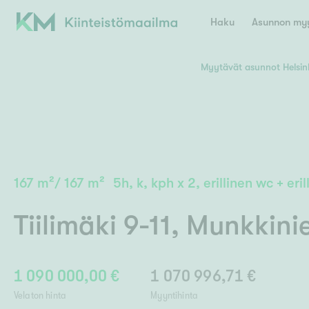
Haku
Asunnon myy
Myytävät asunnot Helsin
Valitse lähin myymäläpaikkakunta
Asun
E
K
Kiint
Tarj
Espoo
Ka
Ka
167
m²
/
167
m²
5h, k, kph x 2, erillinen wc + eril
Ki
Kiint
Ko
H
Digi
Tiilimäki 9-11
,
Munkkini
Hamina
Helsinki
Hyvinkää
Avoi
L
Hämeenlinna
Lah
1 090 000,00 €
1 070 996,71 €
Lev
I
Päätök
Velaton hinta
Myyntihinta