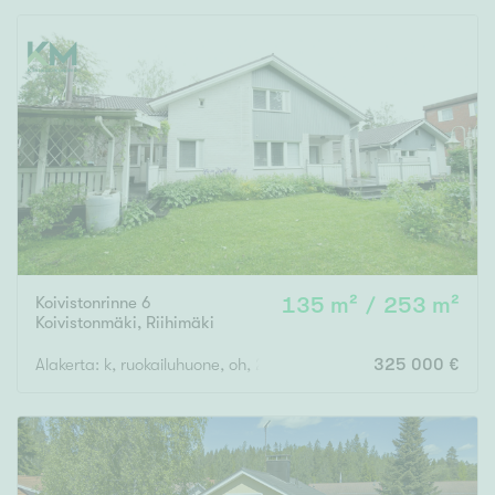
Koivistonrinne 6
135 m² / 253 m²
Koivistonmäki
,
Riihimäki
Alakerta: k, ruokailuhuone, oh, 2-3mh, khh, s, psh, 2wc, 2 terassi
325 000 €