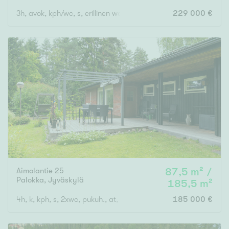
3h, avok, kph/wc, s, erillinen wc, ulkovarasto
229 000 €
Aimolantie 25
87,5 m² /
Palokka
,
Jyväskylä
185,5 m²
4h, k, kph, s, 2xwc, pukuh., at, var.
185 000 €