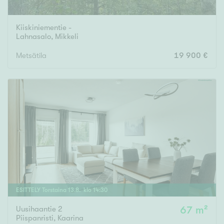
Kiiskiniementie -
Lahnasalo
,
Mikkeli
Metsätila
19 900 €
ESITTELY
Torstaina
13
.
8
. klo
14
:
30
Uusihaantie 2
67 m²
Piispanristi
,
Kaarina