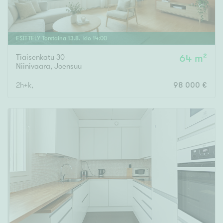
ESITTELY
Torstaina
13
.
8
. klo
14
:
00
Tiaisenkatu 30
64 m²
Niinivaara
,
Joensuu
2h+k,
98 000 €