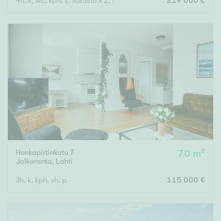
4h, k, wc, kph, s, varasto x 2, AT
219 000 €
Honkapirtinkatu 7
70 m²
Jalkaranta
,
Lahti
3h, k, kph, vh, p
115 000 €