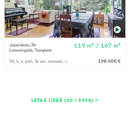
Jussinkatu 34
119 m² / 167 m²
Lamminpää
,
Tampere
5h, k, s, psh, 3x wc, varasto, at, vh, terassi
198 000 €
LATAA LISÄÄ (30 / 6398)