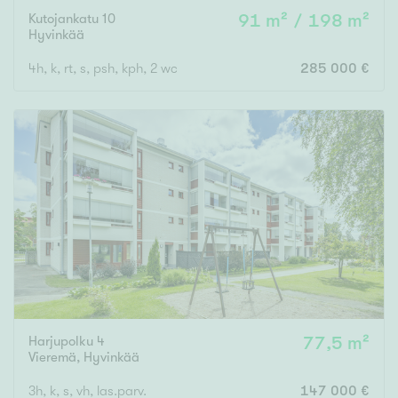
Kutojankatu 10
91 m² / 198 m²
Hyvinkää
4h, k, rt, s, psh, kph, 2 wc
285 000 €
Harjupolku 4
77,5 m²
Vieremä
,
Hyvinkää
3h, k, s, vh, las.parv.
147 000 €