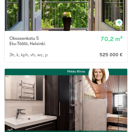
Oksasenkatu 5
70,2 m²
Etu-Töölö
,
Helsinki
3h, k, kph, vh, wc, p
525 000 €