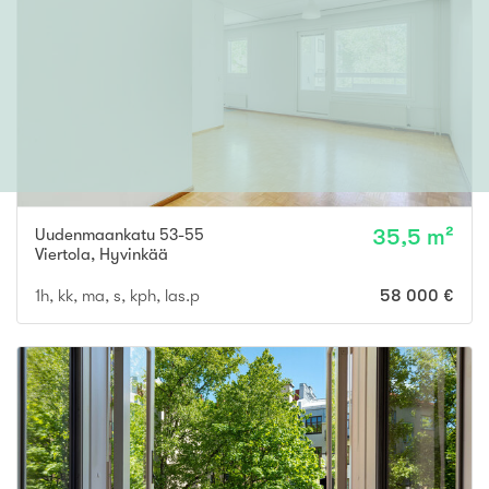
Uudenmaankatu 53-55
35,5 m²
Viertola
,
Hyvinkää
1h, kk, ma, s, kph, las.p
58 000 €