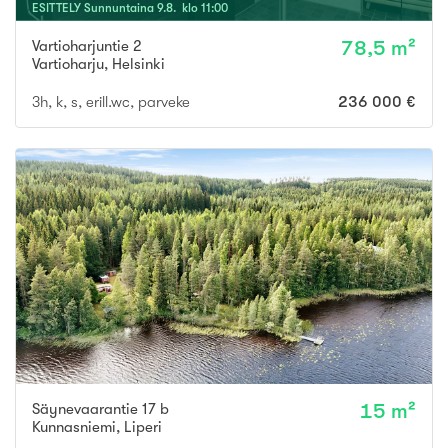
ESITTELY
Sunnuntaina
9
.
8
. klo
11
:
00
Vartioharjuntie 2
78,5 m²
Vartioharju
,
Helsinki
3h, k, s, erill.wc, parveke
236 000 €
Säynevaarantie 17 b
15 m²
Kunnasniemi
,
Liperi