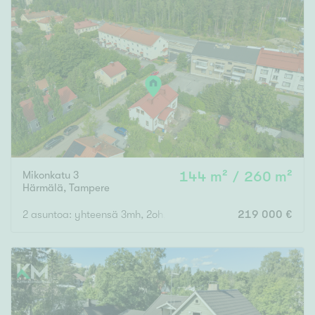
Mikonkatu 3
144 m² / 260 m²
Härmälä
,
Tampere
2 asuntoa: yhteensä 3mh, 2oh, 2k, 3wc, ph, s, varastoja, ullakoit
219 000 €