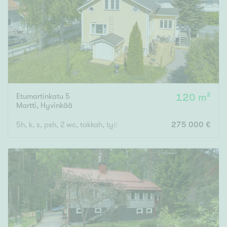
Etumartinkatu 5
120 m²
Martti
,
Hyvinkää
5h, k, s, psh, 2 wc, takkah, työh.
275 000 €