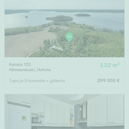
Kalatie 103
132 m²
Hämeenkoski
,
Hollola
Tupa ja 3 huonetta + yläkerta 2 huonetta (remontoimattomat) ja
299 000 €