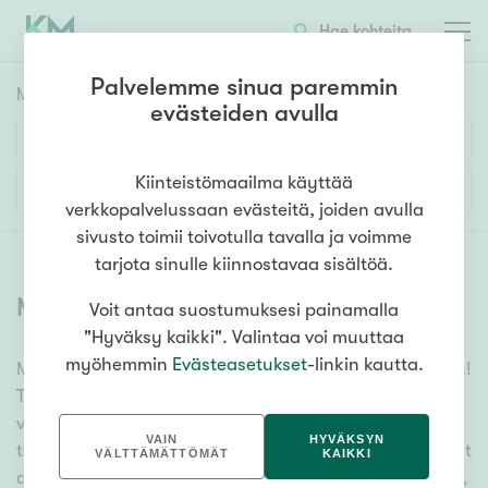
Hae kohteita
Palvelemme sinua paremmin
Myyntikohteet
HAE
evästeiden avulla
Huoneluku
Kiinteistömaailma käyttää
Lisää hakuehtoja
verkkopalvelussaan evästeitä, joiden avulla
1h
2h
3h
4h
5h+
sivusto toimii toivotulla tavalla ja voimme
tarjota sinulle kiinnostavaa sisältöä.
Myytävät asunnot
(
6398
)
Voit antaa suostumuksesi painamalla
Asuntotyyppi
"Hyväksy kaikki". Valintaa voi muuttaa
Kerros-/luhtitalo
myöhemmin
Evästeasetukset
-linkin kautta.
Meiltä löydät myytävät asunnot, oli tarpeesi mikä vain!
Rivitalo/paritalo
Tuhansien kohteiden ja satojen kiinteistönvälittäjien
Omakoti-/erillistalo
verkostomme auttaa sinua kenties elämäsi
VAIN
HYVÄKSYN
tärkeimmässä päätöksessä. Katso alta kaikki myytävät
Maa- tai metsätila
VÄLTTÄMÄTTÖMÄT
KAIKKI
asunnot. Hyödynnä myös kätevää hakutyökaluamme,