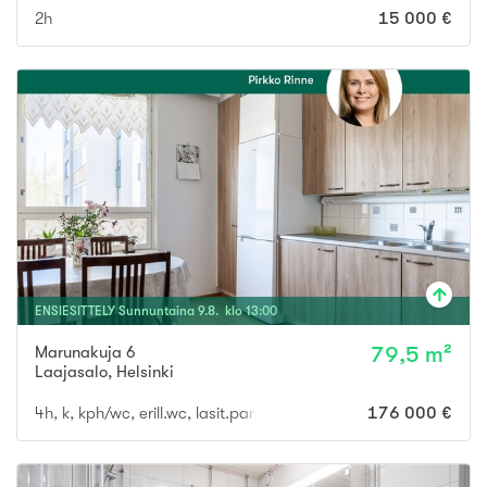
2h
15 000 €
ENSIESITTELY
Sunnuntaina
9
.
8
. klo
13
:
00
Marunakuja 6
79,5 m²
Laajasalo
,
Helsinki
4h, k, kph/wc, erill.wc, lasit.parveke
176 000 €