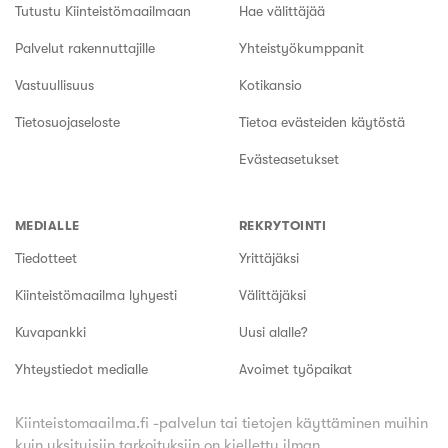
Tutustu Kiinteistömaailmaan
Hae välittäjää
Palvelut rakennuttajille
Yhteistyökumppanit
Vastuullisuus
Kotikansio
Tietosuojaseloste
Tietoa evästeiden käytöstä
Evästeasetukset
MEDIALLE
REKRYTOINTI
Tiedotteet
Yrittäjäksi
Kiinteistömaailma lyhyesti
Välittäjäksi
Kuvapankki
Uusi alalle?
Yhteystiedot medialle
Avoimet työpaikat
Kiinteistomaailma.fi -palvelun tai tietojen käyttäminen muihin
kuin yksityisiin tarkoituksiin on kielletty ilman