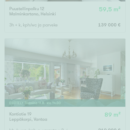
Puustellinpolku 12
59,5 m²
Malminkartano
,
Helsinki
3h + k, kph/wc ja parveke
139 000 €
ESITTELY
Tiistaina
11
.
8
. klo
14
:
30
Kontiotie 19
89 m²
Leppäkorpi
,
Vantaa