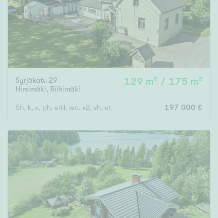
Syrjäkatu 29
129 m² / 175 m²
Hirsimäki
,
Riihimäki
5h, k, s, ph, erill. wc. x2, vh, et, katettu terassi, parveke
197 000 €