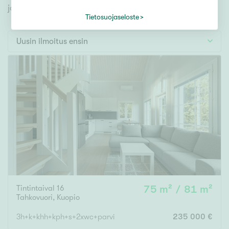
Tontti
jonka avulla löydät omien toiveidesi mukaisen kodin.
Vapaa-ajan asunto
Tietosuojaseloste
Toimitila
Uusin ilmoitus ensin
Autotalli
Muut
Hinta
000
000 €
Pinta-ala
Tintintaival 16
75 m² / 81 m²
Asuinpinta-ala
Kokonaispinta-ala
Tahkovuori
,
Kuopio
m²
3h+k+khh+kph+s+2xwc+parvi
235 000 €