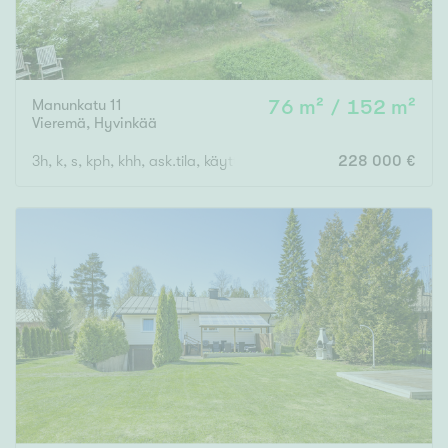
Manunkatu 11
76 m² / 152 m²
Vieremä
,
Hyvinkää
3h, k, s, kph, khh, ask.tila, käyttöullakko
228 000 €