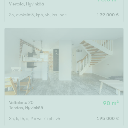
Viertola
,
Hyvinkää
3h, avokeittiö, kph, vh, las. parv.
199 000 €
Valtakatu 20
90 m²
Tehdas
,
Hyvinkää
3h, k, th, s, 2 x wc / kph, vh
195 000 €