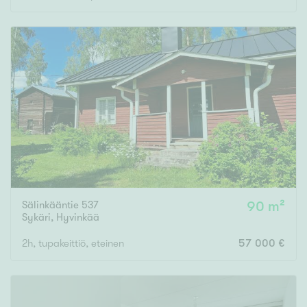
Sälinkääntie 537
90 m²
Sykäri
,
Hyvinkää
2h, tupakeittiö, eteinen
57 000 €