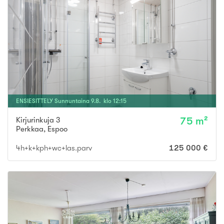
ENSIESITTELY
Sunnuntaina
9
.
8
. klo
12
:
15
Kirjurinkuja 3
75 m²
Perkkaa
,
Espoo
4h+k+kph+wc+las.parv
125 000 €