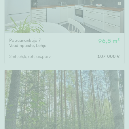
Patruunankuja 7
96,5 m²
Voudinpuisto
,
Lohja
3mh,oh,k,kph,las.parv.
107 000 €