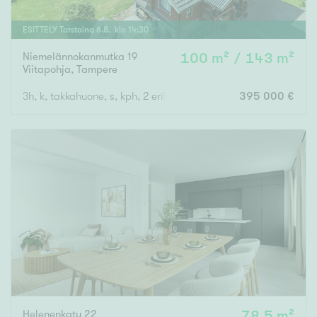
ESITTELY
Torstaina
6
.
8
. klo
14
:
30
Niemelännokanmutka 19
100 m² / 143 m²
Viitapohja
,
Tampere
3h, k, takkahuone, s, kph, 2 erillis wc, khh, varastohuone, autotal
395 000 €
Helenenkatu 22
78,5 m²