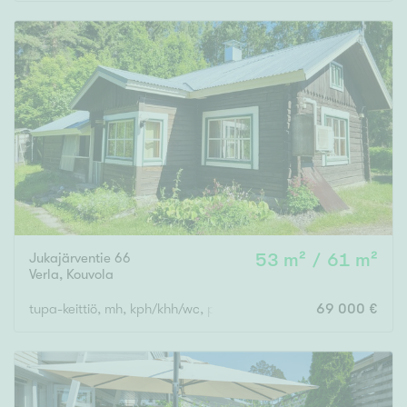
Rakennusvuosi
Uudiskohteet
Vain uudiskohteet
Ei uudiskohteita
Jukajärventie 66
53 m² / 61 m²
Arvokohteet
Verla
,
Kouvola
Vain arvokohteet
Ei arvokohteita
tupa-keittiö, mh, kph/khh/wc, parvi, katettu kuisti
69 000 €
Kunto
Hyvä