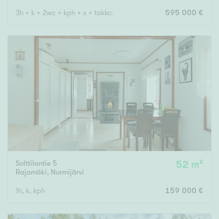
3h + k + 2wc + kph + s + takka/askarteluhuone + khh +2vh/var + 
595 000 €
Solttilantie 5
52 m²
Rajamäki
,
Nurmijärvi
1h, k, kph
159 000 €