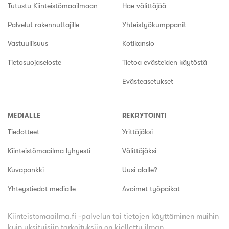
Tutustu Kiinteistömaailmaan
Hae välittäjää
Palvelut rakennuttajille
Yhteistyökumppanit
Vastuullisuus
Kotikansio
Tietosuojaseloste
Tietoa evästeiden käytöstä
Evästeasetukset
MEDIALLE
REKRYTOINTI
Tiedotteet
Yrittäjäksi
Kiinteistömaailma lyhyesti
Välittäjäksi
Kuvapankki
Uusi alalle?
Yhteystiedot medialle
Avoimet työpaikat
Kiinteistomaailma.fi -palvelun tai tietojen käyttäminen muihin
kuin yksityisiin tarkoituksiin on kielletty ilman