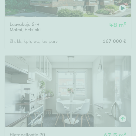
Luuvakuja 2-4
48 m²
Malmi
,
Helsinki
2h, kk, kph, wc, las.parv
167 000 €
Hietapellontie 20
67,5 m²