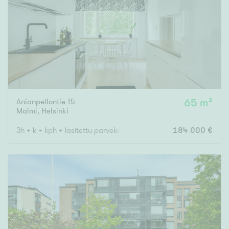
Tyydyttävä
Välttävä
Ominaisuudet
Hissi
Järvi- tai merinäköala
Maalämpö
Anianpellontie 15
65 m²
Malmi
,
Helsinki
Oma ranta
3h + k + kph + lasitettu parveke
184 000 €
Oma sauna
Parveke
Senioriasunto