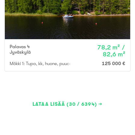
Palavas 4
78,2 m² /
Jyväskylä
82,6 m²
Mökki 1: Tupa, kk, huone, puucee, varasto ja Mökki 2: Tupa, ma
125 000 €
LATAA LISÄÄ (30 / 6394)