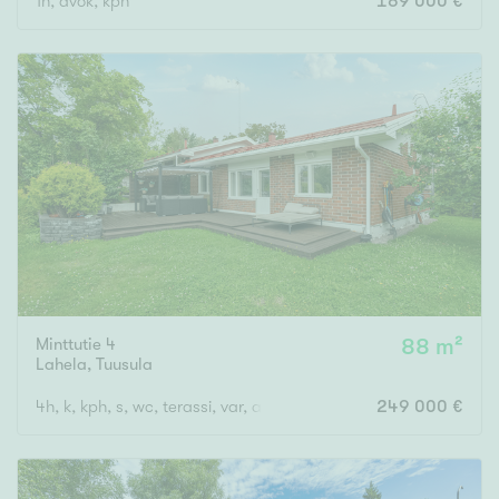
1h, avok, kph
169 000 €
Minttutie 4
88 m²
Lahela
,
Tuusula
4h, k, kph, s, wc, terassi, var, ak
249 000 €