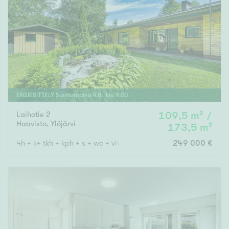
ENSIESITTELY
Sunnuntaina
9
.
8
. klo
9
:
00
Laihotie 2
109,5 m² /
Haavisto
,
Ylöjärvi
173,5 m²
4h + k+ tkh + kph + s + wc + vh + autotalli + var/kellari + tekn +
249 000 €