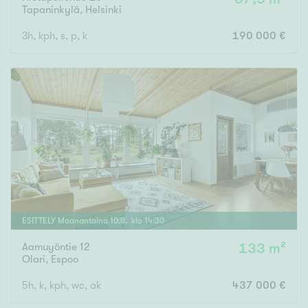
Tapaninkylä
,
Helsinki
3h, kph, s, p, k
190 000 €
ESITTELY
Maanantaina
10
.
8
. klo
14
:
30
Aamuyöntie 12
133 m²
Olari
,
Espoo
5h, k, kph, wc, ak
437 000 €