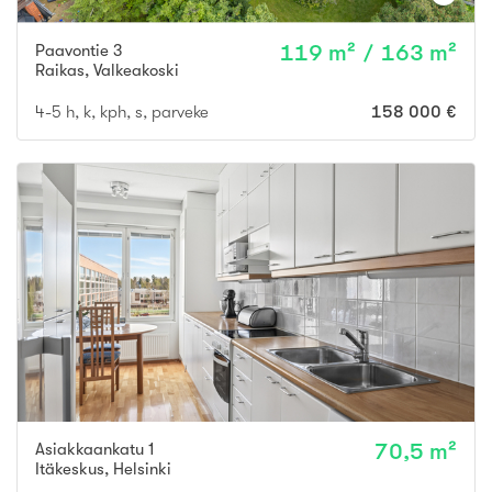
Paavontie 3
119 m² / 163 m²
Raikas
,
Valkeakoski
4-5 h, k, kph, s, parveke
158 000 €
Asiakkaankatu 1
70,5 m²
Itäkeskus
,
Helsinki