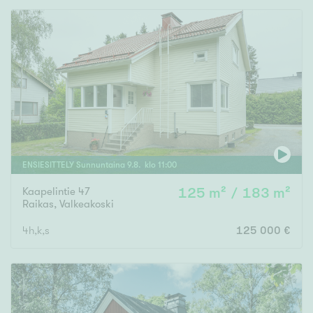
ENSIESITTELY
Sunnuntaina
9
.
8
. klo
11
:
00
Kaapelintie 47
125 m² / 183 m²
Raikas
,
Valkeakoski
4h,k,s
125 000 €