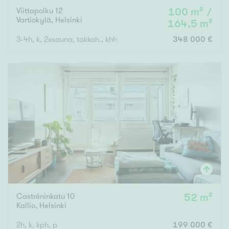
Viittapolku 12
100 m² /
Vartiokylä
,
Helsinki
164,5 m²
3-4h, k, 2xsauna, takkah., khh, 2xkph, erill.wc, varastotilaa, ulk
348 000 €
Castréninkatu 10
52 m²
Kallio
,
Helsinki
2h, k, kph, p
199 000 €