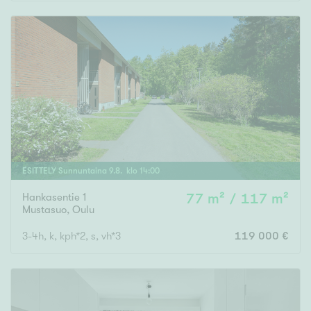
Rakennusvuosi
Uudiskohteet
Vain uudiskohteet
Ei uudiskohteita
ESITTELY
Sunnuntaina
9
.
8
. klo
14
:
00
Hankasentie 1
77 m² / 117 m²
Arvokohteet
Mustasuo
,
Oulu
Vain arvokohteet
Ei arvokohteita
3-4h, k, kph*2, s, vh*3
119 000 €
Kunto
Hyvä