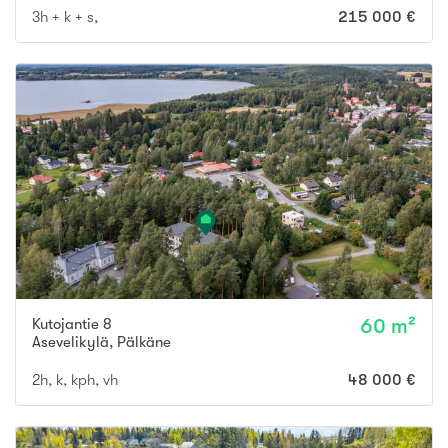
3h + k + s,
215 000 €
Kutojantie 8
60 m²
Asevelikylä
,
Pälkäne
2h, k, kph, vh
48 000 €