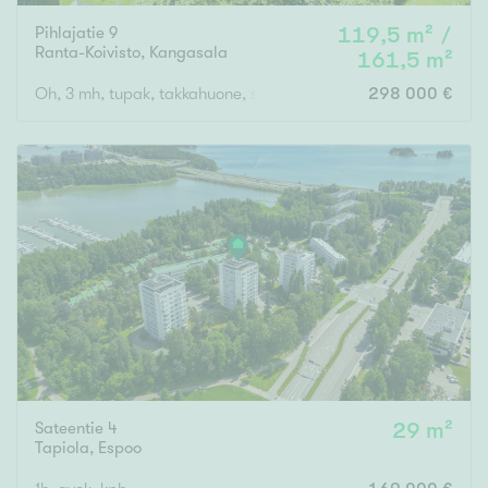
Pihlajatie 9
119,5 m² /
Ranta-Koivisto
,
Kangasala
161,5 m²
Oh, 3 mh, tupak, takkahuone, s, wcx2, mancave, varastox2
298 000 €
Sateentie 4
29 m²
Tapiola
,
Espoo