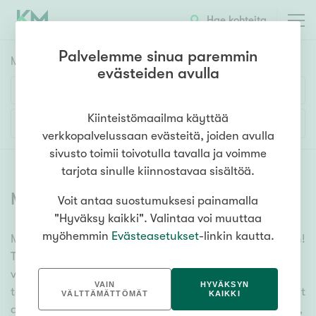
Hae kohteita
Palvelemme sinua paremmin
Myyntikohteet
HAE
evästeiden avulla
Huoneluku
Kiinteistömaailma käyttää
Lisää hakuehtoja
verkkopalvelussaan evästeitä, joiden avulla
1h
2h
3h
4h
5h+
sivusto toimii toivotulla tavalla ja voimme
tarjota sinulle kiinnostavaa sisältöä.
Myytävät asunnot
(
6394
)
Voit antaa suostumuksesi painamalla
Asuntotyyppi
"Hyväksy kaikki". Valintaa voi muuttaa
Kerros-/luhtitalo
myöhemmin
Evästeasetukset
-linkin kautta.
Meiltä löydät myytävät asunnot, oli tarpeesi mikä vain!
Rivitalo/paritalo
Tuhansien kohteiden ja satojen kiinteistönvälittäjien
Omakoti-/erillistalo
verkostomme auttaa sinua kenties elämäsi
VAIN
HYVÄKSYN
tärkeimmässä päätöksessä. Katso alta kaikki myytävät
Maa- tai metsätila
VÄLTTÄMÄTTÖMÄT
KAIKKI
asunnot. Hyödynnä myös kätevää hakutyökaluamme,