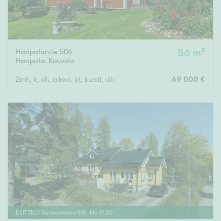
Haapalantie 506
56 m²
Haapala
,
Kouvola
2mh, k, oh, alkovi, et, kuisti, ulkosauna
69 000 €
ESITTELY
Sunnuntaina
9
.
8
. klo
11
:
20