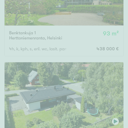
Benktankuja 1
93 m²
Herttoniemenranta
,
Helsinki
4h, k, kph, s, eril. wc, lasit. parveke
438 000 €