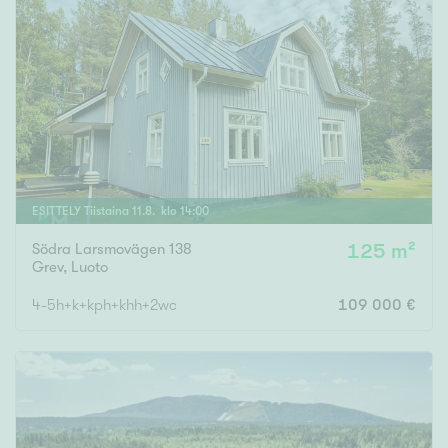
ESITTELY
Tiistaina
11
.
8
. klo
14
:
00
Södra Larsmovägen 138
125 m²
Grev
,
Luoto
4-5h+k+kph+khh+2wc
109 000 €