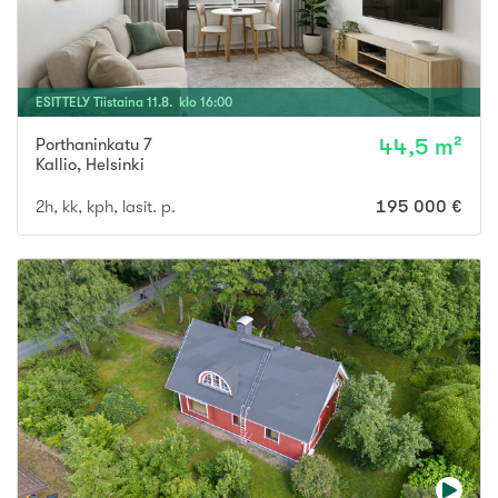
ESITTELY
Tiistaina
11
.
8
. klo
16
:
00
Porthaninkatu 7
44,5 m²
Kallio
,
Helsinki
2h, kk, kph, lasit. p.
195 000 €