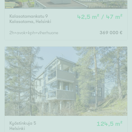
Kalasatamankatu 9
42,5 m² / 47 m²
Kalasatama
,
Helsinki
2h+avok+kph+viherhuone
369 000 €
Kyöstinkuja 5
124,5 m²
Helsinki