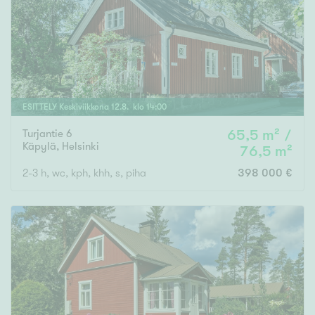
ESITTELY
Keskiviikkona
12
.
8
. klo
14
:
00
Turjantie 6
65,5 m² /
Käpylä
,
Helsinki
76,5 m²
2-3 h, wc, kph, khh, s, piha
398 000 €