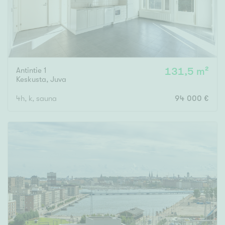
Antintie 1
131,5 m²
Keskusta
,
Juva
4h, k, sauna
94 000 €