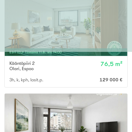
ESITTELY
Tiistaina
11
.
8
. klo
14
:
00
Kääntöpiiri 2
76,5 m²
Olari
,
Espoo
3h, k, kph, lasit.p.
129 000 €