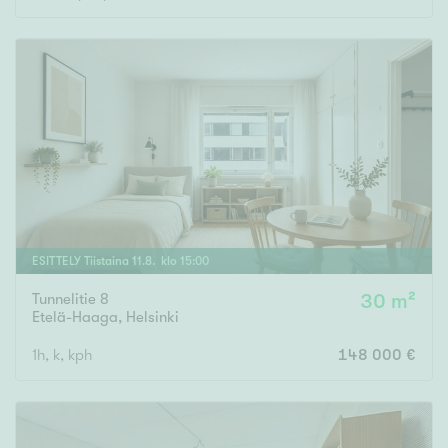
ESITTELY
Tiistaina
11
.
8
. klo
15
:
00
Tunnelitie 8
30 m²
Etelä-Haaga
,
Helsinki
1h, k, kph
148 000 €