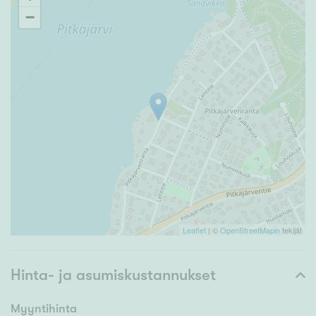
−
Leaflet
| ©
OpenStreetMapin
tekijät
Hinta- ja asumiskustannukset
Myyntihinta