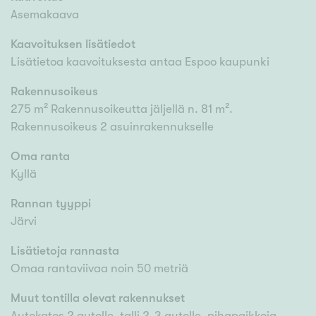
Asemakaava
Kaavoituksen lisätiedot
Lisätietoa kaavoituksesta antaa Espoo kaupunki
Rakennusoikeus
275 m² Rakennusoikeutta jäljellä n. 81 m².
Rakennusoikeus 2 asuinrakennukselle
Oma ranta
Kyllä
Rannan tyyppi
Järvi
Lisätietoja rannasta
Omaa rantaviivaa noin 50 metriä
Muut tontilla olevat rakennukset
Autokatos 2 autolle, talli 2-3 autolle, pihapaikkoja.