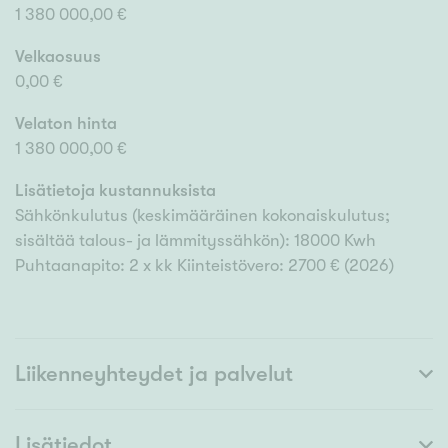
1 380 000,00 €
Velkaosuus
0,00 €
Velaton hinta
1 380 000,00 €
Lisätietoja kustannuksista
Sähkönkulutus (keskimääräinen kokonaiskulutus;
sisältää talous- ja lämmityssähkön): 18000 Kwh
Puhtaanapito: 2 x kk Kiinteistövero: 2700 € (2026)
Liikenneyhteydet ja palvelut
Lisätiedot