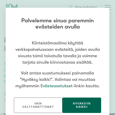
OTA YHTEYTTÄ
ESITTELY
KOHTEEN TIEDOT
Hae kohteita
Palvelemme sinua paremmin
evästeiden avulla
Pitkäjärvenranta 24
,
Kiinteistömaailma käyttää
Laaksolahti
,
Espoo
verkkopalvelussaan evästeitä, joiden avulla
sivusto toimii toivotulla tavalla ja voimme
tarjota sinulle kiinnostavaa sisältöä.
151
m²
/
170
m²
3mh, k, oh, takkahuone, erill.wc, kph/wc,
Voit antaa suostumuksesi painamalla
kph/sauna, khh+kuraeteinen (kokonaisala
"Hyväksy kaikki". Valintaa voi muuttaa
170 m2)
myöhemmin
Evästeasetukset
-linkin kautta.
1 380 000,00 €
1 380 000,00 €
Velaton hinta
Myyntihinta
VAIN
HYVÄKSYN
VÄLTTÄMÄTTÖMÄT
KAIKKI