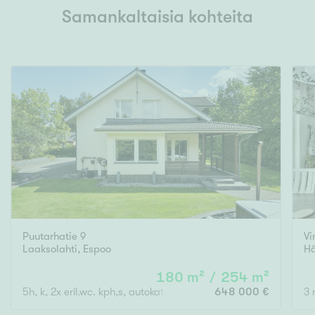
Samankaltaisia kohteita
Puutarhatie 9
Vi
Laaksolahti
,
Espoo
H
180 m² / 254 m²
5h, k, 2x eril.wc. kph,s, autokatos
648 000 €
3 