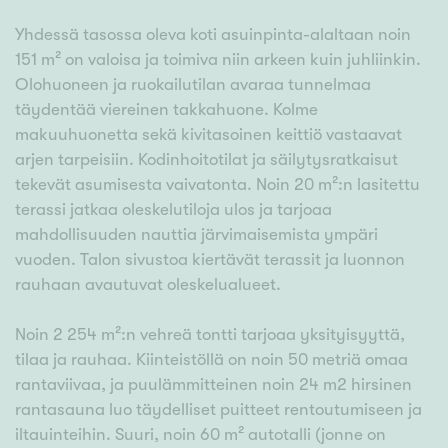
Yhdessä tasossa oleva koti asuinpinta-alaltaan noin
151 m² on valoisa ja toimiva niin arkeen kuin juhliinkin.
Olohuoneen ja ruokailutilan avaraa tunnelmaa
täydentää viereinen takkahuone. Kolme
makuuhuonetta sekä kivitasoinen keittiö vastaavat
arjen tarpeisiin. Kodinhoitotilat ja säilytysratkaisut
tekevät asumisesta vaivatonta. Noin 20 m²:n lasitettu
terassi jatkaa oleskelutiloja ulos ja tarjoaa
mahdollisuuden nauttia järvimaisemista ympäri
vuoden. Talon sivustoa kiertävät terassit ja luonnon
rauhaan avautuvat oleskelualueet.
Noin 2 254 m²:n vehreä tontti tarjoaa yksityisyyttä,
tilaa ja rauhaa. Kiinteistöllä on noin 50 metriä omaa
rantaviivaa, ja puulämmitteinen noin 24 m2 hirsinen
rantasauna luo täydelliset puitteet rentoutumiseen ja
iltauinteihin. Suuri, noin 60 m² autotalli (jonne on