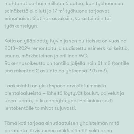
mahtunut parhaimmillaan 6 autoa, kun työhuoneen
seinäkettä ei ollut) ja 17 m² työhuone tarjoavat
erinomaiset tilat harrastuksiin, varastointiin tai
työskentelyyn.
Kotia on ylläpidetty hyvin ja sen puitteissa on vuosina
2013–2024 remontoitu ja uudistettu esimerkiksi keittiö,
sauna, märkäeteinen ja erillinen WC.
Rakennusoikeutta on tontilla jäljellä noin 81 m2 (tontille
saa rakentaa 2 asuintaloa yhteensä 275 m2).
Laaksolahti on yksi Espoon arvostetuimmista
pientaloalueista – läheltä löytyvät koulut, palvelut ja
upea luonto, ja liikenneyhteydet Helsinkiin sekä
lentokentälle toimivat sujuvasti.
Tämä koti tarjoaa ainutlaatuisen yhdistelmän mitä
parhainta järvisuomen mökkielämää sekä arjen