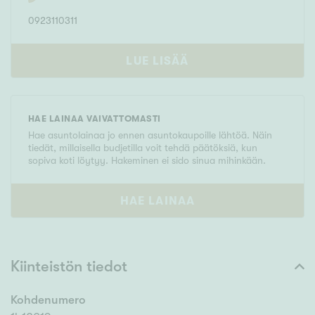
0923110311
LUE LISÄÄ
HAE LAINAA VAIVATTOMASTI
Hae asuntolainaa jo ennen asuntokaupoille lähtöä. Näin
tiedät, millaisella budjetilla voit tehdä päätöksiä, kun
sopiva koti löytyy. Hakeminen ei sido sinua mihinkään.
HAE LAINAA
Kiinteistön tiedot
Kohdenumero