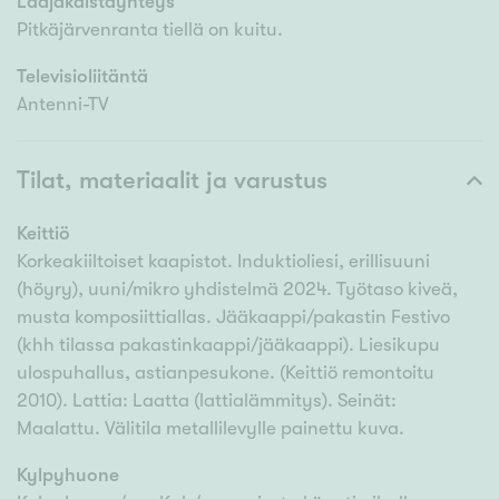
Laajakaistayhteys
Pitkäjärvenranta tiellä on kuitu.
Televisioliitäntä
Antenni-TV
Tilat, materiaalit ja varustus
Keittiö
Korkeakiiltoiset kaapistot. Induktioliesi, erillisuuni
(höyry), uuni/mikro yhdistelmä 2024. Työtaso kiveä,
musta komposiittiallas. Jääkaappi/pakastin Festivo
(khh tilassa pakastinkaappi/jääkaappi). Liesikupu
ulospuhallus, astianpesukone. (Keittiö remontoitu
2010). Lattia: Laatta (lattialämmitys). Seinät:
Maalattu. Välitila metallilevylle painettu kuva.
Kylpyhuone