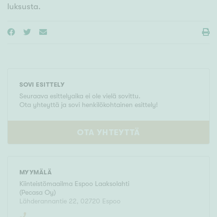
luksusta.
SOVI ESITTELY
Seuraava esittelyaika ei ole vielä sovittu.
Ota yhteyttä ja sovi henkilökohtainen esittely!
OTA YHTEYTTÄ
MYYMÄLÄ
Kiinteistömaailma
Espoo Laaksolahti
(
Pecasa Oy
)
Lähderannantie 22
,
02720
Espoo