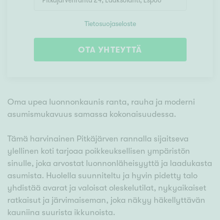
Tietosuojaseloste
OTA YHTEYTTÄ
Oma upea luonnonkaunis ranta, rauha ja moderni
asumismukavuus samassa kokonaisuudessa.
Tämä harvinainen Pitkäjärven rannalla sijaitseva
ylellinen koti tarjoaa poikkeuksellisen ympäristön
sinulle, joka arvostat luonnonläheisyyttä ja laadukasta
asumista. Huolella suunniteltu ja hyvin pidetty talo
yhdistää avarat ja valoisat oleskelutilat, nykyaikaiset
ratkaisut ja järvimaiseman, joka näkyy häkellyttävän
kauniina suurista ikkunoista.