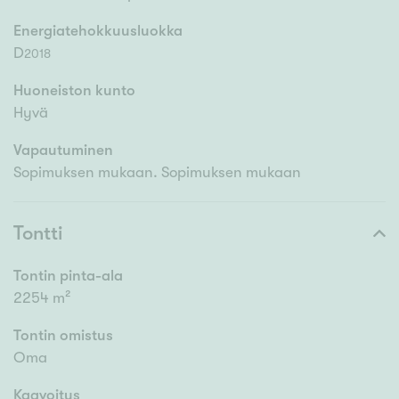
Energiatehokkuusluokka
D
2018
Huoneiston kunto
Hyvä
Vapautuminen
Sopimuksen mukaan. Sopimuksen mukaan
Tontti
Tontin pinta-ala
2254 m²
Tontin omistus
Oma
Kaavoitus