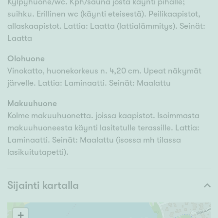
Kylpyhuone/wc. Kph/sauna josta käynti pihalle;
suihku. Erillinen wc (käynti eteisestä). Peilikaapistot,
allaskaapistot. Lattia: Laatta (lattialämmitys). Seinät:
Laatta
Olohuone
Vinokatto, huonekorkeus n. 4,20 cm. Upeat näkymät
järvelle. Lattia: Laminaatti. Seinät: Maalattu
Makuuhuone
Kolme makuuhuonetta. joissa kaapistot. Isoimmasta
makuuhuoneesta käynti lasitetulle terassille. Lattia:
Laminaatti. Seinät: Maalattu (isossa mh tilassa
lasikuitutapetti).
Sijainti kartalla
+