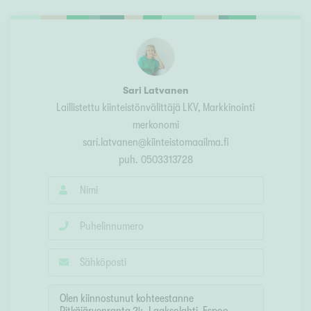
Sari Latvanen
Laillistettu kiinteistönvälittäjä LKV
, Markkinointi
merkonomi
sari.latvanen@kiinteistomaailma.fi
puh.
0503313728