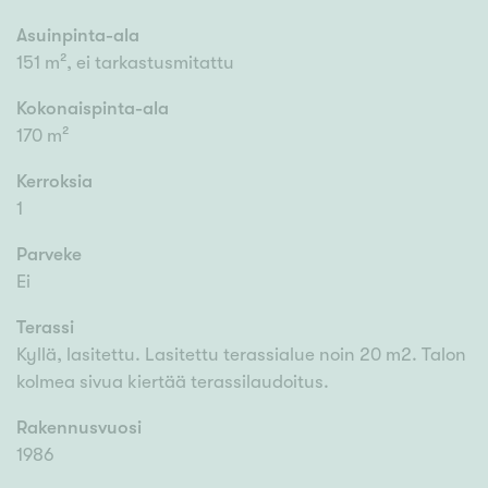
Asuinpinta-ala
151 m², ei tarkastusmitattu
Kokonaispinta-ala
170 m²
Kerroksia
1
Parveke
Ei
Terassi
Kyllä, lasitettu. Lasitettu terassialue noin 20 m2. Talon
kolmea sivua kiertää terassilaudoitus.
Rakennusvuosi
1986