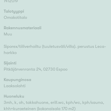
1412019
Talotyyppi
Omakotitalo
Rakennusmateriaali
Muu
Siporex/tiiliverhoiltu (tuuletusväli/villa). perustus Leca-
harkko
Sijainti
Pitkäjärvenranta 24, 02730 Espoo
Kaupunginosa
Laaksolahti
Huoneluku
3mh, k, oh, takkahuone, erill.wc, kph/wc, kph/sauna,
khh+kuraeteinen (kokonaisala 170 m2)