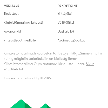
MEDIALLE
REKRYTOINTI
Tiedotteet
Yrittäjäksi
Kiinteistömaailma lyhyesti
Välittäjäksi
Kuvapankki
Uusi alalle?
Yhteystiedot medialle
Avoimet työpaikat
Kiinteistomaailma.fi -palvelun tai tietojen käyttäminen muihin
kuin yksityisiin tarkoituksiin on kielletty ilman
Kiinteistömaailma Oy:n antamaa kirjallista lupaa.
Sivun
käyttöehdot
Kiinteistömaailma Oy ©
2026