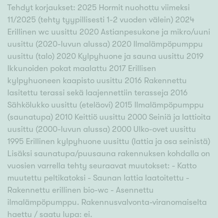
Tehdyt korjaukset: 2025 Hormit nuohottu viimeksi
11/2025 (tehty tyypillisesti 1-2 vuoden välein) 2024
Erillinen wc uusittu 2020 Astianpesukone ja mikro/uuni
uusittu (2020-luvun alussa) 2020 Ilmalämpöpumppu
uusittu (talo) 2020 Kylpyhuone ja sauna uusittu 2019
Ikkunoiden pokat maalattu 2017 Erillisen
kylpyhuoneen kaapisto uusittu 2016 Rakennettu
lasitettu terassi sekä laajennettiin terasseja 2016
Sähkölukko uusittu (eteläovi) 2015 Ilmalämpöpumppu
(saunatupa) 2010 Keittiö uusittu 2000 Seiniä ja lattioita
uusittu (2000-luvun alussa) 2000 Ulko-ovet uusittu
1995 Erillinen kylpyhuone uusittu (lattia ja osa seinistä)
Lisäksi saunatupa/puusauna rakennuksen kohdalla on
vuosien varrella tehty seuraavat muutokset: - Katto
muutettu peltikatoksi - Saunan lattia laatoitettu -
Rakennettu erillinen bio-wc - Asennettu
ilmalämpöpumppu. Rakennusvalvonta-viranomaiselta
haettu / saatu lupa: ei.