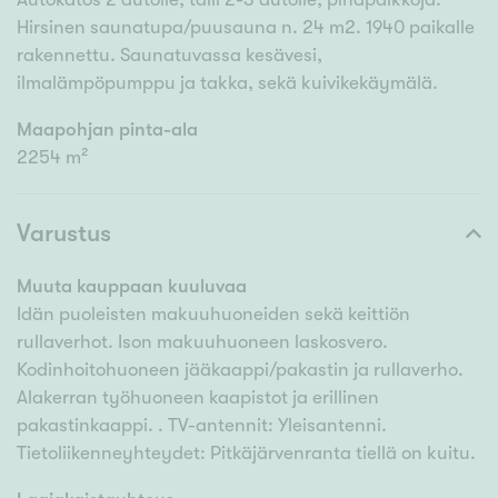
Hirsinen saunatupa/puusauna n. 24 m2. 1940 paikalle
rakennettu. Saunatuvassa kesävesi,
ilmalämpöpumppu ja takka, sekä kuivikekäymälä.
Maapohjan pinta-ala
2254 m²
Varustus
Muuta kauppaan kuuluvaa
Idän puoleisten makuuhuoneiden sekä keittiön
rullaverhot. Ison makuuhuoneen laskosvero.
Kodinhoitohuoneen jääkaappi/pakastin ja rullaverho.
Alakerran työhuoneen kaapistot ja erillinen
pakastinkaappi. . TV-antennit: Yleisantenni.
Tietoliikenneyhteydet: Pitkäjärvenranta tiellä on kuitu.