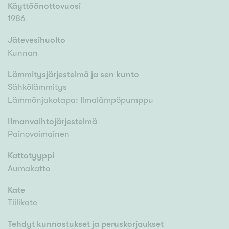
Käyttöönottovuosi
1986
Jätevesihuolto
Kunnan
Lämmitysjärjestelmä ja sen kunto
Sähkölämmitys
Lämmönjakotapa: Ilmalämpöpumppu
Ilmanvaihtojärjestelmä
Painovoimainen
Kattotyyppi
Aumakatto
Kate
Tiilikate
Tehdyt kunnostukset ja peruskorjaukset