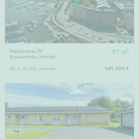
Pohjoisranta 22
57 m²
Kruununhaka
,
Helsinki
2h, k, vh, kph, parveke
424 000 €