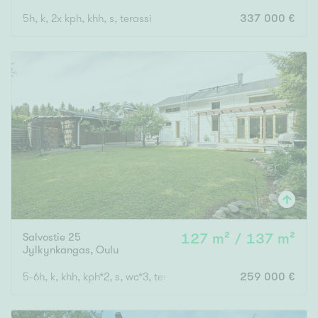
5h, k, 2x kph, khh, s, terassi
337 000 €
Salvostie 25
127 m² / 137 m²
Jylkynkangas
,
Oulu
5-6h, k, khh, kph*2, s, wc*3, terassi, parveke, ak
259 000 €