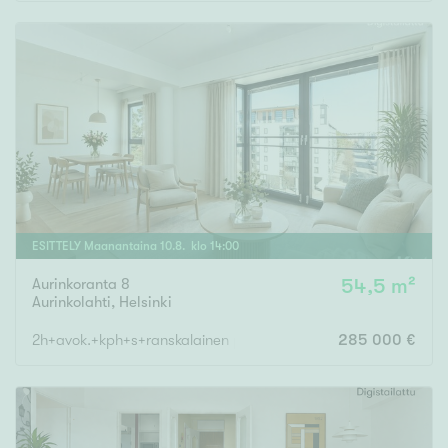
Rakennusvuosi
Uudiskohteet
Vain uudiskohteet
Ei uudiskohteita
ESITTELY
Maanantaina
10
.
8
. klo
14
:
00
Aurinkoranta 8
54,5 m²
Arvokohteet
Aurinkolahti
,
Helsinki
Vain arvokohteet
Ei arvokohteita
2h+avok.+kph+s+ranskalainen parv.
285 000 €
Kunto
Hyvä