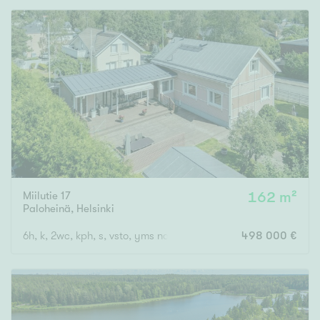
Miilutie 17
162 m²
Paloheinä
,
Helsinki
6h, k, 2wc, kph, s, vsto, yms noin 162 m2 + kellaritilat + ulkovaras
498 000 €