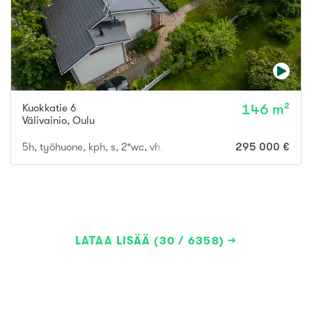
Kuokkatie 6
146 m²
Välivainio
,
Oulu
5h, työhuone, kph, s, 2*wc, vh, khh, aula
295 000 €
LATAA LISÄÄ (30 / 6358)