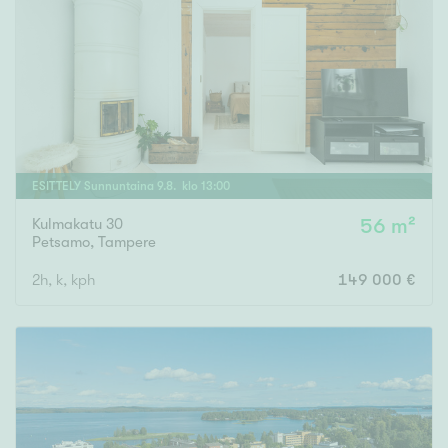
ESITTELY
Sunnuntaina
9
.
8
. klo
13
:
00
Kulmakatu 30
56 m²
Petsamo
,
Tampere
2h, k, kph
149 000 €