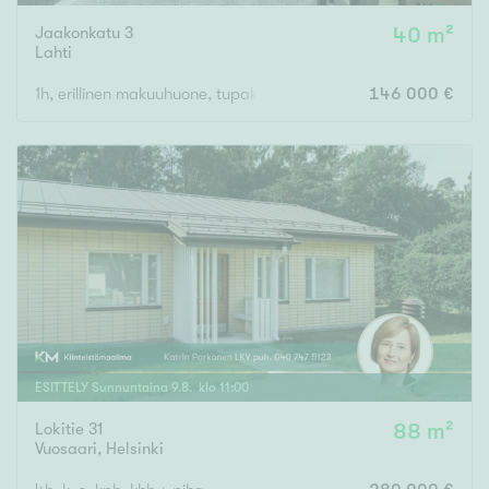
Jaakonkatu 3
40 m²
Lahti
1h, erillinen makuuhuone, tupakeittiö, s, p
146 000 €
ESITTELY
Sunnuntaina
9
.
8
. klo
11
:
00
Lokitie 31
88 m²
Vuosaari
,
Helsinki