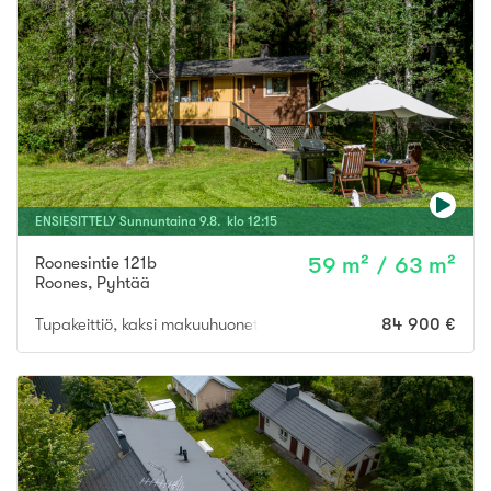
ENSIESITTELY
Sunnuntaina
9
.
8
. klo
12
:
15
Roonesintie 121b
59 m² / 63 m²
Roones
,
Pyhtää
Tupakeittiö, kaksi makuuhuonetta, sauna, pukuhuone, terassi
84 900 €