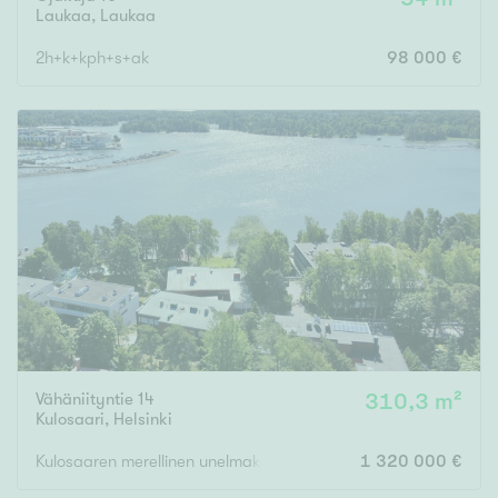
Laukaa
,
Laukaa
2h+k+kph+s+ak
98 000 €
Vähäniityntie 14
310,3 m²
Kulosaari
,
Helsinki
Kulosaaren merellinen unelmakoti | Oma uima-allas | Hissi | Autota
1 320 000 €