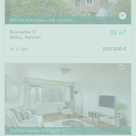
ESITTELY
Keskiviikkona
12
.
8
. klo
13
:
30
Keuruuntie 17
32 m²
Vallila
,
Helsinki
1h, k, kph
190 000 €
ESITTELY
Torstaina
13
.
8
. klo
13
:
30