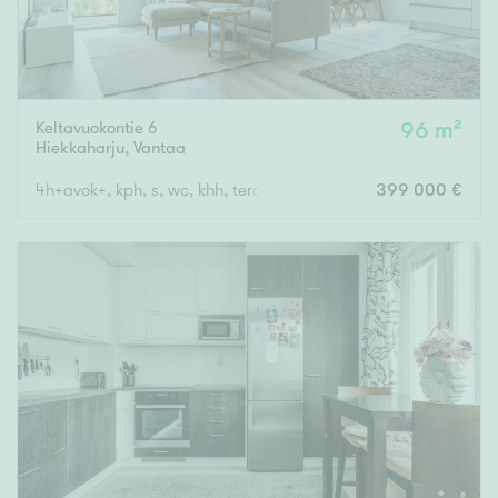
Keltavuokontie 6
96 m²
Hiekkaharju
,
Vantaa
4h+avok+, kph, s, wc, khh, terassi, var
399 000 €