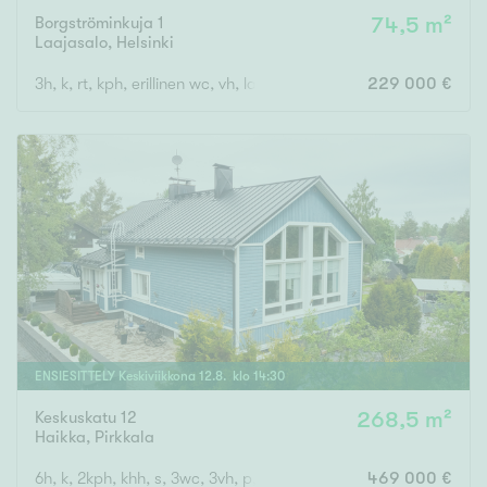
Borgströminkuja 1
74,5 m²
Laajasalo
,
Helsinki
3h, k, rt, kph, erillinen wc, vh, lasitettu parveke
229 000 €
ENSIESITTELY
Keskiviikkona
12
.
8
. klo
14
:
30
Keskuskatu 12
268,5 m²
Haikka
,
Pirkkala
6h, k, 2kph, khh, s, 3wc, 3vh, p, terassi, läm.var, ak
469 000 €