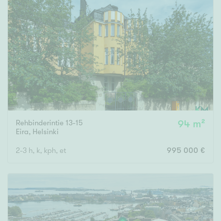
Rehbinderintie 13-15
94 m²
Eira
,
Helsinki
2-3 h, k, kph, et
995 000 €