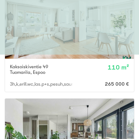
Kaksoiskiventie 49
110 m²
Tuomarila
,
Espoo
3h,k,erill.wc,las.p+s,pesuh,saunatupa,erill.wc
265 000 €