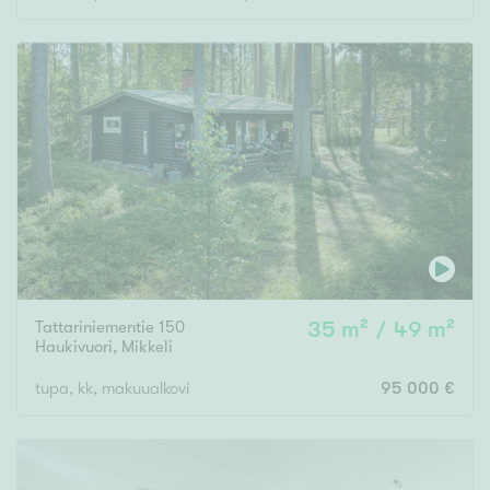
Tattariniementie 150
35 m² / 49 m²
Haukivuori
,
Mikkeli
tupa, kk, makuualkovi
95 000 €