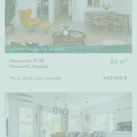
Tyydyttävä
Välttävä
Ominaisuudet
Hissi
ESITTELY
Tiistaina
11
.
8
. klo
14
:
00
Järvi- tai merinäköala
Maalämpö
Hämeentie 97-99
86 m²
Hermanni
,
Helsinki
Oma ranta
4h, k, apuk., kph, parveke
410 000 €
Oma sauna
Parveke
Senioriasunto