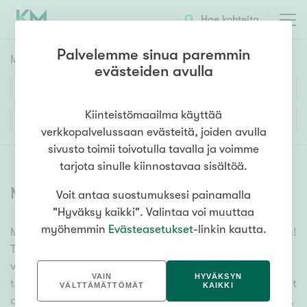
Hae kohteita
Palvelemme sinua paremmin
Myyntikohteet
HAE
evästeiden avulla
Huoneluku
Kiinteistömaailma käyttää
Lisää hakuehtoja
verkkopalvelussaan evästeitä, joiden avulla
1h
2h
3h
4h
5h+
sivusto toimii toivotulla tavalla ja voimme
tarjota sinulle kiinnostavaa sisältöä.
Myytävät asunnot
(
6358
)
Voit antaa suostumuksesi painamalla
Asuntotyyppi
"Hyväksy kaikki". Valintaa voi muuttaa
Kerros-/luhtitalo
myöhemmin
Evästeasetukset
-linkin kautta.
Meiltä löydät myytävät asunnot, oli tarpeesi mikä vain!
Rivitalo/paritalo
Tuhansien kohteiden ja satojen kiinteistönvälittäjien
Omakoti-/erillistalo
verkostomme auttaa sinua kenties elämäsi
VAIN
HYVÄKSYN
tärkeimmässä päätöksessä. Katso alta kaikki myytävät
Maa- tai metsätila
VÄLTTÄMÄTTÖMÄT
KAIKKI
asunnot. Hyödynnä myös kätevää hakutyökaluamme,