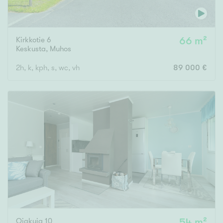
Kirkkotie 6
66 m²
Keskusta
,
Muhos
2h, k, kph, s, wc, vh
89 000 €
Ojakuja 10
54 m²