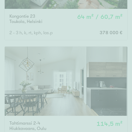
Kongontie 23
64 m² / 60,7 m²
Toukola
,
Helsinki
2 - 3 h, k, rt, kph, las.p
378 000 €
Tahtimarssi 2-4
114,5 m²
Hiukkavaara
,
Oulu