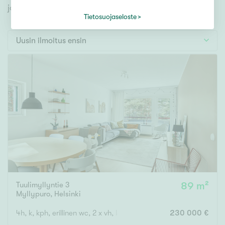
Tontti
jonka avulla löydät omien toiveidesi mukaisen kodin.
Vapaa-ajan asunto
Tietosuojaseloste
Toimitila
Uusin ilmoitus ensin
Autotalli
Muut
Hinta
000
000 €
Pinta-ala
Tuulimyllyntie 3
89 m²
Asuinpinta-ala
Kokonaispinta-ala
Myllypuro
,
Helsinki
m²
4h, k, kph, erillinen wc, 2 x vh, lasitettu parveke
230 000 €