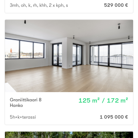
3mh, oh, k, rh, khh, 2 x kph, s
529 000 €
Graniittikaari 8
125 m² / 172 m²
Hanko
5h+k+terassi
1 095 000 €