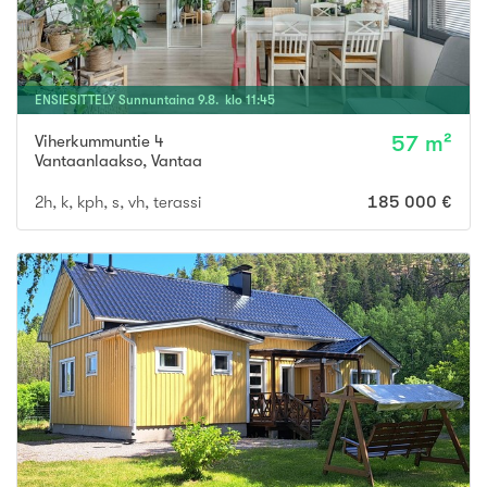
ENSIESITTELY
Sunnuntaina
9
.
8
. klo
11
:
45
Viherkummuntie 4
57 m²
Vantaanlaakso
,
Vantaa
2h, k, kph, s, vh, terassi
185 000 €