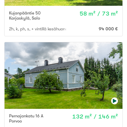
Kujanpääntie 50
58 m² / 73 m²
Karjaskylä
,
Salo
2h, k, ph, s, + vintillä kesähuone + 23 m2:n huone tal.rakennuks
94 000 €
Pernajankatu 16 A
132 m² / 146 m²
Porvoo