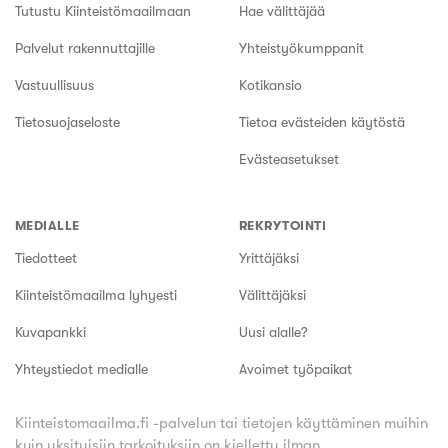
Tutustu Kiinteistömaailmaan
Hae välittäjää
Palvelut rakennuttajille
Yhteistyökumppanit
Vastuullisuus
Kotikansio
Tietosuojaseloste
Tietoa evästeiden käytöstä
Evästeasetukset
MEDIALLE
REKRYTOINTI
Tiedotteet
Yrittäjäksi
Kiinteistömaailma lyhyesti
Välittäjäksi
Kuvapankki
Uusi alalle?
Yhteystiedot medialle
Avoimet työpaikat
Kiinteistomaailma.fi -palvelun tai tietojen käyttäminen muihin
kuin yksityisiin tarkoituksiin on kielletty ilman