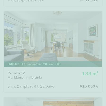
4h, k, s, kph, khh + piha
280 000 €
ENSIESITTELY
Sunnuntaina
9
.
8
. klo
14
:
00
Perustie 12
133 m²
Munkkiniemi
,
Helsinki
5h, k, 2 x kph, s, kht, 2 x parveke
915 000 €