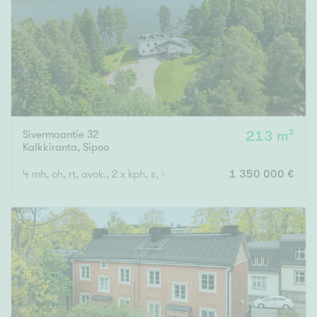
Sivermaantie 32
213 m²
Kalkkiranta
,
Sipoo
4 mh, oh, rt, avok., 2 x kph, s, khh, 3 x wc, terassi
1 350 000 €