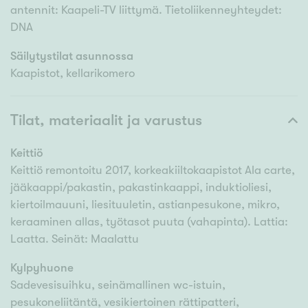
antennit: Kaapeli-TV liittymä. Tietoliikenneyhteydet:
DNA
Säilytystilat asunnossa
Kaapistot, kellarikomero
Tilat, materiaalit ja varustus
Keittiö
Keittiö remontoitu 2017, korkeakiiltokaapistot Ala carte,
jääkaappi/pakastin, pakastinkaappi, induktioliesi,
kiertoilmauuni, liesituuletin, astianpesukone, mikro,
keraaminen allas, työtasot puuta (vahapinta). Lattia:
Laatta. Seinät: Maalattu
Kylpyhuone
Sadevesisuihku, seinämallinen wc-istuin,
pesukoneliitäntä, vesikiertoinen rättipatteri,