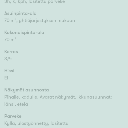
3h, k, kph, lasitettu parveke
Asuinpinta-ala
70 m², yhtiöjärjestyksen mukaan
Kokonaispinta-ala
70 m²
Kerros
3/4
Hissi
Ei
Näkymät asunnosta
Pihalle, kadulle, Avarat näkymät. Ikkunasuunnat:
länsi, etelä
Parveke
Kyllä, ulostyönnetty, lasitettu