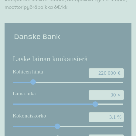
moottoripyöräpaikka 6€/kk