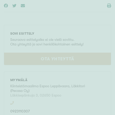
SOVI ESITTELY
Seuraava esittelyaika ei ole vielä sovittu.
Ota yhteyttä ja sovi henkilökohtainen esittely!
OTA YHTEYTTÄ
MYYMÄLÄ
Kiinteistömaailma
Espoo Leppävaara, Läkkitori
(
Pecasa Oy
)
Läkkisepänkuja 3
,
02650
Espoo
0923110307