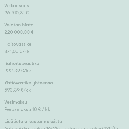
Velkaosuus
26 510,31 €
Velaton hinta
220 000,00 €
Hoitovastike
371,00 €/kk
Rahoitusvastike
222,39 €/kk
Yhtiövastike yhteensä
593,39 €/kk
Vesimaksu
Perusmaksu 18 € / kk
Lisätietoja kustannuksista
Autopaikka vuokra 16€/kk, autopaikka kylmä 12€/kk,