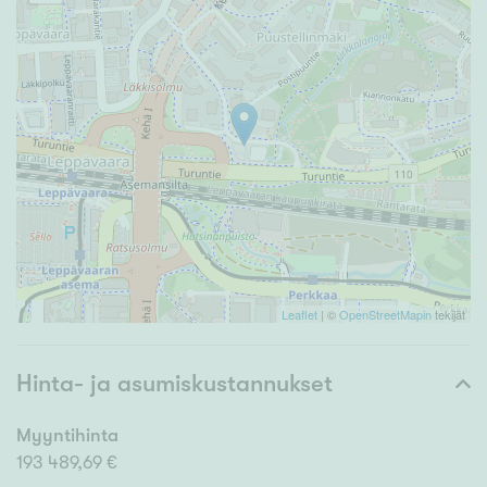
Leaflet
| ©
OpenStreetMapin
tekijät
Hinta- ja asumiskustannukset
Myyntihinta
193 489,69 €