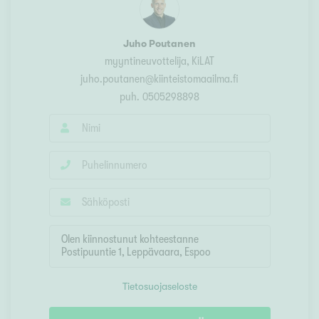
Juho Poutanen
myyntineuvottelija, KiLAT
juho.poutanen@kiinteistomaailma.fi
puh.
0505298898
Tietosuojaseloste