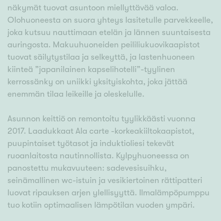
näkymät tuovat asuntoon miellyttävää valoa.
Olohuoneesta on suora yhteys lasitetulle parvekkeelle,
joka kutsuu nauttimaan etelän ja lännen suuntaisesta
auringosta. Makuuhuoneiden peililiukuovikaapistot
tuovat säilytystilaa ja selkeyttä, ja lastenhuoneen
kiinteä ”japanilainen kapselihotelli”-tyylinen
kerrossänky on uniikki yksityiskohta, joka jättää
enemmän tilaa leikeille ja oleskelulle.
Asunnon keittiö on remontoitu tyylikkäästi vuonna
2017. Laadukkaat Ala carte -korkeakiiltokaapistot,
puupintaiset työtasot ja induktioliesi tekevät
ruoanlaitosta nautinnollista. Kylpyhuoneessa on
panostettu mukavuuteen: sadevesisuihku,
seinämallinen wc-istuin ja vesikiertoinen rättipatteri
luovat ripauksen arjen ylellisyyttä. Ilmalämpöpumppu
tuo kotiin optimaalisen lämpötilan vuoden ympäri.