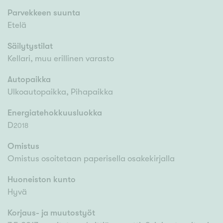
Parvekkeen suunta
Etelä
Säilytystilat
Kellari, muu erillinen varasto
Autopaikka
Ulkoautopaikka, Pihapaikka
Energiatehokkuusluokka
D
2018
Omistus
Omistus osoitetaan paperisella osakekirjalla
Huoneiston kunto
Hyvä
Korjaus- ja muutostyöt