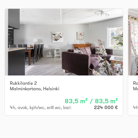
Rukkilantie 2
Ra
Malminkartano
,
Helsinki
Ma
83,5 m² / 83,5 m²
4h, avok, kph/wc, erill wc, lasitettu parveke
224 000 €
4h