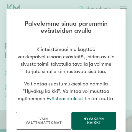
OTA YHTEYTTÄ
ESITTELY
KOHTEEN TIEDOT
Hae kohteita
Palvelemme sinua paremmin
evästeiden avulla
Postipuuntie 1
,
Leppävaara
,
Kiinteistömaailma käyttää
Espoo
verkkopalvelussaan evästeitä, joiden avulla
sivusto toimii toivotulla tavalla ja voimme
tarjota sinulle kiinnostavaa sisältöä.
70
m²
/
70
m²
3h, k, kph, lasitettu parveke
Voit antaa suostumuksesi painamalla
220 000,00 €
193 489,69 €
"Hyväksy kaikki". Valintaa voi muuttaa
Velaton hinta
Myyntihinta
myöhemmin
Evästeasetukset
-linkin kautta.
VAIN
HYVÄKSYN
VÄLTTÄMÄTTÖMÄT
KAIKKI