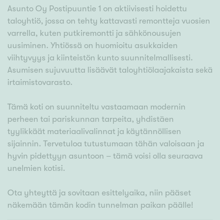
Asunto Oy Postipuuntie 1 on aktiivisesti hoidettu
taloyhtiö, jossa on tehty kattavasti remontteja vuosien
varrella, kuten putkiremontti ja sähkönousujen
uusiminen. Yhtiössä on huomioitu asukkaiden
viihtyvyys ja kiinteistön kunto suunnitelmallisesti.
Asumisen sujuvuutta lisäävät taloyhtiölaajakaista sekä
irtaimistovarasto.
Tämä koti on suunniteltu vastaamaan modernin
perheen tai pariskunnan tarpeita, yhdistäen
tyylikkäät materiaalivalinnat ja käytännöllisen
sijainnin. Tervetuloa tutustumaan tähän valoisaan ja
hyvin pidettyyn asuntoon – tämä voisi olla seuraava
unelmien kotisi.
Ota yhteyttä ja sovitaan esittelyaika, niin pääset
näkemään tämän kodin tunnelman paikan päälle!