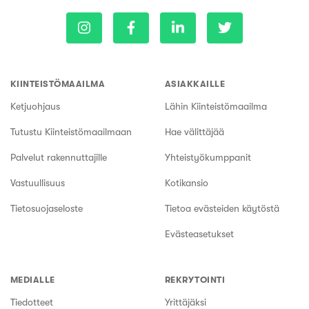
KIINTEISTÖMAAILMA
ASIAKKAILLE
Ketjuohjaus
Lähin Kiinteistömaailma
Tutustu Kiinteistömaailmaan
Hae välittäjää
Palvelut rakennuttajille
Yhteistyökumppanit
Vastuullisuus
Kotikansio
Tietosuojaseloste
Tietoa evästeiden käytöstä
Evästeasetukset
MEDIALLE
REKRYTOINTI
Tiedotteet
Yrittäjäksi