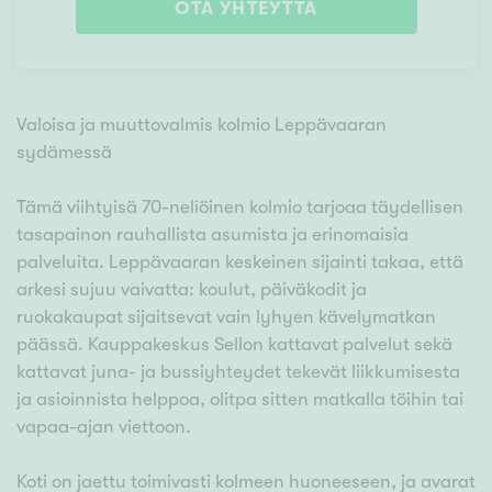
OTA YHTEYTTÄ
Valoisa ja muuttovalmis kolmio Leppävaaran
sydämessä
Tämä viihtyisä 70-neliöinen kolmio tarjoaa täydellisen
tasapainon rauhallista asumista ja erinomaisia
palveluita. Leppävaaran keskeinen sijainti takaa, että
arkesi sujuu vaivatta: koulut, päiväkodit ja
ruokakaupat sijaitsevat vain lyhyen kävelymatkan
päässä. Kauppakeskus Sellon kattavat palvelut sekä
kattavat juna- ja bussiyhteydet tekevät liikkumisesta
ja asioinnista helppoa, olitpa sitten matkalla töihin tai
vapaa-ajan viettoon.
Koti on jaettu toimivasti kolmeen huoneeseen, ja avarat