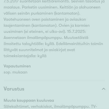
7.5.2017 suoritetaan keittiöremontti. Seinien tasoitus ja
maalaus. Parketin uusiminen. Keittiön ja olohuoneen
välisen seinän purkaminen (kantamaton).
Vaatehuoneen oven poistaminen ja oviaukon
laajentaminen (kantamaton). Ovien ja karmien
uusiminen (ei eteinen, ei ulko-ovi). 15.7.2025:
Asennetaan ilmalämpöpumppu. Muutostöistä
ilmoitettu taloyhtiölle: kyllä. Edellämainittuihin toimiin
liittyvät suunnitelmat ja asiakirjat ovat
toimeksiantajalla: kyllä
Vapautuminen
sop. mukaan
Varustus
Muuta kauppaan kuuluvaa
Sälekaihtimet, verhokiskot, ilmalämpöpumppu. TV-