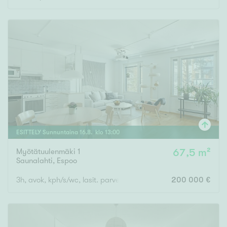
ESITTELY
Sunnuntaina
16
.
8
. klo
13
:
00
Myötätuulenmäki 1
67,5 m²
Saunalahti
,
Espoo
3h, avok, kph/s/wc, lasit. parveke
200 000 €