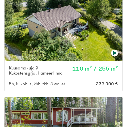
Kuusamakuja 9
110 m² / 255 m²
Kukostensyrjä
,
Hämeenlinna
5h, k, kph, s, khh, tkh, 3 wc, et, parv, vh, 2 var, kylmäkellari, at
239 000 €