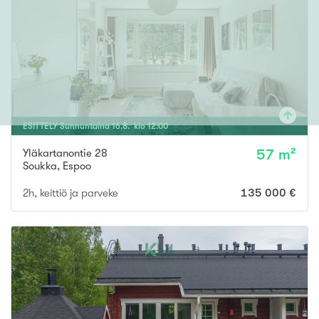
ESITTELY
Sunnuntaina
16
.
8
. klo
12
:
00
Yläkartanontie 28
57 m²
Soukka
,
Espoo
2h, keittiö ja parveke
135 000 €