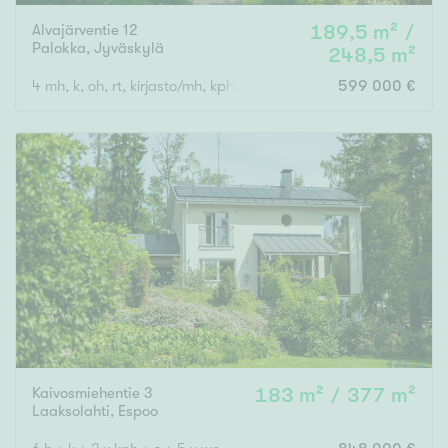
Alvajärventie 12
189,5 m² /
Palokka
,
Jyväskylä
248,5 m²
4 mh, k, oh, rt, kirjasto/mh, kph x 2, s, khh, 2x erill. wc, 3x vh
599 000 €
Kaivosmiehentie 3
183 m² / 377 m²
Laaksolahti
,
Espoo