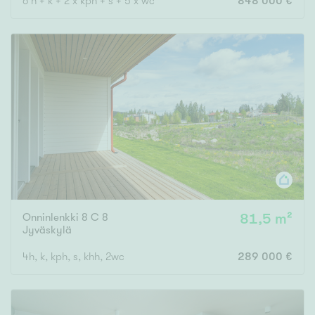
6 h + k + 2 x kph + s + 5 x wc
848 000 €
Onninlenkki 8 C 8
81,5 m²
Jyväskylä
4h, k, kph, s, khh, 2wc
289 000 €