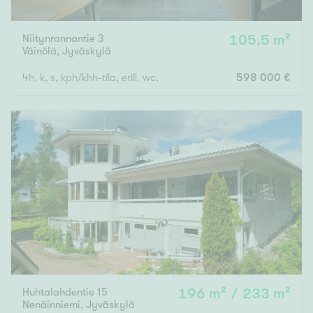
Niitynrannantie 3
105,5 m²
Väinölä
,
Jyväskylä
4h, k, s, kph/khh-tila, erill. wc, vh, las. parveke
598 000 €
Huhtalahdentie 15
196 m² / 233 m²
Nenäinniemi
,
Jyväskylä