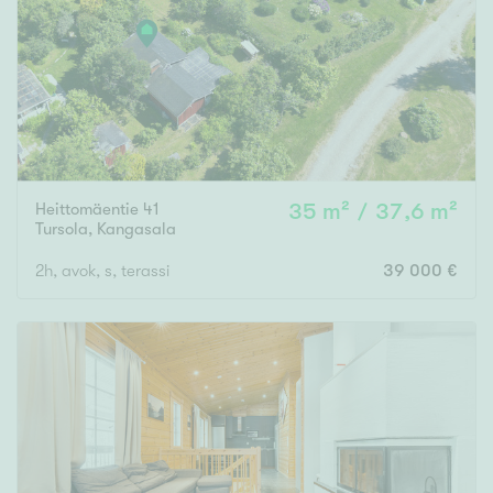
Heittomäentie 41
35 m² / 37,6 m²
Tursola
,
Kangasala
2h, avok, s, terassi
39 000 €