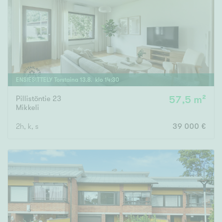
Tyydyttävä
Välttävä
Ominaisuudet
Hissi
ENSIESITTELY
Torstaina
13
.
8
. klo
14
:
30
Järvi- tai merinäköala
Maalämpö
Pillistöntie 23
57,5 m²
Mikkeli
Oma ranta
2h, k, s
39 000 €
Oma sauna
Parveke
Senioriasunto