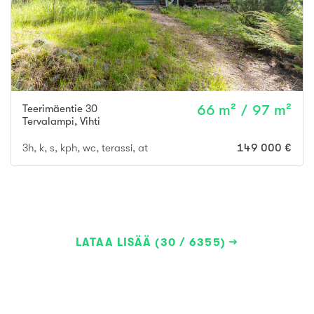
Teerimäentie 30
66 m² / 97 m²
Tervalampi
,
Vihti
3h, k, s, kph, wc, terassi, at
149 000 €
LATAA LISÄÄ (30 / 6355)