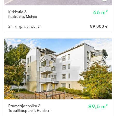
Kirkkotie 6
66 m²
Keskusta
,
Muhos
2h, k, kph, s, wc, vh
89 000 €
Parmaajanpolku 2
89,5 m²
Tapulikaupunki
,
Helsinki