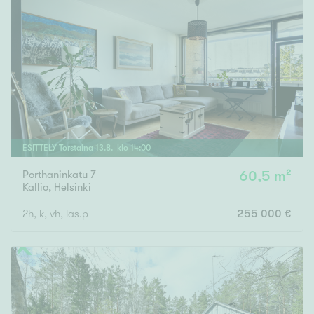
ESITTELY
Torstaina
13
.
8
. klo
14
:
00
Porthaninkatu 7
60,5 m²
Kallio
,
Helsinki
2h, k, vh, las.p
255 000 €