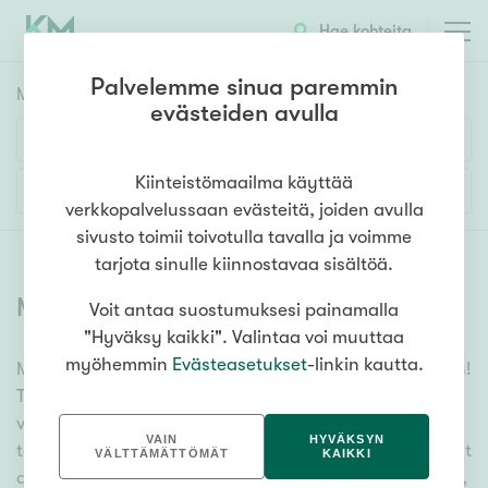
Hae kohteita
Palvelemme sinua paremmin
Myyntikohteet
HAE
evästeiden avulla
Huoneluku
Kiinteistömaailma käyttää
Lisää hakuehtoja
verkkopalvelussaan evästeitä, joiden avulla
1h
2h
3h
4h
5h+
sivusto toimii toivotulla tavalla ja voimme
tarjota sinulle kiinnostavaa sisältöä.
Myytävät asunnot
(
6355
)
Voit antaa suostumuksesi painamalla
Asuntotyyppi
"Hyväksy kaikki". Valintaa voi muuttaa
Kerros-/luhtitalo
myöhemmin
Evästeasetukset
-linkin kautta.
Meiltä löydät myytävät asunnot, oli tarpeesi mikä vain!
Rivitalo/paritalo
Tuhansien kohteiden ja satojen kiinteistönvälittäjien
Omakoti-/erillistalo
verkostomme auttaa sinua kenties elämäsi
VAIN
HYVÄKSYN
tärkeimmässä päätöksessä. Katso alta kaikki myytävät
Maa- tai metsätila
VÄLTTÄMÄTTÖMÄT
KAIKKI
asunnot. Hyödynnä myös kätevää hakutyökaluamme,