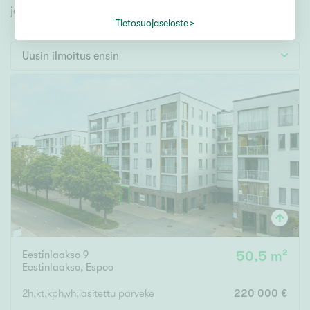
Tontti
jonka avulla löydät omien toiveidesi mukaisen kodin.
Vapaa-ajan asunto
Tietosuojaseloste
Toimitila
Uusin ilmoitus ensin
Autotalli
Muut
Hinta
000
000 €
Pinta-ala
Eestinlaakso 9
50,5 m²
Asuinpinta-ala
Kokonaispinta-ala
Eestinlaakso
,
Espoo
m²
2h,kt,kph,vh,lasitettu parveke
220 000 €