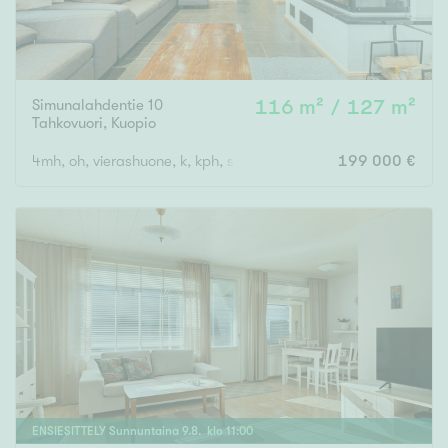
Simunalahdentie 10
116 m² / 127 m²
Tahkovuori
,
Kuopio
4mh, oh, vierashuone, k, kph, s, 2 x erillinen wc, terassi/parveke
199 000 €
ENSIESITTELY
Sunnuntaina
9
.
8
. klo
11
:
00