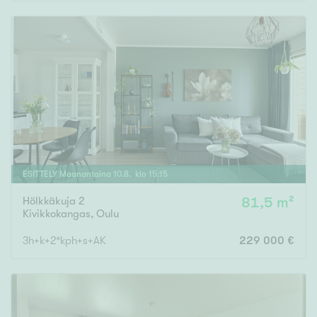
Rakennusvuosi
Uudiskohteet
Vain uudiskohteet
Ei uudiskohteita
ESITTELY
Maanantaina
10
.
8
. klo
15
:
15
Hölkkäkuja 2
81,5 m²
Arvokohteet
Kivikkokangas
,
Oulu
Vain arvokohteet
Ei arvokohteita
3h+k+2*kph+s+AK
229 000 €
Kunto
Hyvä