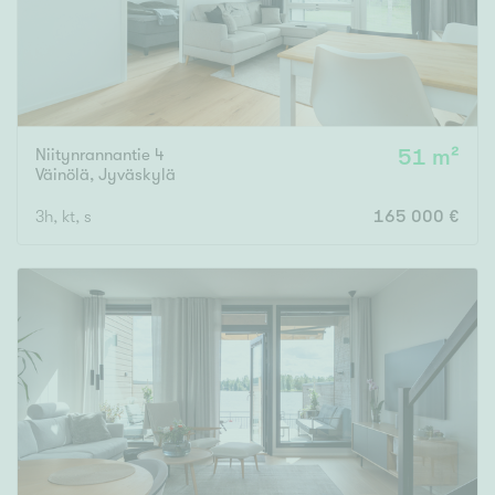
Niitynrannantie 4
51 m²
Väinölä
,
Jyväskylä
3h, kt, s
165 000 €