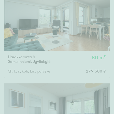
Harakkaranta 4
80 m²
Samulinniemi
,
Jyväskylä
3h, k, s, kph, las. parveke
179 500 €