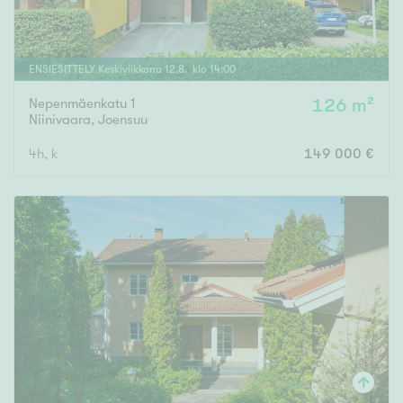
ENSIESITTELY
Keskiviikkona
12
.
8
. klo
14
:
00
Nepenmäenkatu 1
126 m²
Niinivaara
,
Joensuu
4h, k
149 000 €