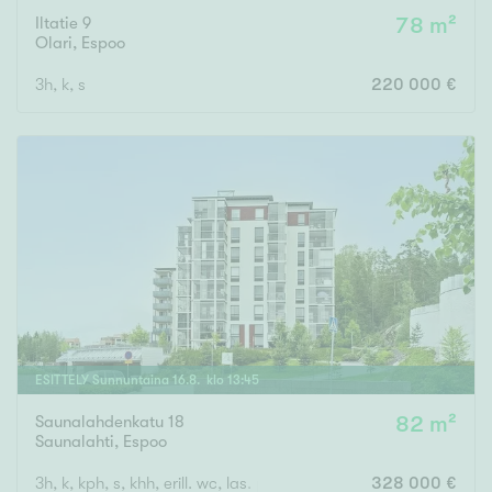
Iltatie 9
78 m²
Olari
,
Espoo
3h, k, s
220 000 €
ESITTELY
Sunnuntaina
16
.
8
. klo
13
:
45
Saunalahdenkatu 18
82 m²
Saunalahti
,
Espoo
3h, k, kph, s, khh, erill. wc, las. parveke
328 000 €