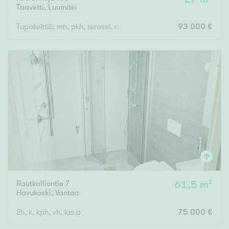
Taavetti
,
Luumäki
Tupakeittiö, mh, pkh, terassi, rantasauna, aitta, autotalli/varasto
93 000 €
Rautkalliontie 7
61,5 m²
Havukoski
,
Vantaa
2h, k, kph, vh, las.p
75 000 €