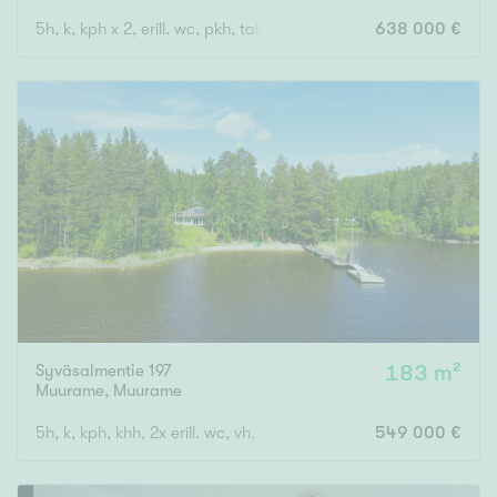
5h, k, kph x 2, erill. wc, pkh, takkah., aula, autotalli ja -katos, l
638 000 €
Syväsalmentie 197
183 m²
Muurame
,
Muurame
5h, k, kph, khh, 2x erill. wc, vh, lasitettu lämmin terassi
549 000 €