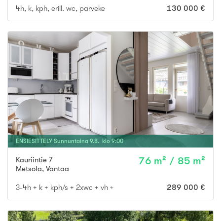
4h, k, kph, erill. wc, parveke
130 000 €
ENSIESITTELY
Sunnuntaina
9
.
8
. klo
9
:
00
Kauriintie 7
76 m² / 85 m²
Metsola
,
Vantaa
3-4h + k + kph/s + 2xwc + vh + var. + terassi markiisilla
289 000 €