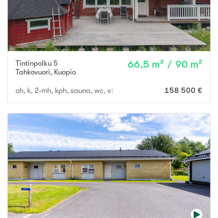
Tintinpolku 5
66,5 m² / 90 m²
Tahkovuori
,
Kuopio
oh, k, 2-mh, kph, sauna, wc, et ... ja avoin parvi, jossa wc
158 500 €