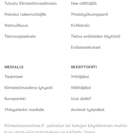
Tutustu Kiinteistömaailmaan
Hae välittäjää
Palvelut rakennuttajille
Yhteistyökumppanit
Vastuullisuus
Kotikansio
Tietosuojaseloste
Tietoa evästeiden käytöstä
Evästeasetukset
MEDIALLE
REKRYTOINTI
Tiedotteet
Yrittäjäksi
Kiinteistömaailma lyhyesti
Välittäjäksi
Kuvapankki
Uusi alalle?
Yhteystiedot medialle
Avoimet työpaikat
Kiinteistomaailma.fi -palvelun tai tietojen käyttäminen muihin
kuin yksityisiin tarkoituksiin on kielletty ilman