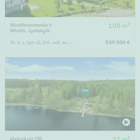
Väinölänrannantie 4
105 m²
Väinölä
,
Jyväskylä
3h, k, s, kph x2, khh, erill. wc, vh, las.p, ter
539 000 €
Aholankuja 138
27 m²