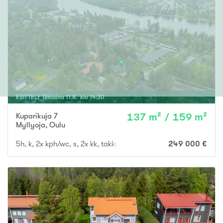
ESITTELY
Tiistaina
11
.
8
. klo
14
:
30
Kuparikuja 7
137 m² / 159 m²
Myllyoja
,
Oulu
5h, k, 2x kph/wc, s, 2x kk, takkah., vh, var., at
249 000 €