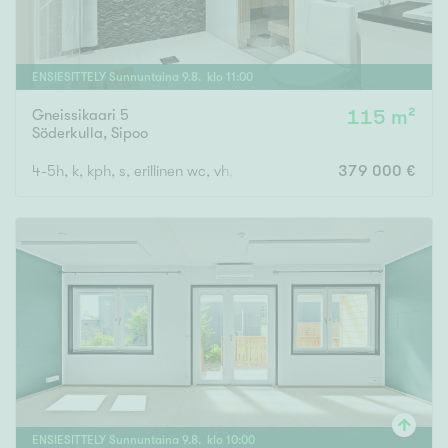
ENSIESITTELY
Sunnuntaina
9
.
8
. klo
11
:
00
Gneissikaari 5
115 m²
Söderkulla
,
Sipoo
4-5h, k, kph, s, erillinen wc, vh, lasitettu parveke
379 000 €
ENSIESITTELY
Sunnuntaina
9
.
8
. klo
10
:
00