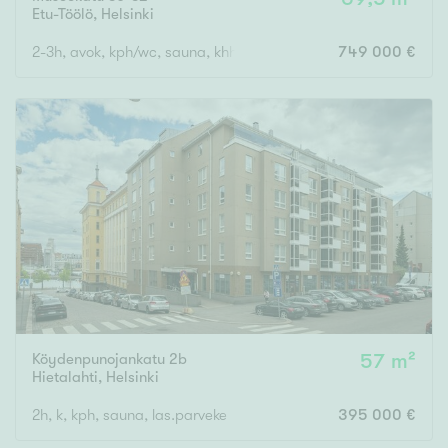
Etu-Töölö
,
Helsinki
2-3h, avok, kph/wc, sauna, khh/wc, parvi, 2 ranskal.parveketta
749 000 €
Köydenpunojankatu 2b
57 m²
Hietalahti
,
Helsinki
2h, k, kph, sauna, las.parveke
395 000 €