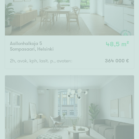
Aallonhalkoja 5
48,5 m²
Sompasaari
,
Helsinki
2h, avok, kph, lasit. p., avoterassi
364 000 €