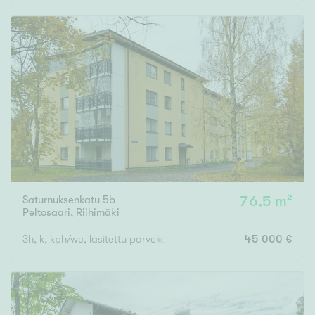
Rakennusvuosi
Uudiskohteet
Vain uudiskohteet
Ei uudiskohteita
Saturnuksenkatu 5b
76,5 m²
Arvokohteet
Peltosaari
,
Riihimäki
Vain arvokohteet
Ei arvokohteita
3h, k, kph/wc, lasitettu parveke
45 000 €
Kunto
Hyvä