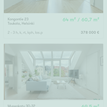
Kongontie 23
64 m² / 60,7 m²
Toukola
,
Helsinki
2 - 3 h, k, rt, kph, las.p
378 000 €
Museokatu 30-32
69,5 m²