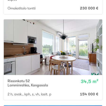
Omakotitalo tontti
230 000 €
Rissonkatu 52
34,5 m²
Lamminrahka
,
Kangasala
2 h, avok., kph, s, vh, lasit. p
154 000 €