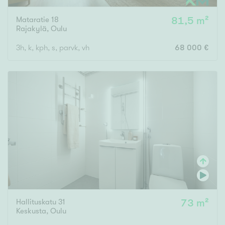
Mataratie 18
81,5 m²
Rajakylä
,
Oulu
3h, k, kph, s, parvk, vh
68 000 €
Hallituskatu 31
73 m²
Keskusta
,
Oulu