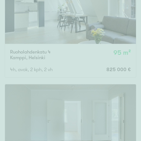
Ruoholahdenkatu 4
95 m²
Kamppi
,
Helsinki
4h, avok, 2 kph, 2 vh
825 000 €