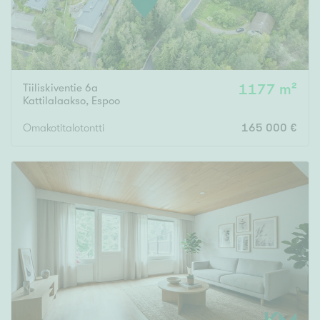
Tiiliskiventie 6a
1177 m²
Kattilalaakso
,
Espoo
Omakotitalotontti
165 000 €