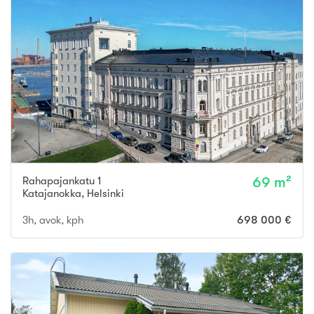
Rahapajankatu 1
69 m²
Katajanokka
,
Helsinki
3h, avok, kph
698 000 €