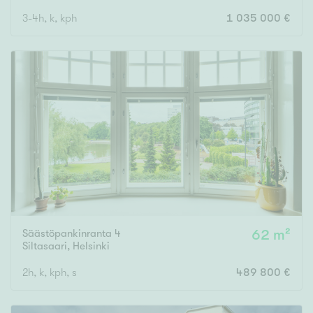
3-4h, k, kph
1 035 000 €
Säästöpankinranta 4
62 m²
Siltasaari
,
Helsinki
2h, k, kph, s
489 800 €