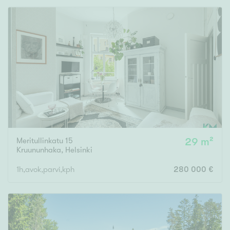
Meritullinkatu 15
29 m²
Kruununhaka
,
Helsinki
1h,avok,parvi,kph
280 000 €