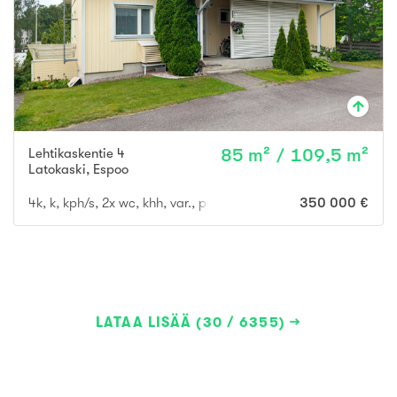
Lehtikaskentie 4
85 m² / 109,5 m²
Latokaski
,
Espoo
4k, k, kph/s, 2x wc, khh, var., parveke, terassi- ja piha-alue
350 000 €
LATAA LISÄÄ (30 / 6355)