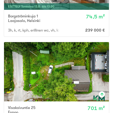
ESITTELY
Torstaina
13
.
8
. klo
13
:
30
Borgströminkuja 1
74,5 m²
Laajasalo
,
Helsinki
3h, k, rt, kph, erillinen wc, vh, lasitettu parveke
239 000 €
Visakoivuntie 25
701 m²
Espoo