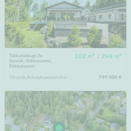
Tulikukankuja 2a
102 m² / 248 m²
Sarvvik, Kirkkonummi
,
Kirkkonummi
Oh,avok,2mh,kph,terassi+2var,saunaos,khh,vh,erill.wc,tekn.tila,
799 000 €