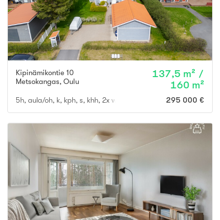
Kipinämikontie 10
137,5 m² /
Metsokangas
,
Oulu
160 m²
5h, aula/oh, k, kph, s, khh, 2x wc, ter., parv., vh, var, ak
295 000 €