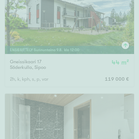
Tyydyttävä
Välttävä
Ominaisuudet
Hissi
ENSIESITTELY
Sunnuntaina
9
.
8
. klo
12
:
00
Järvi- tai merinäköala
Maalämpö
Gneissikaari 17
44 m²
Söderkulla
,
Sipoo
Oma ranta
2h, k, kph, s, p, var
119 000 €
Oma sauna
Parveke
Senioriasunto