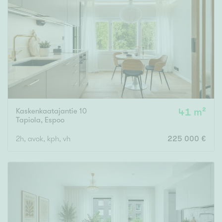
Kaskenkaatajantie 10
41 m²
Tapiola
,
Espoo
2h, avok, kph, vh
225 000 €