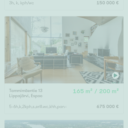
3h, k, kph/wc
150 000 €
Tammimäentie 13
165 m² / 200 m²
Lippajärvi
,
Espoo
5-6h,k,2kph,s,erill.wc,khh,parveke,terassi+varasto 35m2
675 000 €