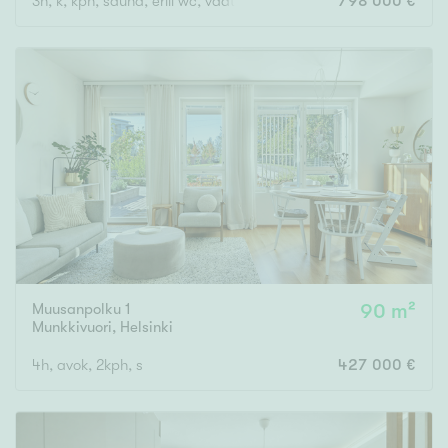
3h, k, kph, sauna, erill wc, vaateh, parveke
798 000 €
Muusanpolku 1
90 m²
Munkkivuori
,
Helsinki
4h, avok, 2kph, s
427 000 €