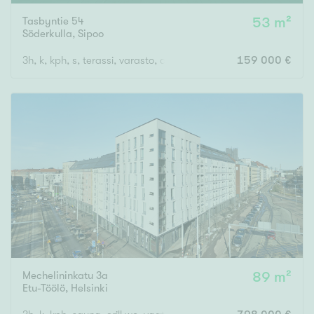
Tasbyntie 54
53 m²
Söderkulla
,
Sipoo
3h, k, kph, s, terassi, varasto, autokatospaikka
159 000 €
Mechelininkatu 3a
89 m²
Etu-Töölö
,
Helsinki