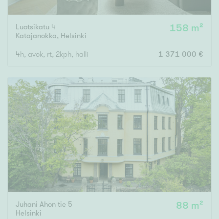
Luotsikatu 4
158 m²
Katajanokka
,
Helsinki
4h, avok, rt, 2kph, halli
1 371 000 €
Juhani Ahon tie 5
88 m²
Helsinki