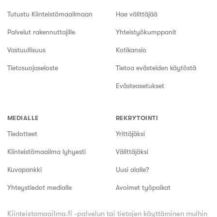
Tutustu Kiinteistömaailmaan
Hae välittäjää
Palvelut rakennuttajille
Yhteistyökumppanit
Vastuullisuus
Kotikansio
Tietosuojaseloste
Tietoa evästeiden käytöstä
Evästeasetukset
MEDIALLE
REKRYTOINTI
Tiedotteet
Yrittäjäksi
Kiinteistömaailma lyhyesti
Välittäjäksi
Kuvapankki
Uusi alalle?
Yhteystiedot medialle
Avoimet työpaikat
Kiinteistomaailma.fi -palvelun tai tietojen käyttäminen muihin