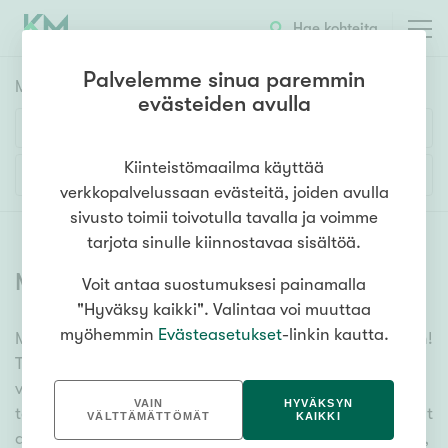
Hae kohteita
Palvelemme sinua paremmin
Myyntikohteet
HAE
evästeiden avulla
Huoneluku
Kiinteistömaailma käyttää
Lisää hakuehtoja
verkkopalvelussaan evästeitä, joiden avulla
1h
2h
3h
4h
5h+
sivusto toimii toivotulla tavalla ja voimme
tarjota sinulle kiinnostavaa sisältöä.
Myytävät asunnot
(
6355
)
Voit antaa suostumuksesi painamalla
Asuntotyyppi
"Hyväksy kaikki". Valintaa voi muuttaa
Kerros-/luhtitalo
myöhemmin
Evästeasetukset
-linkin kautta.
Meiltä löydät myytävät asunnot, oli tarpeesi mikä vain!
Rivitalo/paritalo
Tuhansien kohteiden ja satojen kiinteistönvälittäjien
Omakoti-/erillistalo
verkostomme auttaa sinua kenties elämäsi
VAIN
HYVÄKSYN
tärkeimmässä päätöksessä. Katso alta kaikki myytävät
Maa- tai metsätila
VÄLTTÄMÄTTÖMÄT
KAIKKI
asunnot. Hyödynnä myös kätevää hakutyökaluamme,