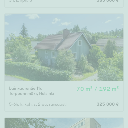
3h, k, kph, p
385 000 €
Lainkaarentie 11a
70 m² / 192 m²
Torpparinmäki
,
Helsinki
5-6h, k, kph, s, 2 wc, runsaasti varastotilaa
325 000 €