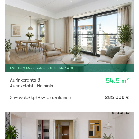
ESITTELY
Maanantaina
10
.
8
. klo
14
:
00
Aurinkoranta 8
54,5 m²
Aurinkolahti
,
Helsinki
2h+avok.+kph+s+ranskalainen parv.
285 000 €