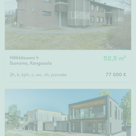
Hölkkäsuora 4
52,5 m²
Suorama
,
Kangasala
2h, k, kph, s, wc, vh, parveke
77 000 €