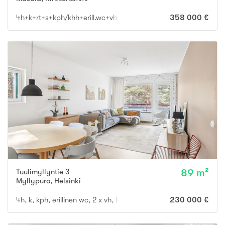
4h+k+rt+s+kph/khh+erill.wc+vh+et+ tk
358 000 €
Tuulimyllyntie 3
89 m²
Myllypuro
,
Helsinki
4h, k, kph, erillinen wc, 2 x vh, lasitettu parveke
230 000 €