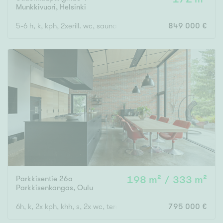
Munkkivuori
,
Helsinki
5-6 h, k, kph, 2xerill. wc, saunaos. Piha, parveke, ransk.parveke
849 000 €
Parkkisentie 26a
198 m² / 333 m²
Parkkisenkangas
,
Oulu
6h, k, 2x kph, khh, s, 2x wc, terassi + uima-allas
795 000 €