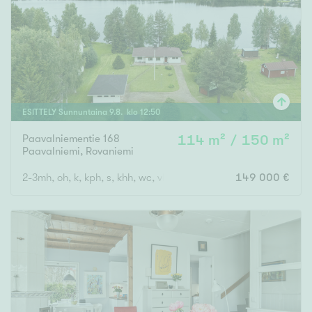
Tyydyttävä
Välttävä
Ominaisuudet
Hissi
ESITTELY
Sunnuntaina
9
.
8
. klo
12
:
50
Järvi- tai merinäköala
Maalämpö
Paavalniementie 168
114 m² / 150 m²
Paavalniemi
,
Rovaniemi
Oma ranta
2-3mh, oh, k, kph, s, khh, wc, vh
149 000 €
Oma sauna
Parveke
Senioriasunto