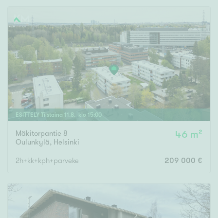
ESITTELY
Tiistaina
11
.
8
. klo
15
:
00
Mäkitorpantie 8
46 m²
Oulunkylä
,
Helsinki
2h+kk+kph+parveke
209 000 €