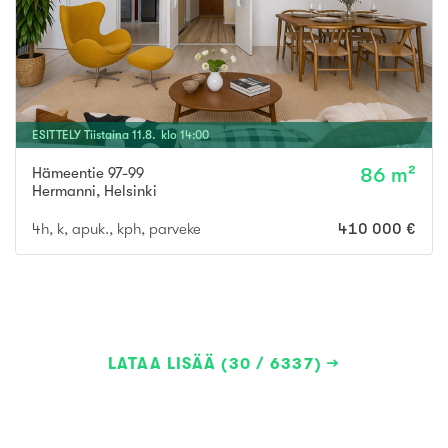
ESITTELY
Tiistaina
11
.
8
. klo
14
:
00
Hämeentie 97-99
86 m²
Hermanni
,
Helsinki
4h, k, apuk., kph, parveke
410 000 €
LATAA LISÄÄ (30 / 6337)