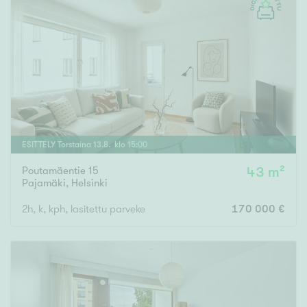
ESITTELY
Torstaina
13
.
8
. klo
15
:
00
Poutamäentie 15
43 m²
Pajamäki
,
Helsinki
2h, k, kph, lasitettu parveke
170 000 €