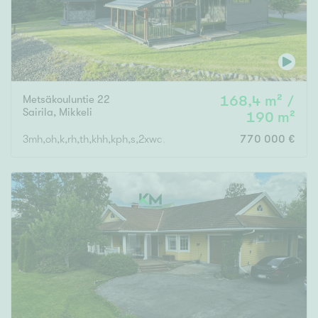
Metsäkouluntie 22
168,4 m² /
Sairila
,
Mikkeli
190 m²
3mh,oh,k,rh,th,khh,kph,s,2xwc,parvi
770 000 €