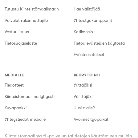
Tutustu Kiinteistömaailmaan
Hae välittäjää
Palvelut rakennuttajille
Yhteistyökumppanit
Vastuullisuus
Kotikansio
Tietosuojaseloste
Tietoa evästeiden käytöstä
Evästeasetukset
MEDIALLE
REKRYTOINTI
Tiedotteet
Yrittäjäksi
Kiinteistömaailma lyhyesti
Välittäjäksi
Kuvapankki
Uusi alalle?
Yhteystiedot medialle
Avoimet työpaikat
Kiinteistomaailma.fi -palvelun tai tietojen käyttäminen muihin