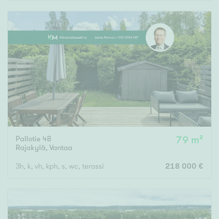
Rakennusvuosi
Uudiskohteet
Vain uudiskohteet
Ei uudiskohteita
Pallotie 48
79 m²
Arvokohteet
Rajakylä
,
Vantaa
Vain arvokohteet
Ei arvokohteita
3h, k, vh, kph, s, wc, terassi
218 000 €
Kunto
Hyvä