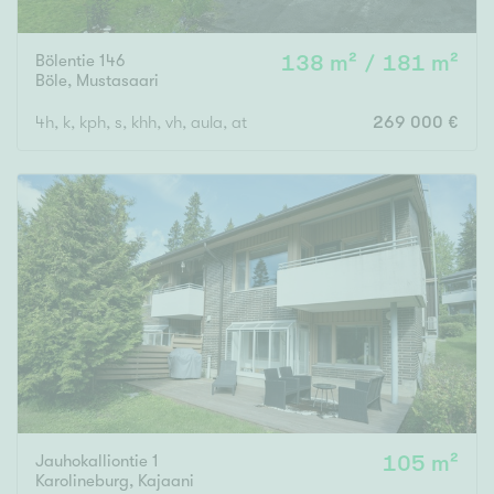
Bölentie 146
138 m² / 181 m²
Böle
,
Mustasaari
4h, k, kph, s, khh, vh, aula, at
269 000 €
Jauhokalliontie 1
105 m²
Karolineburg
,
Kajaani