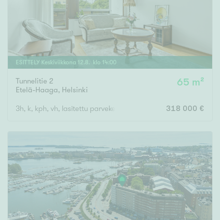
ESITTELY
Keskiviikkona
12
.
8
. klo
14
:
00
Tunnelitie 2
65 m²
Etelä-Haaga
,
Helsinki
3h, k, kph, vh, lasitettu parveke
318 000 €