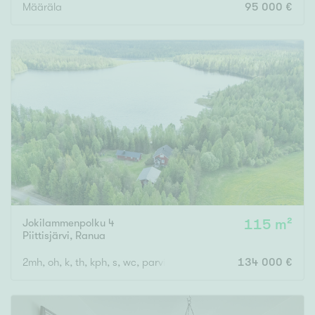
Määräla
95 000 €
Jokilammenpolku 4
115 m²
Piittisjärvi
,
Ranua
2mh, oh, k, th, kph, s, wc, parvi
134 000 €