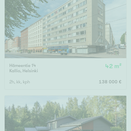
Hämeentie 14
42 m²
Kallio
,
Helsinki
2h, kk, kph
138 000 €