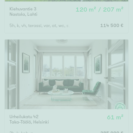
Kiehuvantie 3
120 m² / 207 m²
Nastola
,
Lahti
5h, k, vh, terassi, var, at, wc, s,ulkovarasto, leikkimökki
114 500 €
Urheilukatu 42
61 m²
Taka-Töölö
,
Helsinki