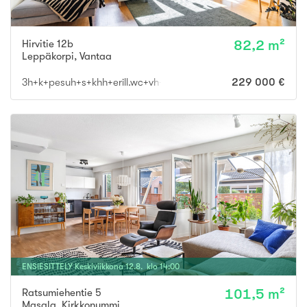
Hirvitie 12b
82,2 m²
Leppäkorpi
,
Vantaa
3h+k+pesuh+s+khh+erill.wc+vh+var.
229 000 €
ENSIESITTELY
Keskiviikkona
12
.
8
. klo
14
:
00
Ratsumiehentie 5
101,5 m²
Masala
,
Kirkkonummi