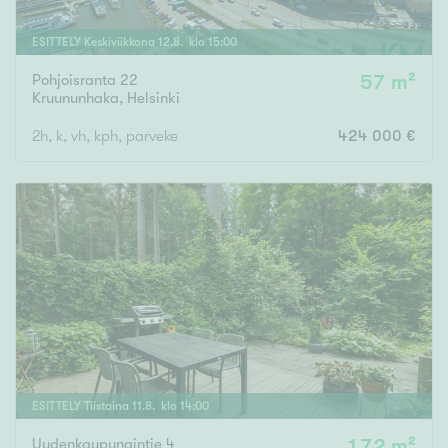
ESITTELY
Keskiviikkona
12
.
8
. klo
15
:
00
Pohjoisranta 22
57 m²
Kruununhaka
,
Helsinki
2h, k, vh, kph, parveke
424 000 €
ESITTELY
Tiistaina
11
.
8
. klo
14
:
00
Uudenkaupungintie 4
172 m²