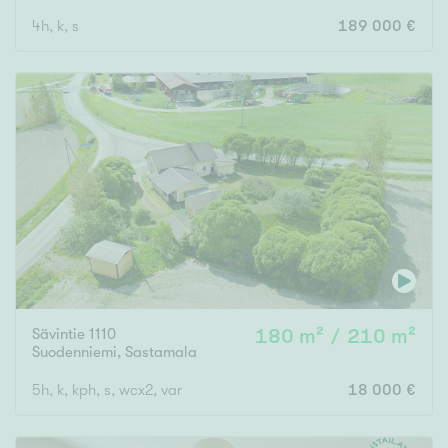
4h, k, s
189 000 €
Sävintie 1110
180 m² / 210 m²
Suodenniemi
,
Sastamala
5h, k, kph, s, wcx2, var
18 000 €