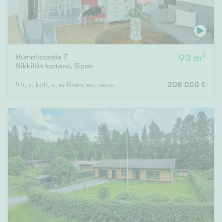
Humalistontie 7
93 m²
Nikkilän kartano
,
Sipoo
4h, k, kph, s, erillinen wc, terassi
208 000 €