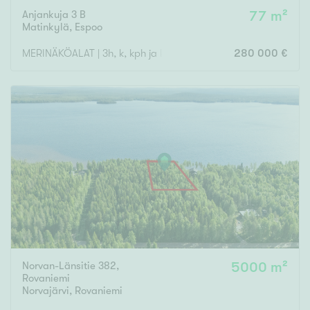
Anjankuja 3 B
77 m²
Matinkylä
,
Espoo
MERINÄKÖALAT | 3h, k, kph ja las. parveke
280 000 €
Norvan-Länsitie 382,
5000 m²
Rovaniemi
Norvajärvi
,
Rovaniemi