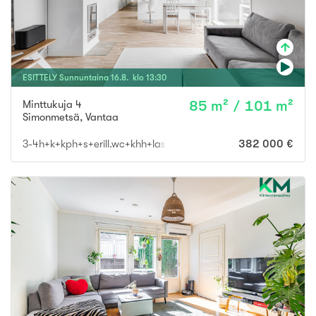
ESITTELY
Sunnuntaina
16
.
8
. klo
13
:
30
Minttukuja 4
85 m² / 101 m²
Simonmetsä
,
Vantaa
3-4h+k+kph+s+erill.wc+khh+lasitettu terassi+autokatos
382 000 €