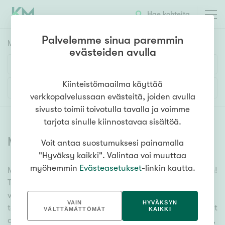
Hae kohteita
Palvelemme sinua paremmin
Myyntikohteet
HAE
evästeiden avulla
Huoneluku
Kiinteistömaailma käyttää
Lisää hakuehtoja
verkkopalvelussaan evästeitä, joiden avulla
1h
2h
3h
4h
5h+
sivusto toimii toivotulla tavalla ja voimme
tarjota sinulle kiinnostavaa sisältöä.
Myytävät asunnot
(
6337
)
Voit antaa suostumuksesi painamalla
Asuntotyyppi
"Hyväksy kaikki". Valintaa voi muuttaa
Kerros-/luhtitalo
myöhemmin
Evästeasetukset
-linkin kautta.
Meiltä löydät myytävät asunnot, oli tarpeesi mikä vain!
Rivitalo/paritalo
Tuhansien kohteiden ja satojen kiinteistönvälittäjien
Omakoti-/erillistalo
verkostomme auttaa sinua kenties elämäsi
VAIN
HYVÄKSYN
tärkeimmässä päätöksessä. Katso alta kaikki myytävät
Maa- tai metsätila
VÄLTTÄMÄTTÖMÄT
KAIKKI
asunnot. Hyödynnä myös kätevää hakutyökaluamme,