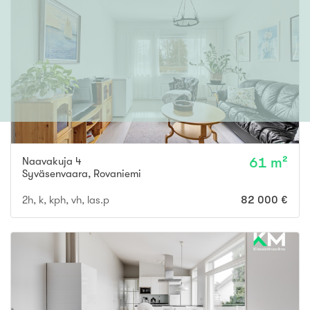
Naavakuja 4
61 m²
Syväsenvaara
,
Rovaniemi
2h, k, kph, vh, las.p
82 000 €