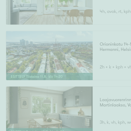
4h, avok, rt, kph
Orioninkatu 14-
Hermanni
,
Helsi
2h + k + kph + v
ESITTELY
Tiistaina
11
.
8
. klo
14
:
20
Laajavuorenrin
Martinlaakso
,
V
3h, k, vh, kph, w