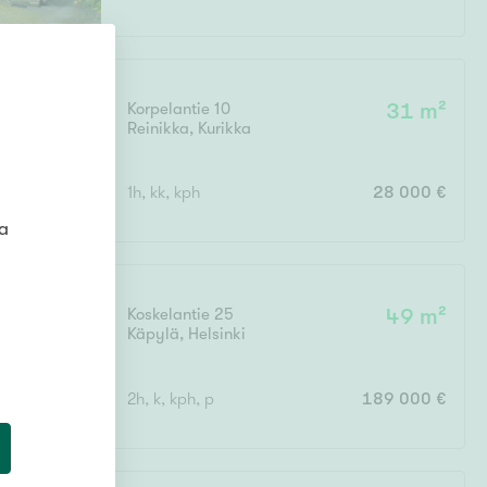
Korpelantie 10
31 m²
Reinikka
,
Kurikka
1h, kk, kph
28 000 €
ta
Koskelantie 25
49 m²
Käpylä
,
Helsinki
kellari
2h, k, kph, p
189 000 €