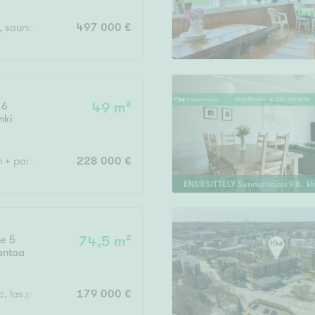
, sauna, erillinen wc, khh, autotalli ja autopaikka, varasto
497 000 €
16
49 m²
nki
h + parveke
228 000 €
ENSIESITTELY
Sunnuntaina
9
.
8
. k
ne 5
74,5 m²
antaa
c, las.p
179 000 €