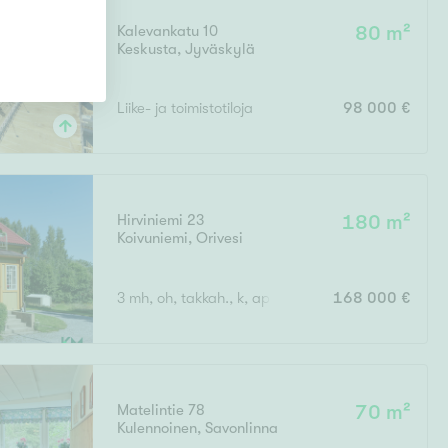
Kalevankatu 10
80 m²
Keskusta
,
Jyväskylä
Liike- ja toimistotiloja
98 000 €
Hirviniemi 23
180 m²
Koivuniemi
,
Orivesi
3 mh, oh, takkah., k, apuk., wc, kph, s, eteinen x 2, 
168 000 €
Matelintie 78
70 m²
Kulennoinen
,
Savonlinna