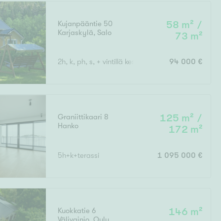
Kujanpääntie 50
58 m² /
Karjaskylä
,
Salo
73 m²
Ei uudiskohteita
2h, k, ph, s, + vintillä kesähuone + 23 m2:n huone 
94 000 €
Ei arvokohteita
Graniittikaari 8
125 m² /
Hanko
172 m²
5h+k+terassi
1 095 000 €
Kuokkatie 6
146 m²
Välivainio
,
Oulu