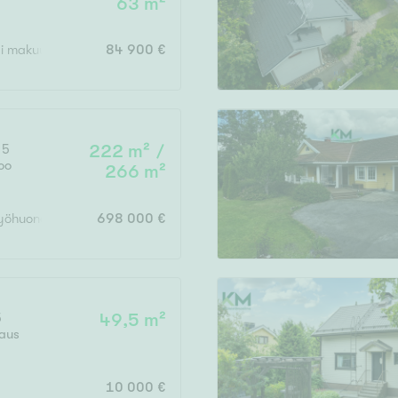
63 m²
Järvi- tai merinäköala
Maalämpö
ksi makuuhuonetta, sauna, pukuhuone, terassi
84 900 €
Oma ranta
Oma sauna
Parveke
 5
222 m² /
Senioriasunto
oo
266 m²
, työhuone, saunaosasto, th, varasto, at/varasto (222m2/266m2)
698 000 €
5
49,5 m²
aus
10 000 €