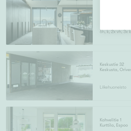
Redi 15
Pateniemenran
6h, k, 2x vh, 3x 
Keskustie 32
Keskusta
,
Orive
Liikehuoneisto
Kahvelitie 1
Kurttila
,
Espoo