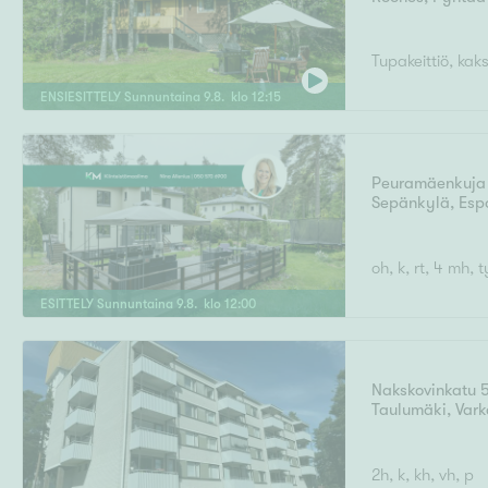
Tupakeittiö, ka
ENSIESITTELY
Sunnuntaina
9
.
8
. klo
12
:
15
Peuramäenkuja
Sepänkylä
,
Esp
oh, k, rt, 4 mh
ESITTELY
Sunnuntaina
9
.
8
. klo
12
:
00
Nakskovinkatu 
Taulumäki
,
Vark
2h, k, kh, vh, p