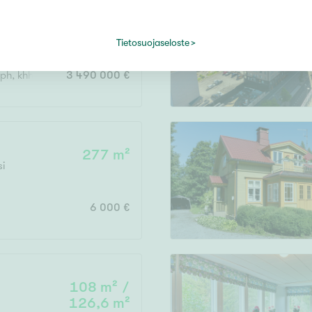
267 m² /
ta
,
Oulu
334 m²
Tietosuojaseloste
kph, khh, s, parveke, terassi + ulkosauna
3 490 000 €
277 m²
si
6 000 €
108 m² /
126,6 m²