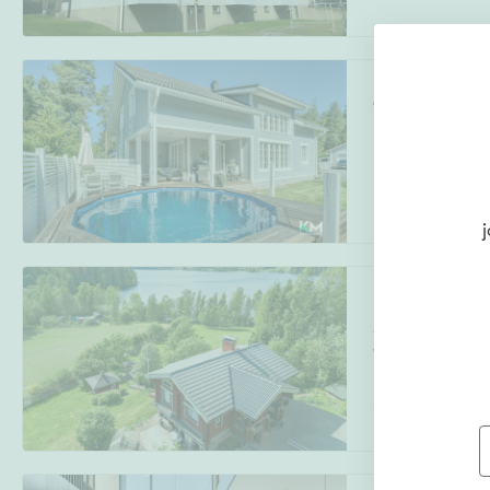
Vakkapolku 14
Kaustari
,
Kokko
5h, aula, eteinen
j
Niemelännokan
19
Viitapohja
,
Tam
3h, k, takkahuone