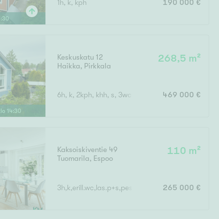
1h, k, kph
190 000 €
Ylivieska
Ylöjärvi
3
:
30
oki
rkulla
Keskuskatu 12
268,5 m²
Haikka
,
Pirkkala
6h, k, 2kph, khh, s, 3wc, 3vh, p, terassi, läm.var, a
469 000 €
klo
14
:
30
Kokonaispinta-ala
Kaksoiskiventie 49
110 m²
Tuomarila
,
Espoo
3h,k,erill.wc,las.p+s,pesuh,saunatupa,erill.wc
265 000 €