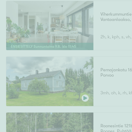
Viherkummuntie
Vantaanlaakso
Uudiskohteet
2h, k, kph, s, vh,
ENSIESITTELY
Sunnuntaina
9
.
8
. klo
11
:
45
Arvokohteet
Pernajankatu 16
Porvoo
Kunto
3mh, oh, k, rh, k
Ominaisuudet
H
Roonesintie 121
Roones
,
Pyhtää