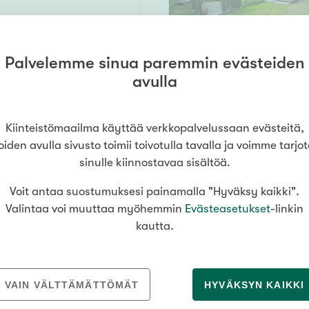
Palvelemme sinua paremmin evästeiden
206,7 m² /
avulla
la
226,6 m²
, k + ruokatila, 3 wc , s, kph, 2 vaatehuonetta, khh, ak, p
298 000 €
Kiinteistömaailma käyttää verkkopalvelussaan evästeitä,
oiden avulla sivusto toimii toivotulla tavalla ja voimme tarjo
sinulle kiinnostavaa sisältöä.
Voit antaa suostumuksesi painamalla "Hyväksy kaikki".
mutka
100 m² /
Valintaa voi muuttaa myöhemmin
Evästeasetukset
-linkin
143 m²
pere
kautta.
, s, kph, 2 erillis wc, khh, varastohuone, autotalli, varastotilat, kylmä
395 000 €
VAIN VÄLTTÄMÄTTÖMÄT
HYVÄKSYN KAIKKI