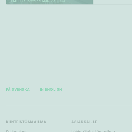
ESITTELY
Torstaina
13
.
8
. klo
14
:
30
PÅ SVENSKA
IN ENGLISH
KIINTEISTÖMAAILMA
ASIAKKAILLE
Ketjuohjaus
Lähin Kiinteistömaailma