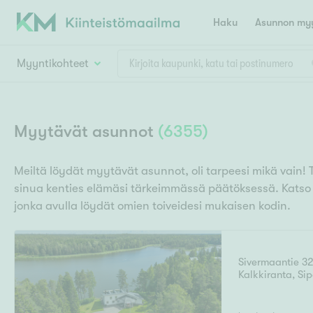
Haku
Asunnon myy
Myyntikohteet
Valitse lähin myymäläpaikkakunta
Asun
Huoneluku
Myytävät asunnot
(
6355
)
E
K
Kiint
Tarj
Espoo
Ka
Meiltä löydät myytävät asunnot, oli tarpeesi mikä vain! 
Ka
sinua kenties elämäsi tärkeimmässä päätöksessä. Kats
Asuntotyyppi
Ki
Kiint
Ko
jonka avulla löydät omien toiveidesi mukaisen kodin.
H
R
Digi
Hamina
Helsinki
Hyvinkää
Avoi
L
Hämeenlinna
Sivermaantie 3
Lah
Kalkkiranta
,
Si
T
Lev
I
Päätök