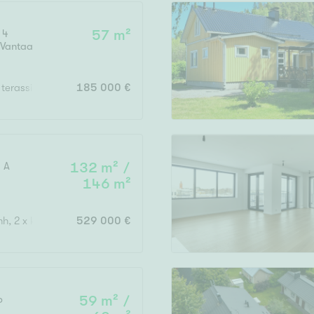
 4
57 m²
,
Vantaa
Vain uudiskohteet
 terassi
185 000 €
Vain arvokohteet
 A
132 m² /
146 m²
Hyvä
Tyydyttävä
hh, 2 x kph, s
529 000 €
Välttävä
issi
b
59 m² /