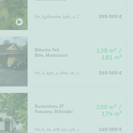
5h, työhuone, kph, s, 2*wc, vh, khh, aula
295 000 €
Bölentie 146
138 m² /
Böle
,
Mustasaari
181 m²
4h, k, kph, s, khh, vh, aula, at
269 000 €
Ruotsinkatu 37
100 m² /
Petsamo
,
Riihimäki
174 m²
4h, k, et, erill. wc, ph, s, harrastetila, erillinen auto
160 000 €