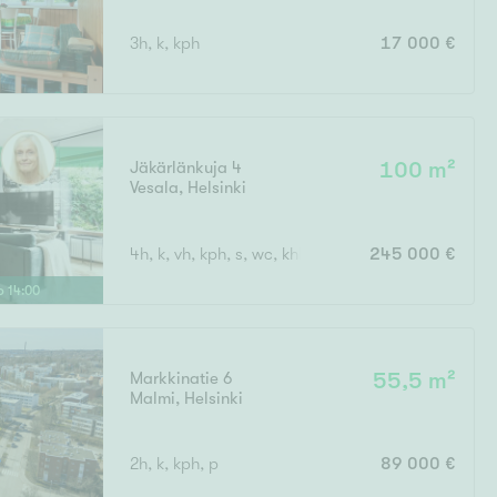
3h, k, kph
17 000 €
Jäkärlänkuja 4
100 m²
Vesala
,
Helsinki
4h, k, vh, kph, s, wc, khh, terassi, var
245 000 €
lo
14
:
00
Markkinatie 6
55,5 m²
Malmi
,
Helsinki
2h, k, kph, p
89 000 €