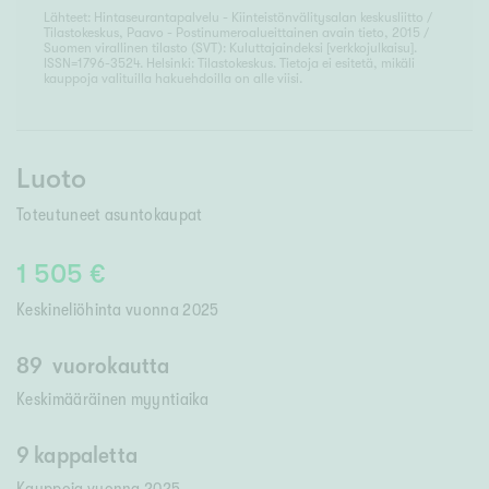
Lähteet: Hintaseurantapalvelu - Kiinteistönvälitysalan keskusliitto /
Tilastokeskus, Paavo - Postinumeroalueittainen avain tieto, 2015 /
Suomen virallinen tilasto (SVT): Kuluttajaindeksi [verkkojulkaisu].
ISSN=1796-3524. Helsinki: Tilastokeskus. Tietoja ei esitetä, mikäli
kauppoja valituilla hakuehdoilla on alle viisi.
Luoto
Toteutuneet asuntokaupat
1 505 €
Keskineliöhinta vuonna
2025
89
vuorokautta
Keskimääräinen myyntiaika
9 kappaletta