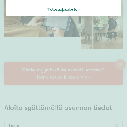
Tietosuojaseloste
Oletko myymässä asuntoasi Luodossa?
Hanki osuva hinta-arvio ›
Aloita syöttämällä asunnon tiedot