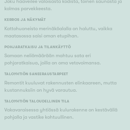
Joku haaveilee valoisasta kodista, toinen saunasta ja
kolmas parvekkeesta.
KERROS JA NÄKYMÄT
Kattohuoneisto merinäköalalla on haluttu, vaikka
maatasossa saisi oman etupihan.
POHJARATKAISU JA TILANKÄYTTÖ
Samaan neliömäärään mahtuu sata eri
pohjaratkaisua, joilla on oma vetovoimansa.
TALOYHTIÖN SANEERAUSTARPEET
Remontit kuuluvat rakennusten elinkaareen, mutta
kustannuksiin on hyvä varautua.
TALOYHTIÖN TALOUDELLINEN TILA
Vakavaraisessa yhtiössä kulurakenne on kestävällä
pohjalla ja vastike kohtuullinen.