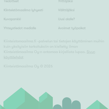
Tiedotteet
Yrittäjäksi
Kiinteistömaailma lyhyesti
Välittäjäksi
Kuvapankki
Uusi alalle?
Yhteystiedot medialle
Avoimet työpaikat
Kiinteistomaailma.fi -palvelun tai tietojen käyttäminen muihin
kuin yksityisiin tarkoituksiin on kielletty ilman
Kiinteistömaailma Oy:n antamaa kirjallista lupaa.
Sivun
käyttöehdot
Kiinteistömaailma Oy ©
2026