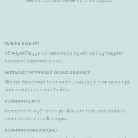
keskimääräistä vähemmän kauppaa.
TARKKA SIJAINTI
Kävelyetäisyys palveluista ja hyvät kulkuyhteydet
nostavat asunnon arvoa.
VASTAAVAT MYYNNISSÄ OLEVAT ASUNNOT
Hintaa katsotaan tarkemmin, kun tarjolla on useampi
samankaltainen vaihtoehto.
ASUNNON KUNTO
Remontointi syö rahaa ja siksi kunnostusta vaativat
asunnot ovat edullisempia.
ASUNNON OMINAISUUDET