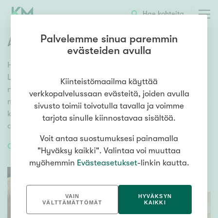
Hae kohteita
Palvelemme sinua paremmin
Asuntojen hinnat Luoto
evästeiden avulla
Hintalaskurista näet toteutuneet asuntojen hinnat
Luoto
. Saat tilastoihin pohjautuvan arvion asuntosi
Kiinteistömaailma käyttää
neliöhinnasta ja näet miten asuntojen hinnat ovat
verkkopalvelussaan evästeitä, joiden avulla
muuttuneet hankintavuodesta. Laskurin pohjana ovat
sivusto toimii toivotulla tavalla ja voimme
kaikkien kiinteistönvälittäjien välityksellä toteutuneet
tarjota sinulle kiinnostavaa sisältöä.
asuntokaupat
Luoto
.
Voit antaa suostumuksesi painamalla
OTA YHTEYTTÄ
"Hyväksy kaikki". Valintaa voi muuttaa
myöhemmin
Evästeasetukset
-linkin kautta.
VAIN
HYVÄKSYN
VÄLTTÄMÄTTÖMÄT
KAIKKI