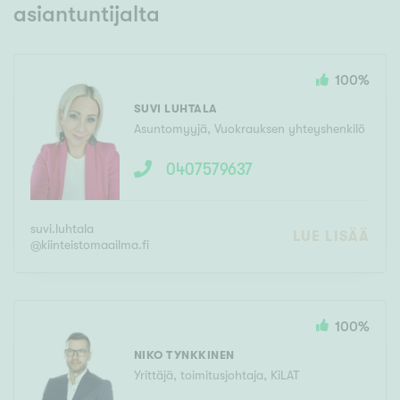
asiantuntijalta
100
%
SUVI LUHTALA
Asuntomyyjä, Vuokrauksen yhteyshenkilö
0407579637
suvi.luhtala
LUE LISÄÄ
@
kiinteistomaailma.fi
100
%
NIKO TYNKKINEN
Yrittäjä, toimitusjohtaja, KiLAT