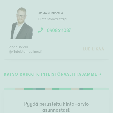
JOHAN INDOLA
Kiinteistönvälittäjä
0408611087
johan.indola
LUE LISÄÄ
@
kiinteistomaailma.fi
KATSO KAIKKI KIINTEISTÖNVÄLITTÄJÄMME
Pyydä perusteltu hinta-arvio
asunnostasi!