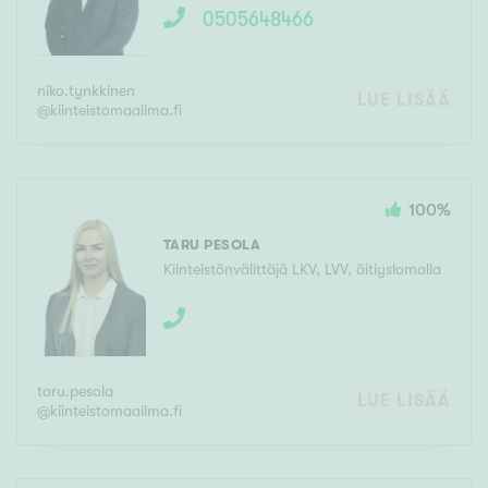
0505648466
niko.tynkkinen
LUE LISÄÄ
@
kiinteistomaailma.fi
100
%
TARU PESOLA
Kiinteistönvälittäjä LKV, LVV, äitiyslomalla
taru.pesola
LUE LISÄÄ
@
kiinteistomaailma.fi