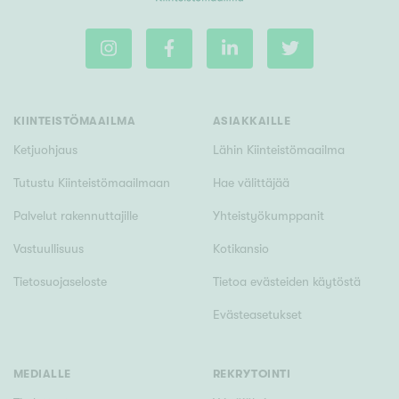
KIINTEISTÖMAAILMA
ASIAKKAILLE
Ketjuohjaus
Lähin Kiinteistömaailma
Tutustu Kiinteistömaailmaan
Hae välittäjää
Palvelut rakennuttajille
Yhteistyökumppanit
Vastuullisuus
Kotikansio
Tietosuojaseloste
Tietoa evästeiden käytöstä
Evästeasetukset
MEDIALLE
REKRYTOINTI