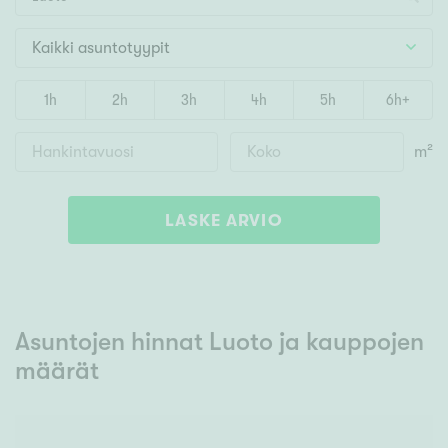
Kaikki asuntotyypit
1h
2h
3h
4h
5h
6h+
m²
LASKE ARVIO
Asuntojen hinnat Luoto
ja kauppojen
määrät