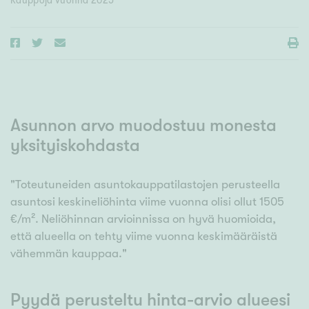
Kauppoja vuonna
2025
Asunnon arvo muodostuu monesta
yksityiskohdasta
"Toteutuneiden asuntokauppatilastojen perusteella
asuntosi keskineliöhinta viime vuonna olisi ollut 1505
€/m². Neliöhinnan arvioinnissa on hyvä huomioida,
että alueella on tehty viime vuonna keskimääräistä
vähemmän kauppaa."
Pyydä perusteltu hinta-arvio alueesi