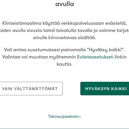
Senioriasuminen
avulla
jen hinnat
Valitse kiinteistönvälittäjä
oimitila
S
stönvälitys alueellasi
Arviointipalvelu
utotalli
keli
Mänttä
Kiinteistömaailma käyttää verkkopalvelussaan evästeitä,
Salo
Savonlinna
Seinäj
Muut
Siilinjärvi
Sotkamo
Söde
oiden avulla sivusto toimii toivotulla tavalla ja voimme tarjo
sinulle kiinnostavaa sisältöä.
kia
Nummela
Voit antaa suostumuksesi painamalla "Hyväksy kaikki".
€ / kk
Valintaa voi muuttaa myöhemmin
Evästeasetukset
-linkin
MEDIALLE
REKRYTOINTI
kautta.
Tiedotteet
Yrittäjäksi
Kiinteistömaailma lyhyesti
Välittäjäksi
Asuinpinta-ala
VAIN VÄLTTÄMÄTTÖMÄT
HYVÄKSYN KAIKKI
Kuvapankki
Uusi alalle?
Yhteystiedot medialle
Avoimet työpaikat
m²
Tietosuojaseloste