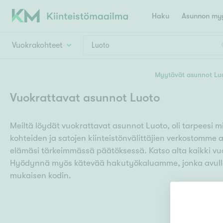
Haku
Asunnon myy
Vuokrakohteet
Valitse lähin myymäläpaikkakunta
Myytävät asunnot Lu
Asun
Huoneluku
Vuokrattavat asunnot Luoto
E
K
Kiint
Tarj
Espoo
Ka
Meiltä löydät vuokrattavat asunnot Luoto, oli tarpeesi m
Ka
Asuntotyyppi
Ki
kohteiden ja satojen kiinteistönvälittäjien verkostomme 
Kiint
Ko
H
elämäsi tärkeimmässä päätöksessä. Katso alta kaikki vu
R
Digi
Hyödynnä myös kätevää hakutyökaluamme, jonka avulla 
Hamina
Helsinki
Hyvinkää
Avoi
mukaisen kodin.
L
Hämeenlinna
Lah
T
Lev
I
Päätök