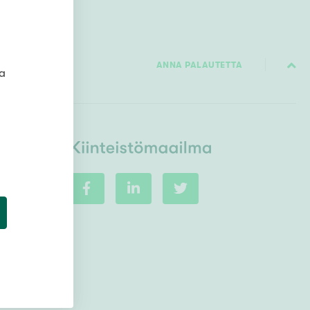
Ylivieska
Ylöjärvi
oki
ANNA PALAUTETTA
rkulla
ta
Kokonaispinta-ala