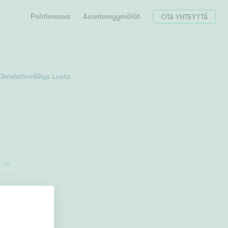
Pohtimassa
Asuntomyymälät
OTA YHTEYTTÄ
HAE
Hae postinumerosi perusteella
iinteistönvälitys Luoto
unnon ostajille
4h
5h+
 liittyvät
T
Tahko
Tampere
Tornio
Turku
totoimeksianto
Tuusula
V
 meidät
Vaasa
Valkeakoski
Vantaa
tys alueellasi
Varkaus
Y
vaniemi