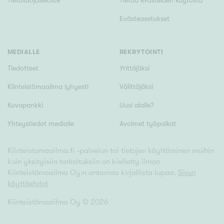
Evästeasetukset
MEDIALLE
REKRYTOINTI
Tiedotteet
Yrittäjäksi
Kiinteistömaailma lyhyesti
Välittäjäksi
Kuvapankki
Uusi alalle?
Yhteystiedot medialle
Avoimet työpaikat
Kiinteistomaailma.fi -palvelun tai tietojen käyttäminen muihin
kuin yksityisiin tarkoituksiin on kielletty ilman
Kiinteistömaailma Oy:n antamaa kirjallista lupaa.
Sivun
käyttöehdot
Kiinteistömaailma Oy ©
2026