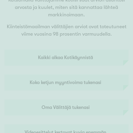
arvosta ja kuulet, miten sitä kannattaa lähteä
markkinoimaan.
Kiinteistömaailman välittäjien arviot ovat toteutuneet
viime vuosina 98 prosentin varmuudella.
Kaikki alkaa Kotikäynnistä
Koko ketjun myyntivoima tukenasi
Oma Välittäjä tukenasi
Videoesittelyt kertovat kuvia enemmän