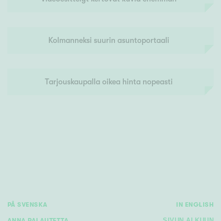
Kolmanneksi suurin asuntoportaali
Tarjouskaupalla oikea hinta nopeasti
PÅ SVENSKA
IN ENGLISH
ANNA PALAUTETTA
SIVUN ALKUUN