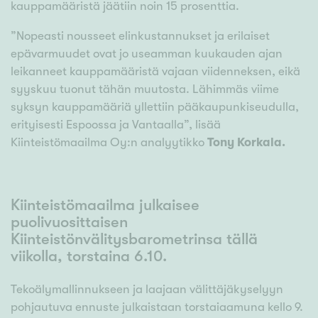
kauppamääristä jäätiin noin 15 prosenttia.
”Nopeasti nousseet elinkustannukset ja erilaiset
epävarmuudet ovat jo useamman kuukauden ajan
leikanneet kauppamääristä vajaan viidenneksen, eikä
syyskuu tuonut tähän muutosta. Lähimmäs viime
syksyn kauppamääriä yllettiin pääkaupunkiseudulla,
erityisesti Espoossa ja Vantaalla”, lisää
Kiinteistömaailma Oy:n analyytikko
Tony Korkala.
Kiinteistömaailma julkaisee
puolivuosittaisen
Kiinteistönvälitysbarometrinsa tällä
viikolla, torstaina 6.10.
Tekoälymallinnukseen ja laajaan välittäjäkyselyyn
pohjautuva ennuste julkaistaan torstaiaamuna kello 9.