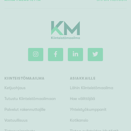
KIINTEISTÖMAAILMA
ASIAKKAILLE
Ketjuohjaus
Lähin Kiinteistömaailma
Tutustu Kiinteistömaailmaan
Hae välittäjää
Palvelut rakennuttajille
Yhteistyökumppanit
Vastuullisuus
Kotikansio
Tietosuojaseloste
Tietoa evästeiden käytöstä