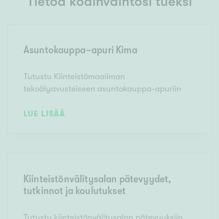
Tietoa kodinvaihtosi tueksi
Asuntokauppa-apuri Kima
Tutustu Kiinteistömaailman
tekoälyavusteiseen asuntokauppa-apuriin
LUE LISÄÄ
Kiinteistönvälitysalan pätevyydet,
tutkinnot ja koulutukset
Tutustu kiinteistönvälitysalan pätevyyksiin,