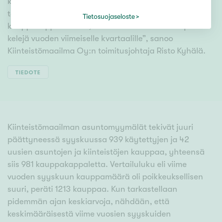
kauppamäärä ylsi syyskuussakin viime kuukausien
tavanomaisille tasoille eli noin tuhanteen
Tietosuojaseloste
kauppakappaleeseen, mutta odotamme kovempia
kelejä vuoden viimeiselle kvartaalille”, sanoo
Kiinteistömaailma Oy:n toimitusjohtaja Risto Kyhälä.
TIEDOTE
Kiinteistömaailman asuntomyymälät tekivät juuri
päättyneessä syyskuussa 939 käytettyjen ja 42
uusien asuntojen ja kiinteistöjen kauppaa, yhteensä
siis 981 kauppakappaletta. Vertailuluku eli viime
vuoden syyskuun kauppamäärä oli poikkeuksellisen
suuri, peräti 1213 kauppaa. Kun tarkastellaan
pidemmän ajan keskiarvoja, nähdään, että
keskimääräisestä viime vuosien syyskuiden