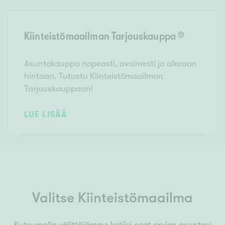
Kiinteistömaailman Tarjouskauppa ®
Asuntokauppa nopeasti, avoimesti ja oikeaan
hintaan. Tutustu Kiinteistömaailman
Tarjouskauppaan!
LUE LISÄÄ
Valitse Kiinteistömaailma
Kutsumalla välittäjämme kotiisi saat arvion asuntosi