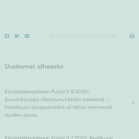
04.10.2022
KIINTEISTÖMAAILMA
Uusimmat aiheesta
Kiinteistömaailman Pulssi 5.8.2026:
Asuntokauppa vilkastunut kesän edetessä –
heinäkuun kauppamäärä oli tähän mennessä
vuoden paras
Kiinteistömaailman Pulssi 3.7.2026: Kesäkuun