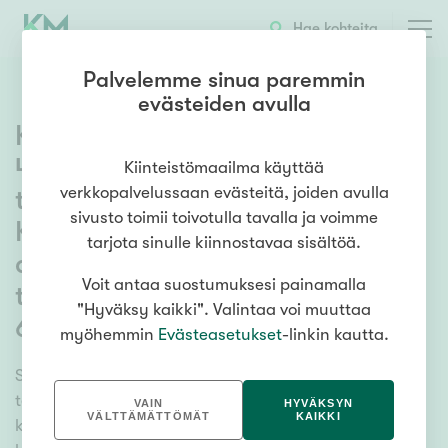
Hae kohteita
Palvelemme sinua paremmin
evästeiden avulla
Kiinteistömaailman Pulssi
4.10.2022: Jälleen noin
Kiinteistömaailma käyttää
verkkopalvelussaan evästeitä, joiden avulla
tuhannen kaupan syyskuu –
sivusto toimii toivotulla tavalla ja voimme
Kiinteistömaailman
tarjota sinulle kiinnostavaa sisältöä.
asuntomarkkinaennuste
Voit antaa suostumuksesi painamalla
tulevalle 12 kk:lle julkaistaan
"Hyväksy kaikki". Valintaa voi muuttaa
6.10.
myöhemmin
Evästeasetukset
-linkin kautta.
Suomen suurin kiinteistönvälittäjä Kiinteistömaailma
teki juuri päättyneessä syyskuussa 981 asunto- ja
VAIN
HYVÄKSYN
VÄLTTÄMÄTTÖMÄT
KAIKKI
kiinteistökauppaa. ”Yllätyimme positiivisesti siitä, että