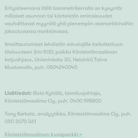
Erityisteemana tällä barometrikerralla on kysyntä:
millaiset asunnon tai kiinteistön ominaisuudet
vauhdittavat myyntiä yhä pienempiin osamarkkinoihin
jakautuvassa markkinassa.
Ilmoittautumiset lehdistön edustajille tarkoitettuun
tilaisuuteen (klo 9.00; paikka Kiinteistömaailman
ketjuohjaus, Unioninkatu 30, Helsinki) Taina
Mustamolle, puh. 0504240045
Lisätiedot:
Risto Kyhälä, toimitusjohtaja,
Kiinteistömaailma Oy, puh. 0400 998800
Tony Korkala, analyytikko, Kiinteistömaailma Oy, puh.
050 3070 361
Kiinteistömaailman kuvapankki >