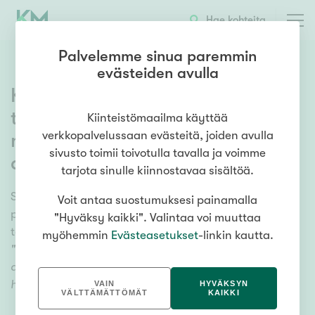
Hae kohteita
Palvelemme sinua paremmin
evästeiden avulla
Kiinteistönvälittäjä seuraa
talouden käänteitä
Kiinteistömaailma käyttää
verkkopalvelussaan evästeitä, joiden avulla
näköalapaikalta – ihmisten
sivusto toimii toivotulla tavalla ja voimme
auttaminen palkitsee
tarjota sinulle kiinnostavaa sisältöä.
Savonlinnan Kiinteistömaailma-yrittäjä Seppo Kairikko
Voit antaa suostumuksesi painamalla
pitää itseään etuoikeutettuna, kun saa olla
"Hyväksy kaikki". Valintaa voi muuttaa
todistamassa talouden suhdanteita näköalapaikalta.
myöhemmin
Evästeasetukset
-linkin kautta.
"Aina jaksaa ihmetyttää, miten herkkä ilmapuntari
asuntokauppa onkaan, niin hyvässä kuin
huonossakin."
VAIN
HYVÄKSYN
VÄLTTÄMÄTTÖMÄT
KAIKKI