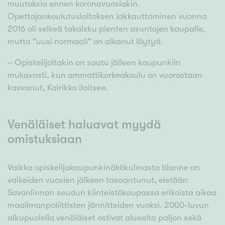
muutoksia ennen koronavuosiakin.
Opettajankoulutuslaitoksen lakkauttaminen vuonna
2016 oli selkeä takaisku pienten asuntojen kaupalle,
mutta "uusi normaali" on alkanut löytyä.
– Opiskelijoitakin on saatu jälleen kaupunkiin
mukavasti, kun ammattikorkeakoulu on vuorostaan
kasvanut, Kairikko iloitsee.
Venäläiset haluavat myydä
omistuksiaan
Vaikka opiskelijakaupunkinäkökulmasta tilanne on
vaikeiden vuosien jälkeen tasaantunut, eletään
Savonlinnan seudun kiinteistökaupassa erikoista aikaa
maailmanpoliittisten jännitteiden vuoksi. 2000-luvun
alkupuolella venäläiset ostivat alueelta paljon sekä