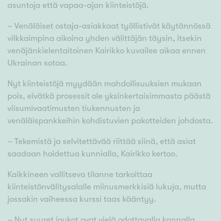
asuntoja että vapaa-ajan kiinteistöjä.
– Venäläiset ostaja-asiakkaat työllistivät käytännössä
vilkkaimpina aikoina yhden välittäjän täysin, itsekin
venäjänkielentaitoinen Kairikko kuvailee aikaa ennen
Ukrainan sotaa.
Nyt kiinteistöjä myydään mahdollisuuksien mukaan
pois, eivätkä prosessit ole yksinkertaisimmasta päästä
viisumivaatimusten tiukennusten ja
venäläispankkeihin kohdistuvien pakotteiden johdosta.
– Tekemistä ja selvitettävää riittää siinä, että asiat
saadaan hoidettua kunnialla, Kairikko kertoo.
Kaikkineen vallitseva tilanne tarkoittaa
kiinteistönvälitysalalle miinusmerkkisiä lukuja, mutta
jossakin vaiheessa kurssi taas kääntyy.
– Nyt suuret joukot ovat vielä odottavalla kannalla,