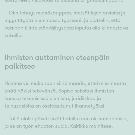
koittaneen. Alkuvuosina mukana oli yhtiökumppani.
– Olin tehnyt metsäkauppaa, metsätilojen arvioita ja
myyntityötä aiemmassa työssäni, ja ajattelin, että
voisihan kiinteistönvälitysalaa lopulta olla kiinnostava
kokeilla.
Ihmisten auttaminen eteenpäin
palkitsee
Homma vei mukanaan siinä määrin, ettei mies muuta
enää näkisi tekevänsä. Sopiva sekoitus ihmisten
kanssa tekemisissä olemista, juridiikkaa ja
talousasioita on osoittautunut ihannetyöksi.
– Tällä alalla päivät eivät todellakaan ole samanlaisia,
ja se on työn ehdoton suola, Kairikko mainitsee.