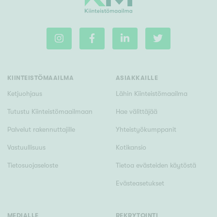
KIINTEISTÖMAAILMA
ASIAKKAILLE
Ketjuohjaus
Lähin Kiinteistömaailma
Tutustu Kiinteistömaailmaan
Hae välittäjää
Palvelut rakennuttajille
Yhteistyökumppanit
Vastuullisuus
Kotikansio
Tietosuojaseloste
Tietoa evästeiden käytöstä
Evästeasetukset
MEDIALLE
REKRYTOINTI