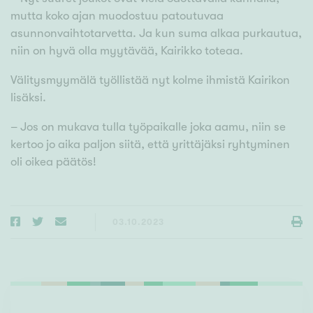
mutta koko ajan muodostuu patoutuvaa
asunnonvaihtotarvetta. Ja kun suma alkaa purkautua,
niin on hyvä olla myytävää, Kairikko toteaa.
Välitysmyymälä työllistää nyt kolme ihmistä Kairikon
lisäksi.
– Jos on mukava tulla työpaikalle joka aamu, niin se
kertoo jo aika paljon siitä, että yrittäjäksi ryhtyminen
oli oikea päätös!
03.10.2023