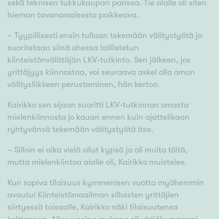
sekä teknisen tukkukaupan parissa. Tie alalle oli siten
hieman tavanomaisesta poikkeava.
– Tyypillisesti ensin tullaan tekemään välitystyötä ja
suoritetaan siinä ohessa laillistetun
kiinteistönvälittäjän LKV-tutkinto. Sen jälkeen, jos
yrittäjyys kiinnostaa, voi seuraava askel olla oman
välitysliikkeen perustaminen, hän kertoo.
Kairikko sen sijaan suoritti LKV-tutkinnon omasta
mielenkiinnosta jo kauan ennen kuin ajattelikaan
ryhtyvänsä tekemään välitystyötä itse.
– Silloin ei aika vielä ollut kypsä ja oli muita töitä,
mutta mielenkiintoa alalle oli, Kairikko muistelee.
Kun sopiva tilaisuus kymmenisen vuotta myöhemmin
avautui Kiinteistömaailman silloisten yrittäjien
siirtyessä toisaalle, Kairikko näki tilaisuutensa