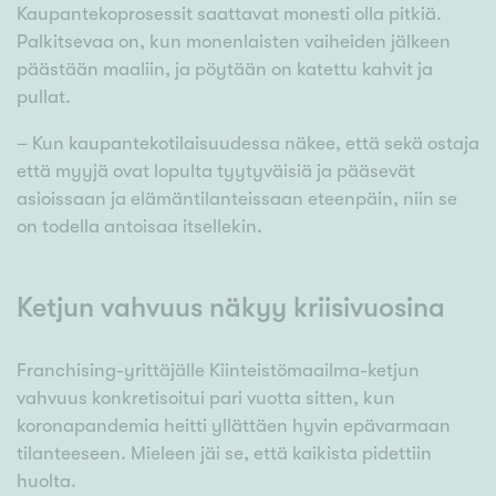
Kaupantekoprosessit saattavat monesti olla pitkiä.
Palkitsevaa on, kun monenlaisten vaiheiden jälkeen
päästään maaliin, ja pöytään on katettu kahvit ja
pullat.
– Kun kaupantekotilaisuudessa näkee, että sekä ostaja
että myyjä ovat lopulta tyytyväisiä ja pääsevät
asioissaan ja elämäntilanteissaan eteenpäin, niin se
on todella antoisaa itsellekin.
Ketjun vahvuus näkyy kriisivuosina
Franchising-yrittäjälle Kiinteistömaailma-ketjun
vahvuus konkretisoitui pari vuotta sitten, kun
koronapandemia heitti yllättäen hyvin epävarmaan
tilanteeseen. Mieleen jäi se, että kaikista pidettiin
huolta.