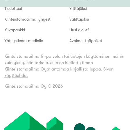
Tiedotteet
Yrittäjäksi
Kiinteistömaailma lyhyesti
Välittäjäksi
Kuvapankki
Uusi alalle?
Yhteystiedot medialle
Avoimet työpaikat
Kiinteistomaailma.fi -palvelun tai tietojen käyttäminen muihin
kuin yksityisiin tarkoituksiin on kielletty ilman
Kiinteistömaailma Oy:n antamaa kirjallista lupaa.
Sivun
käyttöehdot
Kiinteistömaailma Oy ©
2026