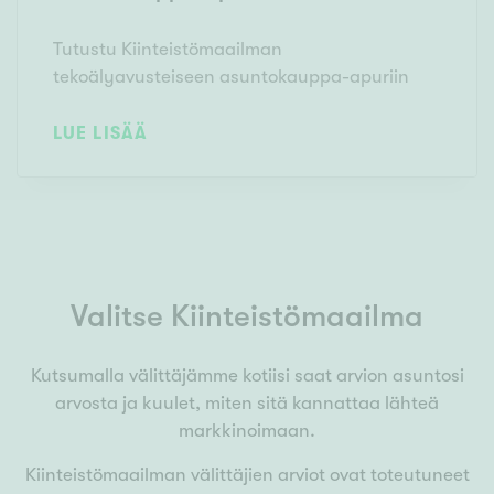
Tutustu Kiinteistömaailman
tekoälyavusteiseen asuntokauppa-apuriin
LUE LISÄÄ
Valitse Kiinteistömaailma
Kutsumalla välittäjämme kotiisi saat arvion asuntosi
arvosta ja kuulet, miten sitä kannattaa lähteä
markkinoimaan.
Kiinteistömaailman välittäjien arviot ovat toteutuneet