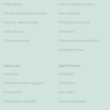
Ketjuohjaus
Lähin Kiinteistömaailma
Tutustu Kiinteistömaailmaan
Hae välittäjää
Palvelut rakennuttajille
Yhteistyökumppanit
Vastuullisuus
Kotikansio
Tietosuojaseloste
Tietoa evästeiden käytöstä
Evästeasetukset
MEDIALLE
REKRYTOINTI
Tiedotteet
Yrittäjäksi
Kiinteistömaailma lyhyesti
Välittäjäksi
Kuvapankki
Uusi alalle?
Yhteystiedot medialle
Avoimet työpaikat