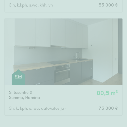
3 h, k,kph, s,wc, khh, vh
55 000 €
Rakennusvuosi
Uudiskohteet
Vain uudiskohteet
Ei uudiskohteita
Arvokohteet
Siitosentie 2
80,5 m²
Vain arvokohteet
Ei arvokohteita
Summa
,
Hamina
3h, k, kph, s, wc, autokatos ja varasto
75 000 €
Kunto
Hyvä