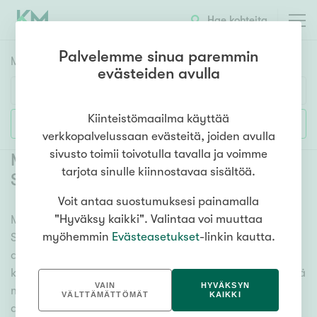
Hae kohteita
Palvelemme sinua paremmin
Myyntikohteet
HAE
evästeiden avulla
Huoneluku
Kiinteistömaailma käyttää
Lisää hakuehtoja
verkkopalvelussaan evästeitä, joiden avulla
1h
2h
3h
4h
5h+
sivusto toimii toivotulla tavalla ja voimme
Myytävät rivitalot ja paritalot Hamina
tarjota sinulle kiinnostavaa sisältöä.
Summa
(
2
)
Voit antaa suostumuksesi painamalla
Asuntotyyppi
"Hyväksy kaikki". Valintaa voi muuttaa
Meiltä löydät myytävät rivitalot ja paritalot Hamina
Kerros-/luhtitalo
myöhemmin
Evästeasetukset
-linkin kautta.
Summa, olitpa etsimässä suurempaa tai pienempää
Rivitalo/paritalo
asuntoa. Lukuisat asuntovaihtoehdot ja erittäin
Omakoti-/erillistalo
kattava kiinteistönvälittäjien verkosto varmistavat, että
VAIN
HYVÄKSYN
meillä on hyvä paikallinen osaaminen ja tieto. Katso
Maa- tai metsätila
VÄLTTÄMÄTTÖMÄT
KAIKKI
alta kaikki myytävät rivitalot ja paritalot Hamina