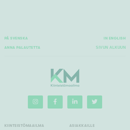
Tyydyttävä
Välttävä
Ominaisuudet
Hissi
PÅ SVENSKA
IN ENGLISH
Järvi- tai merinäköala
ANNA PALAUTETTA
SIVUN ALKUUN
Maalämpö
Oma ranta
Oma sauna
Parveke
Senioriasunto
KIINTEISTÖMAAILMA
ASIAKKAILLE