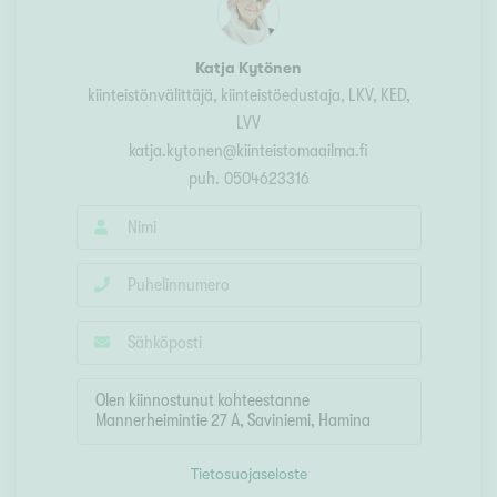
Katja Kytönen
kiinteistönvälittäjä, kiinteistöedustaja
, LKV, KED,
LVV
katja.kytonen@kiinteistomaailma.fi
puh.
0504623316
Tietosuojaseloste