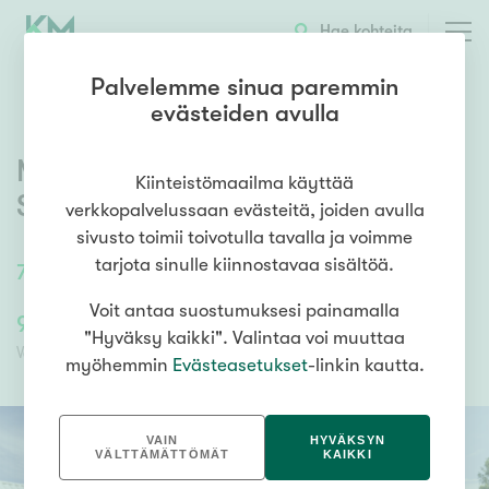
OTA YHTEYTTÄ
ESITTELY
KOHTEEN TIEDOT
Hae kohteita
Palvelemme sinua paremmin
evästeiden avulla
Mannerheimintie 27 A
,
Kiinteistömaailma käyttää
Saviniemi
,
Hamina
verkkopalvelussaan evästeitä, joiden avulla
sivusto toimii toivotulla tavalla ja voimme
tarjota sinulle kiinnostavaa sisältöä.
78,5
m²
3 h, k, kph, s, wc, vh, ak
Voit antaa suostumuksesi painamalla
95 000,00 €
87 904,09 €
"Hyväksy kaikki". Valintaa voi muuttaa
Velaton hinta
Myyntihinta
myöhemmin
Evästeasetukset
-linkin kautta.
VAIN
HYVÄKSYN
VÄLTTÄMÄTTÖMÄT
KAIKKI