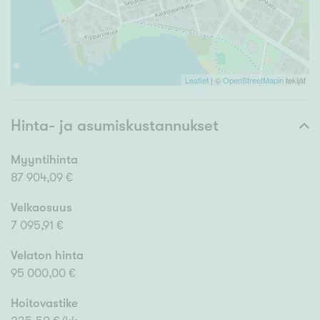
Leaflet
| ©
OpenStreetMapin
tekijät
Hinta- ja asumiskustannukset
Myyntihinta
87 904,09 €
Velkaosuus
7 095,91 €
Velaton hinta
95 000,00 €
Hoitovastike