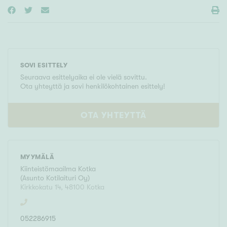
SOVI ESITTELY
Seuraava esittelyaika ei ole vielä sovittu.
Ota yhteyttä ja sovi henkilökohtainen esittely!
OTA YHTEYTTÄ
MYYMÄLÄ
Kiinteistömaailma
Kotka
(
Asunto Kotilaituri Oy
)
Kirkkokatu 14
,
48100
Kotka
052286915