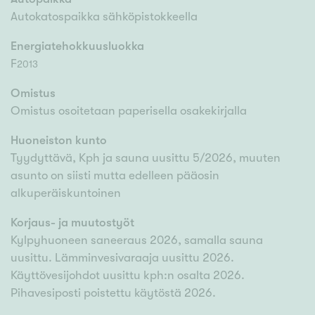
Autokatospaikka sähköpistokkeella
Energiatehokkuusluokka
F
2013
Omistus
Omistus osoitetaan paperisella osakekirjalla
Huoneiston kunto
Tyydyttävä, Kph ja sauna uusittu 5/2026, muuten
asunto on siisti mutta edelleen pääosin
alkuperäiskuntoinen
Korjaus- ja muutostyöt
Kylpyhuoneen saneeraus 2026, samalla sauna
uusittu. Lämminvesivaraaja uusittu 2026.
Käyttövesijohdot uusittu kph:n osalta 2026.
Pihavesiposti poistettu käytöstä 2026.