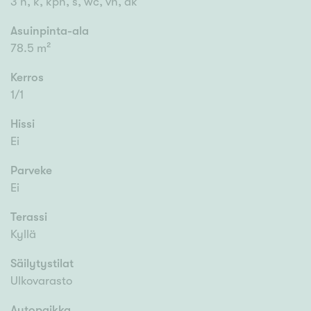
3 h, k, kph, s, wc, vh, ak
Asuinpinta-ala
78.5 m²
Kerros
1/1
Hissi
Ei
Parveke
Ei
Terassi
Kyllä
Säilytystilat
Ulkovarasto
Autopaikka