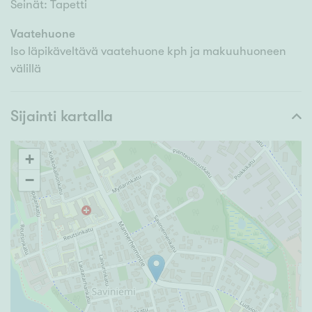
Seinät: Tapetti
Vaatehuone
Iso läpikäveltävä vaatehuone kph ja makuuhuoneen
välillä
Sijainti kartalla
+
−