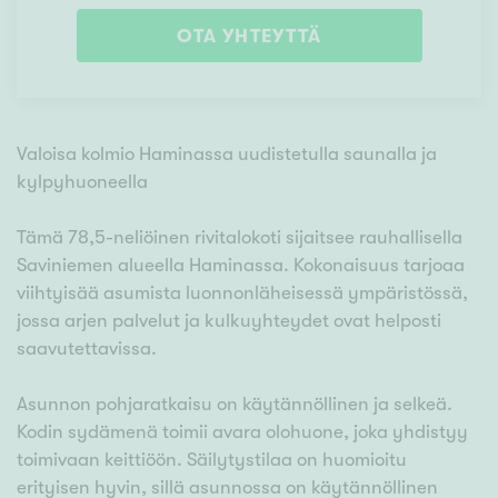
OTA YHTEYTTÄ
Valoisa kolmio Haminassa uudistetulla saunalla ja
kylpyhuoneella
Tämä 78,5-neliöinen rivitalokoti sijaitsee rauhallisella
Saviniemen alueella Haminassa. Kokonaisuus tarjoaa
viihtyisää asumista luonnonläheisessä ympäristössä,
jossa arjen palvelut ja kulkuyhteydet ovat helposti
saavutettavissa.
Asunnon pohjaratkaisu on käytännöllinen ja selkeä.
Kodin sydämenä toimii avara olohuone, joka yhdistyy
toimivaan keittiöön. Säilytystilaa on huomioitu
erityisen hyvin, sillä asunnossa on käytännöllinen