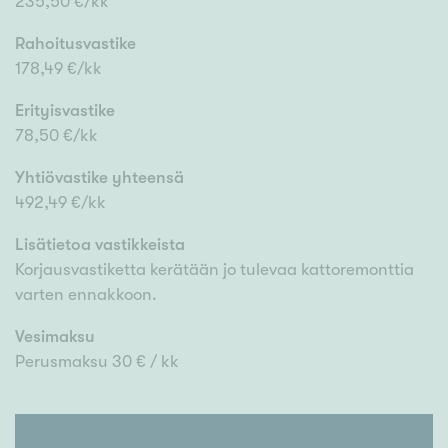
235,50 €/kk
Rahoitusvastike
178,49 €/kk
Erityisvastike
78,50 €/kk
Yhtiövastike yhteensä
492,49 €/kk
Lisätietoa vastikkeista
Korjausvastiketta kerätään jo tulevaa kattoremonttia
varten ennakkoon.
Vesimaksu
Perusmaksu 30 € / kk