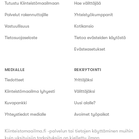
Tutustu Kiinteistömaailmaan
Hae välittäjää
Palvelut rakennuttajille
Yhteistyökumppanit
Vastuullisuus
Kotikansio
Tietosuojaseloste
Tietoa evästeiden käytöstä
Evästeasetukset
MEDIALLE
REKRYTOINTI
Tiedotteet
Yrittäjäksi
Kiinteistömaailma lyhyesti
Välittäjäksi
Kuvapankki
Uusi alalle?
Yhteystiedot medialle
Avoimet työpaikat
Kiinteistomaailma.fi -palvelun tai tietojen käyttäminen muihin
kuin yksityisiin tarkoituksiin on kielletty ilman