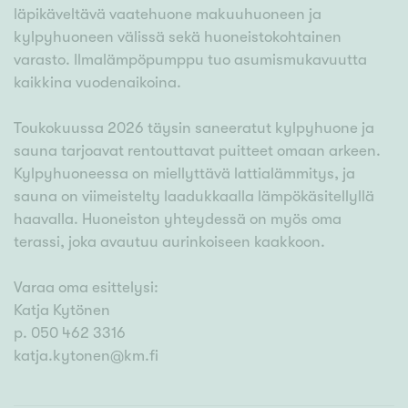
läpikäveltävä vaatehuone makuuhuoneen ja
kylpyhuoneen välissä sekä huoneistokohtainen
varasto. Ilmalämpöpumppu tuo asumismukavuutta
kaikkina vuodenaikoina.
Toukokuussa 2026 täysin saneeratut kylpyhuone ja
sauna tarjoavat rentouttavat puitteet omaan arkeen.
Kylpyhuoneessa on miellyttävä lattialämmitys, ja
sauna on viimeistelty laadukkaalla lämpökäsitellyllä
haavalla. Huoneiston yhteydessä on myös oma
terassi, joka avautuu aurinkoiseen kaakkoon.
Varaa oma esittelysi:
Katja Kytönen
p. 050 462 3316
katja.kytonen@km.fi