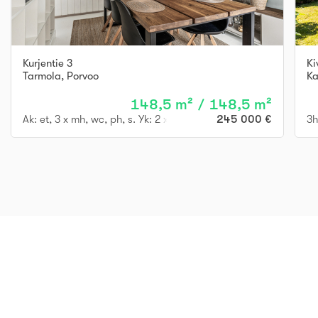
Kurjentie 3
Ki
Tarmola
,
Porvoo
Ka
148,5 m² / 148,5 m²
Ak: et, 3 x mh, wc, ph, s. Yk: 2 x mh, oh, rt, k, kph, parv.
245 000 €
3h