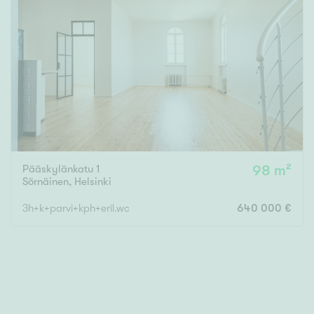
Pääskylänkatu 1
98 m²
Sörnäinen
,
Helsinki
3h+k+parvi+kph+eril.wc
640 000 €