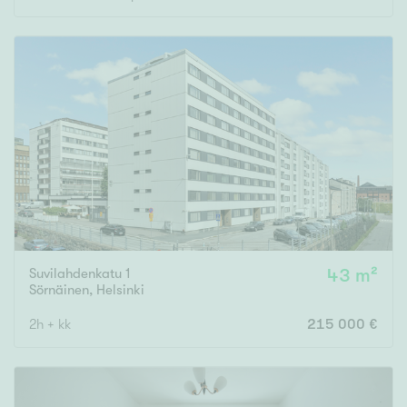
Rakennusvuosi
Uudiskohteet
Vain uudiskohteet
Ei uudiskohteita
Arvokohteet
Suvilahdenkatu 1
43 m²
Sörnäinen
,
Helsinki
Vain arvokohteet
Ei arvokohteita
2h + kk
215 000 €
Kunto
Hyvä