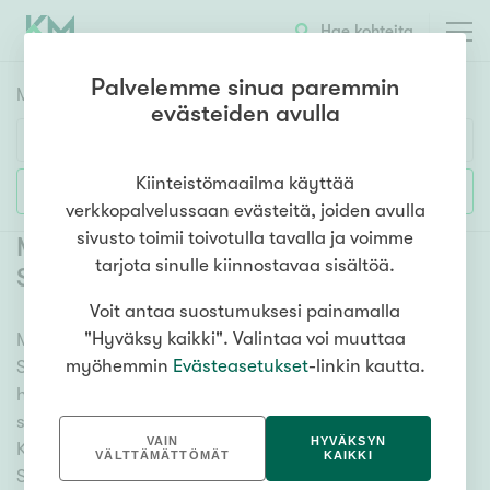
Hae kohteita
Palvelemme sinua paremmin
Myyntikohteet
HAE
evästeiden avulla
Huoneluku
Kiinteistömaailma käyttää
Lisää hakuehtoja
verkkopalvelussaan evästeitä, joiden avulla
1h
2h
3h
4h
5h+
sivusto toimii toivotulla tavalla ja voimme
Myytävät kerrostaloasunnot Helsinki
tarjota sinulle kiinnostavaa sisältöä.
Sörnäinen
(
8
)
Voit antaa suostumuksesi painamalla
Asuntotyyppi
"Hyväksy kaikki". Valintaa voi muuttaa
Meiltä löydät myytävät kerrostaloasunnot Helsinki
Kerros-/luhtitalo
myöhemmin
Evästeasetukset
-linkin kautta.
Sörnäinen kattavasti ja helposti. Kätevän
Rivitalo/paritalo
hakutyökalumme avulla löydät unelmiesi kodin, oli
Omakoti-/erillistalo
sitten tähtäimessä sauna, parveke tai merinäköala.
VAIN
HYVÄKSYN
Katso alta kaikki myytävät kerrostaloasunnot Helsinki
Maa- tai metsätila
VÄLTTÄMÄTTÖMÄT
KAIKKI
Sörnäinen ja valitse itsellesi mieleinen! Tutustu myös