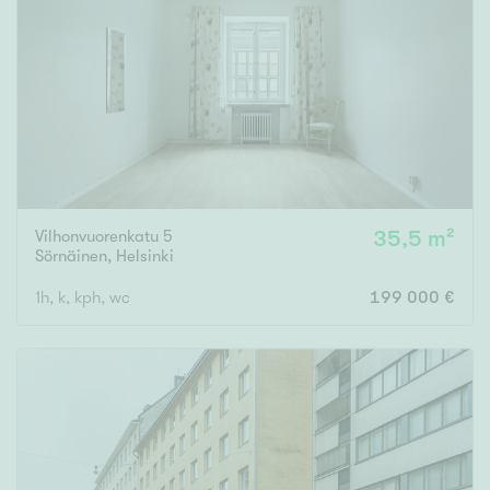
Tyydyttävä
Välttävä
Ominaisuudet
Hissi
Järvi- tai merinäköala
Maalämpö
Vilhonvuorenkatu 5
35,5 m²
Oma ranta
Sörnäinen
,
Helsinki
Oma sauna
1h, k, kph, wc
199 000 €
Parveke
Senioriasunto