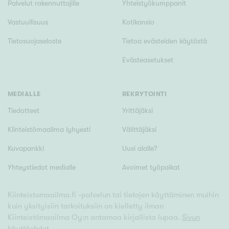
Palvelut rakennuttajille
Yhteistyökumppanit
Vastuullisuus
Kotikansio
Tietosuojaseloste
Tietoa evästeiden käytöstä
Evästeasetukset
MEDIALLE
REKRYTOINTI
Tiedotteet
Yrittäjäksi
Kiinteistömaailma lyhyesti
Välittäjäksi
Kuvapankki
Uusi alalle?
Yhteystiedot medialle
Avoimet työpaikat
Kiinteistomaailma.fi -palvelun tai tietojen käyttäminen muihin
kuin yksityisiin tarkoituksiin on kielletty ilman
Kiinteistömaailma Oy:n antamaa kirjallista lupaa.
Sivun
käyttöehdot