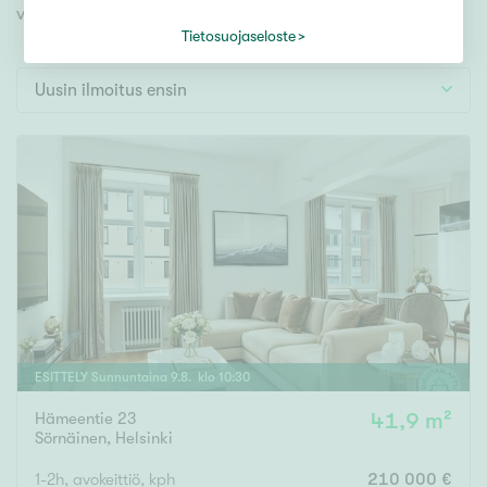
Tontti
videoesittelyihimme!
Vapaa-ajan asunto
Tietosuojaseloste
Toimitila
Uusin ilmoitus ensin
Autotalli
Muut
Hinta
000
000 €
Pinta-ala
ESITTELY
Sunnuntaina
9
.
8
. klo
10
:
30
Asuinpinta-ala
Kokonaispinta-ala
Hämeentie 23
41,9 m²
Sörnäinen
,
Helsinki
m²
1-2h, avokeittiö, kph
210 000 €