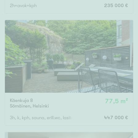
2h+avok+kph
235 000 €
Käenkuja 8
77,5 m²
Sörnäinen
,
Helsinki
3h, k, kph, sauna, erill.wc, lasitettu terassi, piha
447 000 €