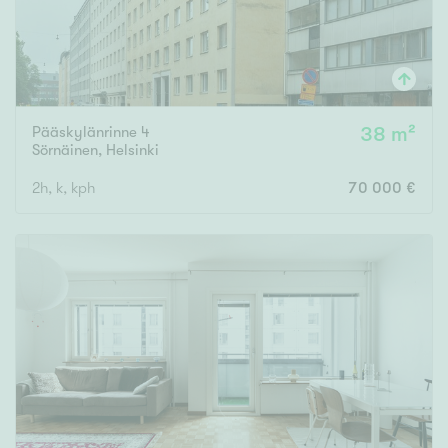
Pääskylänrinne 4
38 m²
Sörnäinen
,
Helsinki
2h, k, kph
70 000 €